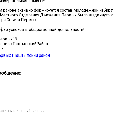
избирательная комиссия
 районе активно формируется состав Молодежной избира
т Местного Отделения Движения Первых была выдвинута к
аря Совета Первых
фье успехов в общественной деятельности!
ервых19
ервыхТаштыпскийРайон
ых
рвых | Таштыпский район
ообщение: