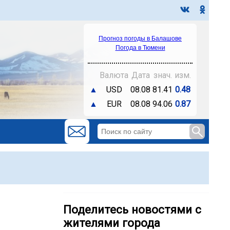
Прогноз погоды в Балашове
Погода в Тюмени
Валюта
Дата
знач.
изм.
▲
USD
08.08
81.41
0.48
▲
EUR
08.08
94.06
0.87
Поделитесь новостями с
жителями города