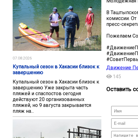
Молодежная 
В Таштыпском
комиссии. О
пресс-секрет
Пожелаем Со
#ДвижениеП
#ДвижениеП
07.08.2026
#СоветПерв
Купальный сезон в Хакасии близок к
Движение Пе
завершению
145
Купальный сезон в Хакасии близок к
завершению Уже закрыта часть
Оставить с
пляжей и спаспостов сегодня
действуют 20 организованных
пляжей, но 9 августа закрывается
пляж на...