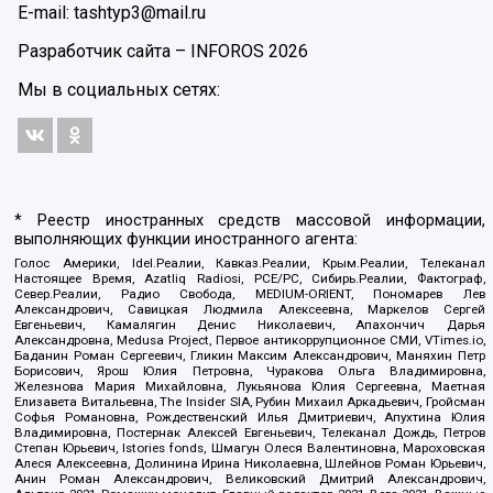
E-mail: tashtyp3@mail.ru
Разработчик сайта –
INFOROS
2026
Мы в социальных сетях:
* Реестр иностранных средств массовой информации,
выполняющих функции иностранного агента:
Голос Америки, Idel.Реалии, Кавказ.Реалии, Крым.Реалии, Телеканал
Настоящее Время, Azatliq Radiosi, PCE/PC, Сибирь.Реалии, Фактограф,
Север.Реалии, Радио Свобода, MEDIUM-ORIENT, Пономарев Лев
Александрович, Савицкая Людмила Алексеевна, Маркелов Сергей
Евгеньевич, Камалягин Денис Николаевич, Апахончич Дарья
Александровна, Medusa Project, Первое антикоррупционное СМИ, VTimes.io,
Баданин Роман Сергеевич, Гликин Максим Александрович, Маняхин Петр
Борисович, Ярош Юлия Петровна, Чуракова Ольга Владимировна,
Железнова Мария Михайловна, Лукьянова Юлия Сергеевна, Маетная
Елизавета Витальевна, The Insider SIA, Рубин Михаил Аркадьевич, Гройсман
Софья Романовна, Рождественский Илья Дмитриевич, Апухтина Юлия
Владимировна, Постернак Алексей Евгеньевич, Телеканал Дождь, Петров
Степан Юрьевич, Istories fonds, Шмагун Олеся Валентиновна, Мароховская
Алеся Алексеевна, Долинина Ирина Николаевна, Шлейнов Роман Юрьевич,
Анин Роман Александрович, Великовский Дмитрий Александрович,