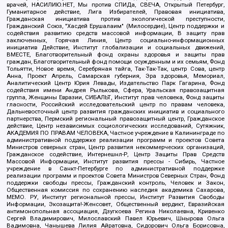
врачей, НАСИЛИЮ.НЕТ, Мы против СПИДа, СВЕЧА, Открытый Петербург,
Гуманитарное действие, Лига Избирателей, Правовая инициатива,
Гражданская инициатива против экологической преступности,
Гражданский Союз, "Хасдей Ерушалаим" (Милосердие), Центр поддержки и
содействия развитию средств массовой информации, В защиту прав
заключенных, Горячая Линия, Центр социально-информационных
инициатив Действие, Институт глобализации и социальных движений,
ВМЕСТЕ, Благотворительный фонд охраны здоровья и защиты прав
граждан, Благотворительный фонд помощи осужденным и их семьям, Фонд
Тольятти, Новое время, Серебряная тайга, Так-Так-Так, центр Сова, центр
Анна, Проект Апрель, Самарская губерния, Эра здоровья, Мемориал,
Аналитический Центр Юрия Левады, Издательство Парк Гагарина, Фонд
содействия имени Андрея Рылькова, Сфера, Уральская правозащитная
группа, Женщины Евразии, СИБАЛЬТ, Институт прав человека, Фонд защиты
гласности, Российский исследовательский центр по правам человека,
Дальневосточный центр развития гражданских инициатив и социального
партнерства, Пермский региональный правозащитный центр, Гражданское
действие, Центр независимых социологических исследований, Сутяжник,
АКАДЕМИЯ ПО ПРАВАМ ЧЕЛОВЕКА, Частное учреждение в Калининграде по
административной поддержке реализации программ и проектов Совета
Министров северных стран, Центр развития некоммерческих организаций,
Гражданское содействие, Интернешнл-Р, Центр Защиты Прав Средств
Массовой Информации, Институт развития прессы - Сибирь, Частное
учреждение в Санкт-Петербурге по административной поддержке
реализации программ и проектов Совета Министров Северных Стран, Фонд
поддержки свободы прессы, Гражданский контроль, Человек и Закон,
Общественная комиссия по сохранению наследия академика Сахарова,
МЕМО. РУ, Институт региональной прессы, Институт Развития Свободы
Информации, Экозащита!-Женсовет, Общественный вердикт, Евразийская
антимонопольная ассоциация, Дзугкоева Регина Николаевна, Кривенко
Сергей Владимирович, Милославский Павел Юрьевич, Шнырова Ольга
Вадимовна, Чанышева Лилия Айратовна, Сидорович Ольга Борисовна,