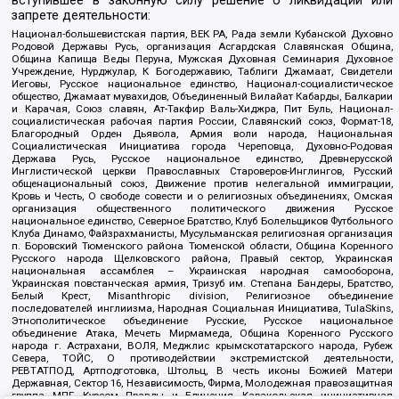
вступившее в законную силу решение о ликвидации или
запрете деятельности:
Национал-большевистская партия, ВЕК РА, Рада земли Кубанской Духовно
Родовой Державы Русь, организация Асгардская Славянская Община,
Община Капища Веды Перуна, Мужская Духовная Семинария Духовное
Учреждение, Нурджулар, К Богодержавию, Таблиги Джамаат, Свидетели
Иеговы, Русское национальное единство, Национал-социалистическое
общество, Джамаат мувахидов, Объединенный Вилайат Кабарды, Балкарии
и Карачая, Союз славян, Ат-Такфир Валь-Хиджра, Пит Буль, Национал-
социалистическая рабочая партия России, Славянский союз, Формат-18,
Благородный Орден Дьявола, Армия воли народа, Национальная
Социалистическая Инициатива города Череповца, Духовно-Родовая
Держава Русь, Русское национальное единство, Древнерусской
Инглистической церкви Православных Староверов-Инглингов, Русский
общенациональный союз, Движение против нелегальной иммиграции,
Кровь и Честь, О свободе совести и о религиозных объединениях, Омская
организация общественного политического движения Русское
национальное единство, Северное Братство, Клуб Болельщиков Футбольного
Клуба Динамо, Файзрахманисты, Мусульманская религиозная организация
п. Боровский Тюменского района Тюменской области, Община Коренного
Русского народа Щелковского района, Правый сектор, Украинская
национальная ассамблея – Украинская народная самооборона,
Украинская повстанческая армия, Тризуб им. Степана Бандеры, Братство,
Белый Крест, Misanthropic division, Религиозное объединение
последователей инглиизма, Народная Социальная Инициатива, TulaSkins,
Этнополитическое объединение Русские, Русское национальное
объединение Атака, Мечеть Мирмамеда, Община Коренного Русского
народа г. Астрахани, ВОЛЯ, Меджлис крымскотатарского народа, Рубеж
Севера, ТОЙС, О противодействии экстремистской деятельности,
РЕВТАТПОД, Артподготовка, Штольц, В честь иконы Божией Матери
Державная, Сектор 16, Независимость, Фирма, Молодежная правозащитная
группа МПГ, Курсом Правды и Единения, Каракольская инициативная