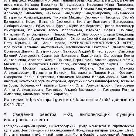
Альтаир 2021, Ромашки монолит, Главный редактор 2021, Вега 2021, Важные
иноагенты, Каткова Вероника Вячеславовна, Карезина Инна Павловна,
Кузьмина Людмила Гавриловна, Костылева Полина Владимировна, Лютов
Александр Иванович, Жилкин Владимир Владимирович, Жилинский
Владимир Александрович, Тихонов Михаил Сергеевич, Пискунов Сергей
Евгеньевич, Ковин Виталий Сергеевич, Кильтау Екатерина Викторовна,
Любарев Аркадий Ефимович, Гурман Юрий Альбертович, Грезев Александр
Викторович, Важенков Артем Валерьевич, Иванова София Юрьевна,
Пигалкин Илья Валерьевич, Петров Алексей Викторович, Егоров Владимир
Владимирович, Гусев Андрей Юрьевич, Смирнов Сергей Сергеевич, Верзилов
Петр Юрьевич, ЗП, Зона права, ЖУРНАЛИСТ-ИНОСТРАННЫЙ АГЕНТ,
Вольтская Татьяна Анатольевна, Клепиковская Екатерина Дмитриевна,
Сотников Даниил Владимирович, Захаров Андрей Вячеславович, Симонов
Евгений Алексеевич, Сурначева Елизавета Дмитриевна, Соловьева Елена
Анатольевна, Арапова Галина Юрьевна, Перл Роман Александрович, МЕМО,
Mason G.E.S. Anonymous Foundation, Stichting Bellingcat, Якутия – Наше
Мнение, Москоу диджитал медиа, РС-Балт, Заговора Максим
Александрович, Ветошкина Валерия Валерьевна, Павлов Иван Юрьевич,
Скворцова Елена Сергеевна, Оленичев Максим Владимирович, Как бы
инагент, Кочетков Игорь Викторович, Иркутский союз библиофилов, Честные
выборы, Нобелевский призыв, Еланчик Олег Александрович, Григорьева
Алина Александровна, Григорьев Андрей Валерьевич , Гималова Регина
Эмилевна, Хисамова Регина Фаритовна
Источник:
https://minjust.gov.ru/ru/documents/7755/
данные на
03.12.2021
* Сведения реестра НКО, выполняющих функции
иностранного агента:
Гражданин.Армия.Право, Нижегородский центр немецкой и европейской
культуры, Центр гендерных исследований, Фонд защиты прав граждан Штаб,
Институт права и публичной политики, Фонд борьбы с коррупцией, Альянс