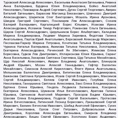
Туровский Александр Алексеевич, Васильева Анастасия Евгеньевна, Ривина
Анна Валерьевна, Бурдина Юлия Владимировна, Бойко Анатолий
Николаевич, Пивоваров Андрей Сергеевич, Дугин Сергей Георгиевич, Аверин
Виталий Евгеньевич, Барахоев Магомед Бекханович, Шевченко Дмитрий
Александрович, Шарипков Олег Викторович, Мошель Ирина Ароновна,
Шведов Григорий Сергеевич, Пономарев Лев Александрович, Созаев
Валерий Валерьевич, Каргалицкий Борис Юльевич, Исакова Ирина
Александровна, Исламов Тимур Рифгатович, Романова Ольга Евгеньевна,
Щаров Сергей Алексадрович, Цирульников Борис Альбертович, Халидова
Марина Владимировна, Людевиг Марина Зариевна, Федотова Галина
Анатольевна, Паутов Юрий Анатольевич, Верховский Александр Маркович,
Пислакова-Паркер Марина Петровна, Кочеткова Татьяна Владимировна,
Чуркина Наталья Валерьевна, Акимова Татьяна Николаевна, Золотарева
Екатерина Александровна, Рачинский Ян Збигневич, Жемкова Елена
Борисовна, Гудков Лев Дмитриевич, Илларионова Юлия Юрьевна, Саранг
Анна Васильевна, Захарова Светлана Сергеевна, Щур Татьяна Михайловна,
Щур Николай Алексеевич, Аверин Владимир Анатольевич, Блинушов
Андрей Юрьевич, Мосин Алексей Геннадьевич, Гефтер Валентин
Михайлович, Симонов Алексей Кириллович, Флиге Ирина Анатольевна,
Мельникова Валентина Дмитриевна, Вититинова Елена Владимировна,
Баженова Светлана Куприяновна, Исаев Сергей Владимирович, Максимов
Сергей Владимирович, Беляев Сергей Иванович, Голубева Елена
Николаевна, Ганнушкина Светлана Алексеевна, Закс Елена Владимировна,
Буртина Елена Юрьевна, Гендель Людмила Залмановна, Кокорина
Екатерина Алексеевна, Шуманов Илья Вячеславович, Арапова Галина
Юрьевна, Свечников Анатолий Мариевич, Прохоров Вадим Юрьевич,
Шахова Елена Владимировна, Подузов Сергей Васильевич, Протасова
Ирина Вячеславовна, Литинский Леонид Борисович, Лукашевский Сергей
Маркович, Бахмин Вячеслав Иванович, Шабад Анатолий Ефимович, Сухих
Дарья Николаевна, Орлов Олег Петрович, Добровольская Анна
Дмитриевна, Королева Александра Евгеньевна, Смирнов Владимир
Александрович, Вицин Сергей Ефимович, Золотухин Борис Андреевич,