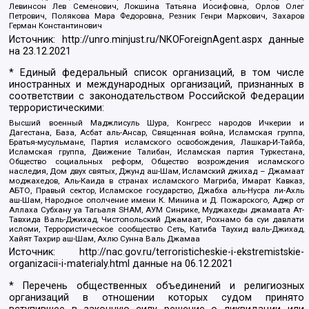
Левинсон Лев Семенович, Локшина Татьяна Иосифовна, Орлов Олег
Петрович, Полякова Мара Федоровна, Резник Генри Маркович, Захаров
Герман Константинович
Источник:
http://unro.minjust.ru/NKOForeignAgent.aspx
данные
на
23.12.2021
* Единый федеральный список организаций, в том числе
иностранных и международных организаций, признанных в
соответствии с законодательством Российской Федерации
террористическими:
Высший военный Маджлисуль Шура, Конгресс народов Ичкерии и
Дагестана, База, Асбат аль-Ансар, Священная война, Исламская группа,
Братья-мусульмане, Партия исламского освобождения, Лашкар-И-Тайба,
Исламская группа, Движение Талибан, Исламская партия Туркестана,
Общество социальных реформ, Общество возрождения исламского
наследия, Дом двух святых, Джунд аш-Шам, Исламский джихад – Джамаат
моджахедов, Аль-Каида в странах исламского Магриба, Имарат Кавказ,
АБТО, Правый сектор, Исламское государство, Джабха аль-Нусра ли-Ахль
аш-Шам, Народное ополчение имени К. Минина и Д. Пожарского, Аджр от
Аллаха Субхану уа Тагьаля SHAM, АУМ Синрике, Муджахеды джамаата Ат-
Тавхида Валь-Джихад, Чистопольский Джамаат, Рохнамо ба суи давлати
исломи, Террористическое сообщество Сеть, Катиба Таухид валь-Джихад,
Хайят Тахрир аш-Шам, Ахлю Сунна Валь Джамаа
Источник:
http://nac.gov.ru/terroristicheskie-i-ekstremistskie-
organizacii-i-materialy.html
данные на
06.12.2021
* Перечень общественных объединений и религиозных
организаций в отношении которых судом принято