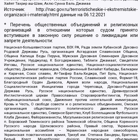
Хайят Тахрир аш-Шам, Ахлю Сунна Валь Джамаа
Источник:
http://nac.gov.ru/terroristicheskie-i-ekstremistskie-
organizacii-i-materialy.html
данные на
06.12.2021
* Перечень общественных объединений и религиозных
организаций в отношении которых судом принято
вступившее в законную силу решение о ликвидации или
запрете деятельности:
Национал-большевистская партия, ВЕК РА, Рада земли Кубанской Духовно
Родовой Державы Русь, организация Асгардская Славянская Община,
Община Капища Веды Перуна, Мужская Духовная Семинария Духовное
Учреждение, Нурджулар, К Богодержавию, Таблиги Джамаат, Свидетели
Иеговы, Русское национальное единство, Национал-социалистическое
общество, Джамаат мувахидов, Объединенный Вилайат Кабарды, Балкарии
и Карачая, Союз славян, Ат-Такфир Валь-Хиджра, Пит Буль, Национал-
социалистическая рабочая партия России, Славянский союз, Формат-18,
Благородный Орден Дьявола, Армия воли народа, Национальная
Социалистическая Инициатива города Череповца, Духовно-Родовая
Держава Русь, Русское национальное единство, Древнерусской
Инглистической церкви Православных Староверов-Инглингов, Русский
общенациональный союз, Движение против нелегальной иммиграции,
Кровь и Честь, О свободе совести и о религиозных объединениях, Омская
организация общественного политического движения Русское
национальное единство, Северное Братство, Клуб Болельщиков Футбольного
Клуба Динамо, Файзрахманисты, Мусульманская религиозная организация
п. Боровский Тюменского района Тюменской области, Община Коренного
Русского народа Щелковского района, Правый сектор, Украинская
национальная ассамблея – Украинская народная самооборона,
Украинская повстанческая армия, Тризуб им. Степана Бандеры, Братство,
Белый Крест, Misanthropic division, Религиозное объединение