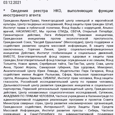
03.12.2021
* Сведения реестра НКО, выполняющих функции
иностранного агента:
Гражданин.Армия.Право, Нижегородский центр немецкой и европейской
культуры, Центр гендерных исследований, Фонд защиты прав граждан Штаб,
Институт права и публичной политики, Фонд борьбы с коррупцией, Альянс
врачей, НАСИЛИЮ.НЕТ, Мы против СПИДа, СВЕЧА, Открытый Петербург,
Гуманитарное действие, Лига Избирателей, Правовая инициатива,
Гражданская инициатива против экологической преступности,
Гражданский Союз, "Хасдей Ерушалаим" (Милосердие), Центр поддержки и
содействия развитию средств массовой информации, В защиту прав
заключенных, Горячая Линия, Центр социально-информационных
инициатив Действие, Институт глобализации и социальных движений,
ВМЕСТЕ, Благотворительный фонд охраны здоровья и защиты прав
граждан, Благотворительный фонд помощи осужденным и их семьям, Фонд
Тольятти, Новое время, Серебряная тайга, Так-Так-Так, центр Сова, центр
Анна, Проект Апрель, Самарская губерния, Эра здоровья, Мемориал,
Аналитический Центр Юрия Левады, Издательство Парк Гагарина, Фонд
содействия имени Андрея Рылькова, Сфера, Уральская правозащитная
группа, Женщины Евразии, СИБАЛЬТ, Институт прав человека, Фонд защиты
гласности, Российский исследовательский центр по правам человека,
Дальневосточный центр развития гражданских инициатив и социального
партнерства, Пермский региональный правозащитный центр, Гражданское
действие, Центр независимых социологических исследований, Сутяжник,
АКАДЕМИЯ ПО ПРАВАМ ЧЕЛОВЕКА, Частное учреждение в Калининграде по
административной поддержке реализации программ и проектов Совета
Министров северных стран, Центр развития некоммерческих организаций,
Гражданское содействие, Интернешнл-Р, Центр Защиты Прав Средств
Массовой Информации, Институт развития прессы - Сибирь, Частное
учреждение в Санкт-Петербурге по административной поддержке