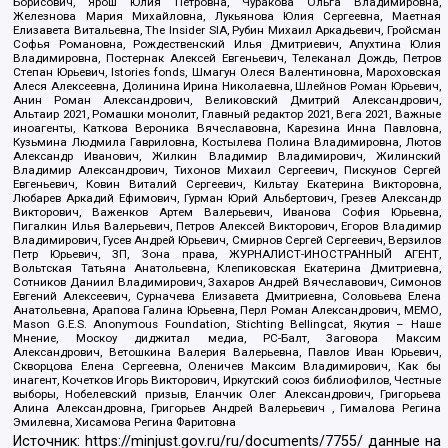
Борисович, Ярош Юлия Петровна, Чуракова Ольга Владимировна,
Железнова Мария Михайловна, Лукьянова Юлия Сергеевна, Маетная
Елизавета Витальевна, The Insider SIA, Рубин Михаил Аркадьевич, Гройсман
Софья Романовна, Рождественский Илья Дмитриевич, Апухтина Юлия
Владимировна, Постернак Алексей Евгеньевич, Телеканал Дождь, Петров
Степан Юрьевич, Istories fonds, Шмагун Олеся Валентиновна, Мароховская
Алеся Алексеевна, Долинина Ирина Николаевна, Шлейнов Роман Юрьевич,
Анин Роман Александрович, Великовский Дмитрий Александрович,
Альтаир 2021, Ромашки монолит, Главный редактор 2021, Вега 2021, Важные
иноагенты, Каткова Вероника Вячеславовна, Карезина Инна Павловна,
Кузьмина Людмила Гавриловна, Костылева Полина Владимировна, Лютов
Александр Иванович, Жилкин Владимир Владимирович, Жилинский
Владимир Александрович, Тихонов Михаил Сергеевич, Пискунов Сергей
Евгеньевич, Ковин Виталий Сергеевич, Кильтау Екатерина Викторовна,
Любарев Аркадий Ефимович, Гурман Юрий Альбертович, Грезев Александр
Викторович, Важенков Артем Валерьевич, Иванова София Юрьевна,
Пигалкин Илья Валерьевич, Петров Алексей Викторович, Егоров Владимир
Владимирович, Гусев Андрей Юрьевич, Смирнов Сергей Сергеевич, Верзилов
Петр Юрьевич, ЗП, Зона права, ЖУРНАЛИСТ-ИНОСТРАННЫЙ АГЕНТ,
Вольтская Татьяна Анатольевна, Клепиковская Екатерина Дмитриевна,
Сотников Даниил Владимирович, Захаров Андрей Вячеславович, Симонов
Евгений Алексеевич, Сурначева Елизавета Дмитриевна, Соловьева Елена
Анатольевна, Арапова Галина Юрьевна, Перл Роман Александрович, МЕМО,
Mason G.E.S. Anonymous Foundation, Stichting Bellingcat, Якутия – Наше
Мнение, Москоу диджитал медиа, РС-Балт, Заговора Максим
Александрович, Ветошкина Валерия Валерьевна, Павлов Иван Юрьевич,
Скворцова Елена Сергеевна, Оленичев Максим Владимирович, Как бы
инагент, Кочетков Игорь Викторович, Иркутский союз библиофилов, Честные
выборы, Нобелевский призыв, Еланчик Олег Александрович, Григорьева
Алина Александровна, Григорьев Андрей Валерьевич , Гималова Регина
Эмилевна, Хисамова Регина Фаритовна
Источник:
https://minjust.gov.ru/ru/documents/7755/
данные на