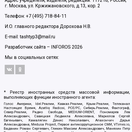
Адрес учредителя, издателя, редакции: 117218, Россия,
г. Москва, ул. Кржижановского, д.13, кор. 2
Телефон: +7 (495) 718-84-11
И.О. главного редактора Дорохова Н.В.
E-mail: tashtyp3@mail.ru
Разработчик сайта –
INFOROS
2026
Мы в социальных сетях:
* Реестр иностранных средств массовой информации,
выполняющих функции иностранного агента:
Голос Америки, Idel.Реалии, Кавказ.Реалии, Крым.Реалии, Телеканал
Настоящее Время, Azatliq Radiosi, PCE/PC, Сибирь.Реалии, Фактограф,
Север.Реалии, Радио Свобода, MEDIUM-ORIENT, Пономарев Лев
Александрович, Савицкая Людмила Алексеевна, Маркелов Сергей
Евгеньевич, Камалягин Денис Николаевич, Апахончич Дарья
Александровна, Medusa Project, Первое антикоррупционное СМИ, VTimes.io,
Баданин Роман Сергеевич, Гликин Максим Александрович, Маняхин Петр