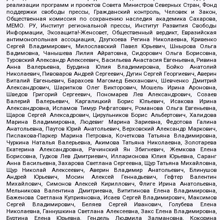
реализации программ и проектов Совета Министров Северных Стран, Фонд
поддержки свободы прессы, Гражданский контроль, Человек и Закон,
Общественная комиссия по сохранению наследия академика Сахарова,
МЕМО. РУ, Институт региональной прессы, Институт Развития Свободы
Информации, Экозащита!-Женсовет, Общественный вердикт, Евразийская
антимонопольная ассоциация, Дзугкоева Регина Николаевна, Кривенко
Сергей Владимирович, Милославский Павел Юрьевич, Шнырова Ольга
Вадимовна, Чанышева Лилия Айратовна, Сидорович Ольга Борисовна,
Туровский Александр Алексеевич, Васильева Анастасия Евгеньевна, Ривина
Анна Валерьевна, Бурдина Юлия Владимировна, Бойко Анатолий
Николаевич, Пивоваров Андрей Сергеевич, Дугин Сергей Георгиевич, Аверин
Виталий Евгеньевич, Барахоев Магомед Бекханович, Шевченко Дмитрий
Александрович, Шарипков Олег Викторович, Мошель Ирина Ароновна,
Шведов Григорий Сергеевич, Пономарев Лев Александрович, Созаев
Валерий Валерьевич, Каргалицкий Борис Юльевич, Исакова Ирина
Александровна, Исламов Тимур Рифгатович, Романова Ольга Евгеньевна,
Щаров Сергей Алексадрович, Цирульников Борис Альбертович, Халидова
Марина Владимировна, Людевиг Марина Зариевна, Федотова Галина
Анатольевна, Паутов Юрий Анатольевич, Верховский Александр Маркович,
Пислакова-Паркер Марина Петровна, Кочеткова Татьяна Владимировна,
Чуркина Наталья Валерьевна, Акимова Татьяна Николаевна, Золотарева
Екатерина Александровна, Рачинский Ян Збигневич, Жемкова Елена
Борисовна, Гудков Лев Дмитриевич, Илларионова Юлия Юрьевна, Саранг
Анна Васильевна, Захарова Светлана Сергеевна, Щур Татьяна Михайловна,
Щур Николай Алексеевич, Аверин Владимир Анатольевич, Блинушов
Андрей Юрьевич, Мосин Алексей Геннадьевич, Гефтер Валентин
Михайлович, Симонов Алексей Кириллович, Флиге Ирина Анатольевна,
Мельникова Валентина Дмитриевна, Вититинова Елена Владимировна,
Баженова Светлана Куприяновна, Исаев Сергей Владимирович, Максимов
Сергей Владимирович, Беляев Сергей Иванович, Голубева Елена
Николаевна, Ганнушкина Светлана Алексеевна, Закс Елена Владимировна,
Буртина Елена Юрьевна, Гендель Людмила Залмановна, Кокорина