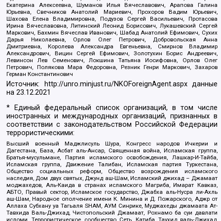
Екатерина Алексеевна, Шуманов Илья Вячеславович, Арапова Галина
Юрьевна, Свечников Анатолий Мариевич, Прохоров Вадим Юрьевич,
Шахова Елена Владимировна, Подузов Сергей Васильевич, Протасова
Ирина Вячеславовна, Литинский Леонид Борисович, Лукашевский Сергей
Маркович, Бахмин Вячеслав Иванович, Шабад Анатолий Ефимович, Сухих
Дарья Николаевна, Орлов Олег Петрович, Добровольская Анна
Дмитриевна, Королева Александра Евгеньевна, Смирнов Владимир
Александрович, Вицин Сергей Ефимович, Золотухин Борис Андреевич,
Левинсон Лев Семенович, Локшина Татьяна Иосифовна, Орлов Олег
Петрович, Полякова Мара Федоровна, Резник Генри Маркович, Захаров
Герман Константинович
Источник:
http://unro.minjust.ru/NKOForeignAgent.aspx
данные
на
23.12.2021
* Единый федеральный список организаций, в том числе
иностранных и международных организаций, признанных в
соответствии с законодательством Российской Федерации
террористическими:
Высший военный Маджлисуль Шура, Конгресс народов Ичкерии и
Дагестана, База, Асбат аль-Ансар, Священная война, Исламская группа,
Братья-мусульмане, Партия исламского освобождения, Лашкар-И-Тайба,
Исламская группа, Движение Талибан, Исламская партия Туркестана,
Общество социальных реформ, Общество возрождения исламского
наследия, Дом двух святых, Джунд аш-Шам, Исламский джихад – Джамаат
моджахедов, Аль-Каида в странах исламского Магриба, Имарат Кавказ,
АБТО, Правый сектор, Исламское государство, Джабха аль-Нусра ли-Ахль
аш-Шам, Народное ополчение имени К. Минина и Д. Пожарского, Аджр от
Аллаха Субхану уа Тагьаля SHAM, АУМ Синрике, Муджахеды джамаата Ат-
Тавхида Валь-Джихад, Чистопольский Джамаат, Рохнамо ба суи давлати
исломи, Террористическое сообщество Сеть, Катиба Таухид валь-Джихад,