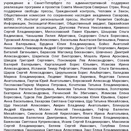
учреждение в Санкт-Петербурге по административной поддержке
реализации программ и проектов Совета Министров Северных Стран, Фонд
поддержки свободы прессы, Гражданский контроль, Человек и Закон,
Общественная комиссия по сохранению наследия академика Сахарова,
МЕМО. РУ, Институт региональной прессы, Институт Развития Свободы
Информации, Экозащита!-Женсовет, Общественный вердикт, Евразийская
антимонопольная ассоциация, Дзугкоева Регина Николаевна, Кривенко
Сергей Владимирович, Милославский Павел Юрьевич, Шнырова Ольга
Вадимовна, Чанышева Лилия Айратовна, Сидорович Ольга Борисовна,
Туровский Александр Алексеевич, Васильева Анастасия Евгеньевна, Ривина
Анна Валерьевна, Бурдина Юлия Владимировна, Бойко Анатолий
Николаевич, Пивоваров Андрей Сергеевич, Дугин Сергей Георгиевич, Аверин
Виталий Евгеньевич, Барахоев Магомед Бекханович, Шевченко Дмитрий
Александрович, Шарипков Олег Викторович, Мошель Ирина Ароновна,
Шведов Григорий Сергеевич, Пономарев Лев Александрович, Созаев
Валерий Валерьевич, Каргалицкий Борис Юльевич, Исакова Ирина
Александровна, Исламов Тимур Рифгатович, Романова Ольга Евгеньевна,
Щаров Сергей Алексадрович, Цирульников Борис Альбертович, Халидова
Марина Владимировна, Людевиг Марина Зариевна, Федотова Галина
Анатольевна, Паутов Юрий Анатольевич, Верховский Александр Маркович,
Пислакова-Паркер Марина Петровна, Кочеткова Татьяна Владимировна,
Чуркина Наталья Валерьевна, Акимова Татьяна Николаевна, Золотарева
Екатерина Александровна, Рачинский Ян Збигневич, Жемкова Елена
Борисовна, Гудков Лев Дмитриевич, Илларионова Юлия Юрьевна, Саранг
Анна Васильевна, Захарова Светлана Сергеевна, Щур Татьяна Михайловна,
Щур Николай Алексеевич, Аверин Владимир Анатольевич, Блинушов
Андрей Юрьевич, Мосин Алексей Геннадьевич, Гефтер Валентин
Михайлович, Симонов Алексей Кириллович, Флиге Ирина Анатольевна,
Мельникова Валентина Дмитриевна, Вититинова Елена Владимировна,
Баженова Светлана Куприяновна, Исаев Сергей Владимирович, Максимов
Сергей Владимирович, Беляев Сергей Иванович, Голубева Елена
Николаевна, Ганнушкина Светлана Алексеевна, Закс Елена Владимировна,