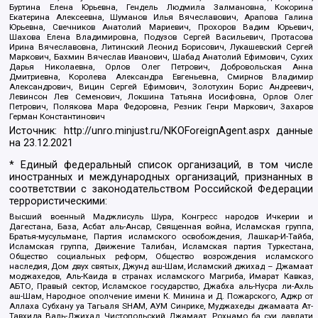
Буртина Елена Юрьевна, Гендель Людмила Залмановна, Кокорина
Екатерина Алексеевна, Шуманов Илья Вячеславович, Арапова Галина
Юрьевна, Свечников Анатолий Мариевич, Прохоров Вадим Юрьевич,
Шахова Елена Владимировна, Подузов Сергей Васильевич, Протасова
Ирина Вячеславовна, Литинский Леонид Борисович, Лукашевский Сергей
Маркович, Бахмин Вячеслав Иванович, Шабад Анатолий Ефимович, Сухих
Дарья Николаевна, Орлов Олег Петрович, Добровольская Анна
Дмитриевна, Королева Александра Евгеньевна, Смирнов Владимир
Александрович, Вицин Сергей Ефимович, Золотухин Борис Андреевич,
Левинсон Лев Семенович, Локшина Татьяна Иосифовна, Орлов Олег
Петрович, Полякова Мара Федоровна, Резник Генри Маркович, Захаров
Герман Константинович
Источник:
http://unro.minjust.ru/NKOForeignAgent.aspx
данные
на
23.12.2021
* Единый федеральный список организаций, в том числе
иностранных и международных организаций, признанных в
соответствии с законодательством Российской Федерации
террористическими:
Высший военный Маджлисуль Шура, Конгресс народов Ичкерии и
Дагестана, База, Асбат аль-Ансар, Священная война, Исламская группа,
Братья-мусульмане, Партия исламского освобождения, Лашкар-И-Тайба,
Исламская группа, Движение Талибан, Исламская партия Туркестана,
Общество социальных реформ, Общество возрождения исламского
наследия, Дом двух святых, Джунд аш-Шам, Исламский джихад – Джамаат
моджахедов, Аль-Каида в странах исламского Магриба, Имарат Кавказ,
АБТО, Правый сектор, Исламское государство, Джабха аль-Нусра ли-Ахль
аш-Шам, Народное ополчение имени К. Минина и Д. Пожарского, Аджр от
Аллаха Субхану уа Тагьаля SHAM, АУМ Синрике, Муджахеды джамаата Ат-
Тавхида Валь-Джихад, Чистопольский Джамаат, Рохнамо ба суи давлати