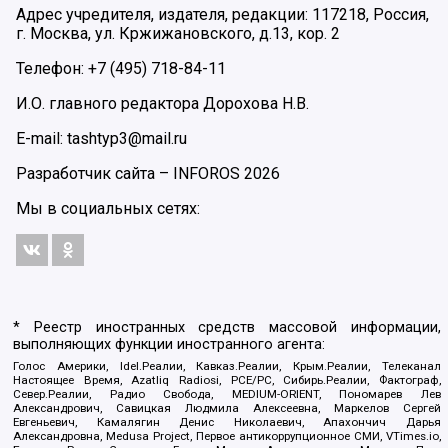
Адрес учредителя, издателя, редакции: 117218, Россия,
г. Москва, ул. Кржижановского, д.13, кор. 2
Телефон: +7 (495) 718-84-11
И.О. главного редактора Дорохова Н.В.
E-mail: tashtyp3@mail.ru
Разработчик сайта –
INFOROS
2026
Мы в социальных сетях:
* Реестр иностранных средств массовой информации,
выполняющих функции иностранного агента:
Голос Америки, Idel.Реалии, Кавказ.Реалии, Крым.Реалии, Телеканал
Настоящее Время, Azatliq Radiosi, PCE/PC, Сибирь.Реалии, Фактограф,
Север.Реалии, Радио Свобода, MEDIUM-ORIENT, Пономарев Лев
Александрович, Савицкая Людмила Алексеевна, Маркелов Сергей
Евгеньевич, Камалягин Денис Николаевич, Апахончич Дарья
Александровна, Medusa Project, Первое антикоррупционное СМИ, VTimes.io,