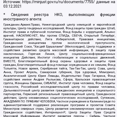
Источник:
https://minjust.gov.ru/ru/documents/7755/
данные на
03.12.2021
* Сведения реестра НКО, выполняющих функции
иностранного агента:
Гражданин.Армия.Право, Нижегородский центр немецкой и европейской
культуры, Центр гендерных исследований, Фонд защиты прав граждан Штаб,
Институт права и публичной политики, Фонд борьбы с коррупцией, Альянс
врачей, НАСИЛИЮ.НЕТ, Мы против СПИДа, СВЕЧА, Открытый Петербург,
Гуманитарное действие, Лига Избирателей, Правовая инициатива,
Гражданская инициатива против экологической преступности,
Гражданский Союз, "Хасдей Ерушалаим" (Милосердие), Центр поддержки и
содействия развитию средств массовой информации, В защиту прав
заключенных, Горячая Линия, Центр социально-информационных
инициатив Действие, Институт глобализации и социальных движений,
ВМЕСТЕ, Благотворительный фонд охраны здоровья и защиты прав
граждан, Благотворительный фонд помощи осужденным и их семьям, Фонд
Тольятти, Новое время, Серебряная тайга, Так-Так-Так, центр Сова, центр
Анна, Проект Апрель, Самарская губерния, Эра здоровья, Мемориал,
Аналитический Центр Юрия Левады, Издательство Парк Гагарина, Фонд
содействия имени Андрея Рылькова, Сфера, Уральская правозащитная
группа, Женщины Евразии, СИБАЛЬТ, Институт прав человека, Фонд защиты
гласности, Российский исследовательский центр по правам человека,
Дальневосточный центр развития гражданских инициатив и социального
партнерства, Пермский региональный правозащитный центр, Гражданское
действие, Центр независимых социологических исследований, Сутяжник,
АКАДЕМИЯ ПО ПРАВАМ ЧЕЛОВЕКА, Частное учреждение в Калининграде по
административной поддержке реализации программ и проектов Совета
Министров северных стран, Центр развития некоммерческих организаций,
Гражданское содействие, Интернешнл-Р, Центр Защиты Прав Средств
Массовой Информации, Институт развития прессы - Сибирь, Частное