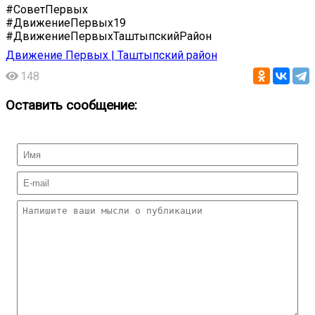
#СоветПервых
#ДвижениеПервых19
#ДвижениеПервыхТаштыпскийРайон
Движение Первых | Таштыпский район
148
Оставить сообщение: