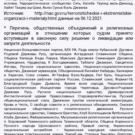
исломи, Террористическое сообщество Сеть, Катиба Таухид валь-Джихад,
Хайят Тахрир аш-Шам, Ахлю Сунна Валь Джамаа
Источник:
http://nac.gov.ru/terroristicheskie-i-ekstremistskie-
organizacii-i-materialy.html
данные на
06.12.2021
* Перечень общественных объединений и религиозных
организаций в отношении которых судом принято
вступившее в законную силу решение о ликвидации или
запрете деятельности:
Национал-большевистская партия, ВЕК РА, Рада земли Кубанской Духовно
Родовой Державы Русь, организация Асгардская Славянская Община,
Община Капища Веды Перуна, Мужская Духовная Семинария Духовное
Учреждение, Нурджулар, К Богодержавию, Таблиги Джамаат, Свидетели
Иеговы, Русское национальное единство, Национал-социалистическое
общество, Джамаат мувахидов, Объединенный Вилайат Кабарды, Балкарии
и Карачая, Союз славян, Ат-Такфир Валь-Хиджра, Пит Буль, Национал-
социалистическая рабочая партия России, Славянский союз, Формат-18,
Благородный Орден Дьявола, Армия воли народа, Национальная
Социалистическая Инициатива города Череповца, Духовно-Родовая
Держава Русь, Русское национальное единство, Древнерусской
Инглистической церкви Православных Староверов-Инглингов, Русский
общенациональный союз, Движение против нелегальной иммиграции,
Кровь и Честь, О свободе совести и о религиозных объединениях, Омская
организация общественного политического движения Русское
национальное единство, Северное Братство, Клуб Болельщиков Футбольного
Клуба Динамо, Файзрахманисты, Мусульманская религиозная организация
п. Боровский Тюменского района Тюменской области, Община Коренного
Русского народа Щелковского района, Правый сектор, Украинская
национальная ассамблея – Украинская народная самооборона,
Украинская повстанческая армия, Тризуб им. Степана Бандеры, Братство,