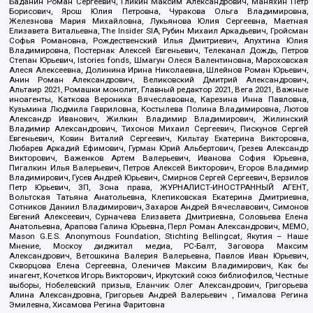
Баданин Роман Сергеевич, Гликин Максим Александрович, Маняхин Петр
Борисович, Ярош Юлия Петровна, Чуракова Ольга Владимировна,
Железнова Мария Михайловна, Лукьянова Юлия Сергеевна, Маетная
Елизавета Витальевна, The Insider SIA, Рубин Михаил Аркадьевич, Гройсман
Софья Романовна, Рождественский Илья Дмитриевич, Апухтина Юлия
Владимировна, Постернак Алексей Евгеньевич, Телеканал Дождь, Петров
Степан Юрьевич, Istories fonds, Шмагун Олеся Валентиновна, Мароховская
Алеся Алексеевна, Долинина Ирина Николаевна, Шлейнов Роман Юрьевич,
Анин Роман Александрович, Великовский Дмитрий Александрович,
Альтаир 2021, Ромашки монолит, Главный редактор 2021, Вега 2021, Важные
иноагенты, Каткова Вероника Вячеславовна, Карезина Инна Павловна,
Кузьмина Людмила Гавриловна, Костылева Полина Владимировна, Лютов
Александр Иванович, Жилкин Владимир Владимирович, Жилинский
Владимир Александрович, Тихонов Михаил Сергеевич, Пискунов Сергей
Евгеньевич, Ковин Виталий Сергеевич, Кильтау Екатерина Викторовна,
Любарев Аркадий Ефимович, Гурман Юрий Альбертович, Грезев Александр
Викторович, Важенков Артем Валерьевич, Иванова София Юрьевна,
Пигалкин Илья Валерьевич, Петров Алексей Викторович, Егоров Владимир
Владимирович, Гусев Андрей Юрьевич, Смирнов Сергей Сергеевич, Верзилов
Петр Юрьевич, ЗП, Зона права, ЖУРНАЛИСТ-ИНОСТРАННЫЙ АГЕНТ,
Вольтская Татьяна Анатольевна, Клепиковская Екатерина Дмитриевна,
Сотников Даниил Владимирович, Захаров Андрей Вячеславович, Симонов
Евгений Алексеевич, Сурначева Елизавета Дмитриевна, Соловьева Елена
Анатольевна, Арапова Галина Юрьевна, Перл Роман Александрович, МЕМО,
Mason G.E.S. Anonymous Foundation, Stichting Bellingcat, Якутия – Наше
Мнение, Москоу диджитал медиа, РС-Балт, Заговора Максим
Александрович, Ветошкина Валерия Валерьевна, Павлов Иван Юрьевич,
Скворцова Елена Сергеевна, Оленичев Максим Владимирович, Как бы
инагент, Кочетков Игорь Викторович, Иркутский союз библиофилов, Честные
выборы, Нобелевский призыв, Еланчик Олег Александрович, Григорьева
Алина Александровна, Григорьев Андрей Валерьевич , Гималова Регина
Эмилевна, Хисамова Регина Фаритовна