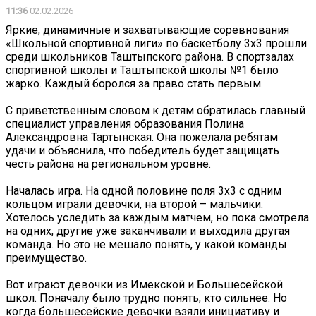
11:36
02.02.2026
Яркие, динамичные и захватывающие соревнования
«Школьной спортивной лиги» по баскетболу 3х3 прошли
среди школьников Таштыпского района. В спортзалах
спортивной школы и Таштыпской школы №1 было
жарко. Каждый боролся за право стать первым.
С приветственным словом к детям обратилась главный
специалист управления образования Полина
Александровна Тартынская. Она пожелала ребятам
удачи и объяснила, что победитель будет защищать
честь района на региональном уровне.
Началась игра. На одной половине поля 3х3 с одним
кольцом играли девочки, на второй – мальчики.
Хотелось уследить за каждым матчем, но пока смотрела
на одних, другие уже заканчивали и выходила другая
команда. Но это не мешало понять, у какой команды
преимущество.
Вот играют девочки из Имекской и Большесейской
школ. Поначалу было трудно понять, кто сильнее. Но
когда большесейские девочки взяли инициативу и