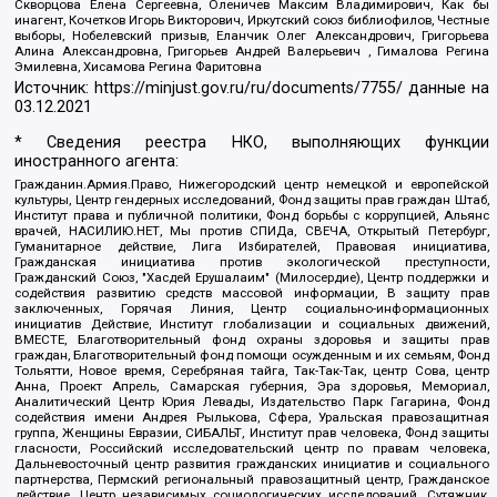
Скворцова Елена Сергеевна, Оленичев Максим Владимирович, Как бы
инагент, Кочетков Игорь Викторович, Иркутский союз библиофилов, Честные
выборы, Нобелевский призыв, Еланчик Олег Александрович, Григорьева
Алина Александровна, Григорьев Андрей Валерьевич , Гималова Регина
Эмилевна, Хисамова Регина Фаритовна
Источник:
https://minjust.gov.ru/ru/documents/7755/
данные на
03.12.2021
* Сведения реестра НКО, выполняющих функции
иностранного агента:
Гражданин.Армия.Право, Нижегородский центр немецкой и европейской
культуры, Центр гендерных исследований, Фонд защиты прав граждан Штаб,
Институт права и публичной политики, Фонд борьбы с коррупцией, Альянс
врачей, НАСИЛИЮ.НЕТ, Мы против СПИДа, СВЕЧА, Открытый Петербург,
Гуманитарное действие, Лига Избирателей, Правовая инициатива,
Гражданская инициатива против экологической преступности,
Гражданский Союз, "Хасдей Ерушалаим" (Милосердие), Центр поддержки и
содействия развитию средств массовой информации, В защиту прав
заключенных, Горячая Линия, Центр социально-информационных
инициатив Действие, Институт глобализации и социальных движений,
ВМЕСТЕ, Благотворительный фонд охраны здоровья и защиты прав
граждан, Благотворительный фонд помощи осужденным и их семьям, Фонд
Тольятти, Новое время, Серебряная тайга, Так-Так-Так, центр Сова, центр
Анна, Проект Апрель, Самарская губерния, Эра здоровья, Мемориал,
Аналитический Центр Юрия Левады, Издательство Парк Гагарина, Фонд
содействия имени Андрея Рылькова, Сфера, Уральская правозащитная
группа, Женщины Евразии, СИБАЛЬТ, Институт прав человека, Фонд защиты
гласности, Российский исследовательский центр по правам человека,
Дальневосточный центр развития гражданских инициатив и социального
партнерства, Пермский региональный правозащитный центр, Гражданское
действие, Центр независимых социологических исследований, Сутяжник,