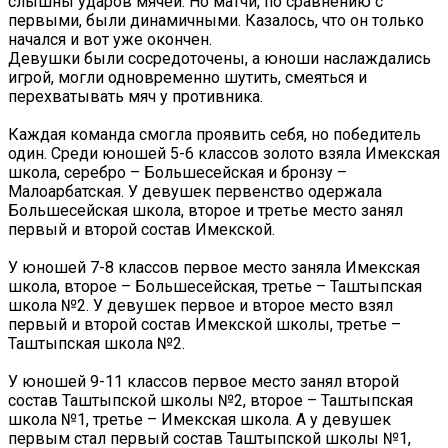
слышны ударов мячей. Но матчи, по сравнению с
первыми, были динамичными. Казалось, что он только
начался и вот уже окончен.
Девушки были сосредоточены, а юноши наслаждались
игрой, могли одновременно шутить, смеяться и
перехватывать мяч у противника.
Каждая команда смогла проявить себя, но победитель
один. Среди юношей 5-6 классов золото взяла Имекская
школа, серебро – Большесейская и бронзу –
Малоарбатская. У девушек первенство одержала
Большесейская школа, второе и третье место занял
первый и второй состав Имекской.
У юношей 7-8 классов первое место заняла Имекская
школа, второе – Большесейская, третье – Таштыпская
школа №2. У девушек первое и второе место взял
первый и второй состав Имекской школы, третье –
Таштыпская школа №2.
У юношей 9-11 классов первое место занял второй
состав Таштыпской школы №2, второе – Таштыпская
школа №1, третье – Имекская школа. А у девушек
первым стал первый состав Таштыпской школы №1,