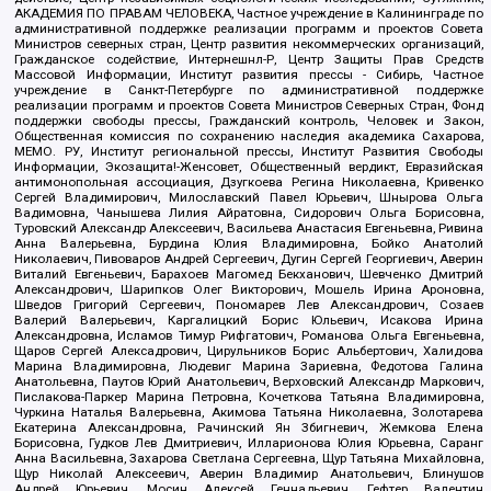
АКАДЕМИЯ ПО ПРАВАМ ЧЕЛОВЕКА, Частное учреждение в Калининграде по
административной поддержке реализации программ и проектов Совета
Министров северных стран, Центр развития некоммерческих организаций,
Гражданское содействие, Интернешнл-Р, Центр Защиты Прав Средств
Массовой Информации, Институт развития прессы - Сибирь, Частное
учреждение в Санкт-Петербурге по административной поддержке
реализации программ и проектов Совета Министров Северных Стран, Фонд
поддержки свободы прессы, Гражданский контроль, Человек и Закон,
Общественная комиссия по сохранению наследия академика Сахарова,
МЕМО. РУ, Институт региональной прессы, Институт Развития Свободы
Информации, Экозащита!-Женсовет, Общественный вердикт, Евразийская
антимонопольная ассоциация, Дзугкоева Регина Николаевна, Кривенко
Сергей Владимирович, Милославский Павел Юрьевич, Шнырова Ольга
Вадимовна, Чанышева Лилия Айратовна, Сидорович Ольга Борисовна,
Туровский Александр Алексеевич, Васильева Анастасия Евгеньевна, Ривина
Анна Валерьевна, Бурдина Юлия Владимировна, Бойко Анатолий
Николаевич, Пивоваров Андрей Сергеевич, Дугин Сергей Георгиевич, Аверин
Виталий Евгеньевич, Барахоев Магомед Бекханович, Шевченко Дмитрий
Александрович, Шарипков Олег Викторович, Мошель Ирина Ароновна,
Шведов Григорий Сергеевич, Пономарев Лев Александрович, Созаев
Валерий Валерьевич, Каргалицкий Борис Юльевич, Исакова Ирина
Александровна, Исламов Тимур Рифгатович, Романова Ольга Евгеньевна,
Щаров Сергей Алексадрович, Цирульников Борис Альбертович, Халидова
Марина Владимировна, Людевиг Марина Зариевна, Федотова Галина
Анатольевна, Паутов Юрий Анатольевич, Верховский Александр Маркович,
Пислакова-Паркер Марина Петровна, Кочеткова Татьяна Владимировна,
Чуркина Наталья Валерьевна, Акимова Татьяна Николаевна, Золотарева
Екатерина Александровна, Рачинский Ян Збигневич, Жемкова Елена
Борисовна, Гудков Лев Дмитриевич, Илларионова Юлия Юрьевна, Саранг
Анна Васильевна, Захарова Светлана Сергеевна, Щур Татьяна Михайловна,
Щур Николай Алексеевич, Аверин Владимир Анатольевич, Блинушов
Андрей Юрьевич, Мосин Алексей Геннадьевич, Гефтер Валентин