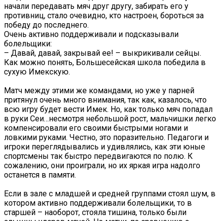
начали передавать мяч друг другу, забирать его у
противниц, стало очевидно, кто настроен, бороться за
победу до последнего.
Очень активно поддерживали и подсказывали
болельщики:
– Давай, давай, закрывай ее! – выкрикивали сейцы.
Как можно понять, Большесейская школа победила в
сухую Имекскую.
Матч между этими же командами, но уже у парней
притянул очень много внимания, так как, казалось, что
всю игру будет вести Имек. Но, как только мяч попадал
в руки Сеи…несмотря небольшой рост, мальчишки легко
компенсировали его своими быстрыми ногами и
ловкими руками. Честно, это поразительно. Педагоги и
игроки переглядывались и удивлялись, как эти юные
спортсмены так быстро передвигаются по полю. К
сожалению, они проиграли, но их яркая игра надолго
останется в памяти.
Если в зале с младшей и средней группами стоял шум, в
котором активно поддерживали болельщики, то в
старшей – наоборот, стояла тишина, только были