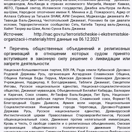
моджахедов, Аль-Каида в странах исламского Магриба, Имарат Кавказ,
АБТО, Правый сектор, Исламское государство, Джабха аль-Нусра ли-Ахль
аш-Шам, Народное ополчение имени К. Минина и Д. Пожарского, Аджр от
Аллаха Субхану уа Тагьаля SHAM, АУМ Синрике, Муджахеды джамаата Ат-
Тавхида Валь-Джихад, Чистопольский Джамаат, Рохнамо ба суи давлати
исломи, Террористическое сообщество Сеть, Катиба Таухид валь-Джихад,
Хайят Тахрир аш-Шам, Ахлю Сунна Валь Джамаа
Источник:
http://nac.gov.ru/terroristicheskie-i-ekstremistskie-
organizacii-i-materialy.html
данные на
06.12.2021
* Перечень общественных объединений и религиозных
организаций в отношении которых судом принято
вступившее в законную силу решение о ликвидации или
запрете деятельности:
Национал-большевистская партия, ВЕК РА, Рада земли Кубанской Духовно
Родовой Державы Русь, организация Асгардская Славянская Община,
Община Капища Веды Перуна, Мужская Духовная Семинария Духовное
Учреждение, Нурджулар, К Богодержавию, Таблиги Джамаат, Свидетели
Иеговы, Русское национальное единство, Национал-социалистическое
общество, Джамаат мувахидов, Объединенный Вилайат Кабарды, Балкарии
и Карачая, Союз славян, Ат-Такфир Валь-Хиджра, Пит Буль, Национал-
социалистическая рабочая партия России, Славянский союз, Формат-18,
Благородный Орден Дьявола, Армия воли народа, Национальная
Социалистическая Инициатива города Череповца, Духовно-Родовая
Держава Русь, Русское национальное единство, Древнерусской
Инглистической церкви Православных Староверов-Инглингов, Русский
общенациональный союз, Движение против нелегальной иммиграции,
Кровь и Честь, О свободе совести и о религиозных объединениях, Омская
организация общественного политического движения Русское
национальное единство, Северное Братство, Клуб Болельщиков Футбольного