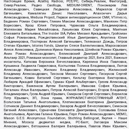
Настоящее Время, Azatliq Radiosi, PCE/PC, Сибирь.Реалии, Фактограф,
Север.Реалии, Радио Свобода, MEDIUM-ORIENT, Пономарев Лев
Александрович, Савицкая Людмила Алексеевна, Маркелов Сергей
Евгеньевич, Камалягин Денис Николаевич, Апахончич Дарья
Александровна, Medusa Project, Первое антикоррупционное СМИ, VTimes.io,
Баданин Роман Сергеевич, Гликин Максим Александрович, Маняхин Петр
Борисович, Ярош Юлия Петровна, Чуракова Ольга Владимировна,
Железнова Мария Михайловна, Лукьянова Юлия Сергеевна, Маетная
Елизавета Витальевна, The Insider SIA, Рубин Михаил Аркадьевич, Гройсман
Софья Романовна, Рождественский Илья Дмитриевич, Апухтина Юлия
Владимировна, Постернак Алексей Евгеньевич, Телеканал Дождь, Петров
Степан Юрьевич, Istories fonds, Шмагун Олеся Валентиновна, Мароховская
Алеся Алексеевна, Долинина Ирина Николаевна, Шлейнов Роман Юрьевич,
Анин Роман Александрович, Великовский Дмитрий Александрович,
Альтаир 2021, Ромашки монолит, Главный редактор 2021, Вега 2021, Важные
иноагенты, Каткова Вероника Вячеславовна, Карезина Инна Павловна,
Кузьмина Людмила Гавриловна, Костылева Полина Владимировна, Лютов
Александр Иванович, Жилкин Владимир Владимирович, Жилинский
Владимир Александрович, Тихонов Михаил Сергеевич, Пискунов Сергей
Евгеньевич, Ковин Виталий Сергеевич, Кильтау Екатерина Викторовна,
Любарев Аркадий Ефимович, Гурман Юрий Альбертович, Грезев Александр
Викторович, Важенков Артем Валерьевич, Иванова София Юрьевна,
Пигалкин Илья Валерьевич, Петров Алексей Викторович, Егоров Владимир
Владимирович, Гусев Андрей Юрьевич, Смирнов Сергей Сергеевич, Верзилов
Петр Юрьевич, ЗП, Зона права, ЖУРНАЛИСТ-ИНОСТРАННЫЙ АГЕНТ,
Вольтская Татьяна Анатольевна, Клепиковская Екатерина Дмитриевна,
Сотников Даниил Владимирович, Захаров Андрей Вячеславович, Симонов
Евгений Алексеевич, Сурначева Елизавета Дмитриевна, Соловьева Елена
Анатольевна, Арапова Галина Юрьевна, Перл Роман Александрович, МЕМО,
Mason G.E.S. Anonymous Foundation, Stichting Bellingcat, Якутия – Наше
Мнение, Москоу диджитал медиа, РС-Балт, Заговора Максим
Александрович, Ветошкина Валерия Валерьевна, Павлов Иван Юрьевич,