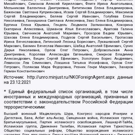
Михайлович, Симонов Алексей Кириллович, Флиге Ирина Анатольевна,
Мельникова Валентина Дмитриевна, Вититинова Елена Владимировна,
Баженова Светлана Куприяновна, Исаев Сергей Владимирович, Максимов
Сергей Владимирович, Беляев Сергей Иванович, Голубева Елена
Николаевна, Ганнушкина Светлана Алексеевна, Закс Елена Владимировна,
Буртина Елена Юрьевна, Гендель Людмила Залмановна, Кокорина
Екатерина Алексеевна, Шуманов Илья Вячеславович, Арапова Галина
Юрьевна, Свечников Анатолий Мариевич, Прохоров Вадим Юрьевич,
Шахова Елена Владимировна, Подузов Сергей Васильевич, Протасова
Ирина Вячеславовна, Литинский Леонид Борисович, Лукашевский Сергей
Маркович, Бахмин Вячеслав Иванович, Шабад Анатолий Ефимович, Сухих
Дарья Николаевна, Орлов Олег Петрович, Добровольская Анна
Дмитриевна, Королева Александра Евгеньевна, Смирнов Владимир
Александрович, Вицин Сергей Ефимович, Золотухин Борис Андреевич,
Левинсон Лев Семенович, Локшина Татьяна Иосифовна, Орлов Олег
Петрович, Полякова Мара Федоровна, Резник Генри Маркович, Захаров
Герман Константинович
Источник:
http://unro.minjust.ru/NKOForeignAgent.aspx
данные
на
23.12.2021
* Единый федеральный список организаций, в том числе
иностранных и международных организаций, признанных в
соответствии с законодательством Российской Федерации
террористическими:
Высший военный Маджлисуль Шура, Конгресс народов Ичкерии и
Дагестана, База, Асбат аль-Ансар, Священная война, Исламская группа,
Братья-мусульмане, Партия исламского освобождения, Лашкар-И-Тайба,
Исламская группа, Движение Талибан, Исламская партия Туркестана,
Общество социальных реформ, Общество возрождения исламского
наследия, Дом двух святых, Джунд аш-Шам, Исламский джихад – Джамаат