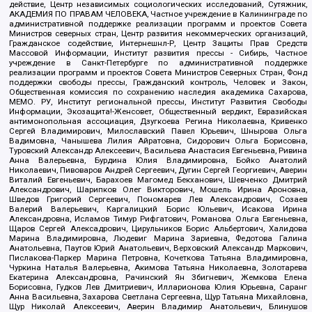
действие, Центр независимых социологических исследований, Сутяжник,
АКАДЕМИЯ ПО ПРАВАМ ЧЕЛОВЕКА, Частное учреждение в Калининграде по
административной поддержке реализации программ и проектов Совета
Министров северных стран, Центр развития некоммерческих организаций,
Гражданское содействие, Интернешнл-Р, Центр Защиты Прав Средств
Массовой Информации, Институт развития прессы - Сибирь, Частное
учреждение в Санкт-Петербурге по административной поддержке
реализации программ и проектов Совета Министров Северных Стран, Фонд
поддержки свободы прессы, Гражданский контроль, Человек и Закон,
Общественная комиссия по сохранению наследия академика Сахарова,
МЕМО. РУ, Институт региональной прессы, Институт Развития Свободы
Информации, Экозащита!-Женсовет, Общественный вердикт, Евразийская
антимонопольная ассоциация, Дзугкоева Регина Николаевна, Кривенко
Сергей Владимирович, Милославский Павел Юрьевич, Шнырова Ольга
Вадимовна, Чанышева Лилия Айратовна, Сидорович Ольга Борисовна,
Туровский Александр Алексеевич, Васильева Анастасия Евгеньевна, Ривина
Анна Валерьевна, Бурдина Юлия Владимировна, Бойко Анатолий
Николаевич, Пивоваров Андрей Сергеевич, Дугин Сергей Георгиевич, Аверин
Виталий Евгеньевич, Барахоев Магомед Бекханович, Шевченко Дмитрий
Александрович, Шарипков Олег Викторович, Мошель Ирина Ароновна,
Шведов Григорий Сергеевич, Пономарев Лев Александрович, Созаев
Валерий Валерьевич, Каргалицкий Борис Юльевич, Исакова Ирина
Александровна, Исламов Тимур Рифгатович, Романова Ольга Евгеньевна,
Щаров Сергей Алексадрович, Цирульников Борис Альбертович, Халидова
Марина Владимировна, Людевиг Марина Зариевна, Федотова Галина
Анатольевна, Паутов Юрий Анатольевич, Верховский Александр Маркович,
Пислакова-Паркер Марина Петровна, Кочеткова Татьяна Владимировна,
Чуркина Наталья Валерьевна, Акимова Татьяна Николаевна, Золотарева
Екатерина Александровна, Рачинский Ян Збигневич, Жемкова Елена
Борисовна, Гудков Лев Дмитриевич, Илларионова Юлия Юрьевна, Саранг
Анна Васильевна, Захарова Светлана Сергеевна, Щур Татьяна Михайловна,
Щур Николай Алексеевич, Аверин Владимир Анатольевич, Блинушов