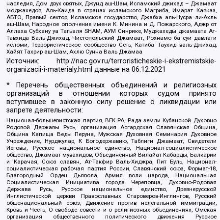
наследия, Дом двух святых, Джунд аш-Шам, Исламский джихад – Джамаат
моджахедов, Аль-Каида в странах исламского Магриба, Имарат Кавказ,
АБТО, Правый сектор, Исламское государство, Джабха аль-Нусра ли-Ахль
аш-Шам, Народное ополчение имени К. Минина и Д. Пожарского, Аджр от
Аллаха Субхану уа Тагьаля SHAM, АУМ Синрике, Муджахеды джамаата Ат-
Тавхида Валь-Джихад, Чистопольский Джамаат, Рохнамо ба суи давлати
исломи, Террористическое сообщество Сеть, Катиба Таухид валь-Джихад,
Хайят Тахрир аш-Шам, Ахлю Сунна Валь Джамаа
Источник:
http://nac.gov.ru/terroristicheskie-i-ekstremistskie-
organizacii-i-materialy.html
данные на
06.12.2021
* Перечень общественных объединений и религиозных
организаций в отношении которых судом принято
вступившее в законную силу решение о ликвидации или
запрете деятельности:
Национал-большевистская партия, ВЕК РА, Рада земли Кубанской Духовно
Родовой Державы Русь, организация Асгардская Славянская Община,
Община Капища Веды Перуна, Мужская Духовная Семинария Духовное
Учреждение, Нурджулар, К Богодержавию, Таблиги Джамаат, Свидетели
Иеговы, Русское национальное единство, Национал-социалистическое
общество, Джамаат мувахидов, Объединенный Вилайат Кабарды, Балкарии
и Карачая, Союз славян, Ат-Такфир Валь-Хиджра, Пит Буль, Национал-
социалистическая рабочая партия России, Славянский союз, Формат-18,
Благородный Орден Дьявола, Армия воли народа, Национальная
Социалистическая Инициатива города Череповца, Духовно-Родовая
Держава Русь, Русское национальное единство, Древнерусской
Инглистической церкви Православных Староверов-Инглингов, Русский
общенациональный союз, Движение против нелегальной иммиграции,
Кровь и Честь, О свободе совести и о религиозных объединениях, Омская
организация общественного политического движения Русское