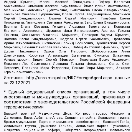
Андрей Юрьевич, Мосин Алексей Геннадьевич, Гефтер Валентин
Михайлович, Симонов Алексей Кириллович, Флиге Ирина Анатольевна,
Мельникова Валентина Дмитриевна, Вититинова Елена Владимировна,
Баженова Светлана Куприяновна, Исаев Сергей Владимирович, Максимов
Сергей Владимирович, Беляев Сергей Иванович, Голубева Елена
Николаевна, Ганнушкина Светлана Алексеевна, Закс Елена Владимировна,
Буртина Елена Юрьевна, Гендель Людмила Залмановна, Кокорина
Екатерина Алексеевна, Шуманов Илья Вячеславович, Арапова Галина
Юрьевна, Свечников Анатолий Мариевич, Прохоров Вадим Юрьевич,
Шахова Елена Владимировна, Подузов Сергей Васильевич, Протасова
Ирина Вячеславовна, Литинский Леонид Борисович, Лукашевский Сергей
Маркович, Бахмин Вячеслав Иванович, Шабад Анатолий Ефимович, Сухих
Дарья Николаевна, Орлов Олег Петрович, Добровольская Анна
Дмитриевна, Королева Александра Евгеньевна, Смирнов Владимир
Александрович, Вицин Сергей Ефимович, Золотухин Борис Андреевич,
Левинсон Лев Семенович, Локшина Татьяна Иосифовна, Орлов Олег
Петрович, Полякова Мара Федоровна, Резник Генри Маркович, Захаров
Герман Константинович
Источник:
http://unro.minjust.ru/NKOForeignAgent.aspx
данные
на
23.12.2021
* Единый федеральный список организаций, в том числе
иностранных и международных организаций, признанных в
соответствии с законодательством Российской Федерации
террористическими:
Высший военный Маджлисуль Шура, Конгресс народов Ичкерии и
Дагестана, База, Асбат аль-Ансар, Священная война, Исламская группа,
Братья-мусульмане, Партия исламского освобождения, Лашкар-И-Тайба,
Исламская группа, Движение Талибан, Исламская партия Туркестана,
Общество социальных реформ, Общество возрождения исламского