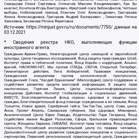
Скворцова Елена Сергеевна, Оленичев Максим Владимирович, Как бы
инагент, Кочетков Игорь Викторович, Иркутский союз библиофилов, Честные
выборы, Нобелевский призыв, Еланчик Олег Александрович, Григорьева
Алина Александровна, Григорьев Андрей Валерьевич , Гималова Регина
Эмилевна, Хисамова Регина Фаритовна
Источник:
https://minjust.gov.ru/ru/documents/7755/
данные на
03.12.2021
* Сведения реестра НКО, выполняющих функции
иностранного агента:
Гражданин.Армия.Право, Нижегородский центр немецкой и европейской
культуры, Центр гендерных исследований, Фонд защиты прав граждан Штаб,
Институт права и публичной политики, Фонд борьбы с коррупцией, Альянс
врачей, НАСИЛИЮ.НЕТ, Мы против СПИДа, СВЕЧА, Открытый Петербург,
Гуманитарное действие, Лига Избирателей, Правовая инициатива,
Гражданская инициатива против экологической преступности,
Гражданский Союз, "Хасдей Ерушалаим" (Милосердие), Центр поддержки и
содействия развитию средств массовой информации, В защиту прав
заключенных, Горячая Линия, Центр социально-информационных
инициатив Действие, Институт глобализации и социальных движений,
ВМЕСТЕ, Благотворительный фонд охраны здоровья и защиты прав
граждан, Благотворительный фонд помощи осужденным и их семьям, Фонд
Тольятти, Новое время, Серебряная тайга, Так-Так-Так, центр Сова, центр
Анна, Проект Апрель, Самарская губерния, Эра здоровья, Мемориал,
Аналитический Центр Юрия Левады, Издательство Парк Гагарина, Фонд
содействия имени Андрея Рылькова, Сфера, Уральская правозащитная
группа, Женщины Евразии, СИБАЛЬТ, Институт прав человека, Фонд защиты
гласности, Российский исследовательский центр по правам человека,
Дальневосточный центр развития гражданских инициатив и социального
партнерства, Пермский региональный правозащитный центр, Гражданское