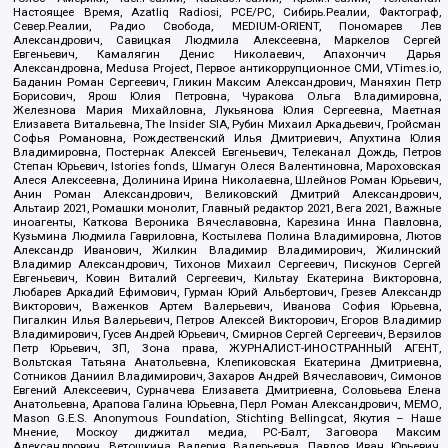
Настоящее Время, Azatliq Radiosi, PCE/PC, Сибирь.Реалии, Фактограф,
Север.Реалии, Радио Свобода, MEDIUM-ORIENT, Пономарев Лев
Александрович, Савицкая Людмила Алексеевна, Маркелов Сергей
Евгеньевич, Камалягин Денис Николаевич, Апахончич Дарья
Александровна, Medusa Project, Первое антикоррупционное СМИ, VTimes.io,
Баданин Роман Сергеевич, Гликин Максим Александрович, Маняхин Петр
Борисович, Ярош Юлия Петровна, Чуракова Ольга Владимировна,
Железнова Мария Михайловна, Лукьянова Юлия Сергеевна, Маетная
Елизавета Витальевна, The Insider SIA, Рубин Михаил Аркадьевич, Гройсман
Софья Романовна, Рождественский Илья Дмитриевич, Апухтина Юлия
Владимировна, Постернак Алексей Евгеньевич, Телеканал Дождь, Петров
Степан Юрьевич, Istories fonds, Шмагун Олеся Валентиновна, Мароховская
Алеся Алексеевна, Долинина Ирина Николаевна, Шлейнов Роман Юрьевич,
Анин Роман Александрович, Великовский Дмитрий Александрович,
Альтаир 2021, Ромашки монолит, Главный редактор 2021, Вега 2021, Важные
иноагенты, Каткова Вероника Вячеславовна, Карезина Инна Павловна,
Кузьмина Людмила Гавриловна, Костылева Полина Владимировна, Лютов
Александр Иванович, Жилкин Владимир Владимирович, Жилинский
Владимир Александрович, Тихонов Михаил Сергеевич, Пискунов Сергей
Евгеньевич, Ковин Виталий Сергеевич, Кильтау Екатерина Викторовна,
Любарев Аркадий Ефимович, Гурман Юрий Альбертович, Грезев Александр
Викторович, Важенков Артем Валерьевич, Иванова София Юрьевна,
Пигалкин Илья Валерьевич, Петров Алексей Викторович, Егоров Владимир
Владимирович, Гусев Андрей Юрьевич, Смирнов Сергей Сергеевич, Верзилов
Петр Юрьевич, ЗП, Зона права, ЖУРНАЛИСТ-ИНОСТРАННЫЙ АГЕНТ,
Вольтская Татьяна Анатольевна, Клепиковская Екатерина Дмитриевна,
Сотников Даниил Владимирович, Захаров Андрей Вячеславович, Симонов
Евгений Алексеевич, Сурначева Елизавета Дмитриевна, Соловьева Елена
Анатольевна, Арапова Галина Юрьевна, Перл Роман Александрович, МЕМО,
Mason G.E.S. Anonymous Foundation, Stichting Bellingcat, Якутия – Наше
Мнение, Москоу диджитал медиа, РС-Балт, Заговора Максим
Александрович, Ветошкина Валерия Валерьевна, Павлов Иван Юрьевич,