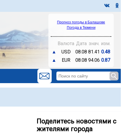
Прогноз погоды в Балашове
Погода в Тюмени
Валюта
Дата
знач.
изм.
▲
USD
08.08
81.41
0.48
▲
EUR
08.08
94.06
0.87
Поделитесь новостями с
жителями города