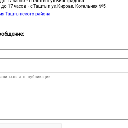
 до 17 часов - с.Таштып ул.Виноградова.
 до 17 часов - с.Таштып ул.Кирова, Котельная №5.
ия Таштыпского района
ообщение: