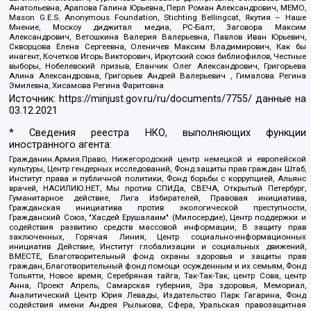
Анатольевна, Арапова Галина Юрьевна, Перл Роман Александрович, МЕМО,
Mason G.E.S. Anonymous Foundation, Stichting Bellingcat, Якутия – Наше
Мнение, Москоу диджитал медиа, РС-Балт, Заговора Максим
Александрович, Ветошкина Валерия Валерьевна, Павлов Иван Юрьевич,
Скворцова Елена Сергеевна, Оленичев Максим Владимирович, Как бы
инагент, Кочетков Игорь Викторович, Иркутский союз библиофилов, Честные
выборы, Нобелевский призыв, Еланчик Олег Александрович, Григорьева
Алина Александровна, Григорьев Андрей Валерьевич , Гималова Регина
Эмилевна, Хисамова Регина Фаритовна
Источник:
https://minjust.gov.ru/ru/documents/7755/
данные на
03.12.2021
* Сведения реестра НКО, выполняющих функции
иностранного агента:
Гражданин.Армия.Право, Нижегородский центр немецкой и европейской
культуры, Центр гендерных исследований, Фонд защиты прав граждан Штаб,
Институт права и публичной политики, Фонд борьбы с коррупцией, Альянс
врачей, НАСИЛИЮ.НЕТ, Мы против СПИДа, СВЕЧА, Открытый Петербург,
Гуманитарное действие, Лига Избирателей, Правовая инициатива,
Гражданская инициатива против экологической преступности,
Гражданский Союз, "Хасдей Ерушалаим" (Милосердие), Центр поддержки и
содействия развитию средств массовой информации, В защиту прав
заключенных, Горячая Линия, Центр социально-информационных
инициатив Действие, Институт глобализации и социальных движений,
ВМЕСТЕ, Благотворительный фонд охраны здоровья и защиты прав
граждан, Благотворительный фонд помощи осужденным и их семьям, Фонд
Тольятти, Новое время, Серебряная тайга, Так-Так-Так, центр Сова, центр
Анна, Проект Апрель, Самарская губерния, Эра здоровья, Мемориал,
Аналитический Центр Юрия Левады, Издательство Парк Гагарина, Фонд
содействия имени Андрея Рылькова, Сфера, Уральская правозащитная