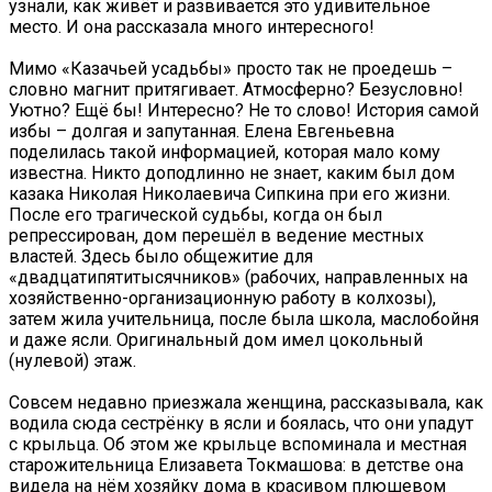
узнали, как живёт и развивается это удивительное
место. И она рассказала много интересного!
Мимо «Казачьей усадьбы» просто так не проедешь –
словно магнит притягивает. Атмосферно? Безусловно!
Уютно? Ещё бы! Интересно? Не то слово! История самой
избы – долгая и запутанная. Елена Евгеньевна
поделилась такой информацией, которая мало кому
известна. Никто доподлинно не знает, каким был дом
казака Николая Николаевича Сипкина при его жизни.
После его трагической судьбы, когда он был
репрессирован, дом перешёл в ведение местных
властей. Здесь было общежитие для
«двадцатипятитысячников» (рабочих, направленных на
хозяйственно-организационную работу в колхозы),
затем жила учительница, после была школа, маслобойня
и даже ясли. Оригинальный дом имел цокольный
(нулевой) этаж.
Совсем недавно приезжала женщина, рассказывала, как
водила сюда сестрёнку в ясли и боялась, что они упадут
с крыльца. Об этом же крыльце вспоминала и местная
старожительница Елизавета Токмашова: в детстве она
видела на нём хозяйку дома в красивом плюшевом