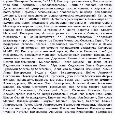
группа, Женщины Евразии, СИБАЛЬТ, Институт прав человека, Фонд защиты
гласности, Российский исследовательский центр по правам человека,
Дальневосточный центр развития гражданских инициатив и социального
партнерства, Пермский региональный правозащитный центр, Гражданское
действие, Центр независимых социологических исследований, Сутяжник,
АКАДЕМИЯ ПО ПРАВАМ ЧЕЛОВЕКА, Частное учреждение в Калининграде по
административной поддержке реализации программ и проектов Совета
Министров северных стран, Центр развития некоммерческих организаций,
Гражданское содействие, Интернешнл-Р, Центр Защиты Прав Средств
Массовой Информации, Институт развития прессы - Сибирь, Частное
учреждение в Санкт-Петербурге по административной поддержке
реализации программ и проектов Совета Министров Северных Стран, Фонд
поддержки свободы прессы, Гражданский контроль, Человек и Закон,
Общественная комиссия по сохранению наследия академика Сахарова,
МЕМО. РУ, Институт региональной прессы, Институт Развития Свободы
Информации, Экозащита!-Женсовет, Общественный вердикт, Евразийская
антимонопольная ассоциация, Дзугкоева Регина Николаевна, Кривенко
Сергей Владимирович, Милославский Павел Юрьевич, Шнырова Ольга
Вадимовна, Чанышева Лилия Айратовна, Сидорович Ольга Борисовна,
Туровский Александр Алексеевич, Васильева Анастасия Евгеньевна, Ривина
Анна Валерьевна, Бурдина Юлия Владимировна, Бойко Анатолий
Николаевич, Пивоваров Андрей Сергеевич, Дугин Сергей Георгиевич, Аверин
Виталий Евгеньевич, Барахоев Магомед Бекханович, Шевченко Дмитрий
Александрович, Шарипков Олег Викторович, Мошель Ирина Ароновна,
Шведов Григорий Сергеевич, Пономарев Лев Александрович, Созаев
Валерий Валерьевич, Каргалицкий Борис Юльевич, Исакова Ирина
Александровна, Исламов Тимур Рифгатович, Романова Ольга Евгеньевна,
Щаров Сергей Алексадрович, Цирульников Борис Альбертович, Халидова
Марина Владимировна, Людевиг Марина Зариевна, Федотова Галина
Анатольевна, Паутов Юрий Анатольевич, Верховский Александр Маркович,
Пислакова-Паркер Марина Петровна, Кочеткова Татьяна Владимировна,
Чуркина Наталья Валерьевна, Акимова Татьяна Николаевна, Золотарева