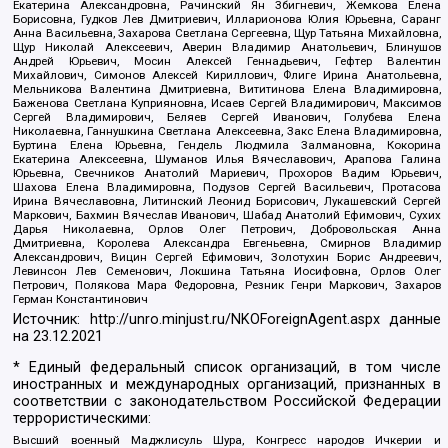
Екатерина Александровна, Рачинский Ян Збигневич, Жемкова Елена
Борисовна, Гудков Лев Дмитриевич, Илларионова Юлия Юрьевна, Саранг
Анна Васильевна, Захарова Светлана Сергеевна, Щур Татьяна Михайловна,
Щур Николай Алексеевич, Аверин Владимир Анатольевич, Блинушов
Андрей Юрьевич, Мосин Алексей Геннадьевич, Гефтер Валентин
Михайлович, Симонов Алексей Кириллович, Флиге Ирина Анатольевна,
Мельникова Валентина Дмитриевна, Вититинова Елена Владимировна,
Баженова Светлана Куприяновна, Исаев Сергей Владимирович, Максимов
Сергей Владимирович, Беляев Сергей Иванович, Голубева Елена
Николаевна, Ганнушкина Светлана Алексеевна, Закс Елена Владимировна,
Буртина Елена Юрьевна, Гендель Людмила Залмановна, Кокорина
Екатерина Алексеевна, Шуманов Илья Вячеславович, Арапова Галина
Юрьевна, Свечников Анатолий Мариевич, Прохоров Вадим Юрьевич,
Шахова Елена Владимировна, Подузов Сергей Васильевич, Протасова
Ирина Вячеславовна, Литинский Леонид Борисович, Лукашевский Сергей
Маркович, Бахмин Вячеслав Иванович, Шабад Анатолий Ефимович, Сухих
Дарья Николаевна, Орлов Олег Петрович, Добровольская Анна
Дмитриевна, Королева Александра Евгеньевна, Смирнов Владимир
Александрович, Вицин Сергей Ефимович, Золотухин Борис Андреевич,
Левинсон Лев Семенович, Локшина Татьяна Иосифовна, Орлов Олег
Петрович, Полякова Мара Федоровна, Резник Генри Маркович, Захаров
Герман Константинович
Источник:
http://unro.minjust.ru/NKOForeignAgent.aspx
данные
на
23.12.2021
* Единый федеральный список организаций, в том числе
иностранных и международных организаций, признанных в
соответствии с законодательством Российской Федерации
террористическими:
Высший военный Маджлисуль Шура, Конгресс народов Ичкерии и