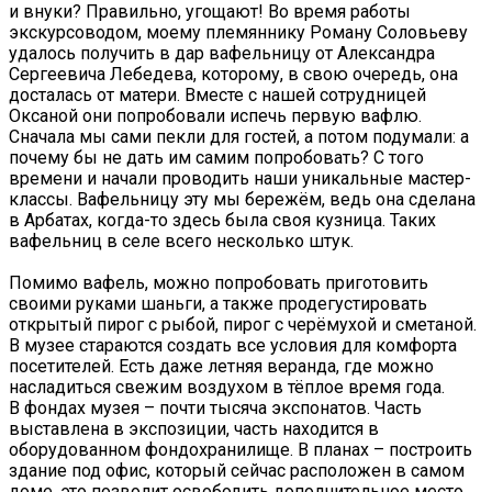
и внуки? Правильно, угощают! Во время работы
экскурсоводом, моему племяннику Роману Соловьеву
удалось получить в дар вафельницу от Александра
Сергеевича Лебедева, которому, в свою очередь, она
досталась от матери. Вместе с нашей сотрудницей
Оксаной они попробовали испечь первую вафлю.
Сначала мы сами пекли для гостей, а потом подумали: а
почему бы не дать им самим попробовать? С того
времени и начали проводить наши уникальные мастер-
классы. Вафельницу эту мы бережём, ведь она сделана
в Арбатах, когда-то здесь была своя кузница. Таких
вафельниц в селе всего несколько штук.
Помимо вафель, можно попробовать приготовить
своими руками шаньги, а также продегустировать
открытый пирог с рыбой, пирог с черёмухой и сметаной.
В музее стараются создать все условия для комфорта
посетителей. Есть даже летняя веранда, где можно
насладиться свежим воздухом в тёплое время года.
В фондах музея – почти тысяча экспонатов. Часть
выставлена в экспозиции, часть находится в
оборудованном фондохранилище. В планах – построить
здание под офис, который сейчас расположен в самом
доме, это позволит освободить дополнительное место