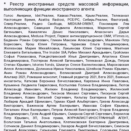
* Реестр иностранных средств массовой информации,
выполняющих функции иностранного агента:
Голос Америки, Idel.Реалии, Кавказ.Реалии, Крым.Реалии, Телеканал
Настоящее Время, Azatliq Radiosi, PCE/PC, Сибирь.Реалии, Фактограф,
Север.Реалии, Радио Свобода, MEDIUM-ORIENT, Пономарев Лев
Александрович, Савицкая Людмила Алексеевна, Маркелов Сергей
Евгеньевич, Камалягин Денис Николаевич, Апахончич Дарья
Александровна, Medusa Project, Первое антикоррупционное СМИ, VTimes.io,
Баданин Роман Сергеевич, Гликин Максим Александрович, Маняхин Петр
Борисович, Ярош Юлия Петровна, Чуракова Ольга Владимировна,
Железнова Мария Михайловна, Лукьянова Юлия Сергеевна, Маетная
Елизавета Витальевна, The Insider SIA, Рубин Михаил Аркадьевич, Гройсман
Софья Романовна, Рождественский Илья Дмитриевич, Апухтина Юлия
Владимировна, Постернак Алексей Евгеньевич, Телеканал Дождь, Петров
Степан Юрьевич, Istories fonds, Шмагун Олеся Валентиновна, Мароховская
Алеся Алексеевна, Долинина Ирина Николаевна, Шлейнов Роман Юрьевич,
Анин Роман Александрович, Великовский Дмитрий Александрович,
Альтаир 2021, Ромашки монолит, Главный редактор 2021, Вега 2021, Важные
иноагенты, Каткова Вероника Вячеславовна, Карезина Инна Павловна,
Кузьмина Людмила Гавриловна, Костылева Полина Владимировна, Лютов
Александр Иванович, Жилкин Владимир Владимирович, Жилинский
Владимир Александрович, Тихонов Михаил Сергеевич, Пискунов Сергей
Евгеньевич, Ковин Виталий Сергеевич, Кильтау Екатерина Викторовна,
Любарев Аркадий Ефимович, Гурман Юрий Альбертович, Грезев Александр
Викторович, Важенков Артем Валерьевич, Иванова София Юрьевна,
Пигалкин Илья Валерьевич, Петров Алексей Викторович, Егоров Владимир
Владимирович, Гусев Андрей Юрьевич, Смирнов Сергей Сергеевич, Верзилов
Петр Юрьевич, ЗП, Зона права, ЖУРНАЛИСТ-ИНОСТРАННЫЙ АГЕНТ,
Вольтская Татьяна Анатольевна, Клепиковская Екатерина Дмитриевна,
Сотников Даниил Владимирович, Захаров Андрей Вячеславович, Симонов
Евгений Алексеевич, Сурначева Елизавета Дмитриевна, Соловьева Елена