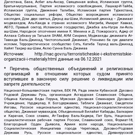
Дагестана, База, Асбат аль-Ансар, Священная война, Исламская группа,
Братья-мусульмане, Партия исламского освобождения, Лашкар-И-Тайба,
Исламская группа, Движение Талибан, Исламская партия Туркестана,
Общество социальных реформ, Общество возрождения исламского
наследия, Дом двух святых, Джунд аш-Шам, Исламский джихад – Джамаат
моджахедов, Аль-Каида в странах исламского Магриба, Имарат Кавказ,
АБТО, Правый сектор, Исламское государство, Джабха аль-Нусра ли-Ахль
аш-Шам, Народное ополчение имени К. Минина и Д. Пожарского, Аджр от
Аллаха Субхану уа Тагьаля SHAM, АУМ Синрике, Муджахеды джамаата Ат-
Тавхида Валь-Джихад, Чистопольский Джамаат, Рохнамо ба суи давлати
исломи, Террористическое сообщество Сеть, Катиба Таухид валь-Джихад,
Хайят Тахрир аш-Шам, Ахлю Сунна Валь Джамаа
Источник:
http://nac.gov.ru/terroristicheskie-i-ekstremistskie-
organizacii-i-materialy.html
данные на
06.12.2021
* Перечень общественных объединений и религиозных
организаций в отношении которых судом принято
вступившее в законную силу решение о ликвидации или
запрете деятельности:
Национал-большевистская партия, ВЕК РА, Рада земли Кубанской Духовно
Родовой Державы Русь, организация Асгардская Славянская Община,
Община Капища Веды Перуна, Мужская Духовная Семинария Духовное
Учреждение, Нурджулар, К Богодержавию, Таблиги Джамаат, Свидетели
Иеговы, Русское национальное единство, Национал-социалистическое
общество, Джамаат мувахидов, Объединенный Вилайат Кабарды, Балкарии
и Карачая, Союз славян, Ат-Такфир Валь-Хиджра, Пит Буль, Национал-
социалистическая рабочая партия России, Славянский союз, Формат-18,
Благородный Орден Дьявола, Армия воли народа, Национальная
Социалистическая Инициатива города Череповца, Духовно-Родовая
Держава Русь, Русское национальное единство, Древнерусской