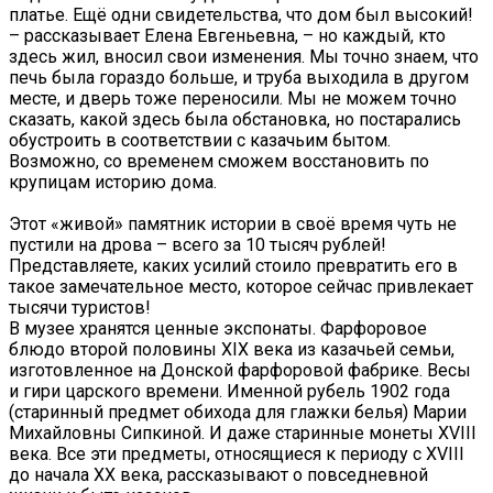
платье. Ещё одни свидетельства, что дом был высокий!
– рассказывает Елена Евгеньевна, – но каждый, кто
здесь жил, вносил свои изменения. Мы точно знаем, что
печь была гораздо больше, и труба выходила в другом
месте, и дверь тоже переносили. Мы не можем точно
сказать, какой здесь была обстановка, но постарались
обустроить в соответствии с казачьим бытом.
Возможно, со временем сможем восстановить по
крупицам историю дома.
Этот «живой» памятник истории в своё время чуть не
пустили на дрова – всего за 10 тысяч рублей!
Представляете, каких усилий стоило превратить его в
такое замечательное место, которое сейчас привлекает
тысячи туристов!
В музее хранятся ценные экспонаты. Фарфоровое
блюдо второй половины XIX века из казачьей семьи,
изготовленное на Донской фарфоровой фабрике. Весы
и гири царского времени. Именной рубель 1902 года
(старинный предмет обихода для глажки белья) Марии
Михайловны Сипкиной. И даже старинные монеты XVIII
века. Все эти предметы, относящиеся к периоду с XVIII
до начала XX века, рассказывают о повседневной