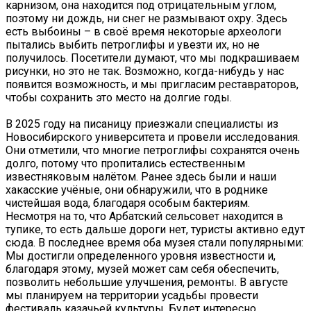
карнизом, она находится под отрицательным углом,
поэтому ни дождь, ни снег не размывают охру. Здесь
есть выбоины – в своё время некоторые археологи
пытались выбить петроглифы и увезти их, но не
получилось. Посетители думают, что мы подкрашиваем
рисунки, но это не так. Возможно, когда-нибудь у нас
появится возможность, и мы пригласим реставраторов,
чтобы сохранить это место на долгие годы.
В 2025 году на писаницу приезжали специалисты из
Новосибирского университета и провели исследования.
Они отметили, что многие петроглифы сохранятся очень
долго, потому что пропитались естественным
известняковым налётом. Ранее здесь были и наши
хакасские учёные, они обнаружили, что в роднике
чистейшая вода, благодаря особым бактериям.
Несмотря на то, что Арбатский сельсовет находится в
тупике, то есть дальше дороги нет, туристы активно едут
сюда. В последнее время оба музея стали популярными:
Мы достигли определенного уровня известности и,
благодаря этому, музей может сам себя обеспечить,
позволить небольшие улучшения, ремонты. В августе
мы планируем на территории усадьбы провести
фестиваль казачьей культуры. Будет интересно.