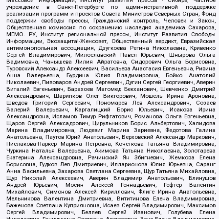
Массовой Информации, Институт развития прессы - Сибирь, Частное
учреждение в Санкт-Петербурге по административной поддержке
реализации программ и проектов Совета Министров Северных Стран, Фонд
поддержки свободы прессы, Гражданский контроль, Человек и Закон,
Общественная комиссия по сохранению наследия академика Сахарова,
МЕМО. РУ, Институт региональной прессы, Институт Развития Свободы
Информации, Экозащита!-Женсовет, Общественный вердикт, Евразийская
антимонопольная ассоциация, Дзугкоева Регина Николаевна, Кривенко
Сергей Владимирович, Милославский Павел Юрьевич, Шнырова Ольга
Вадимовна, Чанышева Лилия Айратовна, Сидорович Ольга Борисовна,
Туровский Александр Алексеевич, Васильева Анастасия Евгеньевна, Ривина
Анна Валерьевна, Бурдина Юлия Владимировна, Бойко Анатолий
Николаевич, Пивоваров Андрей Сергеевич, Дугин Сергей Георгиевич, Аверин
Виталий Евгеньевич, Барахоев Магомед Бекханович, Шевченко Дмитрий
Александрович, Шарипков Олег Викторович, Мошель Ирина Ароновна,
Шведов Григорий Сергеевич, Пономарев Лев Александрович, Созаев
Валерий Валерьевич, Каргалицкий Борис Юльевич, Исакова Ирина
Александровна, Исламов Тимур Рифгатович, Романова Ольга Евгеньевна,
Щаров Сергей Алексадрович, Цирульников Борис Альбертович, Халидова
Марина Владимировна, Людевиг Марина Зариевна, Федотова Галина
Анатольевна, Паутов Юрий Анатольевич, Верховский Александр Маркович,
Пислакова-Паркер Марина Петровна, Кочеткова Татьяна Владимировна,
Чуркина Наталья Валерьевна, Акимова Татьяна Николаевна, Золотарева
Екатерина Александровна, Рачинский Ян Збигневич, Жемкова Елена
Борисовна, Гудков Лев Дмитриевич, Илларионова Юлия Юрьевна, Саранг
Анна Васильевна, Захарова Светлана Сергеевна, Щур Татьяна Михайловна,
Щур Николай Алексеевич, Аверин Владимир Анатольевич, Блинушов
Андрей Юрьевич, Мосин Алексей Геннадьевич, Гефтер Валентин
Михайлович, Симонов Алексей Кириллович, Флиге Ирина Анатольевна,
Мельникова Валентина Дмитриевна, Вититинова Елена Владимировна,
Баженова Светлана Куприяновна, Исаев Сергей Владимирович, Максимов
Сергей Владимирович, Беляев Сергей Иванович, Голубева Елена