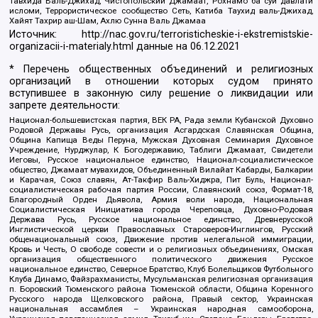
Тавхида Валь-Джихад, Чистопольский Джамаат, Рохнамо ба суи давлати
исломи, Террористическое сообщество Сеть, Катиба Таухид валь-Джихад,
Хайят Тахрир аш-Шам, Ахлю Сунна Валь Джамаа
Источник:
http://nac.gov.ru/terroristicheskie-i-ekstremistskie-
organizacii-i-materialy.html
данные на
06.12.2021
* Перечень общественных объединений и религиозных
организаций в отношении которых судом принято
вступившее в законную силу решение о ликвидации или
запрете деятельности:
Национал-большевистская партия, ВЕК РА, Рада земли Кубанской Духовно
Родовой Державы Русь, организация Асгардская Славянская Община,
Община Капища Веды Перуна, Мужская Духовная Семинария Духовное
Учреждение, Нурджулар, К Богодержавию, Таблиги Джамаат, Свидетели
Иеговы, Русское национальное единство, Национал-социалистическое
общество, Джамаат мувахидов, Объединенный Вилайат Кабарды, Балкарии
и Карачая, Союз славян, Ат-Такфир Валь-Хиджра, Пит Буль, Национал-
социалистическая рабочая партия России, Славянский союз, Формат-18,
Благородный Орден Дьявола, Армия воли народа, Национальная
Социалистическая Инициатива города Череповца, Духовно-Родовая
Держава Русь, Русское национальное единство, Древнерусской
Инглистической церкви Православных Староверов-Инглингов, Русский
общенациональный союз, Движение против нелегальной иммиграции,
Кровь и Честь, О свободе совести и о религиозных объединениях, Омская
организация общественного политического движения Русское
национальное единство, Северное Братство, Клуб Болельщиков Футбольного
Клуба Динамо, Файзрахманисты, Мусульманская религиозная организация
п. Боровский Тюменского района Тюменской области, Община Коренного
Русского народа Щелковского района, Правый сектор, Украинская
национальная ассамблея – Украинская народная самооборона,