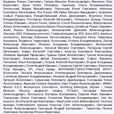
Баданин Роман Сергеевич, Гликин Максим Александрович, Маняхин Петр
Борисович, Ярош Юлия Петровна, Чуракова Ольга Владимировна,
Железнова Мария Михайловна, Лукьянова Юлия Сергеевна, Маетная
Елизавета Витальевна, The Insider SIA, Рубин Михаил Аркадьевич, Гройсман
Софья Романовна, Рождественский Илья Дмитриевич, Апухтина Юлия
Владимировна, Постернак Алексей Евгеньевич, Телеканал Дождь, Петров
Степан Юрьевич, Istories fonds, Шмагун Олеся Валентиновна, Мароховская
Алеся Алексеевна, Долинина Ирина Николаевна, Шлейнов Роман Юрьевич,
Анин Роман Александрович, Великовский Дмитрий Александрович,
Альтаир 2021, Ромашки монолит, Главный редактор 2021, Вега 2021, Важные
иноагенты, Каткова Вероника Вячеславовна, Карезина Инна Павловна,
Кузьмина Людмила Гавриловна, Костылева Полина Владимировна, Лютов
Александр Иванович, Жилкин Владимир Владимирович, Жилинский
Владимир Александрович, Тихонов Михаил Сергеевич, Пискунов Сергей
Евгеньевич, Ковин Виталий Сергеевич, Кильтау Екатерина Викторовна,
Любарев Аркадий Ефимович, Гурман Юрий Альбертович, Грезев Александр
Викторович, Важенков Артем Валерьевич, Иванова София Юрьевна,
Пигалкин Илья Валерьевич, Петров Алексей Викторович, Егоров Владимир
Владимирович, Гусев Андрей Юрьевич, Смирнов Сергей Сергеевич, Верзилов
Петр Юрьевич, ЗП, Зона права, ЖУРНАЛИСТ-ИНОСТРАННЫЙ АГЕНТ,
Вольтская Татьяна Анатольевна, Клепиковская Екатерина Дмитриевна,
Сотников Даниил Владимирович, Захаров Андрей Вячеславович, Симонов
Евгений Алексеевич, Сурначева Елизавета Дмитриевна, Соловьева Елена
Анатольевна, Арапова Галина Юрьевна, Перл Роман Александрович, МЕМО,
Mason G.E.S. Anonymous Foundation, Stichting Bellingcat, Якутия – Наше
Мнение, Москоу диджитал медиа, РС-Балт, Заговора Максим
Александрович, Ветошкина Валерия Валерьевна, Павлов Иван Юрьевич,
Скворцова Елена Сергеевна, Оленичев Максим Владимирович, Как бы
инагент, Кочетков Игорь Викторович, Иркутский союз библиофилов, Честные
выборы, Нобелевский призыв, Еланчик Олег Александрович, Григорьева
Алина Александровна, Григорьев Андрей Валерьевич , Гималова Регина
Эмилевна, Хисамова Регина Фаритовна