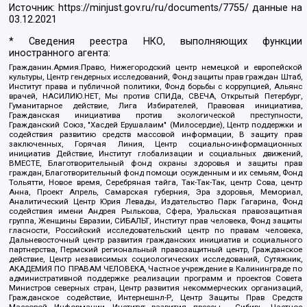
Источник:
https://minjust.gov.ru/ru/documents/7755/
данные на
03.12.2021
* Сведения реестра НКО, выполняющих функции
иностранного агента:
Гражданин.Армия.Право, Нижегородский центр немецкой и европейской
культуры, Центр гендерных исследований, Фонд защиты прав граждан Штаб,
Институт права и публичной политики, Фонд борьбы с коррупцией, Альянс
врачей, НАСИЛИЮ.НЕТ, Мы против СПИДа, СВЕЧА, Открытый Петербург,
Гуманитарное действие, Лига Избирателей, Правовая инициатива,
Гражданская инициатива против экологической преступности,
Гражданский Союз, "Хасдей Ерушалаим" (Милосердие), Центр поддержки и
содействия развитию средств массовой информации, В защиту прав
заключенных, Горячая Линия, Центр социально-информационных
инициатив Действие, Институт глобализации и социальных движений,
ВМЕСТЕ, Благотворительный фонд охраны здоровья и защиты прав
граждан, Благотворительный фонд помощи осужденным и их семьям, Фонд
Тольятти, Новое время, Серебряная тайга, Так-Так-Так, центр Сова, центр
Анна, Проект Апрель, Самарская губерния, Эра здоровья, Мемориал,
Аналитический Центр Юрия Левады, Издательство Парк Гагарина, Фонд
содействия имени Андрея Рылькова, Сфера, Уральская правозащитная
группа, Женщины Евразии, СИБАЛЬТ, Институт прав человека, Фонд защиты
гласности, Российский исследовательский центр по правам человека,
Дальневосточный центр развития гражданских инициатив и социального
партнерства, Пермский региональный правозащитный центр, Гражданское
действие, Центр независимых социологических исследований, Сутяжник,
АКАДЕМИЯ ПО ПРАВАМ ЧЕЛОВЕКА, Частное учреждение в Калининграде по
административной поддержке реализации программ и проектов Совета
Министров северных стран, Центр развития некоммерческих организаций,
Гражданское содействие, Интернешнл-Р, Центр Защиты Прав Средств