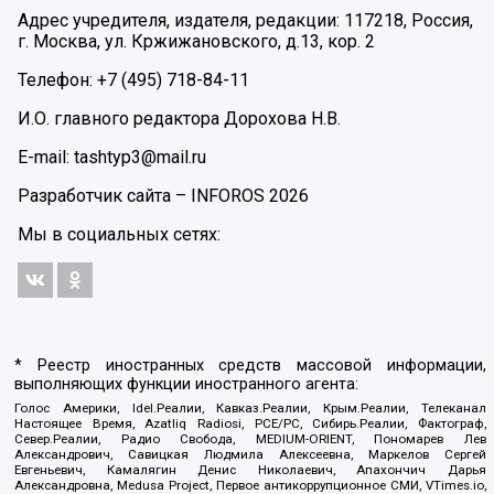
Адрес учредителя, издателя, редакции: 117218, Россия,
г. Москва, ул. Кржижановского, д.13, кор. 2
Телефон: +7 (495) 718-84-11
И.О. главного редактора Дорохова Н.В.
E-mail: tashtyp3@mail.ru
Разработчик сайта –
INFOROS
2026
Мы в социальных сетях:
* Реестр иностранных средств массовой информации,
выполняющих функции иностранного агента:
Голос Америки, Idel.Реалии, Кавказ.Реалии, Крым.Реалии, Телеканал
Настоящее Время, Azatliq Radiosi, PCE/PC, Сибирь.Реалии, Фактограф,
Север.Реалии, Радио Свобода, MEDIUM-ORIENT, Пономарев Лев
Александрович, Савицкая Людмила Алексеевна, Маркелов Сергей
Евгеньевич, Камалягин Денис Николаевич, Апахончич Дарья
Александровна, Medusa Project, Первое антикоррупционное СМИ, VTimes.io,