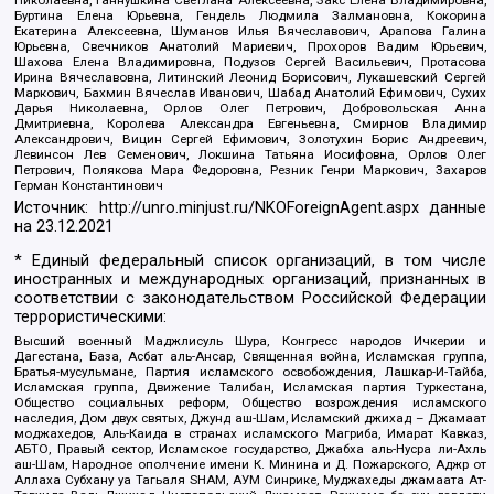
Николаевна, Ганнушкина Светлана Алексеевна, Закс Елена Владимировна,
Буртина Елена Юрьевна, Гендель Людмила Залмановна, Кокорина
Екатерина Алексеевна, Шуманов Илья Вячеславович, Арапова Галина
Юрьевна, Свечников Анатолий Мариевич, Прохоров Вадим Юрьевич,
Шахова Елена Владимировна, Подузов Сергей Васильевич, Протасова
Ирина Вячеславовна, Литинский Леонид Борисович, Лукашевский Сергей
Маркович, Бахмин Вячеслав Иванович, Шабад Анатолий Ефимович, Сухих
Дарья Николаевна, Орлов Олег Петрович, Добровольская Анна
Дмитриевна, Королева Александра Евгеньевна, Смирнов Владимир
Александрович, Вицин Сергей Ефимович, Золотухин Борис Андреевич,
Левинсон Лев Семенович, Локшина Татьяна Иосифовна, Орлов Олег
Петрович, Полякова Мара Федоровна, Резник Генри Маркович, Захаров
Герман Константинович
Источник:
http://unro.minjust.ru/NKOForeignAgent.aspx
данные
на
23.12.2021
* Единый федеральный список организаций, в том числе
иностранных и международных организаций, признанных в
соответствии с законодательством Российской Федерации
террористическими:
Высший военный Маджлисуль Шура, Конгресс народов Ичкерии и
Дагестана, База, Асбат аль-Ансар, Священная война, Исламская группа,
Братья-мусульмане, Партия исламского освобождения, Лашкар-И-Тайба,
Исламская группа, Движение Талибан, Исламская партия Туркестана,
Общество социальных реформ, Общество возрождения исламского
наследия, Дом двух святых, Джунд аш-Шам, Исламский джихад – Джамаат
моджахедов, Аль-Каида в странах исламского Магриба, Имарат Кавказ,
АБТО, Правый сектор, Исламское государство, Джабха аль-Нусра ли-Ахль
аш-Шам, Народное ополчение имени К. Минина и Д. Пожарского, Аджр от
Аллаха Субхану уа Тагьаля SHAM, АУМ Синрике, Муджахеды джамаата Ат-