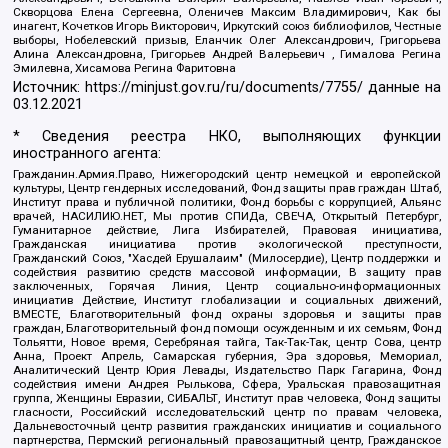
Скворцова Елена Сергеевна, Оленичев Максим Владимирович, Как бы
инагент, Кочетков Игорь Викторович, Иркутский союз библиофилов, Честные
выборы, Нобелевский призыв, Еланчик Олег Александрович, Григорьева
Алина Александровна, Григорьев Андрей Валерьевич , Гималова Регина
Эмилевна, Хисамова Регина Фаритовна
Источник:
https://minjust.gov.ru/ru/documents/7755/
данные на
03.12.2021
* Сведения реестра НКО, выполняющих функции
иностранного агента:
Гражданин.Армия.Право, Нижегородский центр немецкой и европейской
культуры, Центр гендерных исследований, Фонд защиты прав граждан Штаб,
Институт права и публичной политики, Фонд борьбы с коррупцией, Альянс
врачей, НАСИЛИЮ.НЕТ, Мы против СПИДа, СВЕЧА, Открытый Петербург,
Гуманитарное действие, Лига Избирателей, Правовая инициатива,
Гражданская инициатива против экологической преступности,
Гражданский Союз, "Хасдей Ерушалаим" (Милосердие), Центр поддержки и
содействия развитию средств массовой информации, В защиту прав
заключенных, Горячая Линия, Центр социально-информационных
инициатив Действие, Институт глобализации и социальных движений,
ВМЕСТЕ, Благотворительный фонд охраны здоровья и защиты прав
граждан, Благотворительный фонд помощи осужденным и их семьям, Фонд
Тольятти, Новое время, Серебряная тайга, Так-Так-Так, центр Сова, центр
Анна, Проект Апрель, Самарская губерния, Эра здоровья, Мемориал,
Аналитический Центр Юрия Левады, Издательство Парк Гагарина, Фонд
содействия имени Андрея Рылькова, Сфера, Уральская правозащитная
группа, Женщины Евразии, СИБАЛЬТ, Институт прав человека, Фонд защиты
гласности, Российский исследовательский центр по правам человека,
Дальневосточный центр развития гражданских инициатив и социального
партнерства, Пермский региональный правозащитный центр, Гражданское