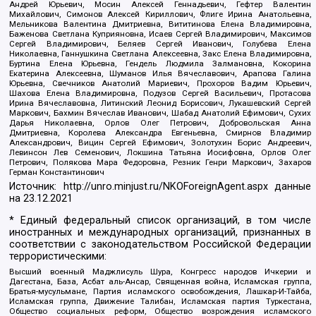
Андрей Юрьевич, Мосин Алексей Геннадьевич, Гефтер Валентин
Михайлович, Симонов Алексей Кириллович, Флиге Ирина Анатольевна,
Мельникова Валентина Дмитриевна, Вититинова Елена Владимировна,
Баженова Светлана Куприяновна, Исаев Сергей Владимирович, Максимов
Сергей Владимирович, Беляев Сергей Иванович, Голубева Елена
Николаевна, Ганнушкина Светлана Алексеевна, Закс Елена Владимировна,
Буртина Елена Юрьевна, Гендель Людмила Залмановна, Кокорина
Екатерина Алексеевна, Шуманов Илья Вячеславович, Арапова Галина
Юрьевна, Свечников Анатолий Мариевич, Прохоров Вадим Юрьевич,
Шахова Елена Владимировна, Подузов Сергей Васильевич, Протасова
Ирина Вячеславовна, Литинский Леонид Борисович, Лукашевский Сергей
Маркович, Бахмин Вячеслав Иванович, Шабад Анатолий Ефимович, Сухих
Дарья Николаевна, Орлов Олег Петрович, Добровольская Анна
Дмитриевна, Королева Александра Евгеньевна, Смирнов Владимир
Александрович, Вицин Сергей Ефимович, Золотухин Борис Андреевич,
Левинсон Лев Семенович, Локшина Татьяна Иосифовна, Орлов Олег
Петрович, Полякова Мара Федоровна, Резник Генри Маркович, Захаров
Герман Константинович
Источник:
http://unro.minjust.ru/NKOForeignAgent.aspx
данные
на
23.12.2021
* Единый федеральный список организаций, в том числе
иностранных и международных организаций, признанных в
соответствии с законодательством Российской Федерации
террористическими:
Высший военный Маджлисуль Шура, Конгресс народов Ичкерии и
Дагестана, База, Асбат аль-Ансар, Священная война, Исламская группа,
Братья-мусульмане, Партия исламского освобождения, Лашкар-И-Тайба,
Исламская группа, Движение Талибан, Исламская партия Туркестана,
Общество социальных реформ, Общество возрождения исламского