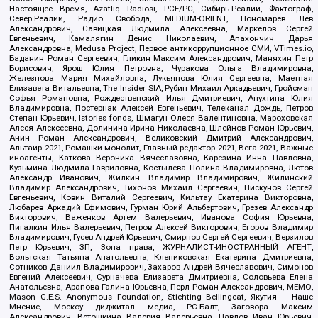
Настоящее Время, Azatliq Radiosi, PCE/PC, Сибирь.Реалии, Фактограф,
Север.Реалии, Радио Свобода, MEDIUM-ORIENT, Пономарев Лев
Александрович, Савицкая Людмила Алексеевна, Маркелов Сергей
Евгеньевич, Камалягин Денис Николаевич, Апахончич Дарья
Александровна, Medusa Project, Первое антикоррупционное СМИ, VTimes.io,
Баданин Роман Сергеевич, Гликин Максим Александрович, Маняхин Петр
Борисович, Ярош Юлия Петровна, Чуракова Ольга Владимировна,
Железнова Мария Михайловна, Лукьянова Юлия Сергеевна, Маетная
Елизавета Витальевна, The Insider SIA, Рубин Михаил Аркадьевич, Гройсман
Софья Романовна, Рождественский Илья Дмитриевич, Апухтина Юлия
Владимировна, Постернак Алексей Евгеньевич, Телеканал Дождь, Петров
Степан Юрьевич, Istories fonds, Шмагун Олеся Валентиновна, Мароховская
Алеся Алексеевна, Долинина Ирина Николаевна, Шлейнов Роман Юрьевич,
Анин Роман Александрович, Великовский Дмитрий Александрович,
Альтаир 2021, Ромашки монолит, Главный редактор 2021, Вега 2021, Важные
иноагенты, Каткова Вероника Вячеславовна, Карезина Инна Павловна,
Кузьмина Людмила Гавриловна, Костылева Полина Владимировна, Лютов
Александр Иванович, Жилкин Владимир Владимирович, Жилинский
Владимир Александрович, Тихонов Михаил Сергеевич, Пискунов Сергей
Евгеньевич, Ковин Виталий Сергеевич, Кильтау Екатерина Викторовна,
Любарев Аркадий Ефимович, Гурман Юрий Альбертович, Грезев Александр
Викторович, Важенков Артем Валерьевич, Иванова София Юрьевна,
Пигалкин Илья Валерьевич, Петров Алексей Викторович, Егоров Владимир
Владимирович, Гусев Андрей Юрьевич, Смирнов Сергей Сергеевич, Верзилов
Петр Юрьевич, ЗП, Зона права, ЖУРНАЛИСТ-ИНОСТРАННЫЙ АГЕНТ,
Вольтская Татьяна Анатольевна, Клепиковская Екатерина Дмитриевна,
Сотников Даниил Владимирович, Захаров Андрей Вячеславович, Симонов
Евгений Алексеевич, Сурначева Елизавета Дмитриевна, Соловьева Елена
Анатольевна, Арапова Галина Юрьевна, Перл Роман Александрович, МЕМО,
Mason G.E.S. Anonymous Foundation, Stichting Bellingcat, Якутия – Наше
Мнение, Москоу диджитал медиа, РС-Балт, Заговора Максим
Александрович, Ветошкина Валерия Валерьевна, Павлов Иван Юрьевич,