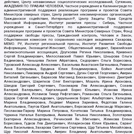
действие, Центр независимых социологических исследований, Сутяжник,
АКАДЕМИЯ ПО ПРАВАМ ЧЕЛОВЕКА, Частное учреждение в Калининграде по
административной поддержке реализации программ и проектов Совета
Министров северных стран, Центр развития некоммерческих организаций,
Гражданское содействие, Интернешнл-Р, Центр Защиты Прав Средств
Массовой Информации, Институт развития прессы - Сибирь, Частное
учреждение в Санкт-Петербурге по административной поддержке
реализации программ и проектов Совета Министров Северных Стран, Фонд
поддержки свободы прессы, Гражданский контроль, Человек и Закон,
Общественная комиссия по сохранению наследия академика Сахарова,
МЕМО. РУ, Институт региональной прессы, Институт Развития Свободы
Информации, Экозащита!-Женсовет, Общественный вердикт, Евразийская
антимонопольная ассоциация, Дзугкоева Регина Николаевна, Кривенко
Сергей Владимирович, Милославский Павел Юрьевич, Шнырова Ольга
Вадимовна, Чанышева Лилия Айратовна, Сидорович Ольга Борисовна,
Туровский Александр Алексеевич, Васильева Анастасия Евгеньевна, Ривина
Анна Валерьевна, Бурдина Юлия Владимировна, Бойко Анатолий
Николаевич, Пивоваров Андрей Сергеевич, Дугин Сергей Георгиевич, Аверин
Виталий Евгеньевич, Барахоев Магомед Бекханович, Шевченко Дмитрий
Александрович, Шарипков Олег Викторович, Мошель Ирина Ароновна,
Шведов Григорий Сергеевич, Пономарев Лев Александрович, Созаев
Валерий Валерьевич, Каргалицкий Борис Юльевич, Исакова Ирина
Александровна, Исламов Тимур Рифгатович, Романова Ольга Евгеньевна,
Щаров Сергей Алексадрович, Цирульников Борис Альбертович, Халидова
Марина Владимировна, Людевиг Марина Зариевна, Федотова Галина
Анатольевна, Паутов Юрий Анатольевич, Верховский Александр Маркович,
Пислакова-Паркер Марина Петровна, Кочеткова Татьяна Владимировна,
Чуркина Наталья Валерьевна, Акимова Татьяна Николаевна, Золотарева
Екатерина Александровна, Рачинский Ян Збигневич, Жемкова Елена
Борисовна, Гудков Лев Дмитриевич, Илларионова Юлия Юрьевна, Саранг
Анна Васильевна, Захарова Светлана Сергеевна, Щур Татьяна Михайловна,
Щур Николай Алексеевич, Аверин Владимир Анатольевич, Блинушов