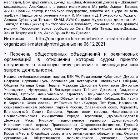
наследия, Дом двух святых, Джунд аш-Шам, Исламский джихад – Джамаат
моджахедов, Аль-Каида в странах исламского Магриба, Имарат Кавказ,
АБТО, Правый сектор, Исламское государство, Джабха аль-Нусра ли-Ахль
аш-Шам, Народное ополчение имени К. Минина и Д. Пожарского, Аджр от
Аллаха Субхану уа Тагьаля SHAM, АУМ Синрике, Муджахеды джамаата Ат-
Тавхида Валь-Джихад, Чистопольский Джамаат, Рохнамо ба суи давлати
исломи, Террористическое сообщество Сеть, Катиба Таухид валь-Джихад,
Хайят Тахрир аш-Шам, Ахлю Сунна Валь Джамаа
Источник:
http://nac.gov.ru/terroristicheskie-i-ekstremistskie-
organizacii-i-materialy.html
данные на
06.12.2021
* Перечень общественных объединений и религиозных
организаций в отношении которых судом принято
вступившее в законную силу решение о ликвидации или
запрете деятельности:
Национал-большевистская партия, ВЕК РА, Рада земли Кубанской Духовно
Родовой Державы Русь, организация Асгардская Славянская Община,
Община Капища Веды Перуна, Мужская Духовная Семинария Духовное
Учреждение, Нурджулар, К Богодержавию, Таблиги Джамаат, Свидетели
Иеговы, Русское национальное единство, Национал-социалистическое
общество, Джамаат мувахидов, Объединенный Вилайат Кабарды, Балкарии
и Карачая, Союз славян, Ат-Такфир Валь-Хиджра, Пит Буль, Национал-
социалистическая рабочая партия России, Славянский союз, Формат-18,
Благородный Орден Дьявола, Армия воли народа, Национальная
Социалистическая Инициатива города Череповца, Духовно-Родовая
Держава Русь, Русское национальное единство, Древнерусской
Инглистической церкви Православных Староверов-Инглингов, Русский
общенациональный союз, Движение против нелегальной иммиграции,
Кровь и Честь, О свободе совести и о религиозных объединениях, Омская
организация общественного политического движения Русское