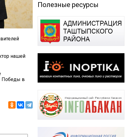
Полезные ресурсы
авителей
ктор нашей
е
ю Победы в