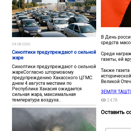
В День росси
средств мас
04.08.2026
Синоптики предупреждают о сильной
Среди награж
жаре
газеты, ей в
Синоптики предупреждают о сильной
Также газета
жаре ​Согласно штормовому
исторической
предупреждению Хакасского ЦГМС:
Великой Отеч
днем 4 августа местами по
Республике Хакасия ожидается
ЗЕМЛЯ ТАШ
сильная жара, максимальная
температура воздуха...
2478
Оставить с