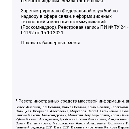
сетевого издания "Земля Таштыпская".
Зарегистрировано Федеральной службой по
надзору в сфере связи, информационных
технологий и массовых коммуникаций
(Роскомнадзор). Реестровая запись ПИ № ТУ 24 -
01192 от 15.10.2021
Показать баннерные места
* Реестр иностранных средств массовой информации, 
Голос Америки, Idel.Реалии, Кавказ.Реалии, Крым.Реалии, Телеканал
Савицкая Людмила Алексеевна, Маркелов Сергей Евгеньевич, Камал
Гликин Максим Александрович, Маняхин Петр Борисович, Ярош Юлия П
Рубин Михаил Аркадьевич, Гройсман Софья Романовна, Рождественски
Олеся Валентиновна, Мароховская Алеся Алексеевна, Долинина И
Главный редактор 2021, Вега 2021, Важные иноагенты, Каткова Вер