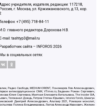
Адрес учредителя, издателя, редакции: 117218,
Россия, г. Москва, ул. Кржижановского, д.13, кор.
2
Телефон: +7 (495) 718-84-11
И.О. главного редактора Дорохова Н.В.
E-mail: tashtyp3@mail.ru
Разработчик сайта –
INFOROS
2026
Мы в социальных сетях:
.Реалии, Радио Свобода, MEDIUM-ORIENT, Пономарев Лев Александрович,
ервое антикоррупционное СМИ, VTimes.io, Баданин Роман Сергеевич,
ова Юлия Сергеевна, Маетная Елизавета Витальевна, The Insider SIA,
ич, Телеканал Дождь, Петров Степан Юрьевич, Istories fonds, Шмагун
иковский Дмитрий Александрович, Альтаир 2021, Ромашки монолит,
, Костылева Полина Владимировна, Лютов Александр Иванович, Жилкин