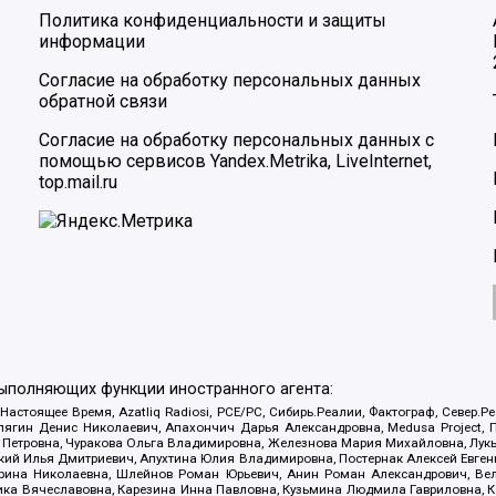
Политика конфиденциальности и защиты
информации
Согласие на обработку персональных данных
обратной связи
Согласие на обработку персональных данных с
помощью сервисов Yandex.Metrika, LiveInternet,
top.mail.ru
выполняющих функции иностранного агента:
 Настоящее Время, Azatliq Radiosi, PCE/PC, Сибирь.Реалии, Фактограф, Север
ягин Денис Николаевич, Апахончич Дарья Александровна, Medusa Project, П
етровна, Чуракова Ольга Владимировна, Железнова Мария Михайловна, Лукьян
й Илья Дмитриевич, Апухтина Юлия Владимировна, Постернак Алексей Евгеньев
рина Николаевна, Шлейнов Роман Юрьевич, Анин Роман Александрович, Вел
оника Вячеславовна, Карезина Инна Павловна, Кузьмина Людмила Гавриловна