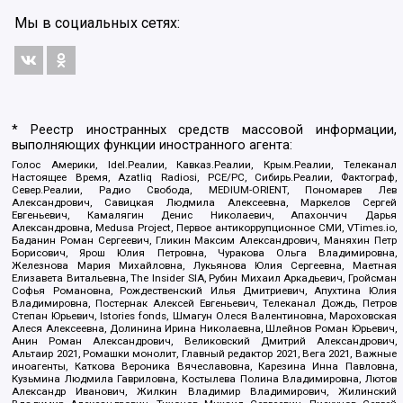
Мы в социальных сетях:
* Реестр иностранных средств массовой информации,
выполняющих функции иностранного агента:
Голос Америки, Idel.Реалии, Кавказ.Реалии, Крым.Реалии, Телеканал
Настоящее Время, Azatliq Radiosi, PCE/PC, Сибирь.Реалии, Фактограф,
Север.Реалии, Радио Свобода, MEDIUM-ORIENT, Пономарев Лев
Александрович, Савицкая Людмила Алексеевна, Маркелов Сергей
Евгеньевич, Камалягин Денис Николаевич, Апахончич Дарья
Александровна, Medusa Project, Первое антикоррупционное СМИ, VTimes.io,
Баданин Роман Сергеевич, Гликин Максим Александрович, Маняхин Петр
Борисович, Ярош Юлия Петровна, Чуракова Ольга Владимировна,
Железнова Мария Михайловна, Лукьянова Юлия Сергеевна, Маетная
Елизавета Витальевна, The Insider SIA, Рубин Михаил Аркадьевич, Гройсман
Софья Романовна, Рождественский Илья Дмитриевич, Апухтина Юлия
Владимировна, Постернак Алексей Евгеньевич, Телеканал Дождь, Петров
Степан Юрьевич, Istories fonds, Шмагун Олеся Валентиновна, Мароховская
Алеся Алексеевна, Долинина Ирина Николаевна, Шлейнов Роман Юрьевич,
Анин Роман Александрович, Великовский Дмитрий Александрович,
Альтаир 2021, Ромашки монолит, Главный редактор 2021, Вега 2021, Важные
иноагенты, Каткова Вероника Вячеславовна, Карезина Инна Павловна,
Кузьмина Людмила Гавриловна, Костылева Полина Владимировна, Лютов
Александр Иванович, Жилкин Владимир Владимирович, Жилинский