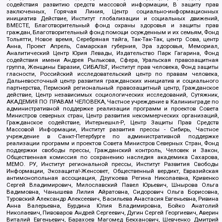
содействия развитию средств массовой информации, В защиту прав
заключенных, Горячая Линия, Центр социально-информационных
инициатив Действие, Институт глобализации и социальных движений,
ВМЕСТЕ, Благотворительный фонд охраны здоровья и защиты прав
граждан, Благотворительный фонд помощи осужденным и их семьям, Фонд
Тольятти, Новое время, Серебряная тайга, Так-Так-Так, центр Сова, центр
Анна, Проект Апрель, Самарская губерния, Эра здоровья, Мемориал,
Аналитический Центр Юрия Левады, Издательство Парк Гагарина, Фонд
содействия имени Андрея Рылькова, Сфера, Уральская правозащитная
группа, Женщины Евразии, СИБАЛЬТ, Институт прав человека, Фонд защиты
гласности, Российский исследовательский центр по правам человека,
Дальневосточный центр развития гражданских инициатив и социального
партнерства, Пермский региональный правозащитный центр, Гражданское
действие, Центр независимых социологических исследований, Сутяжник,
АКАДЕМИЯ ПО ПРАВАМ ЧЕЛОВЕКА, Частное учреждение в Калининграде по
административной поддержке реализации программ и проектов Совета
Министров северных стран, Центр развития некоммерческих организаций,
Гражданское содействие, Интернешнл-Р, Центр Защиты Прав Средств
Массовой Информации, Институт развития прессы - Сибирь, Частное
учреждение в Санкт-Петербурге по административной поддержке
реализации программ и проектов Совета Министров Северных Стран, Фонд
поддержки свободы прессы, Гражданский контроль, Человек и Закон,
Общественная комиссия по сохранению наследия академика Сахарова,
МЕМО. РУ, Институт региональной прессы, Институт Развития Свободы
Информации, Экозащита!-Женсовет, Общественный вердикт, Евразийская
антимонопольная ассоциация, Дзугкоева Регина Николаевна, Кривенко
Сергей Владимирович, Милославский Павел Юрьевич, Шнырова Ольга
Вадимовна, Чанышева Лилия Айратовна, Сидорович Ольга Борисовна,
Туровский Александр Алексеевич, Васильева Анастасия Евгеньевна, Ривина
Анна Валерьевна, Бурдина Юлия Владимировна, Бойко Анатолий
Николаевич, Пивоваров Андрей Сергеевич, Дугин Сергей Георгиевич, Аверин
Виталий Евгеньевич, Барахоев Магомед Бекханович, Шевченко Дмитрий