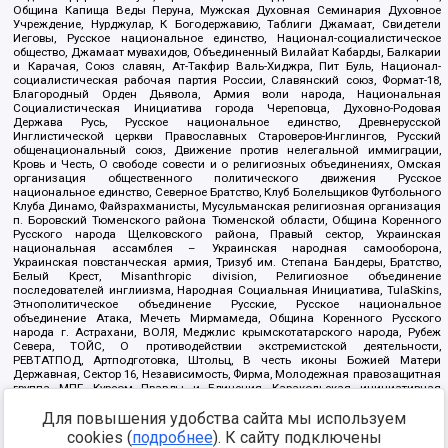
Община Капища Веды Перуна, Мужская Духовная Семинария Духовное
Учреждение, Нурджулар, К Богодержавию, Таблиги Джамаат, Свидетели
Иеговы, Русское национальное единство, Национал-социалистическое
общество, Джамаат мувахидов, Объединенный Вилайат Кабарды, Балкарии
и Карачая, Союз славян, Ат-Такфир Валь-Хиджра, Пит Буль, Национал-
социалистическая рабочая партия России, Славянский союз, Формат-18,
Благородный Орден Дьявола, Армия воли народа, Национальная
Социалистическая Инициатива города Череповца, Духовно-Родовая
Держава Русь, Русское национальное единство, Древнерусской
Инглистической церкви Православных Староверов-Инглингов, Русский
общенациональный союз, Движение против нелегальной иммиграции,
Кровь и Честь, О свободе совести и о религиозных объединениях, Омская
организация общественного политического движения Русское
национальное единство, Северное Братство, Клуб Болельщиков Футбольного
Клуба Динамо, Файзрахманисты, Мусульманская религиозная организация
п. Боровский Тюменского района Тюменской области, Община Коренного
Русского народа Щелковского района, Правый сектор, Украинская
национальная ассамблея – Украинская народная самооборона,
Украинская повстанческая армия, Тризуб им. Степана Бандеры, Братство,
Белый Крест, Misanthropic division, Религиозное объединение
последователей инглиизма, Народная Социальная Инициатива, TulaSkins,
Этнополитическое объединение Русские, Русское национальное
объединение Атака, Мечеть Мирмамеда, Община Коренного Русского
народа г. Астрахани, ВОЛЯ, Меджлис крымскотатарского народа, Рубеж
Севера, ТОЙС, О противодействии экстремистской деятельности,
РЕВТАТПОД, Артподготовка, Штольц, В честь иконы Божией Матери
Державная, Сектор 16, Независимость, Фирма, Молодежная правозащитная
группа МПГ, Курсом Правды и Единения, Каракольская инициативная
группа, Автоград Крю, Союз Славянских Сил Руси, Алля-Аят,
Для повышения удобства сайта мы используем
Благотворительный пансионат Ак Умут, Русская республика Русь,
Арестантское уголовное единство, Башкорт, Нация и свобода, W.H.С., Фалунь
cookies (
подробнее
). К сайту подключены
Дафа, Иртыш Ultras, Русский Патриотический клуб-Новокузнецк/РПК,