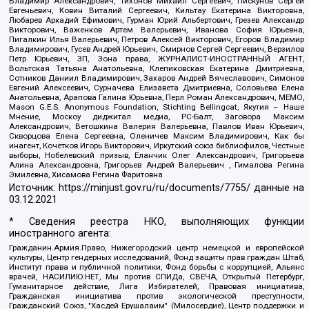
Владимир Александрович, Тихонов Михаил Сергеевич, Пискунов Сергей
Евгеньевич, Ковин Виталий Сергеевич, Кильтау Екатерина Викторовна,
Любарев Аркадий Ефимович, Гурман Юрий Альбертович, Грезев Александр
Викторович, Важенков Артем Валерьевич, Иванова София Юрьевна,
Пигалкин Илья Валерьевич, Петров Алексей Викторович, Егоров Владимир
Владимирович, Гусев Андрей Юрьевич, Смирнов Сергей Сергеевич, Верзилов
Петр Юрьевич, ЗП, Зона права, ЖУРНАЛИСТ-ИНОСТРАННЫЙ АГЕНТ,
Вольтская Татьяна Анатольевна, Клепиковская Екатерина Дмитриевна,
Сотников Даниил Владимирович, Захаров Андрей Вячеславович, Симонов
Евгений Алексеевич, Сурначева Елизавета Дмитриевна, Соловьева Елена
Анатольевна, Арапова Галина Юрьевна, Перл Роман Александрович, МЕМО,
Mason G.E.S. Anonymous Foundation, Stichting Bellingcat, Якутия – Наше
Мнение, Москоу диджитал медиа, РС-Балт, Заговора Максим
Александрович, Ветошкина Валерия Валерьевна, Павлов Иван Юрьевич,
Скворцова Елена Сергеевна, Оленичев Максим Владимирович, Как бы
инагент, Кочетков Игорь Викторович, Иркутский союз библиофилов, Честные
выборы, Нобелевский призыв, Еланчик Олег Александрович, Григорьева
Алина Александровна, Григорьев Андрей Валерьевич , Гималова Регина
Эмилевна, Хисамова Регина Фаритовна
Источник:
https://minjust.gov.ru/ru/documents/7755/
данные на
03.12.2021
* Сведения реестра НКО, выполняющих функции
иностранного агента:
Гражданин.Армия.Право, Нижегородский центр немецкой и европейской
культуры, Центр гендерных исследований, Фонд защиты прав граждан Штаб,
Институт права и публичной политики, Фонд борьбы с коррупцией, Альянс
врачей, НАСИЛИЮ.НЕТ, Мы против СПИДа, СВЕЧА, Открытый Петербург,
Гуманитарное действие, Лига Избирателей, Правовая инициатива,
Гражданская инициатива против экологической преступности,
Гражданский Союз, "Хасдей Ерушалаим" (Милосердие), Центр поддержки и