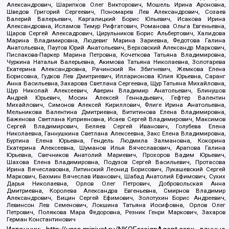
Александрович, Шарипков Олег Викторович, Мошель Ирина Ароновна,
Шведов Григорий Сергеевич, Пономарев Лев Александрович, Созаев
Валерий Валерьевич, Каргалицкий Борис Юльевич, Исакова Ирина
Александровна, Исламов Тимур Рифгатович, Романова Ольга Евгеньевна,
Щаров Сергей Алексадрович, Цирульников Борис Альбертович, Халидова
Марина Владимировна, Людевиг Марина Зариевна, Федотова Галина
Анатольевна, Паутов Юрий Анатольевич, Верховский Александр Маркович,
Пислакова-Паркер Марина Петровна, Кочеткова Татьяна Владимировна,
Чуркина Наталья Валерьевна, Акимова Татьяна Николаевна, Золотарева
Екатерина Александровна, Рачинский Ян Збигневич, Жемкова Елена
Борисовна, Гудков Лев Дмитриевич, Илларионова Юлия Юрьевна, Саранг
Анна Васильевна, Захарова Светлана Сергеевна, Щур Татьяна Михайловна,
Щур Николай Алексеевич, Аверин Владимир Анатольевич, Блинушов
Андрей Юрьевич, Мосин Алексей Геннадьевич, Гефтер Валентин
Михайлович, Симонов Алексей Кириллович, Флиге Ирина Анатольевна,
Мельникова Валентина Дмитриевна, Вититинова Елена Владимировна,
Баженова Светлана Куприяновна, Исаев Сергей Владимирович, Максимов
Сергей Владимирович, Беляев Сергей Иванович, Голубева Елена
Николаевна, Ганнушкина Светлана Алексеевна, Закс Елена Владимировна,
Буртина Елена Юрьевна, Гендель Людмила Залмановна, Кокорина
Екатерина Алексеевна, Шуманов Илья Вячеславович, Арапова Галина
Юрьевна, Свечников Анатолий Мариевич, Прохоров Вадим Юрьевич,
Шахова Елена Владимировна, Подузов Сергей Васильевич, Протасова
Ирина Вячеславовна, Литинский Леонид Борисович, Лукашевский Сергей
Маркович, Бахмин Вячеслав Иванович, Шабад Анатолий Ефимович, Сухих
Дарья Николаевна, Орлов Олег Петрович, Добровольская Анна
Дмитриевна, Королева Александра Евгеньевна, Смирнов Владимир
Александрович, Вицин Сергей Ефимович, Золотухин Борис Андреевич,
Левинсон Лев Семенович, Локшина Татьяна Иосифовна, Орлов Олег
Петрович, Полякова Мара Федоровна, Резник Генри Маркович, Захаров
Герман Константинович