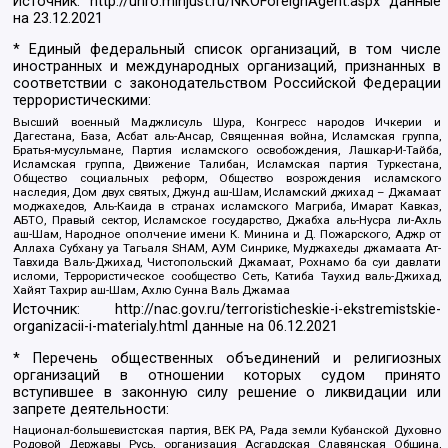
Источник:
http://unro.minjust.ru/NKOForeignAgent.aspx
данные
на
23.12.2021
* Единый федеральный список организаций, в том числе
иностранных и международных организаций, признанных в
соответствии с законодательством Российской Федерации
террористическими:
Высший военный Маджлисуль Шура, Конгресс народов Ичкерии и
Дагестана, База, Асбат аль-Ансар, Священная война, Исламская группа,
Братья-мусульмане, Партия исламского освобождения, Лашкар-И-Тайба,
Исламская группа, Движение Талибан, Исламская партия Туркестана,
Общество социальных реформ, Общество возрождения исламского
наследия, Дом двух святых, Джунд аш-Шам, Исламский джихад – Джамаат
моджахедов, Аль-Каида в странах исламского Магриба, Имарат Кавказ,
АБТО, Правый сектор, Исламское государство, Джабха аль-Нусра ли-Ахль
аш-Шам, Народное ополчение имени К. Минина и Д. Пожарского, Аджр от
Аллаха Субхану уа Тагьаля SHAM, АУМ Синрике, Муджахеды джамаата Ат-
Тавхида Валь-Джихад, Чистопольский Джамаат, Рохнамо ба суи давлати
исломи, Террористическое сообщество Сеть, Катиба Таухид валь-Джихад,
Хайят Тахрир аш-Шам, Ахлю Сунна Валь Джамаа
Источник:
http://nac.gov.ru/terroristicheskie-i-ekstremistskie-
organizacii-i-materialy.html
данные на
06.12.2021
* Перечень общественных объединений и религиозных
организаций в отношении которых судом принято
вступившее в законную силу решение о ликвидации или
запрете деятельности:
Национал-большевистская партия, ВЕК РА, Рада земли Кубанской Духовно
Родовой Державы Русь, организация Асгардская Славянская Община,