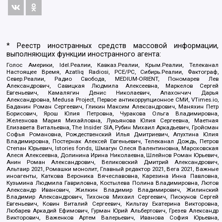
* Реестр иностранных средств массовой информации,
выполняющих функции иностранного агента:
Голос Америки, Idel.Реалии, Кавказ.Реалии, Крым.Реалии, Телеканал
Настоящее Время, Azatliq Radiosi, PCE/PC, Сибирь.Реалии, Фактограф,
Север.Реалии, Радио Свобода, MEDIUM-ORIENT, Пономарев Лев
Александрович, Савицкая Людмила Алексеевна, Маркелов Сергей
Евгеньевич, Камалягин Денис Николаевич, Апахончич Дарья
Александровна, Medusa Project, Первое антикоррупционное СМИ, VTimes.io,
Баданин Роман Сергеевич, Гликин Максим Александрович, Маняхин Петр
Борисович, Ярош Юлия Петровна, Чуракова Ольга Владимировна,
Железнова Мария Михайловна, Лукьянова Юлия Сергеевна, Маетная
Елизавета Витальевна, The Insider SIA, Рубин Михаил Аркадьевич, Гройсман
Софья Романовна, Рождественский Илья Дмитриевич, Апухтина Юлия
Владимировна, Постернак Алексей Евгеньевич, Телеканал Дождь, Петров
Степан Юрьевич, Istories fonds, Шмагун Олеся Валентиновна, Мароховская
Алеся Алексеевна, Долинина Ирина Николаевна, Шлейнов Роман Юрьевич,
Анин Роман Александрович, Великовский Дмитрий Александрович,
Альтаир 2021, Ромашки монолит, Главный редактор 2021, Вега 2021, Важные
иноагенты, Каткова Вероника Вячеславовна, Карезина Инна Павловна,
Кузьмина Людмила Гавриловна, Костылева Полина Владимировна, Лютов
Александр Иванович, Жилкин Владимир Владимирович, Жилинский
Владимир Александрович, Тихонов Михаил Сергеевич, Пискунов Сергей
Евгеньевич, Ковин Виталий Сергеевич, Кильтау Екатерина Викторовна,
Любарев Аркадий Ефимович, Гурман Юрий Альбертович, Грезев Александр
Викторович, Важенков Артем Валерьевич, Иванова София Юрьевна,