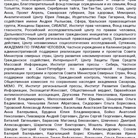
граждан, Благотворительный фонд помощи осужденным и их семьям, Фонд
Тольятти, Новое время, Серебряная тайга, Так-Так-Так, центр Сова, центр
Анна, Проект Апрель, Самарская губерния, Эра здоровья, Мемориал,
Аналитический Центр Юрия Левады, Издательство Парк Гагарина, Фонд
содействия имени Андрея Рылькова, Сфера, Уральская правозащитная
группа, Женщины Евразии, СИБАЛЬТ, Институт прав человека, Фонд защиты
гласности, Российский исследовательский центр по правам человека,
Дальневосточный центр развития гражданских инициатив и социального
партнерства, Пермский региональный правозащитный центр, Гражданское
действие, Центр независимых социологических исследований, Сутяжник,
АКАДЕМИЯ ПО ПРАВАМ ЧЕЛОВЕКА, Частное учреждение в Калининграде по
административной поддержке реализации программ и проектов Совета
Министров северных стран, Центр развития некоммерческих организаций,
Гражданское содействие, Интернешнл-Р, Центр Защиты Прав Средств
Массовой Информации, Институт развития прессы - Сибирь, Частное
учреждение в Санкт-Петербурге по административной поддержке
реализации программ и проектов Совета Министров Северных Стран, Фонд
поддержки свободы прессы, Гражданский контроль, Человек и Закон,
Общественная комиссия по сохранению наследия академика Сахарова,
МЕМО. РУ, Институт региональной прессы, Институт Развития Свободы
Информации, Экозащита!-Женсовет, Общественный вердикт, Евразийская
антимонопольная ассоциация, Дзугкоева Регина Николаевна, Кривенко
Сергей Владимирович, Милославский Павел Юрьевич, Шнырова Ольга
Вадимовна, Чанышева Лилия Айратовна, Сидорович Ольга Борисовна,
Туровский Александр Алексеевич, Васильева Анастасия Евгеньевна, Ривина
Анна Валерьевна, Бурдина Юлия Владимировна, Бойко Анатолий
Николаевич, Пивоваров Андрей Сергеевич, Дугин Сергей Георгиевич, Аверин
Виталий Евгеньевич, Барахоев Магомед Бекханович, Шевченко Дмитрий
Александрович, Шарипков Олег Викторович, Мошель Ирина Ароновна,
Шведов Григорий Сергеевич, Пономарев Лев Александрович, Созаев
Валерий Валерьевич, Каргалицкий Борис Юльевич, Исакова Ирина
Александровна, Исламов Тимур Рифгатович, Романова Ольга Евгеньевна,