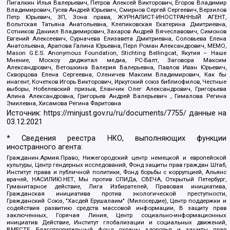
Пигалкин Илья Валерьевич, Петров Алексей Викторович, Егоров Владимир
Владимирович, Гусев Андрей Юрьевич, Смирнов Сергей Сергеевич, Верзилов
Петр Юрьевич, ЗП, Зона права, ЖУРНАЛИСТ-ИНОСТРАННЫЙ АГЕНТ,
Вольтская Татьяна Анатольевна, Клепиковская Екатерина Дмитриевна,
Сотников Даниил Владимирович, Захаров Андрей Вячеславович, Симонов
Евгений Алексеевич, Сурначева Елизавета Дмитриевна, Соловьева Елена
Анатольевна, Арапова Галина Юрьевна, Перл Роман Александрович, МЕМО,
Mason G.E.S. Anonymous Foundation, Stichting Bellingcat, Якутия – Наше
Мнение, Москоу диджитал медиа, РС-Балт, Заговора Максим
Александрович, Ветошкина Валерия Валерьевна, Павлов Иван Юрьевич,
Скворцова Елена Сергеевна, Оленичев Максим Владимирович, Как бы
инагент, Кочетков Игорь Викторович, Иркутский союз библиофилов, Честные
выборы, Нобелевский призыв, Еланчик Олег Александрович, Григорьева
Алина Александровна, Григорьев Андрей Валерьевич , Гималова Регина
Эмилевна, Хисамова Регина Фаритовна
Источник:
https://minjust.gov.ru/ru/documents/7755/
данные на
03.12.2021
* Сведения реестра НКО, выполняющих функции
иностранного агента:
Гражданин.Армия.Право, Нижегородский центр немецкой и европейской
культуры, Центр гендерных исследований, Фонд защиты прав граждан Штаб,
Институт права и публичной политики, Фонд борьбы с коррупцией, Альянс
врачей, НАСИЛИЮ.НЕТ, Мы против СПИДа, СВЕЧА, Открытый Петербург,
Гуманитарное действие, Лига Избирателей, Правовая инициатива,
Гражданская инициатива против экологической преступности,
Гражданский Союз, "Хасдей Ерушалаим" (Милосердие), Центр поддержки и
содействия развитию средств массовой информации, В защиту прав
заключенных, Горячая Линия, Центр социально-информационных
инициатив Действие, Институт глобализации и социальных движений,
ВМЕСТЕ, Благотворительный фонд охраны здоровья и защиты прав