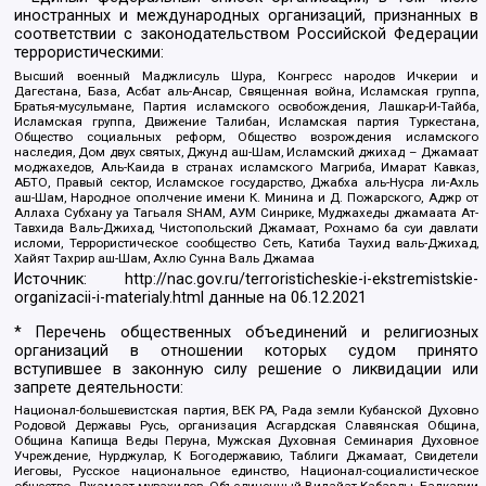
иностранных и международных организаций, признанных в
соответствии с законодательством Российской Федерации
террористическими:
Высший военный Маджлисуль Шура, Конгресс народов Ичкерии и
Дагестана, База, Асбат аль-Ансар, Священная война, Исламская группа,
Братья-мусульмане, Партия исламского освобождения, Лашкар-И-Тайба,
Исламская группа, Движение Талибан, Исламская партия Туркестана,
Общество социальных реформ, Общество возрождения исламского
наследия, Дом двух святых, Джунд аш-Шам, Исламский джихад – Джамаат
моджахедов, Аль-Каида в странах исламского Магриба, Имарат Кавказ,
АБТО, Правый сектор, Исламское государство, Джабха аль-Нусра ли-Ахль
аш-Шам, Народное ополчение имени К. Минина и Д. Пожарского, Аджр от
Аллаха Субхану уа Тагьаля SHAM, АУМ Синрике, Муджахеды джамаата Ат-
Тавхида Валь-Джихад, Чистопольский Джамаат, Рохнамо ба суи давлати
исломи, Террористическое сообщество Сеть, Катиба Таухид валь-Джихад,
Хайят Тахрир аш-Шам, Ахлю Сунна Валь Джамаа
Источник:
http://nac.gov.ru/terroristicheskie-i-ekstremistskie-
organizacii-i-materialy.html
данные на
06.12.2021
* Перечень общественных объединений и религиозных
организаций в отношении которых судом принято
вступившее в законную силу решение о ликвидации или
запрете деятельности:
Национал-большевистская партия, ВЕК РА, Рада земли Кубанской Духовно
Родовой Державы Русь, организация Асгардская Славянская Община,
Община Капища Веды Перуна, Мужская Духовная Семинария Духовное
Учреждение, Нурджулар, К Богодержавию, Таблиги Джамаат, Свидетели
Иеговы, Русское национальное единство, Национал-социалистическое