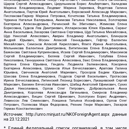
Щаров Сергей Алексадрович, Цирульников Борис Альбертович, Халидова
Марина Владимировна, Людевиг Марина Зариевна, Федотова Галина
Анатольевна, Паутов Юрий Анатольевич, Верховский Александр Маркович,
Пислакова-Паркер Марина Петровна, Кочеткова Татьяна Владимировна,
Чуркина Наталья Валерьевна, Акимова Татьяна Николаевна, Золотарева
Екатерина Александровна, Рачинский Ян Збигневич, Жемкова Елена
Борисовна, Гудков Лев Дмитриевич, Илларионова Юлия Юрьевна, Саранг
Анна Васильевна, Захарова Светлана Сергеевна, Щур Татьяна Михайловна,
Щур Николай Алексеевич, Аверин Владимир Анатольевич, Блинушов
Андрей Юрьевич, Мосин Алексей Геннадьевич, Гефтер Валентин
Михайлович, Симонов Алексей Кириллович, Флиге Ирина Анатольевна,
Мельникова Валентина Дмитриевна, Вититинова Елена Владимировна,
Баженова Светлана Куприяновна, Исаев Сергей Владимирович, Максимов
Сергей Владимирович, Беляев Сергей Иванович, Голубева Елена
Николаевна, Ганнушкина Светлана Алексеевна, Закс Елена Владимировна,
Буртина Елена Юрьевна, Гендель Людмила Залмановна, Кокорина
Екатерина Алексеевна, Шуманов Илья Вячеславович, Арапова Галина
Юрьевна, Свечников Анатолий Мариевич, Прохоров Вадим Юрьевич,
Шахова Елена Владимировна, Подузов Сергей Васильевич, Протасова
Ирина Вячеславовна, Литинский Леонид Борисович, Лукашевский Сергей
Маркович, Бахмин Вячеслав Иванович, Шабад Анатолий Ефимович, Сухих
Дарья Николаевна, Орлов Олег Петрович, Добровольская Анна
Дмитриевна, Королева Александра Евгеньевна, Смирнов Владимир
Александрович, Вицин Сергей Ефимович, Золотухин Борис Андреевич,
Левинсон Лев Семенович, Локшина Татьяна Иосифовна, Орлов Олег
Петрович, Полякова Мара Федоровна, Резник Генри Маркович, Захаров
Герман Константинович
Источник:
http://unro.minjust.ru/NKOForeignAgent.aspx
данные
на
23.12.2021
* Единый федеральный список организаций, в том числе