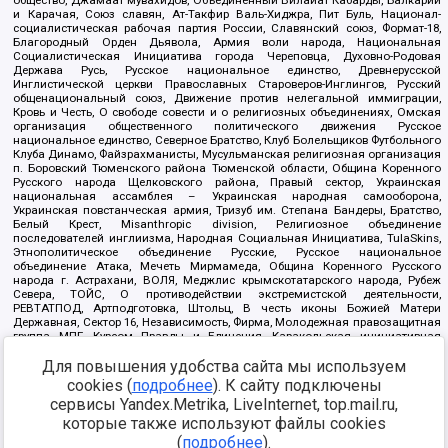
общество, Джамаат мувахидов, Объединенный Вилайат Кабарды, Балкарии
и Карачая, Союз славян, Ат-Такфир Валь-Хиджра, Пит Буль, Национал-
социалистическая рабочая партия России, Славянский союз, Формат-18,
Благородный Орден Дьявола, Армия воли народа, Национальная
Социалистическая Инициатива города Череповца, Духовно-Родовая
Держава Русь, Русское национальное единство, Древнерусской
Инглистической церкви Православных Староверов-Инглингов, Русский
общенациональный союз, Движение против нелегальной иммиграции,
Кровь и Честь, О свободе совести и о религиозных объединениях, Омская
организация общественного политического движения Русское
национальное единство, Северное Братство, Клуб Болельщиков Футбольного
Клуба Динамо, Файзрахманисты, Мусульманская религиозная организация
п. Боровский Тюменского района Тюменской области, Община Коренного
Русского народа Щелковского района, Правый сектор, Украинская
национальная ассамблея – Украинская народная самооборона,
Украинская повстанческая армия, Тризуб им. Степана Бандеры, Братство,
Белый Крест, Misanthropic division, Религиозное объединение
последователей инглиизма, Народная Социальная Инициатива, TulaSkins,
Этнополитическое объединение Русские, Русское национальное
объединение Атака, Мечеть Мирмамеда, Община Коренного Русского
народа г. Астрахани, ВОЛЯ, Меджлис крымскотатарского народа, Рубеж
Севера, ТОЙС, О противодействии экстремистской деятельности,
РЕВТАТПОД, Артподготовка, Штольц, В честь иконы Божией Матери
Державная, Сектор 16, Независимость, Фирма, Молодежная правозащитная
группа МПГ, Курсом Правды и Единения, Каракольская инициативная
группа, Автоград Крю, Союз Славянских Сил Руси, Алля-Аят,
Для повышения удобства сайта мы используем
Благотворительный пансионат Ак Умут, Русская республика Русь,
Арестантское уголовное единство, Башкорт, Нация и свобода, W.H.С., Фалунь
cookies (
подробнее
). К сайту подключены
Дафа, Иртыш Ultras, Русский Патриотический клуб-Новокузнецк/РПК,
сервисы Yandex.Metrika, LiveInternet, top.mail.ru,
Сибирский державный союз, Фонд борьбы с коррупцией, Фонд защиты прав
граждан, Штабы Навального, Совет граждан СССР Прикубанского округа г.
которые также используют файлы cookies
Краснодара
(
подробнее
).