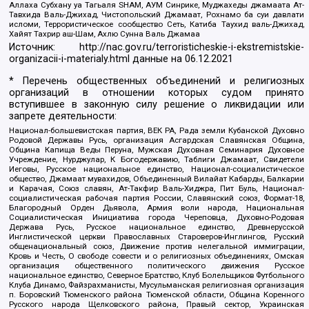
Аллаха Субхану уа Тагьаля SHAM, АУМ Синрике, Муджахеды джамаата Ат-
Тавхида Валь-Джихад, Чистопольский Джамаат, Рохнамо ба суи давлати
исломи, Террористическое сообщество Сеть, Катиба Таухид валь-Джихад,
Хайят Тахрир аш-Шам, Ахлю Сунна Валь Джамаа
Источник:
http://nac.gov.ru/terroristicheskie-i-ekstremistskie-
organizacii-i-materialy.html
данные на
06.12.2021
* Перечень общественных объединений и религиозных
организаций в отношении которых судом принято
вступившее в законную силу решение о ликвидации или
запрете деятельности:
Национал-большевистская партия, ВЕК РА, Рада земли Кубанской Духовно
Родовой Державы Русь, организация Асгардская Славянская Община,
Община Капища Веды Перуна, Мужская Духовная Семинария Духовное
Учреждение, Нурджулар, К Богодержавию, Таблиги Джамаат, Свидетели
Иеговы, Русское национальное единство, Национал-социалистическое
общество, Джамаат мувахидов, Объединенный Вилайат Кабарды, Балкарии
и Карачая, Союз славян, Ат-Такфир Валь-Хиджра, Пит Буль, Национал-
социалистическая рабочая партия России, Славянский союз, Формат-18,
Благородный Орден Дьявола, Армия воли народа, Национальная
Социалистическая Инициатива города Череповца, Духовно-Родовая
Держава Русь, Русское национальное единство, Древнерусской
Инглистической церкви Православных Староверов-Инглингов, Русский
общенациональный союз, Движение против нелегальной иммиграции,
Кровь и Честь, О свободе совести и о религиозных объединениях, Омская
организация общественного политического движения Русское
национальное единство, Северное Братство, Клуб Болельщиков Футбольного
Клуба Динамо, Файзрахманисты, Мусульманская религиозная организация
п. Боровский Тюменского района Тюменской области, Община Коренного
Русского народа Щелковского района, Правый сектор, Украинская