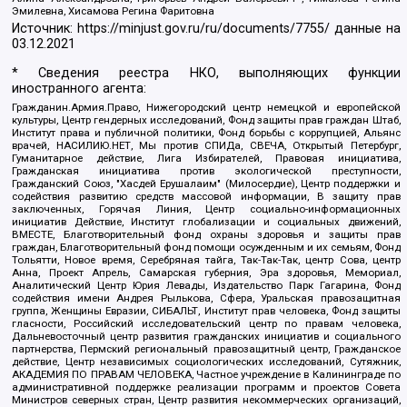
Эмилевна, Хисамова Регина Фаритовна
Источник:
https://minjust.gov.ru/ru/documents/7755/
данные на
03.12.2021
* Сведения реестра НКО, выполняющих функции
иностранного агента:
Гражданин.Армия.Право, Нижегородский центр немецкой и европейской
культуры, Центр гендерных исследований, Фонд защиты прав граждан Штаб,
Институт права и публичной политики, Фонд борьбы с коррупцией, Альянс
врачей, НАСИЛИЮ.НЕТ, Мы против СПИДа, СВЕЧА, Открытый Петербург,
Гуманитарное действие, Лига Избирателей, Правовая инициатива,
Гражданская инициатива против экологической преступности,
Гражданский Союз, "Хасдей Ерушалаим" (Милосердие), Центр поддержки и
содействия развитию средств массовой информации, В защиту прав
заключенных, Горячая Линия, Центр социально-информационных
инициатив Действие, Институт глобализации и социальных движений,
ВМЕСТЕ, Благотворительный фонд охраны здоровья и защиты прав
граждан, Благотворительный фонд помощи осужденным и их семьям, Фонд
Тольятти, Новое время, Серебряная тайга, Так-Так-Так, центр Сова, центр
Анна, Проект Апрель, Самарская губерния, Эра здоровья, Мемориал,
Аналитический Центр Юрия Левады, Издательство Парк Гагарина, Фонд
содействия имени Андрея Рылькова, Сфера, Уральская правозащитная
группа, Женщины Евразии, СИБАЛЬТ, Институт прав человека, Фонд защиты
гласности, Российский исследовательский центр по правам человека,
Дальневосточный центр развития гражданских инициатив и социального
партнерства, Пермский региональный правозащитный центр, Гражданское
действие, Центр независимых социологических исследований, Сутяжник,
АКАДЕМИЯ ПО ПРАВАМ ЧЕЛОВЕКА, Частное учреждение в Калининграде по
административной поддержке реализации программ и проектов Совета
Министров северных стран, Центр развития некоммерческих организаций,