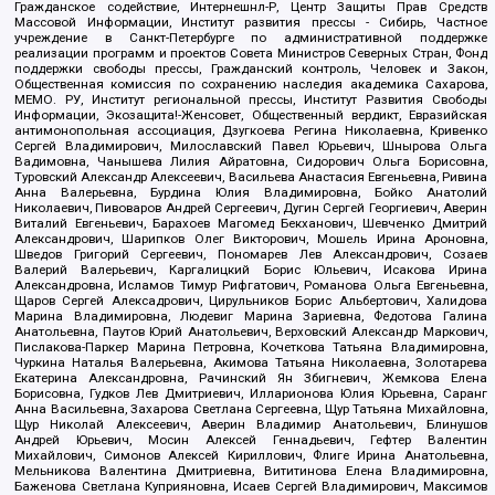
Гражданское содействие, Интернешнл-Р, Центр Защиты Прав Средств
Массовой Информации, Институт развития прессы - Сибирь, Частное
учреждение в Санкт-Петербурге по административной поддержке
реализации программ и проектов Совета Министров Северных Стран, Фонд
поддержки свободы прессы, Гражданский контроль, Человек и Закон,
Общественная комиссия по сохранению наследия академика Сахарова,
МЕМО. РУ, Институт региональной прессы, Институт Развития Свободы
Информации, Экозащита!-Женсовет, Общественный вердикт, Евразийская
антимонопольная ассоциация, Дзугкоева Регина Николаевна, Кривенко
Сергей Владимирович, Милославский Павел Юрьевич, Шнырова Ольга
Вадимовна, Чанышева Лилия Айратовна, Сидорович Ольга Борисовна,
Туровский Александр Алексеевич, Васильева Анастасия Евгеньевна, Ривина
Анна Валерьевна, Бурдина Юлия Владимировна, Бойко Анатолий
Николаевич, Пивоваров Андрей Сергеевич, Дугин Сергей Георгиевич, Аверин
Виталий Евгеньевич, Барахоев Магомед Бекханович, Шевченко Дмитрий
Александрович, Шарипков Олег Викторович, Мошель Ирина Ароновна,
Шведов Григорий Сергеевич, Пономарев Лев Александрович, Созаев
Валерий Валерьевич, Каргалицкий Борис Юльевич, Исакова Ирина
Александровна, Исламов Тимур Рифгатович, Романова Ольга Евгеньевна,
Щаров Сергей Алексадрович, Цирульников Борис Альбертович, Халидова
Марина Владимировна, Людевиг Марина Зариевна, Федотова Галина
Анатольевна, Паутов Юрий Анатольевич, Верховский Александр Маркович,
Пислакова-Паркер Марина Петровна, Кочеткова Татьяна Владимировна,
Чуркина Наталья Валерьевна, Акимова Татьяна Николаевна, Золотарева
Екатерина Александровна, Рачинский Ян Збигневич, Жемкова Елена
Борисовна, Гудков Лев Дмитриевич, Илларионова Юлия Юрьевна, Саранг
Анна Васильевна, Захарова Светлана Сергеевна, Щур Татьяна Михайловна,
Щур Николай Алексеевич, Аверин Владимир Анатольевич, Блинушов
Андрей Юрьевич, Мосин Алексей Геннадьевич, Гефтер Валентин
Михайлович, Симонов Алексей Кириллович, Флиге Ирина Анатольевна,
Мельникова Валентина Дмитриевна, Вититинова Елена Владимировна,
Баженова Светлана Куприяновна, Исаев Сергей Владимирович, Максимов