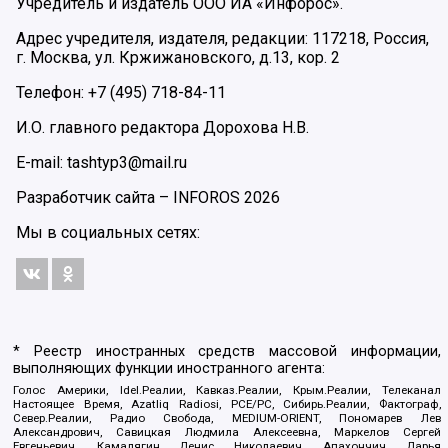
Учредитель и издатель ООО ИА «Инфорос».
Адрес учредителя, издателя, редакции: 117218, Россия,
г. Москва, ул. Кржижановского, д.13, кор. 2
Телефон: +7 (495) 718-84-11
И.О. главного редактора Дорохова Н.В.
E-mail: tashtyp3@mail.ru
Разработчик сайта –
INFOROS
2026
Мы в социальных сетях:
* Реестр иностранных средств массовой информации,
выполняющих функции иностранного агента:
Голос Америки, Idel.Реалии, Кавказ.Реалии, Крым.Реалии, Телеканал
Настоящее Время, Azatliq Radiosi, PCE/PC, Сибирь.Реалии, Фактограф,
Север.Реалии, Радио Свобода, MEDIUM-ORIENT, Пономарев Лев
Александрович, Савицкая Людмила Алексеевна, Маркелов Сергей
Евгеньевич, Камалягин Денис Николаевич, Апахончич Дарья