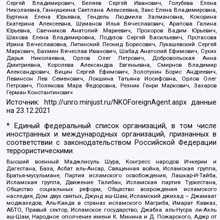
Сергей Владимирович, Беляев Сергей Иванович, Голубева Елена
Николаевна, Ганнушкина Светлана Алексеевна, Закс Елена Владимировна,
Буртина Елена Юрьевна, Гендель Людмила Залмановна, Кокорина
Екатерина Алексеевна, Шуманов Илья Вячеславович, Арапова Галина
Юрьевна, Свечников Анатолий Мариевич, Прохоров Вадим Юрьевич,
Шахова Елена Владимировна, Подузов Сергей Васильевич, Протасова
Ирина Вячеславовна, Литинский Леонид Борисович, Лукашевский Сергей
Маркович, Бахмин Вячеслав Иванович, Шабад Анатолий Ефимович, Сухих
Дарья Николаевна, Орлов Олег Петрович, Добровольская Анна
Дмитриевна, Королева Александра Евгеньевна, Смирнов Владимир
Александрович, Вицин Сергей Ефимович, Золотухин Борис Андреевич,
Левинсон Лев Семенович, Локшина Татьяна Иосифовна, Орлов Олег
Петрович, Полякова Мара Федоровна, Резник Генри Маркович, Захаров
Герман Константинович
Источник:
http://unro.minjust.ru/NKOForeignAgent.aspx
данные
на
23.12.2021
* Единый федеральный список организаций, в том числе
иностранных и международных организаций, признанных в
соответствии с законодательством Российской Федерации
террористическими:
Высший военный Маджлисуль Шура, Конгресс народов Ичкерии и
Дагестана, База, Асбат аль-Ансар, Священная война, Исламская группа,
Братья-мусульмане, Партия исламского освобождения, Лашкар-И-Тайба,
Исламская группа, Движение Талибан, Исламская партия Туркестана,
Общество социальных реформ, Общество возрождения исламского
наследия, Дом двух святых, Джунд аш-Шам, Исламский джихад – Джамаат
моджахедов, Аль-Каида в странах исламского Магриба, Имарат Кавказ,
АБТО, Правый сектор, Исламское государство, Джабха аль-Нусра ли-Ахль
аш-Шам, Народное ополчение имени К. Минина и Д. Пожарского, Аджр от