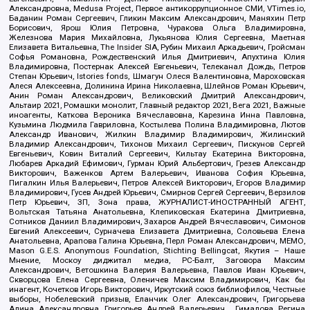
Александровна, Medusa Project, Первое антикоррупционное СМИ, VTimes.io,
Баданин Роман Сергеевич, Гликин Максим Александрович, Маняхин Петр
Борисович, Ярош Юлия Петровна, Чуракова Ольга Владимировна,
Железнова Мария Михайловна, Лукьянова Юлия Сергеевна, Маетная
Елизавета Витальевна, The Insider SIA, Рубин Михаил Аркадьевич, Гройсман
Софья Романовна, Рождественский Илья Дмитриевич, Апухтина Юлия
Владимировна, Постернак Алексей Евгеньевич, Телеканал Дождь, Петров
Степан Юрьевич, Istories fonds, Шмагун Олеся Валентиновна, Мароховская
Алеся Алексеевна, Долинина Ирина Николаевна, Шлейнов Роман Юрьевич,
Анин Роман Александрович, Великовский Дмитрий Александрович,
Альтаир 2021, Ромашки монолит, Главный редактор 2021, Вега 2021, Важные
иноагенты, Каткова Вероника Вячеславовна, Карезина Инна Павловна,
Кузьмина Людмила Гавриловна, Костылева Полина Владимировна, Лютов
Александр Иванович, Жилкин Владимир Владимирович, Жилинский
Владимир Александрович, Тихонов Михаил Сергеевич, Пискунов Сергей
Евгеньевич, Ковин Виталий Сергеевич, Кильтау Екатерина Викторовна,
Любарев Аркадий Ефимович, Гурман Юрий Альбертович, Грезев Александр
Викторович, Важенков Артем Валерьевич, Иванова София Юрьевна,
Пигалкин Илья Валерьевич, Петров Алексей Викторович, Егоров Владимир
Владимирович, Гусев Андрей Юрьевич, Смирнов Сергей Сергеевич, Верзилов
Петр Юрьевич, ЗП, Зона права, ЖУРНАЛИСТ-ИНОСТРАННЫЙ АГЕНТ,
Вольтская Татьяна Анатольевна, Клепиковская Екатерина Дмитриевна,
Сотников Даниил Владимирович, Захаров Андрей Вячеславович, Симонов
Евгений Алексеевич, Сурначева Елизавета Дмитриевна, Соловьева Елена
Анатольевна, Арапова Галина Юрьевна, Перл Роман Александрович, МЕМО,
Mason G.E.S. Anonymous Foundation, Stichting Bellingcat, Якутия – Наше
Мнение, Москоу диджитал медиа, РС-Балт, Заговора Максим
Александрович, Ветошкина Валерия Валерьевна, Павлов Иван Юрьевич,
Скворцова Елена Сергеевна, Оленичев Максим Владимирович, Как бы
инагент, Кочетков Игорь Викторович, Иркутский союз библиофилов, Честные
выборы, Нобелевский призыв, Еланчик Олег Александрович, Григорьева
Алина Александровна, Григорьев Андрей Валерьевич , Гималова Регина