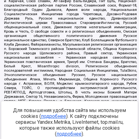
и Карачая, Союз славян, Ат-Такфир Валь-Хиджра, Пит Буль, Национал-
социалистическая рабочая партия России, Славянский союз, Формат-18,
Благородный Орден Дьявола, Армия воли народа, Национальная
Социалистическая Инициатива города Череповца, Духовно-Родовая
Держава Русь, Русское национальное единство, Древнерусской
Инглистической церкви Православных Староверов-Инглингов, Русский
общенациональный союз, Движение против нелегальной иммиграции,
Кровь и Честь, О свободе совести и о религиозных объединениях, Омская
организация общественного политического движения Русское
национальное единство, Северное Братство, Клуб Болельщиков Футбольного
Клуба Динамо, Файзрахманисты, Мусульманская религиозная организация
п. Боровский Тюменского района Тюменской области, Община Коренного
Русского народа Щелковского района, Правый сектор, Украинская
национальная ассамблея – Украинская народная самооборона,
Украинская повстанческая армия, Тризуб им. Степана Бандеры, Братство,
Белый Крест, Misanthropic division, Религиозное объединение
последователей инглиизма, Народная Социальная Инициатива, TulaSkins,
Этнополитическое объединение Русские, Русское национальное
объединение Атака, Мечеть Мирмамеда, Община Коренного Русского
народа г. Астрахани, ВОЛЯ, Меджлис крымскотатарского народа, Рубеж
Севера, ТОЙС, О противодействии экстремистской деятельности,
РЕВТАТПОД, Артподготовка, Штольц, В честь иконы Божией Матери
Державная, Сектор 16, Независимость, Фирма, Молодежная правозащитная
группа МПГ, Курсом Правды и Единения, Каракольская инициативная
группа, Автоград Крю, Союз Славянских Сил Руси, Алля-Аят,
Для повышения удобства сайта мы используем
Благотворительный пансионат Ак Умут, Русская республика Русь,
Арестантское уголовное единство, Башкорт, Нация и свобода, W.H.С., Фалунь
cookies (
подробнее
). К сайту подключены
Дафа, Иртыш Ultras, Русский Патриотический клуб-Новокузнецк/РПК,
сервисы Yandex.Metrika, LiveInternet, top.mail.ru,
Сибирский державный союз, Фонд борьбы с коррупцией, Фонд защиты прав
граждан, Штабы Навального, Совет граждан СССР Прикубанского округа г.
которые также используют файлы cookies
Краснодара
(
подробнее
).
Источник:
https://minjust.gov.ru/ru/documents/7822/
данные на