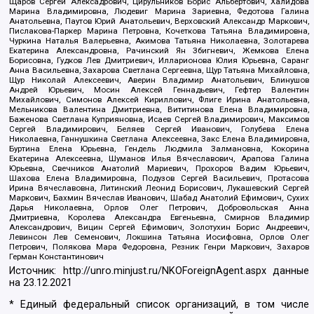
Щаров Сергей Алексадрович, Цирульников Борис Альбертович, Халидова
Марина Владимировна, Людевиг Марина Зариевна, Федотова Галина
Анатольевна, Паутов Юрий Анатольевич, Верховский Александр Маркович,
Пислакова-Паркер Марина Петровна, Кочеткова Татьяна Владимировна,
Чуркина Наталья Валерьевна, Акимова Татьяна Николаевна, Золотарева
Екатерина Александровна, Рачинский Ян Збигневич, Жемкова Елена
Борисовна, Гудков Лев Дмитриевич, Илларионова Юлия Юрьевна, Саранг
Анна Васильевна, Захарова Светлана Сергеевна, Щур Татьяна Михайловна,
Щур Николай Алексеевич, Аверин Владимир Анатольевич, Блинушов
Андрей Юрьевич, Мосин Алексей Геннадьевич, Гефтер Валентин
Михайлович, Симонов Алексей Кириллович, Флиге Ирина Анатольевна,
Мельникова Валентина Дмитриевна, Вититинова Елена Владимировна,
Баженова Светлана Куприяновна, Исаев Сергей Владимирович, Максимов
Сергей Владимирович, Беляев Сергей Иванович, Голубева Елена
Николаевна, Ганнушкина Светлана Алексеевна, Закс Елена Владимировна,
Буртина Елена Юрьевна, Гендель Людмила Залмановна, Кокорина
Екатерина Алексеевна, Шуманов Илья Вячеславович, Арапова Галина
Юрьевна, Свечников Анатолий Мариевич, Прохоров Вадим Юрьевич,
Шахова Елена Владимировна, Подузов Сергей Васильевич, Протасова
Ирина Вячеславовна, Литинский Леонид Борисович, Лукашевский Сергей
Маркович, Бахмин Вячеслав Иванович, Шабад Анатолий Ефимович, Сухих
Дарья Николаевна, Орлов Олег Петрович, Добровольская Анна
Дмитриевна, Королева Александра Евгеньевна, Смирнов Владимир
Александрович, Вицин Сергей Ефимович, Золотухин Борис Андреевич,
Левинсон Лев Семенович, Локшина Татьяна Иосифовна, Орлов Олег
Петрович, Полякова Мара Федоровна, Резник Генри Маркович, Захаров
Герман Константинович
Источник:
http://unro.minjust.ru/NKOForeignAgent.aspx
данные
на
23.12.2021
* Единый федеральный список организаций, в том числе