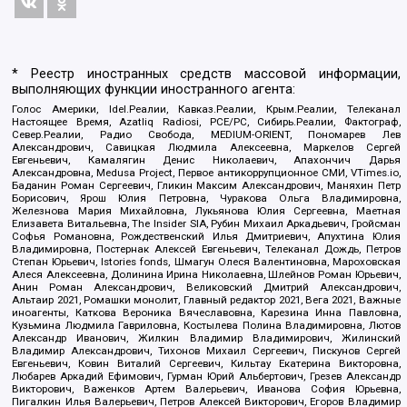
* Реестр иностранных средств массовой информации,
выполняющих функции иностранного агента:
Голос Америки, Idel.Реалии, Кавказ.Реалии, Крым.Реалии, Телеканал
Настоящее Время, Azatliq Radiosi, PCE/PC, Сибирь.Реалии, Фактограф,
Север.Реалии, Радио Свобода, MEDIUM-ORIENT, Пономарев Лев
Александрович, Савицкая Людмила Алексеевна, Маркелов Сергей
Евгеньевич, Камалягин Денис Николаевич, Апахончич Дарья
Александровна, Medusa Project, Первое антикоррупционное СМИ, VTimes.io,
Баданин Роман Сергеевич, Гликин Максим Александрович, Маняхин Петр
Борисович, Ярош Юлия Петровна, Чуракова Ольга Владимировна,
Железнова Мария Михайловна, Лукьянова Юлия Сергеевна, Маетная
Елизавета Витальевна, The Insider SIA, Рубин Михаил Аркадьевич, Гройсман
Софья Романовна, Рождественский Илья Дмитриевич, Апухтина Юлия
Владимировна, Постернак Алексей Евгеньевич, Телеканал Дождь, Петров
Степан Юрьевич, Istories fonds, Шмагун Олеся Валентиновна, Мароховская
Алеся Алексеевна, Долинина Ирина Николаевна, Шлейнов Роман Юрьевич,
Анин Роман Александрович, Великовский Дмитрий Александрович,
Альтаир 2021, Ромашки монолит, Главный редактор 2021, Вега 2021, Важные
иноагенты, Каткова Вероника Вячеславовна, Карезина Инна Павловна,
Кузьмина Людмила Гавриловна, Костылева Полина Владимировна, Лютов
Александр Иванович, Жилкин Владимир Владимирович, Жилинский
Владимир Александрович, Тихонов Михаил Сергеевич, Пискунов Сергей
Евгеньевич, Ковин Виталий Сергеевич, Кильтау Екатерина Викторовна,
Любарев Аркадий Ефимович, Гурман Юрий Альбертович, Грезев Александр
Викторович, Важенков Артем Валерьевич, Иванова София Юрьевна,
Пигалкин Илья Валерьевич, Петров Алексей Викторович, Егоров Владимир