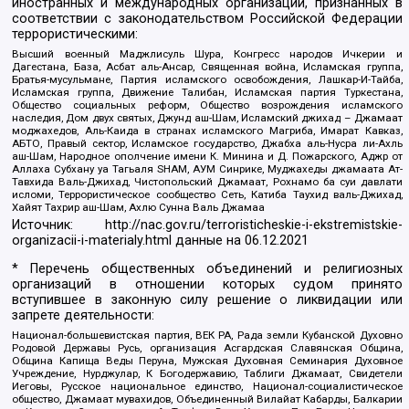
иностранных и международных организаций, признанных в
соответствии с законодательством Российской Федерации
террористическими:
Высший военный Маджлисуль Шура, Конгресс народов Ичкерии и
Дагестана, База, Асбат аль-Ансар, Священная война, Исламская группа,
Братья-мусульмане, Партия исламского освобождения, Лашкар-И-Тайба,
Исламская группа, Движение Талибан, Исламская партия Туркестана,
Общество социальных реформ, Общество возрождения исламского
наследия, Дом двух святых, Джунд аш-Шам, Исламский джихад – Джамаат
моджахедов, Аль-Каида в странах исламского Магриба, Имарат Кавказ,
АБТО, Правый сектор, Исламское государство, Джабха аль-Нусра ли-Ахль
аш-Шам, Народное ополчение имени К. Минина и Д. Пожарского, Аджр от
Аллаха Субхану уа Тагьаля SHAM, АУМ Синрике, Муджахеды джамаата Ат-
Тавхида Валь-Джихад, Чистопольский Джамаат, Рохнамо ба суи давлати
исломи, Террористическое сообщество Сеть, Катиба Таухид валь-Джихад,
Хайят Тахрир аш-Шам, Ахлю Сунна Валь Джамаа
Источник:
http://nac.gov.ru/terroristicheskie-i-ekstremistskie-
organizacii-i-materialy.html
данные на
06.12.2021
* Перечень общественных объединений и религиозных
организаций в отношении которых судом принято
вступившее в законную силу решение о ликвидации или
запрете деятельности:
Национал-большевистская партия, ВЕК РА, Рада земли Кубанской Духовно
Родовой Державы Русь, организация Асгардская Славянская Община,
Община Капища Веды Перуна, Мужская Духовная Семинария Духовное
Учреждение, Нурджулар, К Богодержавию, Таблиги Джамаат, Свидетели
Иеговы, Русское национальное единство, Национал-социалистическое
общество, Джамаат мувахидов, Объединенный Вилайат Кабарды, Балкарии