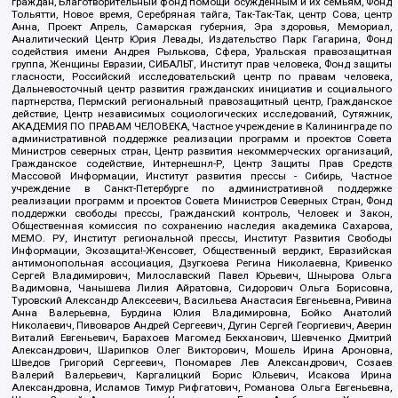
граждан, Благотворительный фонд помощи осужденным и их семьям, Фонд
Тольятти, Новое время, Серебряная тайга, Так-Так-Так, центр Сова, центр
Анна, Проект Апрель, Самарская губерния, Эра здоровья, Мемориал,
Аналитический Центр Юрия Левады, Издательство Парк Гагарина, Фонд
содействия имени Андрея Рылькова, Сфера, Уральская правозащитная
группа, Женщины Евразии, СИБАЛЬТ, Институт прав человека, Фонд защиты
гласности, Российский исследовательский центр по правам человека,
Дальневосточный центр развития гражданских инициатив и социального
партнерства, Пермский региональный правозащитный центр, Гражданское
действие, Центр независимых социологических исследований, Сутяжник,
АКАДЕМИЯ ПО ПРАВАМ ЧЕЛОВЕКА, Частное учреждение в Калининграде по
административной поддержке реализации программ и проектов Совета
Министров северных стран, Центр развития некоммерческих организаций,
Гражданское содействие, Интернешнл-Р, Центр Защиты Прав Средств
Массовой Информации, Институт развития прессы - Сибирь, Частное
учреждение в Санкт-Петербурге по административной поддержке
реализации программ и проектов Совета Министров Северных Стран, Фонд
поддержки свободы прессы, Гражданский контроль, Человек и Закон,
Общественная комиссия по сохранению наследия академика Сахарова,
МЕМО. РУ, Институт региональной прессы, Институт Развития Свободы
Информации, Экозащита!-Женсовет, Общественный вердикт, Евразийская
антимонопольная ассоциация, Дзугкоева Регина Николаевна, Кривенко
Сергей Владимирович, Милославский Павел Юрьевич, Шнырова Ольга
Вадимовна, Чанышева Лилия Айратовна, Сидорович Ольга Борисовна,
Туровский Александр Алексеевич, Васильева Анастасия Евгеньевна, Ривина
Анна Валерьевна, Бурдина Юлия Владимировна, Бойко Анатолий
Николаевич, Пивоваров Андрей Сергеевич, Дугин Сергей Георгиевич, Аверин
Виталий Евгеньевич, Барахоев Магомед Бекханович, Шевченко Дмитрий
Александрович, Шарипков Олег Викторович, Мошель Ирина Ароновна,
Шведов Григорий Сергеевич, Пономарев Лев Александрович, Созаев
Валерий Валерьевич, Каргалицкий Борис Юльевич, Исакова Ирина
Александровна, Исламов Тимур Рифгатович, Романова Ольга Евгеньевна,