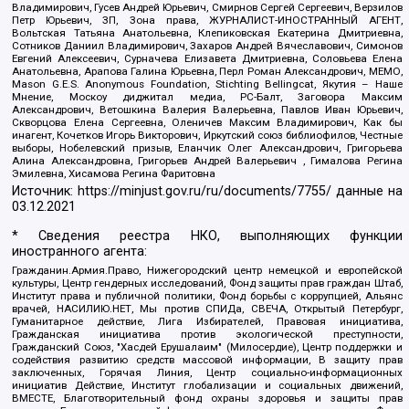
Владимирович, Гусев Андрей Юрьевич, Смирнов Сергей Сергеевич, Верзилов
Петр Юрьевич, ЗП, Зона права, ЖУРНАЛИСТ-ИНОСТРАННЫЙ АГЕНТ,
Вольтская Татьяна Анатольевна, Клепиковская Екатерина Дмитриевна,
Сотников Даниил Владимирович, Захаров Андрей Вячеславович, Симонов
Евгений Алексеевич, Сурначева Елизавета Дмитриевна, Соловьева Елена
Анатольевна, Арапова Галина Юрьевна, Перл Роман Александрович, МЕМО,
Mason G.E.S. Anonymous Foundation, Stichting Bellingcat, Якутия – Наше
Мнение, Москоу диджитал медиа, РС-Балт, Заговора Максим
Александрович, Ветошкина Валерия Валерьевна, Павлов Иван Юрьевич,
Скворцова Елена Сергеевна, Оленичев Максим Владимирович, Как бы
инагент, Кочетков Игорь Викторович, Иркутский союз библиофилов, Честные
выборы, Нобелевский призыв, Еланчик Олег Александрович, Григорьева
Алина Александровна, Григорьев Андрей Валерьевич , Гималова Регина
Эмилевна, Хисамова Регина Фаритовна
Источник:
https://minjust.gov.ru/ru/documents/7755/
данные на
03.12.2021
* Сведения реестра НКО, выполняющих функции
иностранного агента:
Гражданин.Армия.Право, Нижегородский центр немецкой и европейской
культуры, Центр гендерных исследований, Фонд защиты прав граждан Штаб,
Институт права и публичной политики, Фонд борьбы с коррупцией, Альянс
врачей, НАСИЛИЮ.НЕТ, Мы против СПИДа, СВЕЧА, Открытый Петербург,
Гуманитарное действие, Лига Избирателей, Правовая инициатива,
Гражданская инициатива против экологической преступности,
Гражданский Союз, "Хасдей Ерушалаим" (Милосердие), Центр поддержки и
содействия развитию средств массовой информации, В защиту прав
заключенных, Горячая Линия, Центр социально-информационных
инициатив Действие, Институт глобализации и социальных движений,
ВМЕСТЕ, Благотворительный фонд охраны здоровья и защиты прав