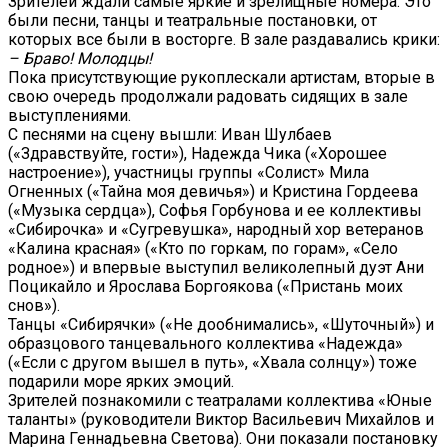
Зрителей ждали самые яркие и зрелищные номера. Это
были песни, танцы и театральные постановки, от
которых все были в восторге. В зале раздавались крики:
– Браво! Молодцы!
Пока присутствующие рукоплескали артистам, вторые в
свою очередь продолжали радовать сидящих в зале
выступлениями.
С песнями на сцену вышли: Иван Шулбаев
(«Здравствуйте, гости»), Надежда Чика («Хорошее
настроение»), участницы группы «Солист» Мила
Огненных («Тайна моя девичья») и Кристина Гордеева
(«Музыка сердца»), Софья Горбунова и ее коллективы
«Сибирочка» и «Сугревушка», народный хор ветеранов
«Калина красная» («Кто по горкам, по горам», «Село
родное») и впервые выступил великолепный дуэт Ани
Поцикайло и Ярослава Боргоякова («Пристань моих
снов»).
Танцы «Сибирячки» («Не дообнимались», «Шуточный») и
образцового танцевального коллектива «Надежда»
(«Если с другом вышел в путь», «Хвала солнцу») тоже
подарили море ярких эмоций.
Зрителей познакомили с театралами коллектива «Юные
таланты» (руководители Виктор Васильевич Михайлов и
Марина Геннадьевна Светова). Они показали постановку