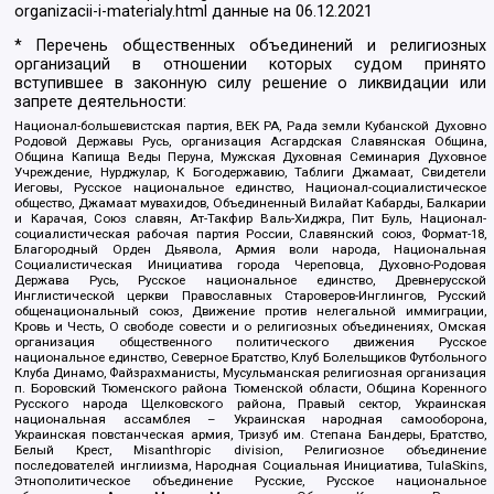
organizacii-i-materialy.html
данные на
06.12.2021
* Перечень общественных объединений и религиозных
организаций в отношении которых судом принято
вступившее в законную силу решение о ликвидации или
запрете деятельности:
Национал-большевистская партия, ВЕК РА, Рада земли Кубанской Духовно
Родовой Державы Русь, организация Асгардская Славянская Община,
Община Капища Веды Перуна, Мужская Духовная Семинария Духовное
Учреждение, Нурджулар, К Богодержавию, Таблиги Джамаат, Свидетели
Иеговы, Русское национальное единство, Национал-социалистическое
общество, Джамаат мувахидов, Объединенный Вилайат Кабарды, Балкарии
и Карачая, Союз славян, Ат-Такфир Валь-Хиджра, Пит Буль, Национал-
социалистическая рабочая партия России, Славянский союз, Формат-18,
Благородный Орден Дьявола, Армия воли народа, Национальная
Социалистическая Инициатива города Череповца, Духовно-Родовая
Держава Русь, Русское национальное единство, Древнерусской
Инглистической церкви Православных Староверов-Инглингов, Русский
общенациональный союз, Движение против нелегальной иммиграции,
Кровь и Честь, О свободе совести и о религиозных объединениях, Омская
организация общественного политического движения Русское
национальное единство, Северное Братство, Клуб Болельщиков Футбольного
Клуба Динамо, Файзрахманисты, Мусульманская религиозная организация
п. Боровский Тюменского района Тюменской области, Община Коренного
Русского народа Щелковского района, Правый сектор, Украинская
национальная ассамблея – Украинская народная самооборона,
Украинская повстанческая армия, Тризуб им. Степана Бандеры, Братство,
Белый Крест, Misanthropic division, Религиозное объединение
последователей инглиизма, Народная Социальная Инициатива, TulaSkins,
Этнополитическое объединение Русские, Русское национальное