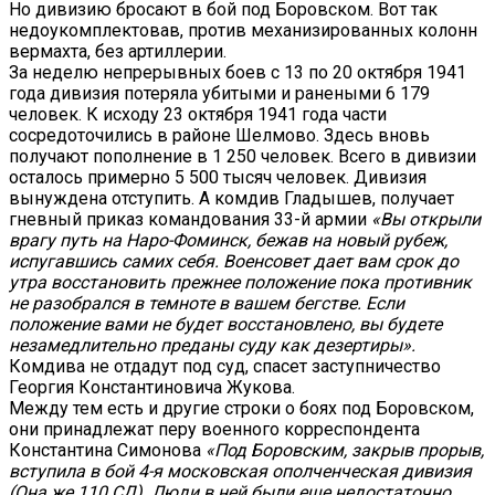
Но дивизию бросают в бой под Боровском. Вот так
недоукомплектовав, против механизированных колонн
вермахта, без артиллерии.
За неделю непрерывных боев с 13 по 20 октября 1941
года дивизия потеряла убитыми и ранеными 6 179
человек. К исходу 23 октября 1941 года части
сосредоточились в районе Шелмово. Здесь вновь
получают пополнение в 1 250 человек. Всего в дивизии
осталось примерно 5 500 тысяч человек. Дивизия
вынуждена отступить. А комдив Гладышев, получает
гневный приказ командования 33-й армии
«Вы открыли
врагу путь на Наро-Фоминск, бежав на новый рубеж,
испугавшись самих себя. Военсовет дает вам срок до
утра восстановить прежнее положение пока противник
не разобрался в темноте в вашем бегстве. Если
положение вами не будет восстановлено, вы будете
незамедлительно преданы суду как дезертиры».
Комдива не отдадут под суд, спасет заступничество
Георгия Константиновича Жукова.
Между тем есть и другие строки о боях под Боровском,
они принадлежат перу военного корреспондента
Константина Симонова
«Под Боровским, закрыв прорыв,
вступила в бой 4-я московская ополченческая дивизия
(Она же 110 СД). Люди в ней были еще недостаточно