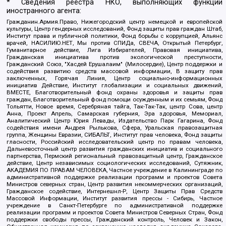
* Сведения реестра НКО, выполняющих функции
иностранного агента:
Гражданин.Армия.Право, Нижегородский центр немецкой и европейской
культуры, Центр гендерных исследований, Фонд защиты прав граждан Штаб,
Институт права и публичной политики, Фонд борьбы с коррупцией, Альянс
врачей, НАСИЛИЮ.НЕТ, Мы против СПИДа, СВЕЧА, Открытый Петербург,
Гуманитарное действие, Лига Избирателей, Правовая инициатива,
Гражданская инициатива против экологической преступности,
Гражданский Союз, "Хасдей Ерушалаим" (Милосердие), Центр поддержки и
содействия развитию средств массовой информации, В защиту прав
заключенных, Горячая Линия, Центр социально-информационных
инициатив Действие, Институт глобализации и социальных движений,
ВМЕСТЕ, Благотворительный фонд охраны здоровья и защиты прав
граждан, Благотворительный фонд помощи осужденным и их семьям, Фонд
Тольятти, Новое время, Серебряная тайга, Так-Так-Так, центр Сова, центр
Анна, Проект Апрель, Самарская губерния, Эра здоровья, Мемориал,
Аналитический Центр Юрия Левады, Издательство Парк Гагарина, Фонд
содействия имени Андрея Рылькова, Сфера, Уральская правозащитная
группа, Женщины Евразии, СИБАЛЬТ, Институт прав человека, Фонд защиты
гласности, Российский исследовательский центр по правам человека,
Дальневосточный центр развития гражданских инициатив и социального
партнерства, Пермский региональный правозащитный центр, Гражданское
действие, Центр независимых социологических исследований, Сутяжник,
АКАДЕМИЯ ПО ПРАВАМ ЧЕЛОВЕКА, Частное учреждение в Калининграде по
административной поддержке реализации программ и проектов Совета
Министров северных стран, Центр развития некоммерческих организаций,
Гражданское содействие, Интернешнл-Р, Центр Защиты Прав Средств
Массовой Информации, Институт развития прессы - Сибирь, Частное
учреждение в Санкт-Петербурге по административной поддержке
реализации программ и проектов Совета Министров Северных Стран, Фонд
поддержки свободы прессы, Гражданский контроль, Человек и Закон,