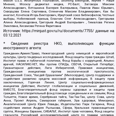
Mason G.E.S. Anonymous Foundation, Stichting Bellingcat, Якутия – Наше
Мнение, Москоу диджитал медиа, РС-Балт, Заговора Максим
Александрович, Ветошкина Валерия Валерьевна, Павлов Иван Юрьевич,
Скворцова Елена Сергеевна, Оленичев Максим Владимирович, Как бы
инагент, Кочетков Игорь Викторович, Иркутский союз библиофилов, Честные
выборы, Нобелевский призыв, Еланчик Олег Александрович, Григорьева
Алина Александровна, Григорьев Андрей Валерьевич , Гималова Регина
Эмилевна, Хисамова Регина Фаритовна
Источник:
https://minjust.gov.ru/ru/documents/7755/
данные на
03.12.2021
* Сведения реестра НКО, выполняющих функции
иностранного агента:
Гражданин.Армия.Право, Нижегородский центр немецкой и европейской
культуры, Центр гендерных исследований, Фонд защиты прав граждан Штаб,
Институт права и публичной политики, Фонд борьбы с коррупцией, Альянс
врачей, НАСИЛИЮ.НЕТ, Мы против СПИДа, СВЕЧА, Открытый Петербург,
Гуманитарное действие, Лига Избирателей, Правовая инициатива,
Гражданская инициатива против экологической преступности,
Гражданский Союз, "Хасдей Ерушалаим" (Милосердие), Центр поддержки и
содействия развитию средств массовой информации, В защиту прав
заключенных, Горячая Линия, Центр социально-информационных
инициатив Действие, Институт глобализации и социальных движений,
ВМЕСТЕ, Благотворительный фонд охраны здоровья и защиты прав
граждан, Благотворительный фонд помощи осужденным и их семьям, Фонд
Тольятти, Новое время, Серебряная тайга, Так-Так-Так, центр Сова, центр
Анна, Проект Апрель, Самарская губерния, Эра здоровья, Мемориал,
Аналитический Центр Юрия Левады, Издательство Парк Гагарина, Фонд
содействия имени Андрея Рылькова, Сфера, Уральская правозащитная
группа, Женщины Евразии, СИБАЛЬТ, Институт прав человека, Фонд защиты
гласности, Российский исследовательский центр по правам человека,