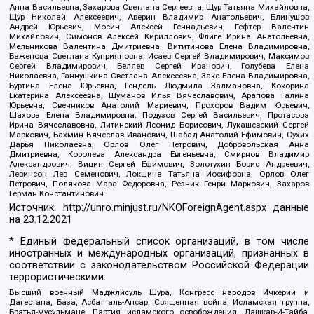
Анна Васильевна, Захарова Светлана Сергеевна, Щур Татьяна Михайловна,
Щур Николай Алексеевич, Аверин Владимир Анатольевич, Блинушов
Андрей Юрьевич, Мосин Алексей Геннадьевич, Гефтер Валентин
Михайлович, Симонов Алексей Кириллович, Флиге Ирина Анатольевна,
Мельникова Валентина Дмитриевна, Вититинова Елена Владимировна,
Баженова Светлана Куприяновна, Исаев Сергей Владимирович, Максимов
Сергей Владимирович, Беляев Сергей Иванович, Голубева Елена
Николаевна, Ганнушкина Светлана Алексеевна, Закс Елена Владимировна,
Буртина Елена Юрьевна, Гендель Людмила Залмановна, Кокорина
Екатерина Алексеевна, Шуманов Илья Вячеславович, Арапова Галина
Юрьевна, Свечников Анатолий Мариевич, Прохоров Вадим Юрьевич,
Шахова Елена Владимировна, Подузов Сергей Васильевич, Протасова
Ирина Вячеславовна, Литинский Леонид Борисович, Лукашевский Сергей
Маркович, Бахмин Вячеслав Иванович, Шабад Анатолий Ефимович, Сухих
Дарья Николаевна, Орлов Олег Петрович, Добровольская Анна
Дмитриевна, Королева Александра Евгеньевна, Смирнов Владимир
Александрович, Вицин Сергей Ефимович, Золотухин Борис Андреевич,
Левинсон Лев Семенович, Локшина Татьяна Иосифовна, Орлов Олег
Петрович, Полякова Мара Федоровна, Резник Генри Маркович, Захаров
Герман Константинович
Источник:
http://unro.minjust.ru/NKOForeignAgent.aspx
данные
на
23.12.2021
* Единый федеральный список организаций, в том числе
иностранных и международных организаций, признанных в
соответствии с законодательством Российской Федерации
террористическими:
Высший военный Маджлисуль Шура, Конгресс народов Ичкерии и
Дагестана, База, Асбат аль-Ансар, Священная война, Исламская группа,
Братья-мусульмане, Партия исламского освобождения, Лашкар-И-Тайба,