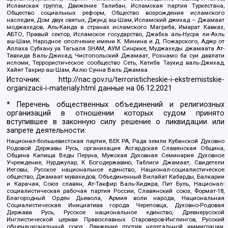
Исламская группа, Движение Талибан, Исламская партия Туркестана,
Общество социальных реформ, Общество возрождения исламского
наследия, Дом двух святых, Джунд аш-Шам, Исламский джихад – Джамаат
моджахедов, Аль-Каида в странах исламского Магриба, Имарат Кавказ,
АБТО, Правый сектор, Исламское государство, Джабха аль-Нусра ли-Ахль
аш-Шам, Народное ополчение имени К. Минина и Д. Пожарского, Аджр от
Аллаха Субхану уа Тагьаля SHAM, АУМ Синрике, Муджахеды джамаата Ат-
Тавхида Валь-Джихад, Чистопольский Джамаат, Рохнамо ба суи давлати
исломи, Террористическое сообщество Сеть, Катиба Таухид валь-Джихад,
Хайят Тахрир аш-Шам, Ахлю Сунна Валь Джамаа
Источник:
http://nac.gov.ru/terroristicheskie-i-ekstremistskie-
organizacii-i-materialy.html
данные на
06.12.2021
* Перечень общественных объединений и религиозных
организаций в отношении которых судом принято
вступившее в законную силу решение о ликвидации или
запрете деятельности:
Национал-большевистская партия, ВЕК РА, Рада земли Кубанской Духовно
Родовой Державы Русь, организация Асгардская Славянская Община,
Община Капища Веды Перуна, Мужская Духовная Семинария Духовное
Учреждение, Нурджулар, К Богодержавию, Таблиги Джамаат, Свидетели
Иеговы, Русское национальное единство, Национал-социалистическое
общество, Джамаат мувахидов, Объединенный Вилайат Кабарды, Балкарии
и Карачая, Союз славян, Ат-Такфир Валь-Хиджра, Пит Буль, Национал-
социалистическая рабочая партия России, Славянский союз, Формат-18,
Благородный Орден Дьявола, Армия воли народа, Национальная
Социалистическая Инициатива города Череповца, Духовно-Родовая
Держава Русь, Русское национальное единство, Древнерусской
Инглистической церкви Православных Староверов-Инглингов, Русский
общенациональный союз, Движение против нелегальной иммиграции,