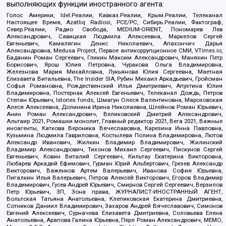
выполняющих функции иностранного агента:
Голос Америки, Idel.Реалии, Кавказ.Реалии, Крым.Реалии, Телеканал
Настоящее Время, Azatliq Radiosi, PCE/PC, Сибирь.Реалии, Фактограф,
Север.Реалии, Радио Свобода, MEDIUM-ORIENT, Пономарев Лев
Александрович, Савицкая Людмила Алексеевна, Маркелов Сергей
Евгеньевич, Камалягин Денис Николаевич, Апахончич Дарья
Александровна, Medusa Project, Первое антикоррупционное СМИ, VTimes.io,
Баданин Роман Сергеевич, Гликин Максим Александрович, Маняхин Петр
Борисович, Ярош Юлия Петровна, Чуракова Ольга Владимировна,
Железнова Мария Михайловна, Лукьянова Юлия Сергеевна, Маетная
Елизавета Витальевна, The Insider SIA, Рубин Михаил Аркадьевич, Гройсман
Софья Романовна, Рождественский Илья Дмитриевич, Апухтина Юлия
Владимировна, Постернак Алексей Евгеньевич, Телеканал Дождь, Петров
Степан Юрьевич, Istories fonds, Шмагун Олеся Валентиновна, Мароховская
Алеся Алексеевна, Долинина Ирина Николаевна, Шлейнов Роман Юрьевич,
Анин Роман Александрович, Великовский Дмитрий Александрович,
Альтаир 2021, Ромашки монолит, Главный редактор 2021, Вега 2021, Важные
иноагенты, Каткова Вероника Вячеславовна, Карезина Инна Павловна,
Кузьмина Людмила Гавриловна, Костылева Полина Владимировна, Лютов
Александр Иванович, Жилкин Владимир Владимирович, Жилинский
Владимир Александрович, Тихонов Михаил Сергеевич, Пискунов Сергей
Евгеньевич, Ковин Виталий Сергеевич, Кильтау Екатерина Викторовна,
Любарев Аркадий Ефимович, Гурман Юрий Альбертович, Грезев Александр
Викторович, Важенков Артем Валерьевич, Иванова София Юрьевна,
Пигалкин Илья Валерьевич, Петров Алексей Викторович, Егоров Владимир
Владимирович, Гусев Андрей Юрьевич, Смирнов Сергей Сергеевич, Верзилов
Петр Юрьевич, ЗП, Зона права, ЖУРНАЛИСТ-ИНОСТРАННЫЙ АГЕНТ,
Вольтская Татьяна Анатольевна, Клепиковская Екатерина Дмитриевна,
Сотников Даниил Владимирович, Захаров Андрей Вячеславович, Симонов
Евгений Алексеевич, Сурначева Елизавета Дмитриевна, Соловьева Елена
Анатольевна, Арапова Галина Юрьевна, Перл Роман Александрович, МЕМО,