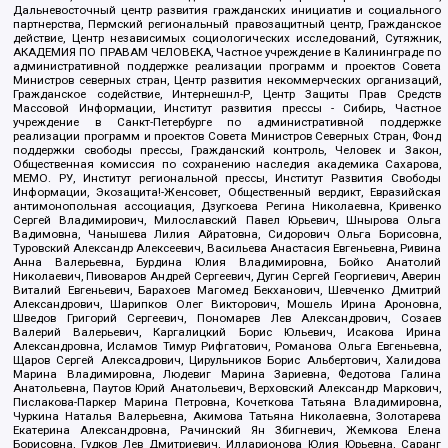
Дальневосточный центр развития гражданских инициатив и социального
партнерства, Пермский региональный правозащитный центр, Гражданское
действие, Центр независимых социологических исследований, Сутяжник,
АКАДЕМИЯ ПО ПРАВАМ ЧЕЛОВЕКА, Частное учреждение в Калининграде по
административной поддержке реализации программ и проектов Совета
Министров северных стран, Центр развития некоммерческих организаций,
Гражданское содействие, Интернешнл-Р, Центр Защиты Прав Средств
Массовой Информации, Институт развития прессы - Сибирь, Частное
учреждение в Санкт-Петербурге по административной поддержке
реализации программ и проектов Совета Министров Северных Стран, Фонд
поддержки свободы прессы, Гражданский контроль, Человек и Закон,
Общественная комиссия по сохранению наследия академика Сахарова,
МЕМО. РУ, Институт региональной прессы, Институт Развития Свободы
Информации, Экозащита!-Женсовет, Общественный вердикт, Евразийская
антимонопольная ассоциация, Дзугкоева Регина Николаевна, Кривенко
Сергей Владимирович, Милославский Павел Юрьевич, Шнырова Ольга
Вадимовна, Чанышева Лилия Айратовна, Сидорович Ольга Борисовна,
Туровский Александр Алексеевич, Васильева Анастасия Евгеньевна, Ривина
Анна Валерьевна, Бурдина Юлия Владимировна, Бойко Анатолий
Николаевич, Пивоваров Андрей Сергеевич, Дугин Сергей Георгиевич, Аверин
Виталий Евгеньевич, Барахоев Магомед Бекханович, Шевченко Дмитрий
Александрович, Шарипков Олег Викторович, Мошель Ирина Ароновна,
Шведов Григорий Сергеевич, Пономарев Лев Александрович, Созаев
Валерий Валерьевич, Каргалицкий Борис Юльевич, Исакова Ирина
Александровна, Исламов Тимур Рифгатович, Романова Ольга Евгеньевна,
Щаров Сергей Алексадрович, Цирульников Борис Альбертович, Халидова
Марина Владимировна, Людевиг Марина Зариевна, Федотова Галина
Анатольевна, Паутов Юрий Анатольевич, Верховский Александр Маркович,
Пислакова-Паркер Марина Петровна, Кочеткова Татьяна Владимировна,
Чуркина Наталья Валерьевна, Акимова Татьяна Николаевна, Золотарева
Екатерина Александровна, Рачинский Ян Збигневич, Жемкова Елена
Борисовна, Гудков Лев Дмитриевич, Илларионова Юлия Юрьевна, Саранг