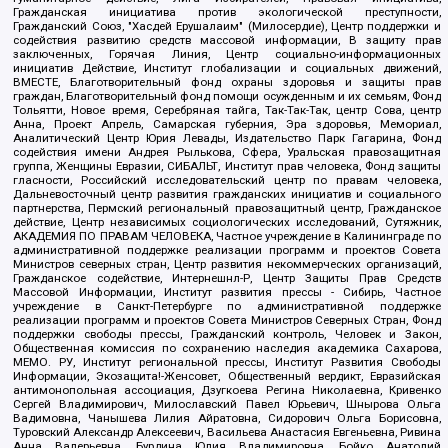
Гражданская инициатива против экологической преступности,
Гражданский Союз, "Хасдей Ерушалаим" (Милосердие), Центр поддержки и
содействия развитию средств массовой информации, В защиту прав
заключенных, Горячая Линия, Центр социально-информационных
инициатив Действие, Институт глобализации и социальных движений,
ВМЕСТЕ, Благотворительный фонд охраны здоровья и защиты прав
граждан, Благотворительный фонд помощи осужденным и их семьям, Фонд
Тольятти, Новое время, Серебряная тайга, Так-Так-Так, центр Сова, центр
Анна, Проект Апрель, Самарская губерния, Эра здоровья, Мемориал,
Аналитический Центр Юрия Левады, Издательство Парк Гагарина, Фонд
содействия имени Андрея Рылькова, Сфера, Уральская правозащитная
группа, Женщины Евразии, СИБАЛЬТ, Институт прав человека, Фонд защиты
гласности, Российский исследовательский центр по правам человека,
Дальневосточный центр развития гражданских инициатив и социального
партнерства, Пермский региональный правозащитный центр, Гражданское
действие, Центр независимых социологических исследований, Сутяжник,
АКАДЕМИЯ ПО ПРАВАМ ЧЕЛОВЕКА, Частное учреждение в Калининграде по
административной поддержке реализации программ и проектов Совета
Министров северных стран, Центр развития некоммерческих организаций,
Гражданское содействие, Интернешнл-Р, Центр Защиты Прав Средств
Массовой Информации, Институт развития прессы - Сибирь, Частное
учреждение в Санкт-Петербурге по административной поддержке
реализации программ и проектов Совета Министров Северных Стран, Фонд
поддержки свободы прессы, Гражданский контроль, Человек и Закон,
Общественная комиссия по сохранению наследия академика Сахарова,
МЕМО. РУ, Институт региональной прессы, Институт Развития Свободы
Информации, Экозащита!-Женсовет, Общественный вердикт, Евразийская
антимонопольная ассоциация, Дзугкоева Регина Николаевна, Кривенко
Сергей Владимирович, Милославский Павел Юрьевич, Шнырова Ольга
Вадимовна, Чанышева Лилия Айратовна, Сидорович Ольга Борисовна,
Туровский Александр Алексеевич, Васильева Анастасия Евгеньевна, Ривина
Анна Валерьевна, Бурдина Юлия Владимировна, Бойко Анатолий