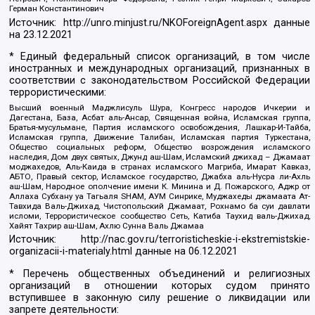
Герман Константинович
Источник:
http://unro.minjust.ru/NKOForeignAgent.aspx
данные
на
23.12.2021
* Единый федеральный список организаций, в том числе
иностранных и международных организаций, признанных в
соответствии с законодательством Российской Федерации
террористическими:
Высший военный Маджлисуль Шура, Конгресс народов Ичкерии и
Дагестана, База, Асбат аль-Ансар, Священная война, Исламская группа,
Братья-мусульмане, Партия исламского освобождения, Лашкар-И-Тайба,
Исламская группа, Движение Талибан, Исламская партия Туркестана,
Общество социальных реформ, Общество возрождения исламского
наследия, Дом двух святых, Джунд аш-Шам, Исламский джихад – Джамаат
моджахедов, Аль-Каида в странах исламского Магриба, Имарат Кавказ,
АБТО, Правый сектор, Исламское государство, Джабха аль-Нусра ли-Ахль
аш-Шам, Народное ополчение имени К. Минина и Д. Пожарского, Аджр от
Аллаха Субхану уа Тагьаля SHAM, АУМ Синрике, Муджахеды джамаата Ат-
Тавхида Валь-Джихад, Чистопольский Джамаат, Рохнамо ба суи давлати
исломи, Террористическое сообщество Сеть, Катиба Таухид валь-Джихад,
Хайят Тахрир аш-Шам, Ахлю Сунна Валь Джамаа
Источник:
http://nac.gov.ru/terroristicheskie-i-ekstremistskie-
organizacii-i-materialy.html
данные на
06.12.2021
* Перечень общественных объединений и религиозных
организаций в отношении которых судом принято
вступившее в законную силу решение о ликвидации или
запрете деятельности: