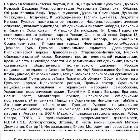
Национал-большевистская партия, ВЕК РА, Рада земли Кубанской Духовно
Родовой Державы Русь, организация Асгардская Славянская Община,
Община Капища Веды Перуна, Мужская Духовная Семинария Духовное
Учреждение, Нурджулар, К Богодержавию, Таблиги Джамаат, Свидетели
Иеговы, Русское национальное единство, Национал-социалистическое
общество, Джамаат мувахидов, Объединенный Вилайат Кабарды, Балкарии
и Карачая, Союз славян, Ат-Такфир Валь-Хиджра, Пит Буль, Национал-
социалистическая рабочая партия России, Славянский союз, Формат-18,
Благородный Орден Дьявола, Армия воли народа, Национальная
Социалистическая Инициатива города Череповца, Духовно-Родовая
Держава Русь, Русское национальное единство, Древнерусской
Инглистической церкви Православных Староверов-Инглингов, Русский
общенациональный союз, Движение против нелегальной иммиграции,
Кровь и Честь, О свободе совести и о религиозных объединениях, Омская
организация общественного политического движения Русское
национальное единство, Северное Братство, Клуб Болельщиков Футбольного
Клуба Динамо, Файзрахманисты, Мусульманская религиозная организация
п. Боровский Тюменского района Тюменской области, Община Коренного
Русского народа Щелковского района, Правый сектор, Украинская
национальная ассамблея – Украинская народная самооборона,
Украинская повстанческая армия, Тризуб им. Степана Бандеры, Братство,
Белый Крест, Misanthropic division, Религиозное объединение
последователей инглиизма, Народная Социальная Инициатива, TulaSkins,
Этнополитическое объединение Русские, Русское национальное
объединение Атака, Мечеть Мирмамеда, Община Коренного Русского
народа г. Астрахани, ВОЛЯ, Меджлис крымскотатарского народа, Рубеж
Севера, ТОЙС, О противодействии экстремистской деятельности,
РЕВТАТПОД, Артподготовка, Штольц, В честь иконы Божией Матери
Державная, Сектор 16, Независимость, Фирма, Молодежная правозащитная
группа МПГ, Курсом Правды и Единения, Каракольская инициативная
группа, Автоград Крю, Союз Славянских Сил Руси, Алля-Аят,
Благотворительный пансионат Ак Умут, Русская республика Русь,