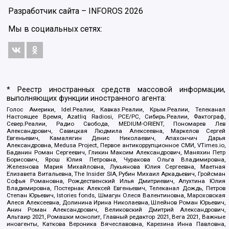
Разработчик сайта –
INFOROS
2026
Мы в социальных сетях:
* Реестр иностранных средств массовой информации,
выполняющих функции иностранного агента:
Голос Америки, Idel.Реалии, Кавказ.Реалии, Крым.Реалии, Телеканал
Настоящее Время, Azatliq Radiosi, PCE/PC, Сибирь.Реалии, Фактограф,
Север.Реалии, Радио Свобода, MEDIUM-ORIENT, Пономарев Лев
Александрович, Савицкая Людмила Алексеевна, Маркелов Сергей
Евгеньевич, Камалягин Денис Николаевич, Апахончич Дарья
Александровна, Medusa Project, Первое антикоррупционное СМИ, VTimes.io,
Баданин Роман Сергеевич, Гликин Максим Александрович, Маняхин Петр
Борисович, Ярош Юлия Петровна, Чуракова Ольга Владимировна,
Железнова Мария Михайловна, Лукьянова Юлия Сергеевна, Маетная
Елизавета Витальевна, The Insider SIA, Рубин Михаил Аркадьевич, Гройсман
Софья Романовна, Рождественский Илья Дмитриевич, Апухтина Юлия
Владимировна, Постернак Алексей Евгеньевич, Телеканал Дождь, Петров
Степан Юрьевич, Istories fonds, Шмагун Олеся Валентиновна, Мароховская
Алеся Алексеевна, Долинина Ирина Николаевна, Шлейнов Роман Юрьевич,
Анин Роман Александрович, Великовский Дмитрий Александрович,
Альтаир 2021, Ромашки монолит, Главный редактор 2021, Вега 2021, Важные
иноагенты, Каткова Вероника Вячеславовна, Карезина Инна Павловна,