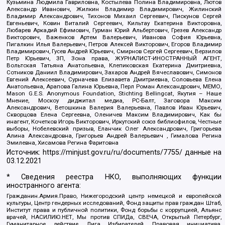
Кузьмина Людмила Гавриловна, Костылева Полина Владимировна, Лютов
Александр Иванович, Жилкин Владимир Владимирович, Жилинский
Владимир Александрович, Тихонов Михаил Сергеевич, Пискунов Сергей
Евгеньевич, Ковин Виталий Сергеевич, Кильтау Екатерина Викторовна,
Любарев Аркадий Ефимович, Гурман Юрий Альбертович, Грезев Александр
Викторович, Важенков Артем Валерьевич, Иванова София Юрьевна,
Пигалкин Илья Валерьевич, Петров Алексей Викторович, Егоров Владимир
Владимирович, Гусев Андрей Юрьевич, Смирнов Сергей Сергеевич, Верзилов
Петр Юрьевич, ЗП, Зона права, ЖУРНАЛИСТ-ИНОСТРАННЫЙ АГЕНТ,
Вольтская Татьяна Анатольевна, Клепиковская Екатерина Дмитриевна,
Сотников Даниил Владимирович, Захаров Андрей Вячеславович, Симонов
Евгений Алексеевич, Сурначева Елизавета Дмитриевна, Соловьева Елена
Анатольевна, Арапова Галина Юрьевна, Перл Роман Александрович, МЕМО,
Mason G.E.S. Anonymous Foundation, Stichting Bellingcat, Якутия – Наше
Мнение, Москоу диджитал медиа, РС-Балт, Заговора Максим
Александрович, Ветошкина Валерия Валерьевна, Павлов Иван Юрьевич,
Скворцова Елена Сергеевна, Оленичев Максим Владимирович, Как бы
инагент, Кочетков Игорь Викторович, Иркутский союз библиофилов, Честные
выборы, Нобелевский призыв, Еланчик Олег Александрович, Григорьева
Алина Александровна, Григорьев Андрей Валерьевич , Гималова Регина
Эмилевна, Хисамова Регина Фаритовна
Источник:
https://minjust.gov.ru/ru/documents/7755/
данные на
03.12.2021
* Сведения реестра НКО, выполняющих функции
иностранного агента:
Гражданин.Армия.Право, Нижегородский центр немецкой и европейской
культуры, Центр гендерных исследований, Фонд защиты прав граждан Штаб,
Институт права и публичной политики, Фонд борьбы с коррупцией, Альянс
врачей, НАСИЛИЮ.НЕТ, Мы против СПИДа, СВЕЧА, Открытый Петербург,
Гуманитарное действие, Лига Избирателей, Правовая инициатива,