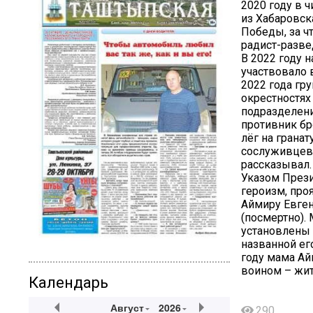
2020 году в 
из Хабаровск
Победы, за ч
радист-разве
В 2022 году 
участвовало 
2022 года гр
окрестностях
подразделени
противник бр
лёг на грана
сослуживцев 
рассказывал.
Указом Прези
героизм, про
Аймиру Евге
(посмертно).
установлены 
названной ег
году мама Ай
воином – жит
Календарь
Август
2026
290