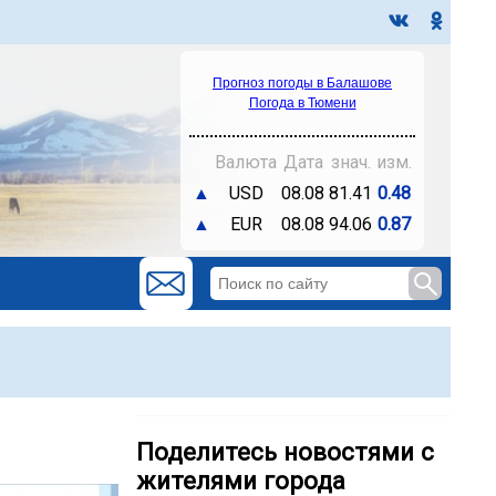
Прогноз погоды в Балашове
Погода в Тюмени
Валюта
Дата
знач.
изм.
▲
USD
08.08
81.41
0.48
▲
EUR
08.08
94.06
0.87
Поделитесь новостями с
жителями города