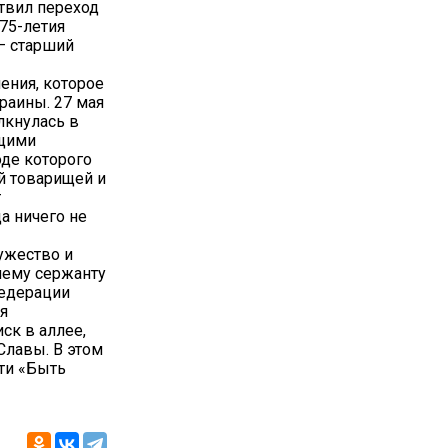
ствил переход
75-летия
– старший
ения, которое
раины. 27 мая
лкнулась в
ящими
оде которого
й товарищей и
т
а ничего не
ужество и
шему сержанту
Федерации
я
ск в аллее,
Славы. В этом
яти «Быть