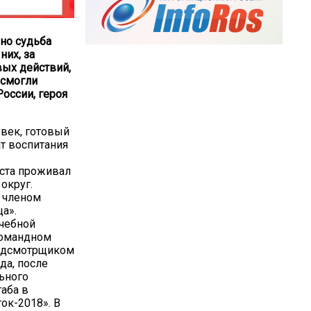
 но судьба
них, за
вых действий,
 смогли
оссии, героя
век, готовый
ат воспитания
аста проживал
округ.
л членом
а».
учебной
командном
надсмотрщиком
да, после
ьного
аба в
ок-2018». В