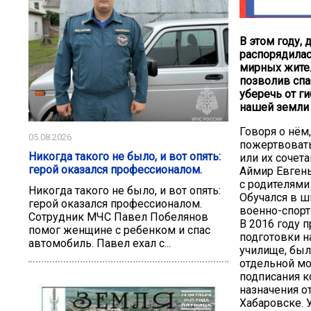
В этом году, 
распорядилась
мирных жител
позволив спа
уберечь от г
нашей земли
Говоря о нём
05.08.2026
пожертвовать
Никогда такого не было, и вот опять:
или их сочета
герой оказался профессионалом.
Аймир Евгень
с родителями
Никогда такого не было, и вот опять:
Обучался в ш
герой оказался профессионалом.
военно-спорт
Сотрудник МЧС Павел Побелянов
В 2016 году 
помог женщине с ребенком и спас
подготовки 
автомобиль. Павел ехал с...
училище, бы
отдельной мо
подписания к
назначения о
Хабаровске. 