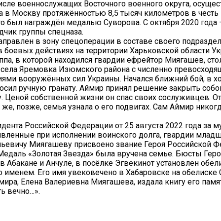
числе военнослужащих Восточного военного округа, осуще
а в Москву протяжённостью 8,5 тысяч километров в честь 
то был награждён медалью Суворова. С октября 2020 года 
дчик группы спецназа.
направлен в зону спецоперации в составе своего подраздел
в боевых действиях на территории Харьковской области Ук
уппа, в которой находился гвардии ефрейтор Миягашев, сто
 села Яремовка Изюмского района с численно превосход
ями вооружённых сил Украины. Начался ближний бой, в х
осил ручную гранату. Аймир принял решение закрыть собо
ту. Ценой собственной жизни он спас своих сослуживцев. О
же, позже, семья узнала о его подвигах. Сам Аймир никогд
дента Российской Федерации от 25 августа 2022 года за м
явленные при исполнении воинского долга, гвардии млад
ньевичу Миягашеву присвоено звание Героя Российской 
 Медаль «Золотая Звезда» была вручена семье. Бюсты Геро
в Абакане и Анчуле, в посёлке Эгвекинот установлен обели
о именем. Его имя увековечено в Хабаровске на обелиске 
мира, Елена Валериевна Миягашева, издала книгу его пам
ь вечно…».