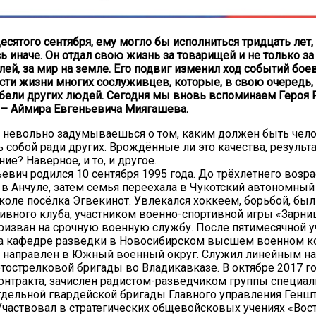
десятого сентября, ему могло бы исполниться тридцать лет,
 иначе. Он отдал свою жизнь за товарищей и не только за 
ей, за мир на земле. Его подвиг изменил ход событий бое
сти жизни многих сослуживцев, которые, в свою очередь,
ибели других людей. Сегодня мы вновь вспоминаем Героя Р
 – Аймира Евгеньевича Миягашева.
, невольно задумываешься о том, каким должен быть чело
 собой ради других. Врождённые ли это качества, результ
ние? Наверное, и то, и другое.
евич родился 10 сентября 1995 года. До трёхлетнего возр
 в Анчуле, затем семья переехала в Чукотский автономный 
коле посёлка Эгвекинот. Увлекался хоккеем, борьбой, бы
ивного клуба, участником военно-спортивной игры «Зарниц
призван на срочную военную службу. После пятимесячной 
на кафедре разведки в Новосибирском высшем военном 
л направлен в Южный военный округ. Служил линейным 
тострелковой бригады во Владикавказе. В октябре 2017 го
онтракта, зачислен радистом-разведчиком группы специал
тдельной гвардейской бригады Главного управления Геншт
Участвовал в стратегических общевойсковых учениях «Вост