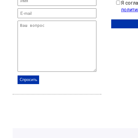
Я согл
полити