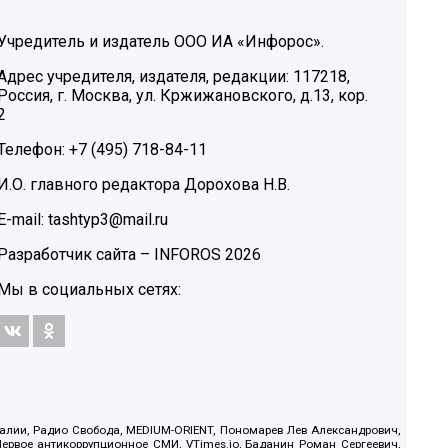
Учредитель и издатель ООО ИА «Инфорос».
Адрес учредителя, издателя, редакции: 117218,
Россия, г. Москва, ул. Кржижановского, д.13, кор.
2
Телефон: +7 (495) 718-84-11
И.О. главного редактора Дорохова Н.В.
E-mail: tashtyp3@mail.ru
Разработчик сайта –
INFOROS
2026
Мы в социальных сетях:
.Реалии, Радио Свобода, MEDIUM-ORIENT, Пономарев Лев Александрович,
ервое антикоррупционное СМИ, VTimes.io, Баданин Роман Сергеевич,