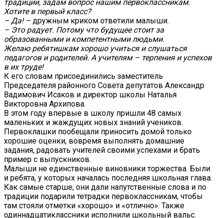
традиции, задам вопрос нашим первоклассникам.
Хотите в первый класс?
– Да! –
дружным криком ответили малыши.
– Это радует. Потому что будущее стоит за
образованными и компетентными людьми.
Желаю ребятишкам хорошо учиться и слушаться
педагогов и родителей. А учителям – терпения и успехов
в их труде!
К его словам присоединились заместитель
Председателя районного Совета депутатов Александр
Вадимович Исаков и директор школы Наталья
Викторовна Архипова.
В этом году впервые в школу пришли 48 самых
маленьких и жаждущих новых знаний учеников.
Первоклашки пообещали приносить домой только
хорошие оценки, вовремя выполнять домашние
задания, радовать учителей своими успехами и брать
пример с выпускников.
Малыши не единственные виновники торжества. Были
и ребята, у которых началась последняя школьная глава.
Как самые старше, они дали напутственные слова и по
традиции подарили тетрадки первоклассникам, чтобы
там стояли отметки «хорошо» и «отлично». Также
одиннадцатиклассники исполнили школьный вальс.