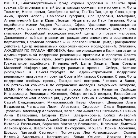
ВМЕСТЕ, Благотворительный фонд охраны здоровья и защиты прав
граждан, Благотворительный фонд помощи осужденным и их семьям, Фонд
Тольятти, Новое время, Серебряная тайга, Так-Так-Так, центр Сова, центр
Анна, Проект Апрель, Самарская губерния, Эра здоровья, Мемориал,
Аналитический Центр Юрия Левады, Издательство Парк Гагарина, Фонд
содействия имени Андрея Рылькова, Сфера, Уральская правозащитная
группа, Женщины Евразии, СИБАЛЬТ, Институт прав человека, Фонд защиты
гласности, Российский исследовательский центр по правам человека,
Дальневосточный центр развития гражданских инициатив и социального
партнерства, Пермский региональный правозащитный центр, Гражданское
действие, Центр независимых социологических исследований, Сутяжник,
АКАДЕМИЯ ПО ПРАВАМ ЧЕЛОВЕКА, Частное учреждение в Калининграде по
административной поддержке реализации программ и проектов Совета
Министров северных стран, Центр развития некоммерческих организаций,
Гражданское содействие, Интернешнл-Р, Центр Защиты Прав Средств
Массовой Информации, Институт развития прессы - Сибирь, Частное
учреждение в Санкт-Петербурге по административной поддержке
реализации программ и проектов Совета Министров Северных Стран, Фонд
поддержки свободы прессы, Гражданский контроль, Человек и Закон,
Общественная комиссия по сохранению наследия академика Сахарова,
МЕМО. РУ, Институт региональной прессы, Институт Развития Свободы
Информации, Экозащита!-Женсовет, Общественный вердикт, Евразийская
антимонопольная ассоциация, Дзугкоева Регина Николаевна, Кривенко
Сергей Владимирович, Милославский Павел Юрьевич, Шнырова Ольга
Вадимовна, Чанышева Лилия Айратовна, Сидорович Ольга Борисовна,
Туровский Александр Алексеевич, Васильева Анастасия Евгеньевна, Ривина
Анна Валерьевна, Бурдина Юлия Владимировна, Бойко Анатолий
Николаевич, Пивоваров Андрей Сергеевич, Дугин Сергей Георгиевич, Аверин
Виталий Евгеньевич, Барахоев Магомед Бекханович, Шевченко Дмитрий
Александрович, Шарипков Олег Викторович, Мошель Ирина Ароновна,
Шведов Григорий Сергеевич, Пономарев Лев Александрович, Созаев
Валерий Валерьевич, Каргалицкий Борис Юльевич, Исакова Ирина