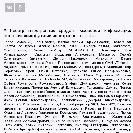
* Реестр иностранных средств массовой информации,
выполняющих функции иностранного агента:
Голос Америки, Idel.Реалии, Кавказ.Реалии, Крым.Реалии, Телеканал
Настоящее Время, Azatliq Radiosi, PCE/PC, Сибирь.Реалии, Фактограф,
Север.Реалии, Радио Свобода, MEDIUM-ORIENT, Пономарев Лев
Александрович, Савицкая Людмила Алексеевна, Маркелов Сергей
Евгеньевич, Камалягин Денис Николаевич, Апахончич Дарья
Александровна, Medusa Project, Первое антикоррупционное СМИ, VTimes.io,
Баданин Роман Сергеевич, Гликин Максим Александрович, Маняхин Петр
Борисович, Ярош Юлия Петровна, Чуракова Ольга Владимировна,
Железнова Мария Михайловна, Лукьянова Юлия Сергеевна, Маетная
Елизавета Витальевна, The Insider SIA, Рубин Михаил Аркадьевич, Гройсман
Софья Романовна, Рождественский Илья Дмитриевич, Апухтина Юлия
Владимировна, Постернак Алексей Евгеньевич, Телеканал Дождь, Петров
Степан Юрьевич, Istories fonds, Шмагун Олеся Валентиновна, Мароховская
Алеся Алексеевна, Долинина Ирина Николаевна, Шлейнов Роман Юрьевич,
Анин Роман Александрович, Великовский Дмитрий Александрович,
Альтаир 2021, Ромашки монолит, Главный редактор 2021, Вега 2021, Важные
иноагенты, Каткова Вероника Вячеславовна, Карезина Инна Павловна,
Кузьмина Людмила Гавриловна, Костылева Полина Владимировна, Лютов
Александр Иванович, Жилкин Владимир Владимирович, Жилинский
Владимир Александрович, Тихонов Михаил Сергеевич, Пискунов Сергей
Евгеньевич, Ковин Виталий Сергеевич, Кильтау Екатерина Викторовна,
Любарев Аркадий Ефимович, Гурман Юрий Альбертович, Грезев Александр