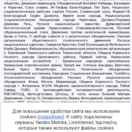
общество, Джамаат мувахидов, Объединенный Вилайат Кабарды, Балкарии
и Карачая, Союз славян, Ат-Такфир Валь-Хиджра, Пит Буль, Национал-
социалистическая рабочая партия России, Славянский союз, Формат-18,
Благородный Орден Дьявола, Армия воли народа, Национальная
Социалистическая Инициатива города Череповца, Духовно-Родовая
Держава Русь, Русское национальное единство, Древнерусской
Инглистической церкви Православных Староверов-Инглингов, Русский
общенациональный союз, Движение против нелегальной иммиграции,
Кровь и Честь, О свободе совести и о религиозных объединениях, Омская
организация общественного политического движения Русское
национальное единство, Северное Братство, Клуб Болельщиков Футбольного
Клуба Динамо, Файзрахманисты, Мусульманская религиозная организация
п. Боровский Тюменского района Тюменской области, Община Коренного
Русского народа Щелковского района, Правый сектор, Украинская
национальная ассамблея – Украинская народная самооборона,
Украинская повстанческая армия, Тризуб им. Степана Бандеры, Братство,
Белый Крест, Misanthropic division, Религиозное объединение
последователей инглиизма, Народная Социальная Инициатива, TulaSkins,
Этнополитическое объединение Русские, Русское национальное
объединение Атака, Мечеть Мирмамеда, Община Коренного Русского
народа г. Астрахани, ВОЛЯ, Меджлис крымскотатарского народа, Рубеж
Севера, ТОЙС, О противодействии экстремистской деятельности,
РЕВТАТПОД, Артподготовка, Штольц, В честь иконы Божией Матери
Державная, Сектор 16, Независимость, Фирма, Молодежная правозащитная
группа МПГ, Курсом Правды и Единения, Каракольская инициативная
группа, Автоград Крю, Союз Славянских Сил Руси, Алля-Аят,
Благотворительный пансионат Ак Умут, Русская республика Русь,
Для повышения удобства сайта мы используем
Арестантское уголовное единство, Башкорт, Нация и свобода, W.H.С., Фалунь
cookies (
подробнее
). К сайту подключены
Дафа, Иртыш Ultras, Русский Патриотический клуб-Новокузнецк/РПК,
сервисы Yandex.Metrika, LiveInternet, top.mail.ru,
Сибирский державный союз, Фонд борьбы с коррупцией, Фонд защиты прав
граждан, Штабы Навального, Совет граждан СССР Прикубанского округа г.
которые также используют файлы cookies
Краснодара