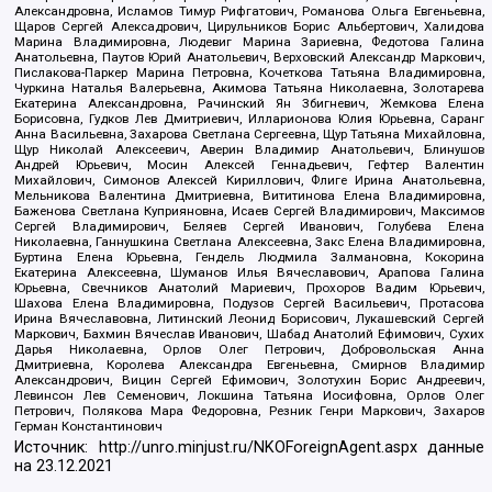
Александровна, Исламов Тимур Рифгатович, Романова Ольга Евгеньевна,
Щаров Сергей Алексадрович, Цирульников Борис Альбертович, Халидова
Марина Владимировна, Людевиг Марина Зариевна, Федотова Галина
Анатольевна, Паутов Юрий Анатольевич, Верховский Александр Маркович,
Пислакова-Паркер Марина Петровна, Кочеткова Татьяна Владимировна,
Чуркина Наталья Валерьевна, Акимова Татьяна Николаевна, Золотарева
Екатерина Александровна, Рачинский Ян Збигневич, Жемкова Елена
Борисовна, Гудков Лев Дмитриевич, Илларионова Юлия Юрьевна, Саранг
Анна Васильевна, Захарова Светлана Сергеевна, Щур Татьяна Михайловна,
Щур Николай Алексеевич, Аверин Владимир Анатольевич, Блинушов
Андрей Юрьевич, Мосин Алексей Геннадьевич, Гефтер Валентин
Михайлович, Симонов Алексей Кириллович, Флиге Ирина Анатольевна,
Мельникова Валентина Дмитриевна, Вититинова Елена Владимировна,
Баженова Светлана Куприяновна, Исаев Сергей Владимирович, Максимов
Сергей Владимирович, Беляев Сергей Иванович, Голубева Елена
Николаевна, Ганнушкина Светлана Алексеевна, Закс Елена Владимировна,
Буртина Елена Юрьевна, Гендель Людмила Залмановна, Кокорина
Екатерина Алексеевна, Шуманов Илья Вячеславович, Арапова Галина
Юрьевна, Свечников Анатолий Мариевич, Прохоров Вадим Юрьевич,
Шахова Елена Владимировна, Подузов Сергей Васильевич, Протасова
Ирина Вячеславовна, Литинский Леонид Борисович, Лукашевский Сергей
Маркович, Бахмин Вячеслав Иванович, Шабад Анатолий Ефимович, Сухих
Дарья Николаевна, Орлов Олег Петрович, Добровольская Анна
Дмитриевна, Королева Александра Евгеньевна, Смирнов Владимир
Александрович, Вицин Сергей Ефимович, Золотухин Борис Андреевич,
Левинсон Лев Семенович, Локшина Татьяна Иосифовна, Орлов Олег
Петрович, Полякова Мара Федоровна, Резник Генри Маркович, Захаров
Герман Константинович
Источник:
http://unro.minjust.ru/NKOForeignAgent.aspx
данные
на
23.12.2021