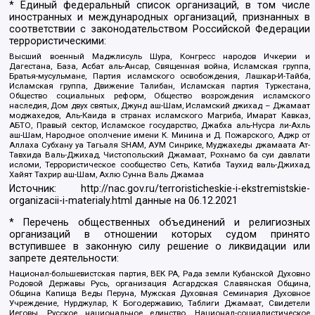
* Единый федеральный список организаций, в том числе
иностранных и международных организаций, признанных в
соответствии с законодательством Российской Федерации
террористическими:
Высший военный Маджлисуль Шура, Конгресс народов Ичкерии и
Дагестана, База, Асбат аль-Ансар, Священная война, Исламская группа,
Братья-мусульмане, Партия исламского освобождения, Лашкар-И-Тайба,
Исламская группа, Движение Талибан, Исламская партия Туркестана,
Общество социальных реформ, Общество возрождения исламского
наследия, Дом двух святых, Джунд аш-Шам, Исламский джихад – Джамаат
моджахедов, Аль-Каида в странах исламского Магриба, Имарат Кавказ,
АБТО, Правый сектор, Исламское государство, Джабха аль-Нусра ли-Ахль
аш-Шам, Народное ополчение имени К. Минина и Д. Пожарского, Аджр от
Аллаха Субхану уа Тагьаля SHAM, АУМ Синрике, Муджахеды джамаата Ат-
Тавхида Валь-Джихад, Чистопольский Джамаат, Рохнамо ба суи давлати
исломи, Террористическое сообщество Сеть, Катиба Таухид валь-Джихад,
Хайят Тахрир аш-Шам, Ахлю Сунна Валь Джамаа
Источник:
http://nac.gov.ru/terroristicheskie-i-ekstremistskie-
organizacii-i-materialy.html
данные на
06.12.2021
* Перечень общественных объединений и религиозных
организаций в отношении которых судом принято
вступившее в законную силу решение о ликвидации или
запрете деятельности:
Национал-большевистская партия, ВЕК РА, Рада земли Кубанской Духовно
Родовой Державы Русь, организация Асгардская Славянская Община,
Община Капища Веды Перуна, Мужская Духовная Семинария Духовное
Учреждение, Нурджулар, К Богодержавию, Таблиги Джамаат, Свидетели
Иеговы, Русское национальное единство, Национал-социалистическое