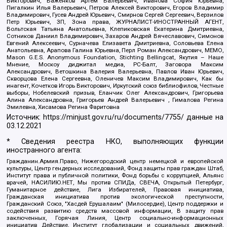
Викторович, Важенков Артем Валерьевич, Иванова София Юрьевна,
Пигалкин Илья Валерьевич, Петров Алексей Викторович, Егоров Владимир
Владимирович, Гусев Андрей Юрьевич, Смирнов Сергей Сергеевич, Верзилов
Петр Юрьевич, ЗП, Зона права, ЖУРНАЛИСТ-ИНОСТРАННЫЙ АГЕНТ,
Вольтская Татьяна Анатольевна, Клепиковская Екатерина Дмитриевна,
Сотников Даниил Владимирович, Захаров Андрей Вячеславович, Симонов
Евгений Алексеевич, Сурначева Елизавета Дмитриевна, Соловьева Елена
Анатольевна, Арапова Галина Юрьевна, Перл Роман Александрович, МЕМО,
Mason G.E.S. Anonymous Foundation, Stichting Bellingcat, Якутия – Наше
Мнение, Москоу диджитал медиа, РС-Балт, Заговора Максим
Александрович, Ветошкина Валерия Валерьевна, Павлов Иван Юрьевич,
Скворцова Елена Сергеевна, Оленичев Максим Владимирович, Как бы
инагент, Кочетков Игорь Викторович, Иркутский союз библиофилов, Честные
выборы, Нобелевский призыв, Еланчик Олег Александрович, Григорьева
Алина Александровна, Григорьев Андрей Валерьевич , Гималова Регина
Эмилевна, Хисамова Регина Фаритовна
Источник:
https://minjust.gov.ru/ru/documents/7755/
данные на
03.12.2021
* Сведения реестра НКО, выполняющих функции
иностранного агента:
Гражданин.Армия.Право, Нижегородский центр немецкой и европейской
культуры, Центр гендерных исследований, Фонд защиты прав граждан Штаб,
Институт права и публичной политики, Фонд борьбы с коррупцией, Альянс
врачей, НАСИЛИЮ.НЕТ, Мы против СПИДа, СВЕЧА, Открытый Петербург,
Гуманитарное действие, Лига Избирателей, Правовая инициатива,
Гражданская инициатива против экологической преступности,
Гражданский Союз, "Хасдей Ерушалаим" (Милосердие), Центр поддержки и
содействия развитию средств массовой информации, В защиту прав
заключенных, Горячая Линия, Центр социально-информационных
инициатив Действие, Институт глобализации и социальных движений,