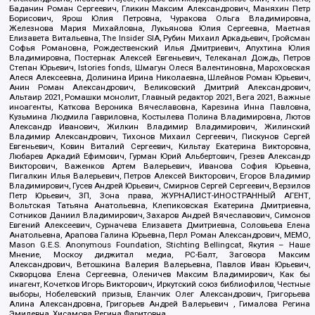
Баданин Роман Сергеевич, Гликин Максим Александрович, Маняхин Петр
Борисович, Ярош Юлия Петровна, Чуракова Ольга Владимировна,
Железнова Мария Михайловна, Лукьянова Юлия Сергеевна, Маетная
Елизавета Витальевна, The Insider SIA, Рубин Михаил Аркадьевич, Гройсман
Софья Романовна, Рождественский Илья Дмитриевич, Апухтина Юлия
Владимировна, Постернак Алексей Евгеньевич, Телеканал Дождь, Петров
Степан Юрьевич, Istories fonds, Шмагун Олеся Валентиновна, Мароховская
Алеся Алексеевна, Долинина Ирина Николаевна, Шлейнов Роман Юрьевич,
Анин Роман Александрович, Великовский Дмитрий Александрович,
Альтаир 2021, Ромашки монолит, Главный редактор 2021, Вега 2021, Важные
иноагенты, Каткова Вероника Вячеславовна, Карезина Инна Павловна,
Кузьмина Людмила Гавриловна, Костылева Полина Владимировна, Лютов
Александр Иванович, Жилкин Владимир Владимирович, Жилинский
Владимир Александрович, Тихонов Михаил Сергеевич, Пискунов Сергей
Евгеньевич, Ковин Виталий Сергеевич, Кильтау Екатерина Викторовна,
Любарев Аркадий Ефимович, Гурман Юрий Альбертович, Грезев Александр
Викторович, Важенков Артем Валерьевич, Иванова София Юрьевна,
Пигалкин Илья Валерьевич, Петров Алексей Викторович, Егоров Владимир
Владимирович, Гусев Андрей Юрьевич, Смирнов Сергей Сергеевич, Верзилов
Петр Юрьевич, ЗП, Зона права, ЖУРНАЛИСТ-ИНОСТРАННЫЙ АГЕНТ,
Вольтская Татьяна Анатольевна, Клепиковская Екатерина Дмитриевна,
Сотников Даниил Владимирович, Захаров Андрей Вячеславович, Симонов
Евгений Алексеевич, Сурначева Елизавета Дмитриевна, Соловьева Елена
Анатольевна, Арапова Галина Юрьевна, Перл Роман Александрович, МЕМО,
Mason G.E.S. Anonymous Foundation, Stichting Bellingcat, Якутия – Наше
Мнение, Москоу диджитал медиа, РС-Балт, Заговора Максим
Александрович, Ветошкина Валерия Валерьевна, Павлов Иван Юрьевич,
Скворцова Елена Сергеевна, Оленичев Максим Владимирович, Как бы
инагент, Кочетков Игорь Викторович, Иркутский союз библиофилов, Честные
выборы, Нобелевский призыв, Еланчик Олег Александрович, Григорьева
Алина Александровна, Григорьев Андрей Валерьевич , Гималова Регина
Эмилевна, Хисамова Регина Фаритовна