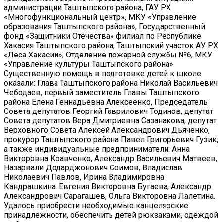
администрации Таштыпского района, ГАУ РХ
«Многофункциональный центр», МКУ «Управление
образования Таштыпского района», Государственный
фонд «Защитники Отечества» филиал по Республике
Хакасия Таштыпского района, Таштыпский участок АУ РХ
«Леса Хакасии», Отделение пожарной службы №6, МКУ
«Управление культуры Таштыпского района».
Существенную помощь в подготовке детей к школе
оказали: Глава Таштыпского района Николай Васильевич
Чебодаев, первый заместитель Главы Таштыпского
района Елена Геннадьевна Алексеенко, Председатель
Совета депутатов Георгий Гаврилович Тодинов, депутат
Совета депутатов Вера Дмитриевна Сазанакова, депутат
Верховного Совета Алексей Александрович Дьяченко,
прокурор Таштыпского района Павел Григорьевич Гузик,
а также индивидуальные предприниматели: Анна
Викторовна Кравченко, Александр Васильевич Матвеев,
Назарвали Додарджонович Соимов, Владислав
Николаевич Павлов, Ирина Владимировна
Кандрашкина, Евгения Викторовна Бугаева, Александр
Александрович Сарагашев, Ольга Викторовна Лалетина.
Удалось приобрести необходимые канцелярские
принадлежности, обеспечить детей рюкзаками, одеждой