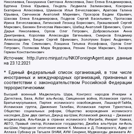
Николаевна, Ганнушкина Светлана Алексеевна, Закс Елена Владимировна,
Буртина Елена Юрьевна, Гендель Людмила Залмановна, Кокорина
Екатерина Алексеевна, Шуманов Илья Вячеславович, Арапова Галина
Юрьевна, Свечников Анатолий Мариевич, Прохоров Вадим Юрьевич,
Шахова Елена Владимировна, Подузов Сергей Васильевич, Протасова
Ирина Вячеславовна, Литинский Леонид Борисович, Лукашевский Сергей
Маркович, Бахмин Вячеслав Иванович, Шабад Анатолий Ефимович, Сухих
Дарья Николаевна, Орлов Олег Петрович, Добровольская Анна
Дмитриевна, Королева Александра Евгеньевна, Смирнов Владимир
Александрович, Вицин Сергей Ефимович, Золотухин Борис Андреевич,
Левинсон Лев Семенович, Локшина Татьяна Иосифовна, Орлов Олег
Петрович, Полякова Мара Федоровна, Резник Генри Маркович, Захаров
Герман Константинович
Источник:
http://unro.minjust.ru/NKOForeignAgent.aspx
данные
на
23.12.2021
* Единый федеральный список организаций, в том числе
иностранных и международных организаций, признанных в
соответствии с законодательством Российской Федерации
террористическими:
Высший военный Маджлисуль Шура, Конгресс народов Ичкерии и
Дагестана, База, Асбат аль-Ансар, Священная война, Исламская группа,
Братья-мусульмане, Партия исламского освобождения, Лашкар-И-Тайба,
Исламская группа, Движение Талибан, Исламская партия Туркестана,
Общество социальных реформ, Общество возрождения исламского
наследия, Дом двух святых, Джунд аш-Шам, Исламский джихад – Джамаат
моджахедов, Аль-Каида в странах исламского Магриба, Имарат Кавказ,
АБТО, Правый сектор, Исламское государство, Джабха аль-Нусра ли-Ахль
аш-Шам, Народное ополчение имени К. Минина и Д. Пожарского, Аджр от
Аллаха Субхану уа Тагьаля SHAM, АУМ Синрике, Муджахеды джамаата Ат-