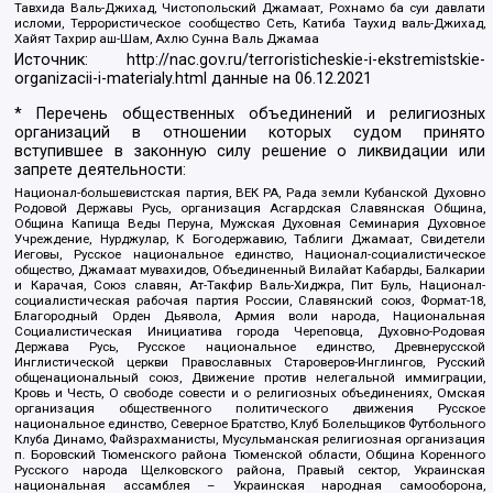
Тавхида Валь-Джихад, Чистопольский Джамаат, Рохнамо ба суи давлати
исломи, Террористическое сообщество Сеть, Катиба Таухид валь-Джихад,
Хайят Тахрир аш-Шам, Ахлю Сунна Валь Джамаа
Источник:
http://nac.gov.ru/terroristicheskie-i-ekstremistskie-
organizacii-i-materialy.html
данные на
06.12.2021
* Перечень общественных объединений и религиозных
организаций в отношении которых судом принято
вступившее в законную силу решение о ликвидации или
запрете деятельности:
Национал-большевистская партия, ВЕК РА, Рада земли Кубанской Духовно
Родовой Державы Русь, организация Асгардская Славянская Община,
Община Капища Веды Перуна, Мужская Духовная Семинария Духовное
Учреждение, Нурджулар, К Богодержавию, Таблиги Джамаат, Свидетели
Иеговы, Русское национальное единство, Национал-социалистическое
общество, Джамаат мувахидов, Объединенный Вилайат Кабарды, Балкарии
и Карачая, Союз славян, Ат-Такфир Валь-Хиджра, Пит Буль, Национал-
социалистическая рабочая партия России, Славянский союз, Формат-18,
Благородный Орден Дьявола, Армия воли народа, Национальная
Социалистическая Инициатива города Череповца, Духовно-Родовая
Держава Русь, Русское национальное единство, Древнерусской
Инглистической церкви Православных Староверов-Инглингов, Русский
общенациональный союз, Движение против нелегальной иммиграции,
Кровь и Честь, О свободе совести и о религиозных объединениях, Омская
организация общественного политического движения Русское
национальное единство, Северное Братство, Клуб Болельщиков Футбольного
Клуба Динамо, Файзрахманисты, Мусульманская религиозная организация
п. Боровский Тюменского района Тюменской области, Община Коренного
Русского народа Щелковского района, Правый сектор, Украинская
национальная ассамблея – Украинская народная самооборона,