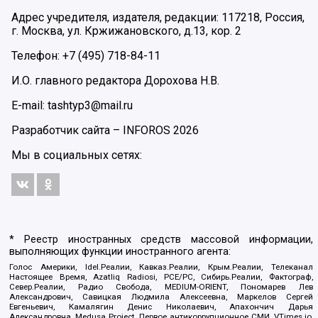
Адрес учредителя, издателя, редакции: 117218, Россия,
г. Москва, ул. Кржижановского, д.13, кор. 2
Телефон: +7 (495) 718-84-11
И.О. главного редактора Дорохова Н.В.
E-mail: tashtyp3@mail.ru
Разработчик сайта –
INFOROS
2026
Мы в социальных сетях:
* Реестр иностранных средств массовой информации,
выполняющих функции иностранного агента:
Голос Америки, Idel.Реалии, Кавказ.Реалии, Крым.Реалии, Телеканал
Настоящее Время, Azatliq Radiosi, PCE/PC, Сибирь.Реалии, Фактограф,
Север.Реалии, Радио Свобода, MEDIUM-ORIENT, Пономарев Лев
Александрович, Савицкая Людмила Алексеевна, Маркелов Сергей
Евгеньевич, Камалягин Денис Николаевич, Апахончич Дарья
Александровна, Medusa Project, Первое антикоррупционное СМИ, VTimes.io,