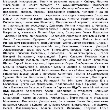
Массовой Информации, Институт развития прессы - Сибирь, Частное
учреждение в Санкт-Петербурге по административной поддержке
реализации программ и проектов Совета Министров Северных Стран, Фонд
поддержки свободы прессы, Гражданский контроль, Человек и Закон,
Общественная комиссия по сохранению наследия академика Сахарова,
МЕМО. РУ, Институт региональной прессы, Институт Развития Свободы
Информации, Экозащита!-Женсовет, Общественный вердикт, Евразийская
антимонопольная ассоциация, Дзугкоева Регина Николаевна, Кривенко
Сергей Владимирович, Милославский Павел Юрьевич, Шнырова Ольга
Вадимовна, Чанышева Лилия Айратовна, Сидорович Ольга Борисовна,
Туровский Александр Алексеевич, Васильева Анастасия Евгеньевна, Ривина
Анна Валерьевна, Бурдина Юлия Владимировна, Бойко Анатолий
Николаевич, Пивоваров Андрей Сергеевич, Дугин Сергей Георгиевич, Аверин
Виталий Евгеньевич, Барахоев Магомед Бекханович, Шевченко Дмитрий
Александрович, Шарипков Олег Викторович, Мошель Ирина Ароновна,
Шведов Григорий Сергеевич, Пономарев Лев Александрович, Созаев
Валерий Валерьевич, Каргалицкий Борис Юльевич, Исакова Ирина
Александровна, Исламов Тимур Рифгатович, Романова Ольга Евгеньевна,
Щаров Сергей Алексадрович, Цирульников Борис Альбертович, Халидова
Марина Владимировна, Людевиг Марина Зариевна, Федотова Галина
Анатольевна, Паутов Юрий Анатольевич, Верховский Александр Маркович,
Пислакова-Паркер Марина Петровна, Кочеткова Татьяна Владимировна,
Чуркина Наталья Валерьевна, Акимова Татьяна Николаевна, Золотарева
Екатерина Александровна, Рачинский Ян Збигневич, Жемкова Елена
Борисовна, Гудков Лев Дмитриевич, Илларионова Юлия Юрьевна, Саранг
Анна Васильевна, Захарова Светлана Сергеевна, Щур Татьяна Михайловна,
Щур Николай Алексеевич, Аверин Владимир Анатольевич, Блинушов
Андрей Юрьевич, Мосин Алексей Геннадьевич, Гефтер Валентин
Михайлович, Симонов Алексей Кириллович, Флиге Ирина Анатольевна,
Мельникова Валентина Дмитриевна, Вититинова Елена Владимировна,
Баженова Светлана Куприяновна, Исаев Сергей Владимирович, Максимов
Сергей Владимирович, Беляев Сергей Иванович, Голубева Елена