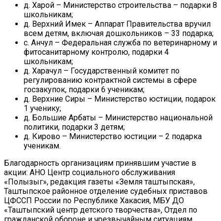
д. Харой – Министерство строительства – подарки 8
школьникам;
д. Верхний Имек – Аппарат Правительства вручил
всем детям, включая дошкольников – 33 подарка;
с. Анчул – Федеральная служба по ветеринарному и
фитосанитарному контролю, подарки 4
школьникам;
д. Харачул – Государственный комитет по
регулированию контрактной системы в сфере
госзакупок, подарки 6 ученикам;
д. Верхние Сиры – Министерство юстиции, подарок
1 ученику;
д. Большие Арбаты – Министерство национальной
политики, подарки 3 детям;
д. Кирово – Министерство юстиции – 2 подарка
ученикам.
Благодарность организациям принявшим участие в
акции: АНО Центр социального обслуживания
«Полызыг», редакция газеты «Земля таштыпская»,
Таштыпское районное отделение судебных приставов
ЦФССП России по Республике Хакасия, МБУ ДО
«Таштыпский центр детского творчества», Отдел по
гражданской обороне и чрезвычайным ситуациям