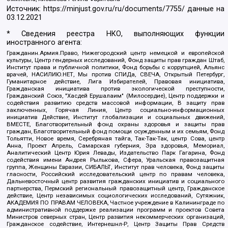
Источник:
https://minjust.gov.ru/ru/documents/7755/
данные на
03.12.2021
* Сведения реестра НКО, выполняющих функции
иностранного агента:
Гражданин.Армия.Право, Нижегородский центр немецкой и европейской
культуры, Центр гендерных исследований, Фонд защиты прав граждан Штаб,
Институт права и публичной политики, Фонд борьбы с коррупцией, Альянс
врачей, НАСИЛИЮ.НЕТ, Мы против СПИДа, СВЕЧА, Открытый Петербург,
Гуманитарное действие, Лига Избирателей, Правовая инициатива,
Гражданская инициатива против экологической преступности,
Гражданский Союз, "Хасдей Ерушалаим" (Милосердие), Центр поддержки и
содействия развитию средств массовой информации, В защиту прав
заключенных, Горячая Линия, Центр социально-информационных
инициатив Действие, Институт глобализации и социальных движений,
ВМЕСТЕ, Благотворительный фонд охраны здоровья и защиты прав
граждан, Благотворительный фонд помощи осужденным и их семьям, Фонд
Тольятти, Новое время, Серебряная тайга, Так-Так-Так, центр Сова, центр
Анна, Проект Апрель, Самарская губерния, Эра здоровья, Мемориал,
Аналитический Центр Юрия Левады, Издательство Парк Гагарина, Фонд
содействия имени Андрея Рылькова, Сфера, Уральская правозащитная
группа, Женщины Евразии, СИБАЛЬТ, Институт прав человека, Фонд защиты
гласности, Российский исследовательский центр по правам человека,
Дальневосточный центр развития гражданских инициатив и социального
партнерства, Пермский региональный правозащитный центр, Гражданское
действие, Центр независимых социологических исследований, Сутяжник,
АКАДЕМИЯ ПО ПРАВАМ ЧЕЛОВЕКА, Частное учреждение в Калининграде по
административной поддержке реализации программ и проектов Совета
Министров северных стран, Центр развития некоммерческих организаций,
Гражданское содействие, Интернешнл-Р, Центр Защиты Прав Средств