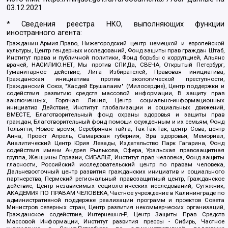
03.12.2021
* Сведения реестра НКО, выполняющих функции
иностранного агента:
Гражданин.Армия.Право, Нижегородский центр немецкой и европейской
культуры, Центр гендерных исследований, Фонд защиты прав граждан Штаб,
Институт права и публичной политики, Фонд борьбы с коррупцией, Альянс
врачей, НАСИЛИЮ.НЕТ, Мы против СПИДа, СВЕЧА, Открытый Петербург,
Гуманитарное действие, Лига Избирателей, Правовая инициатива,
Гражданская инициатива против экологической преступности,
Гражданский Союз, "Хасдей Ерушалаим" (Милосердие), Центр поддержки и
содействия развитию средств массовой информации, В защиту прав
заключенных, Горячая Линия, Центр социально-информационных
инициатив Действие, Институт глобализации и социальных движений,
ВМЕСТЕ, Благотворительный фонд охраны здоровья и защиты прав
граждан, Благотворительный фонд помощи осужденным и их семьям, Фонд
Тольятти, Новое время, Серебряная тайга, Так-Так-Так, центр Сова, центр
Анна, Проект Апрель, Самарская губерния, Эра здоровья, Мемориал,
Аналитический Центр Юрия Левады, Издательство Парк Гагарина, Фонд
содействия имени Андрея Рылькова, Сфера, Уральская правозащитная
группа, Женщины Евразии, СИБАЛЬТ, Институт прав человека, Фонд защиты
гласности, Российский исследовательский центр по правам человека,
Дальневосточный центр развития гражданских инициатив и социального
партнерства, Пермский региональный правозащитный центр, Гражданское
действие, Центр независимых социологических исследований, Сутяжник,
АКАДЕМИЯ ПО ПРАВАМ ЧЕЛОВЕКА, Частное учреждение в Калининграде по
административной поддержке реализации программ и проектов Совета
Министров северных стран, Центр развития некоммерческих организаций,
Гражданское содействие, Интернешнл-Р, Центр Защиты Прав Средств
Массовой Информации, Институт развития прессы - Сибирь, Частное