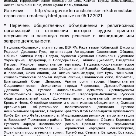
исломи, Террористическое сообщество Сеть, Катиба Таухид валь-Джихад,
Хайят Тахрир аш-Шам, Ахлю Сунна Валь Джамаа
Источник:
http://nac.gov.ru/terroristicheskie-i-ekstremistskie-
organizacii-i-materialy.html
данные на
06.12.2021
* Перечень общественных объединений и религиозных
организаций в отношении которых судом принято
вступившее в законную силу решение о ликвидации или
запрете деятельности:
Национал-большевистская партия, ВЕК РА, Рада земли Кубанской Духовно
Родовой Державы Русь, организация Асгардская Славянская Община,
Община Капища Веды Перуна, Мужская Духовная Семинария Духовное
Учреждение, Нурджулар, К Богодержавию, Таблиги Джамаат, Свидетели
Иеговы, Русское национальное единство, Национал-социалистическое
общество, Джамаат мувахидов, Объединенный Вилайат Кабарды, Балкарии
и Карачая, Союз славян, Ат-Такфир Валь-Хиджра, Пит Буль, Национал-
социалистическая рабочая партия России, Славянский союз, Формат-18,
Благородный Орден Дьявола, Армия воли народа, Национальная
Социалистическая Инициатива города Череповца, Духовно-Родовая
Держава Русь, Русское национальное единство, Древнерусской
Инглистической церкви Православных Староверов-Инглингов, Русский
общенациональный союз, Движение против нелегальной иммиграции,
Кровь и Честь, О свободе совести и о религиозных объединениях, Омская
организация общественного политического движения Русское
национальное единство, Северное Братство, Клуб Болельщиков Футбольного
Клуба Динамо, Файзрахманисты, Мусульманская религиозная организация
п. Боровский Тюменского района Тюменской области, Община Коренного
Русского народа Щелковского района, Правый сектор, Украинская
национальная ассамблея – Украинская народная самооборона,
Украинская повстанческая армия, Тризуб им. Степана Бандеры, Братство,