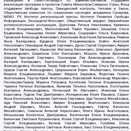
учреждение в Санкт-Петербурге по административной поддержке
реализации программ и проектов Совета Министров Северных Стран, Фонд
поддержки свободы прессы, Гражданский контроль, Человек и Закон,
Общественная комиссия по сохранению наследия академика Сахарова,
МЕМО. РУ, Институт региональной прессы, Институт Развития Свободы
Информации, Экозащита!-Женсовет, Общественный вердикт, Евразийская
антимонопольная ассоциация, Дзугкоева Регина Николаевна, Кривенко
Сергей Владимирович, Милославский Павел Юрьевич, Шнырова Ольга
Вадимовна, Чанышева Лилия Айратовна, Сидорович Ольга Борисовна,
Туровский Александр Алексеевич, Васильева Анастасия Евгеньевна, Ривина
Анна Валерьевна, Бурдина Юлия Владимировна, Бойко Анатолий
Николаевич, Пивоваров Андрей Сергеевич, Дугин Сергей Георгиевич, Аверин
Виталий Евгеньевич, Барахоев Магомед Бекханович, Шевченко Дмитрий
Александрович, Шарипков Олег Викторович, Мошель Ирина Ароновна,
Шведов Григорий Сергеевич, Пономарев Лев Александрович, Созаев
Валерий Валерьевич, Каргалицкий Борис Юльевич, Исакова Ирина
Александровна, Исламов Тимур Рифгатович, Романова Ольга Евгеньевна,
Щаров Сергей Алексадрович, Цирульников Борис Альбертович, Халидова
Марина Владимировна, Людевиг Марина Зариевна, Федотова Галина
Анатольевна, Паутов Юрий Анатольевич, Верховский Александр Маркович,
Пислакова-Паркер Марина Петровна, Кочеткова Татьяна Владимировна,
Чуркина Наталья Валерьевна, Акимова Татьяна Николаевна, Золотарева
Екатерина Александровна, Рачинский Ян Збигневич, Жемкова Елена
Борисовна, Гудков Лев Дмитриевич, Илларионова Юлия Юрьевна, Саранг
Анна Васильевна, Захарова Светлана Сергеевна, Щур Татьяна Михайловна,
Щур Николай Алексеевич, Аверин Владимир Анатольевич, Блинушов
Андрей Юрьевич, Мосин Алексей Геннадьевич, Гефтер Валентин
Михайлович, Симонов Алексей Кириллович, Флиге Ирина Анатольевна,
Мельникова Валентина Дмитриевна, Вититинова Елена Владимировна,
Баженова Светлана Куприяновна, Исаев Сергей Владимирович, Максимов
Сергей Владимирович, Беляев Сергей Иванович, Голубева Елена
Николаевна, Ганнушкина Светлана Алексеевна, Закс Елена Владимировна,