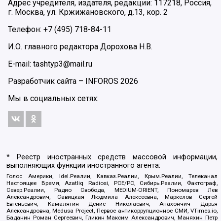
Адрес учредителя, издателя, редакции: 117218, Россия,
г. Москва, ул. Кржижановского, д.13, кор. 2
Телефон: +7 (495) 718-84-11
И.О. главного редактора Дорохова Н.В.
E-mail: tashtyp3@mail.ru
Разработчик сайта –
INFOROS
2026
Мы в социальных сетях:
* Реестр иностранных средств массовой информации,
выполняющих функции иностранного агента:
Голос Америки, Idel.Реалии, Кавказ.Реалии, Крым.Реалии, Телеканал
Настоящее Время, Azatliq Radiosi, PCE/PC, Сибирь.Реалии, Фактограф,
Север.Реалии, Радио Свобода, MEDIUM-ORIENT, Пономарев Лев
Александрович, Савицкая Людмила Алексеевна, Маркелов Сергей
Евгеньевич, Камалягин Денис Николаевич, Апахончич Дарья
Александровна, Medusa Project, Первое антикоррупционное СМИ, VTimes.io,
Баданин Роман Сергеевич, Гликин Максим Александрович, Маняхин Петр