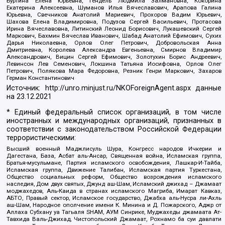
Буртина Елена Юрьевна, Гендель Людмила Залмановна, Кокорина
Екатерина Алексеевна, Шуманов Илья Вячеславович, Арапова Галина
Юрьевна, Свечников Анатолий Мариевич, Прохоров Вадим Юрьевич,
Шахова Елена Владимировна, Подузов Сергей Васильевич, Протасова
Ирина Вячеславовна, Литинский Леонид Борисович, Лукашевский Сергей
Маркович, Бахмин Вячеслав Иванович, Шабад Анатолий Ефимович, Сухих
Дарья Николаевна, Орлов Олег Петрович, Добровольская Анна
Дмитриевна, Королева Александра Евгеньевна, Смирнов Владимир
Александрович, Вицин Сергей Ефимович, Золотухин Борис Андреевич,
Левинсон Лев Семенович, Локшина Татьяна Иосифовна, Орлов Олег
Петрович, Полякова Мара Федоровна, Резник Генри Маркович, Захаров
Герман Константинович
Источник:
http://unro.minjust.ru/NKOForeignAgent.aspx
данные
на
23.12.2021
* Единый федеральный список организаций, в том числе
иностранных и международных организаций, признанных в
соответствии с законодательством Российской Федерации
террористическими:
Высший военный Маджлисуль Шура, Конгресс народов Ичкерии и
Дагестана, База, Асбат аль-Ансар, Священная война, Исламская группа,
Братья-мусульмане, Партия исламского освобождения, Лашкар-И-Тайба,
Исламская группа, Движение Талибан, Исламская партия Туркестана,
Общество социальных реформ, Общество возрождения исламского
наследия, Дом двух святых, Джунд аш-Шам, Исламский джихад – Джамаат
моджахедов, Аль-Каида в странах исламского Магриба, Имарат Кавказ,
АБТО, Правый сектор, Исламское государство, Джабха аль-Нусра ли-Ахль
аш-Шам, Народное ополчение имени К. Минина и Д. Пожарского, Аджр от
Аллаха Субхану уа Тагьаля SHAM, АУМ Синрике, Муджахеды джамаата Ат-
Тавхида Валь-Джихад, Чистопольский Джамаат, Рохнамо ба суи давлати