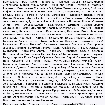
Борисович, Ярош Юлия Петровна, Чуракова Ольга Владимировна,
Железнова Мария Михайловна, Лукьянова Юлия Сергеевна, Маетная
Елизавета Витальевна, The Insider SIA, Рубин Михаил Аркадьевич, Гройсман
Софья Романовна, Рождественский Илья Дмитриевич, Апухтина Юлия
Владимировна, Постернак Алексей Евгеньевич, Телеканал Дождь, Петров
Степан Юрьевич, Istories fonds, Шмагун Олеся Валентиновна, Мароховская
Алеся Алексеевна, Долинина Ирина Николаевна, Шлейнов Роман Юрьевич,
Анин Роман Александрович, Великовский Дмитрий Александрович,
Альтаир 2021, Ромашки монолит, Главный редактор 2021, Вега 2021, Важные
иноагенты, Каткова Вероника Вячеславовна, Карезина Инна Павловна,
Кузьмина Людмила Гавриловна, Костылева Полина Владимировна, Лютов
Александр Иванович, Жилкин Владимир Владимирович, Жилинский
Владимир Александрович, Тихонов Михаил Сергеевич, Пискунов Сергей
Евгеньевич, Ковин Виталий Сергеевич, Кильтау Екатерина Викторовна,
Любарев Аркадий Ефимович, Гурман Юрий Альбертович, Грезев Александр
Викторович, Важенков Артем Валерьевич, Иванова София Юрьевна,
Пигалкин Илья Валерьевич, Петров Алексей Викторович, Егоров Владимир
Владимирович, Гусев Андрей Юрьевич, Смирнов Сергей Сергеевич, Верзилов
Петр Юрьевич, ЗП, Зона права, ЖУРНАЛИСТ-ИНОСТРАННЫЙ АГЕНТ,
Вольтская Татьяна Анатольевна, Клепиковская Екатерина Дмитриевна,
Сотников Даниил Владимирович, Захаров Андрей Вячеславович, Симонов
Евгений Алексеевич, Сурначева Елизавета Дмитриевна, Соловьева Елена
Анатольевна, Арапова Галина Юрьевна, Перл Роман Александрович, МЕМО,
Mason G.E.S. Anonymous Foundation, Stichting Bellingcat, Якутия – Наше
Мнение, Москоу диджитал медиа, РС-Балт, Заговора Максим
Александрович, Ветошкина Валерия Валерьевна, Павлов Иван Юрьевич,
Скворцова Елена Сергеевна, Оленичев Максим Владимирович, Как бы
инагент, Кочетков Игорь Викторович, Иркутский союз библиофилов, Честные
выборы, Нобелевский призыв, Еланчик Олег Александрович, Григорьева
Алина Александровна, Григорьев Андрей Валерьевич , Гималова Регина
Эмилевна, Хисамова Регина Фаритовна
Источник:
https://minjust.gov.ru/ru/documents/7755/
данные на