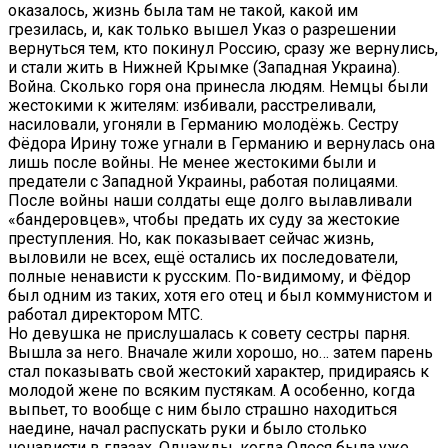
оказалось, жизнь была там не такой, какой им
грезилась, и, как только вышел Указ о разрешении
вернуться тем, кто покинул Россию, сразу же вернулись,
и стали жить в Нижней Крымке (Западная Украина).
Война. Сколько горя она принесла людям. Немцы были
жестокими к жителям: избивали, расстреливали,
насиловали, угоняли в Германию молодёжь. Сестру
Фёдора Ирину тоже угнали в Германию и вернулась она
лишь после войны. Не менее жестокими были и
предатели с Западной Украины, работая полицаями.
После войны наши солдаты еще долго вылавливали
«бандеровцев», чтобы предать их суду за жестокие
преступления. Но, как показывает сейчас жизнь,
выловили не всех, ещё остались их последователи,
полные ненависти к русским. По-видимому, и Фёдор
был одним из таких, хотя его отец и был коммунистом и
работал директором МТС.
Но девушка не прислушалась к совету сестры парня.
Вышла за него. Вначале жили хорошо, но… затем парень
стал показывать свой жестокий характер, придираясь к
молодой жене по всяким пустякам. А особенно, когда
выпьет, то вообще с ним было страшно находиться
наедине, начал распускать руки и было столько
ненависти в глазах. Однажды, когда Олеся была уже