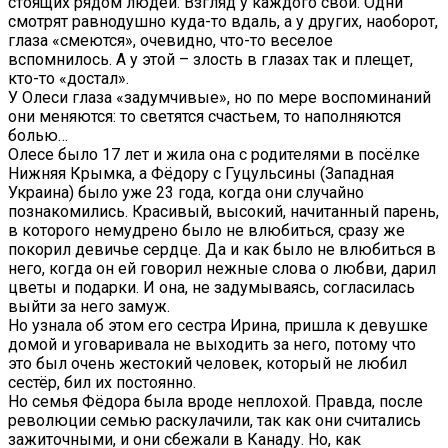
стоящих рядом людей. Взгляд у каждого свой. Одни
смотрят равнодушно куда-то вдаль, а у других, наоборот,
глаза «смеются», очевидно, что-то веселое
вспомнилось. А у этой – злость в глазах так и плещет,
кто-то «достал».
У Олеси глаза «задумчивые», но по мере воспоминаний
они меняются: то светятся счастьем, то наполняются
болью…
Олесе было 17 лет и жила она с родителями в посёлке
Нижняя Крымка, а Фёдору с Гуцульсины (Западная
Украина) было уже 23 года, когда они случайно
познакомились. Красивый, высокий, начитанный парень,
в которого немудрено было не влюбиться, сразу же
покорил девичье сердце. Да и как было не влюбиться в
него, когда он ей говорил нежные слова о любви, дарил
цветы и подарки. И она, не задумываясь, согласилась
выйти за него замуж.
Но узнала об этом его сестра Ирина, пришла к девушке
домой и уговаривала не выходить за него, потому что
это был очень жестокий человек, который не любил
сестёр, бил их постоянно.
Но семья Фёдора была вроде неплохой. Правда, после
революции семью раскулачили, так как они считались
зажиточными, и они сбежали в Канаду. Но, как