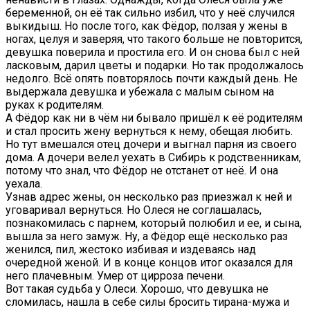
беременной, он её так сильно избил, что у неё случился
выкидыш. Но после того, как Фёдор, ползая у жены в
ногах, целуя и заверяя, что такого больше не повторится,
девушка поверила и простила его. И он снова был с ней
ласковым, дарил цветы и подарки. Но так продолжалось
недолго. Всё опять повторялось почти каждый день. Не
выдержала девушка и убежала с малым сыном на
руках к родителям.
А Фёдор как ни в чём ни бывало пришёл к её родителям
и стал просить жену вернуться к нему, обещая любить.
Но тут вмешался отец дочери и выгнал парня из своего
дома. А дочери велел уехать в Сибирь к родственникам,
потому что знал, что Фёдор не отстанет от неё. И она
уехала.
Узнав адрес жены, он несколько раз приезжал к ней и
уговаривал вернуться. Но Олеся не соглашалась,
познакомилась с парнем, который полюбил и ее, и сына,
вышла за него замуж. Ну, а Фёдор ещё несколько раз
женился, пил, жестоко избивая и издеваясь над
очередной женой. И в конце концов итог оказался для
него плачевным. Умер от цирроза печени.
Вот такая судьба у Олеси. Хорошо, что девушка не
сломилась, нашла в себе силы бросить тирана-мужа и