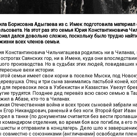
а Борисовна Адыгаева из с. Имек подготовила материал 
льсовета. На этот раз это семья Юрия Константиновича Чи
иал дался довольно сложно, поскольку было трудно найти
жизни всех членов семьи.
я Константиновича Чильчигашева родились ни в Чиланах, 
 острогах Саянских гор, ни в Имеке, куда они впоследствии
шого производства. Но в судьбах этих людей, повидавших 
тересные вехи истории.
этой семьи имеет свои корни в поселке Мыски, под Новок
деревушка. Отец и три сына занимались пастьбой коней, к
 для перевозки леса в Узбекистан и Казахстан. Увезут бре
угие трудятся. Позднее дед перевёз всю свою семью в Т
 жил в Абазе, кто-то в Чиланах.
икая Отечественная война и всех троих сыновей забрали на
н Егор Никандрович, раненый и без ноги. Второй брат Иван
горел в танке (по документам считается без вести пропавши
л командиром отделения, во время боя все погибли, а его 
шисты и отправили в концлагерь. Дело шло к завершени
 совместно с союзниками (англичанами) освободили плен