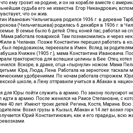
 что ему грозит на родине, и он на корабле вместе с амери
льнейшая судьба его не известна. Егор Никандрович, вспом
чувствует, что он жив.
тин Иванович Чильчигашев родился 1936 г. в деревне Тарб
рокова (Чильчигашева) родилась 6 декабря в 1936 г. в Чил
емье. В семье было 6 детей. Отец коней пас, работал на с
 Мама работала поварихой. Там познакомились и через не
Жили в Чиланах. Позже Константин перешел работать в ко
, был передовиком, переехали в Имек. Вслед за родителям
бабушка Кчижек (1905 г.), мама Константина Ивановича. По
ирали трактористов для вспашки целины в Бее. Отец хотел 
ончился. Вскоре, в драке, отца «пырнули» ножом. Мама Пел
 детьми: Юра, Люда, Лена. Работала на зернотоке: таскали 
мическими удобрениями. По ночам работала сторожем. Юр
екской школе, а Лену отправили учиться в Абакан в наци
я для Юры пойти служить в армию. По закону полусирот не
идти в армию. После женился на Раисе Степановне, с кот
лее 40 лет. Имеют троих детей: Регина, Костя, Марина. Всю
одителем. Возил грузы в Кызыл, Абакан и 14 лет возил го
лучается Юрий Константинович, как и его прадеды, всю ж
еревозками.