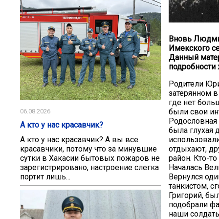
Вновь Людмил
Имекского се
Данный матер
подробности 
Родители Юри
затерянном в
где нет боль
были свои ин
06.08.2026
Родословная 
А кто у нас красавчик?
была глухая 
использовали
А кто у нас красавчик? А вы все
отдыхают, др
красавчики, потому что за минувшие
район. Кто-то
сутки в Хакасии бытовых пожаров не
Началась Вел
зарегистрировано, настроение слегка
Вернулся оди
портит лишь...
танкистом, с
Григорий, бы
подобрали фа
наши солдаты