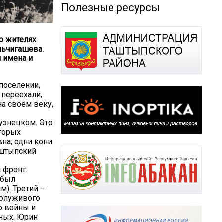
Полезные ресурсы
о жителях
льчигашева.
 имена и
поселении,
 переехали,
на своём веку,
узнецком. Это
оторых
вна, одни кони
аштыпский
 фронт.
 был
м). Третий –
полуживого
ю войны и
ных. Юрин