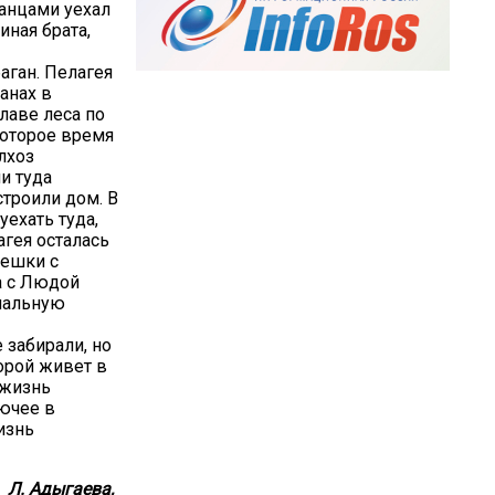
канцами уехал
иная брата,
аган. Пелагея
анах в
плаве леса по
которое время
лхоз
и туда
строили дом. В
уехать туда,
агея осталась
мешки с
а с Людой
ональную
 забирали, но
орой живет в
 жизнь
рючее в
изнь
Л. Адыгаева,