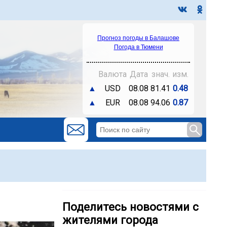
Прогноз погоды в Балашове
Погода в Тюмени
Валюта
Дата
знач.
изм.
▲
USD
08.08
81.41
0.48
▲
EUR
08.08
94.06
0.87
Поделитесь новостями с
жителями города