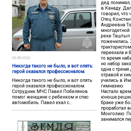
дед понимал,
в Канаду. Да
говорил, что 
Отец Констан
Андреевна То
многодетной с
реке Таштып.
поженились. 
трактористом
переехала и 
то время наб
05.08.2026
но набор зак
Никогда такого не было, и вот опять:
одна с тремя
герой оказался профессионалом.
отравой и хи
учились в Им
Никогда такого не было, и вот опять:
гимназию.
герой оказался профессионалом.
Настало врем
Сотрудник МЧС Павел Побелянов
юноша решил 
помог женщине с ребенком и спас
браке уже бо
автомобиль. Павел ехал с...
проработал в
Монголию. По
занимался п