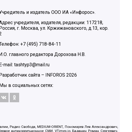
Учредитель и издатель ООО ИА «Инфорос».
Адрес учредителя, издателя, редакции: 117218,
Россия, г. Москва, ул. Кржижановского, д.13, кор.
2
Телефон: +7 (495) 718-84-11
И.О. главного редактора Дорохова Н.В.
E-mail: tashtyp3@mail.ru
Разработчик сайта –
INFOROS
2026
Мы в социальных сетях:
.Реалии, Радио Свобода, MEDIUM-ORIENT, Пономарев Лев Александрович,
ервое антикоррупционное СМИ, VTimes.io, Баданин Роман Сергеевич,