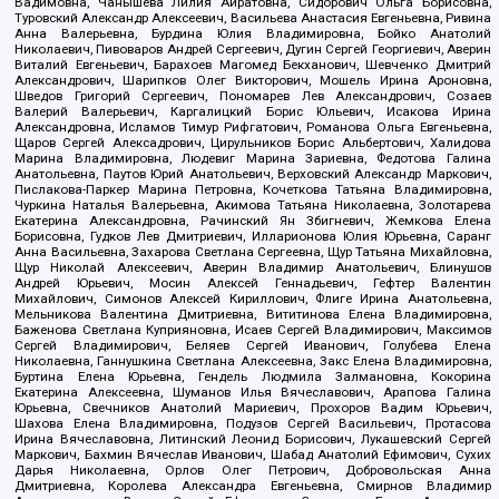
Вадимовна, Чанышева Лилия Айратовна, Сидорович Ольга Борисовна,
Туровский Александр Алексеевич, Васильева Анастасия Евгеньевна, Ривина
Анна Валерьевна, Бурдина Юлия Владимировна, Бойко Анатолий
Николаевич, Пивоваров Андрей Сергеевич, Дугин Сергей Георгиевич, Аверин
Виталий Евгеньевич, Барахоев Магомед Бекханович, Шевченко Дмитрий
Александрович, Шарипков Олег Викторович, Мошель Ирина Ароновна,
Шведов Григорий Сергеевич, Пономарев Лев Александрович, Созаев
Валерий Валерьевич, Каргалицкий Борис Юльевич, Исакова Ирина
Александровна, Исламов Тимур Рифгатович, Романова Ольга Евгеньевна,
Щаров Сергей Алексадрович, Цирульников Борис Альбертович, Халидова
Марина Владимировна, Людевиг Марина Зариевна, Федотова Галина
Анатольевна, Паутов Юрий Анатольевич, Верховский Александр Маркович,
Пислакова-Паркер Марина Петровна, Кочеткова Татьяна Владимировна,
Чуркина Наталья Валерьевна, Акимова Татьяна Николаевна, Золотарева
Екатерина Александровна, Рачинский Ян Збигневич, Жемкова Елена
Борисовна, Гудков Лев Дмитриевич, Илларионова Юлия Юрьевна, Саранг
Анна Васильевна, Захарова Светлана Сергеевна, Щур Татьяна Михайловна,
Щур Николай Алексеевич, Аверин Владимир Анатольевич, Блинушов
Андрей Юрьевич, Мосин Алексей Геннадьевич, Гефтер Валентин
Михайлович, Симонов Алексей Кириллович, Флиге Ирина Анатольевна,
Мельникова Валентина Дмитриевна, Вититинова Елена Владимировна,
Баженова Светлана Куприяновна, Исаев Сергей Владимирович, Максимов
Сергей Владимирович, Беляев Сергей Иванович, Голубева Елена
Николаевна, Ганнушкина Светлана Алексеевна, Закс Елена Владимировна,
Буртина Елена Юрьевна, Гендель Людмила Залмановна, Кокорина
Екатерина Алексеевна, Шуманов Илья Вячеславович, Арапова Галина
Юрьевна, Свечников Анатолий Мариевич, Прохоров Вадим Юрьевич,
Шахова Елена Владимировна, Подузов Сергей Васильевич, Протасова
Ирина Вячеславовна, Литинский Леонид Борисович, Лукашевский Сергей
Маркович, Бахмин Вячеслав Иванович, Шабад Анатолий Ефимович, Сухих
Дарья Николаевна, Орлов Олег Петрович, Добровольская Анна
Дмитриевна, Королева Александра Евгеньевна, Смирнов Владимир