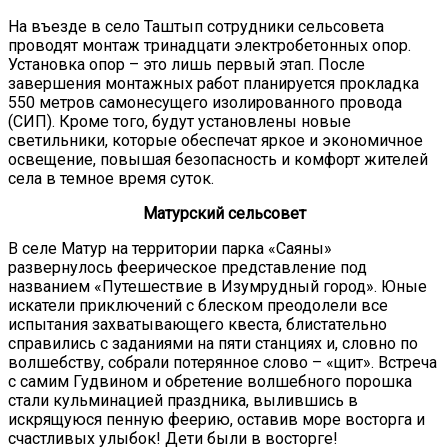
На въезде в село Таштып сотрудники сельсовета
проводят монтаж тринадцати электробетонных опор.
Установка опор – это лишь первый этап. После
завершения монтажных работ планируется прокладка
550 метров самонесущего изолированного провода
(СИП). Кроме того, будут установлены новые
светильники, которые обеспечат яркое и экономичное
освещение, повышая безопасность и комфорт жителей
села в темное время суток.
Матурский сельсовет
В селе Матур на территории парка «Саяны»
развернулось феерическое представление под
названием «Путешествие в Изумрудный город». Юные
искатели приключений с блеском преодолели все
испытания захватывающего квеста, блистательно
справились с заданиями на пяти станциях и, словно по
волшебству, собрали потерянное слово – «щит». Встреча
с самим Гудвином и обретение волшебного порошка
стали кульминацией праздника, вылившись в
искрящуюся пенную феерию, оставив море восторга и
счастливых улыбок! Дети были в восторге!