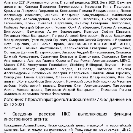
Альтаир 2021, Ромашки монолит, Главный редактор 2021, Вега 2021, Важные
иноагенты, Каткова Вероника Вячеславовна, Карезина Инна Павловна,
Кузьмина Людмила Гавриловна, Костылева Полина Владимировна, Лютов
Александр Иванович, Жилкин Владимир Владимирович, Жилинский
Владимир Александрович, Тихонов Михаил Сергеевич, Пискунов Сергей
Евгеньевич, Ковин Виталий Сергеевич, Кильтау Екатерина Викторовна,
Любарев Аркадий Ефимович, Гурман Юрий Альбертович, Грезев Александр
Викторович, Важенков Артем Валерьевич, Иванова София Юрьевна,
Пигалкин Илья Валерьевич, Петров Алексей Викторович, Егоров Владимир
Владимирович, Гусев Андрей Юрьевич, Смирнов Сергей Сергеевич, Верзилов
Петр Юрьевич, ЗП, Зона права, ЖУРНАЛИСТ-ИНОСТРАННЫЙ АГЕНТ,
Вольтская Татьяна Анатольевна, Клепиковская Екатерина Дмитриевна,
Сотников Даниил Владимирович, Захаров Андрей Вячеславович, Симонов
Евгений Алексеевич, Сурначева Елизавета Дмитриевна, Соловьева Елена
Анатольевна, Арапова Галина Юрьевна, Перл Роман Александрович, МЕМО,
Mason G.E.S. Anonymous Foundation, Stichting Bellingcat, Якутия – Наше
Мнение, Москоу диджитал медиа, РС-Балт, Заговора Максим
Александрович, Ветошкина Валерия Валерьевна, Павлов Иван Юрьевич,
Скворцова Елена Сергеевна, Оленичев Максим Владимирович, Как бы
инагент, Кочетков Игорь Викторович, Иркутский союз библиофилов, Честные
выборы, Нобелевский призыв, Еланчик Олег Александрович, Григорьева
Алина Александровна, Григорьев Андрей Валерьевич , Гималова Регина
Эмилевна, Хисамова Регина Фаритовна
Источник:
https://minjust.gov.ru/ru/documents/7755/
данные на
03.12.2021
* Сведения реестра НКО, выполняющих функции
иностранного агента:
Гражданин.Армия.Право, Нижегородский центр немецкой и европейской
культуры, Центр гендерных исследований, Фонд защиты прав граждан Штаб,