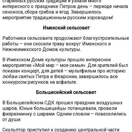
старинных русских традиций и узнали много
интересного о празднике Петров день – периоде начала
сенокоса, сбора грибов и ягод. Завершилось
мероприятие традиционным русским хороводом!
Имекский сельсовет
Работники сельсовета продолжают благоустроительные
работы – они скосили траву вокруг Имекского и
Нижнеимекского Домов культуры.
В Имекском Доме культуры прошло интересное
мероприятие «Мой мир – моя семья». Для зрителей был
показан концерт, для детей – мультфильм про историю
любви святых Петра и Февронии, завершилось все
конкурсом рисунков на асфальте.
Большесейский сельсовет
В Большесейском СДК прошел праздник воздушных
шаров. Юные большецейцы потанцевали, провели
физразминку с шарами. Одним словом – повеселились
от души.
Скульптор приступил к созданию центральной части