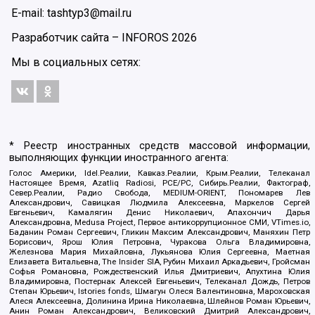
E-mail: tashtyp3@mail.ru
Разработчик сайта –
INFOROS
2026
Мы в социальных сетях:
* Реестр иностранных средств массовой информации,
выполняющих функции иностранного агента:
Голос Америки, Idel.Реалии, Кавказ.Реалии, Крым.Реалии, Телеканал
Настоящее Время, Azatliq Radiosi, PCE/PC, Сибирь.Реалии, Фактограф,
Север.Реалии, Радио Свобода, MEDIUM-ORIENT, Пономарев Лев
Александрович, Савицкая Людмила Алексеевна, Маркелов Сергей
Евгеньевич, Камалягин Денис Николаевич, Апахончич Дарья
Александровна, Medusa Project, Первое антикоррупционное СМИ, VTimes.io,
Баданин Роман Сергеевич, Гликин Максим Александрович, Маняхин Петр
Борисович, Ярош Юлия Петровна, Чуракова Ольга Владимировна,
Железнова Мария Михайловна, Лукьянова Юлия Сергеевна, Маетная
Елизавета Витальевна, The Insider SIA, Рубин Михаил Аркадьевич, Гройсман
Софья Романовна, Рождественский Илья Дмитриевич, Апухтина Юлия
Владимировна, Постернак Алексей Евгеньевич, Телеканал Дождь, Петров
Степан Юрьевич, Istories fonds, Шмагун Олеся Валентиновна, Мароховская
Алеся Алексеевна, Долинина Ирина Николаевна, Шлейнов Роман Юрьевич,
Анин Роман Александрович, Великовский Дмитрий Александрович,