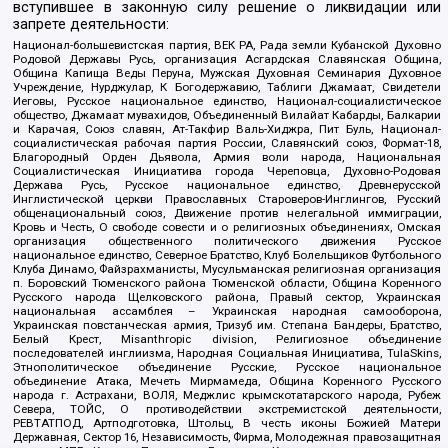
вступившее в законную силу решение о ликвидации или
запрете деятельности:
Национал-большевистская партия, ВЕК РА, Рада земли Кубанской Духовно
Родовой Державы Русь, организация Асгардская Славянская Община,
Община Капища Веды Перуна, Мужская Духовная Семинария Духовное
Учреждение, Нурджулар, К Богодержавию, Таблиги Джамаат, Свидетели
Иеговы, Русское национальное единство, Национал-социалистическое
общество, Джамаат мувахидов, Объединенный Вилайат Кабарды, Балкарии
и Карачая, Союз славян, Ат-Такфир Валь-Хиджра, Пит Буль, Национал-
социалистическая рабочая партия России, Славянский союз, Формат-18,
Благородный Орден Дьявола, Армия воли народа, Национальная
Социалистическая Инициатива города Череповца, Духовно-Родовая
Держава Русь, Русское национальное единство, Древнерусской
Инглистической церкви Православных Староверов-Инглингов, Русский
общенациональный союз, Движение против нелегальной иммиграции,
Кровь и Честь, О свободе совести и о религиозных объединениях, Омская
организация общественного политического движения Русское
национальное единство, Северное Братство, Клуб Болельщиков Футбольного
Клуба Динамо, Файзрахманисты, Мусульманская религиозная организация
п. Боровский Тюменского района Тюменской области, Община Коренного
Русского народа Щелковского района, Правый сектор, Украинская
национальная ассамблея – Украинская народная самооборона,
Украинская повстанческая армия, Тризуб им. Степана Бандеры, Братство,
Белый Крест, Misanthropic division, Религиозное объединение
последователей инглиизма, Народная Социальная Инициатива, TulaSkins,
Этнополитическое объединение Русские, Русское национальное
объединение Атака, Мечеть Мирмамеда, Община Коренного Русского
народа г. Астрахани, ВОЛЯ, Меджлис крымскотатарского народа, Рубеж
Севера, ТОЙС, О противодействии экстремистской деятельности,
РЕВТАТПОД, Артподготовка, Штольц, В честь иконы Божией Матери
Державная, Сектор 16, Независимость, Фирма, Молодежная правозащитная