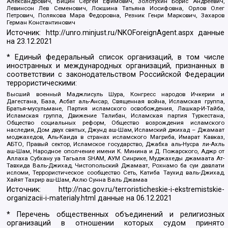
Александрович, Вицин Сергей Ефимович, Золотухин Борис Андреевич,
Левинсон Лев Семенович, Локшина Татьяна Иосифовна, Орлов Олег
Петрович, Полякова Мара Федоровна, Резник Генри Маркович, Захаров
Герман Константинович
Источник:
http://unro.minjust.ru/NKOForeignAgent.aspx
данные
на
23.12.2021
* Единый федеральный список организаций, в том числе
иностранных и международных организаций, признанных в
соответствии с законодательством Российской Федерации
террористическими:
Высший военный Маджлисуль Шура, Конгресс народов Ичкерии и
Дагестана, База, Асбат аль-Ансар, Священная война, Исламская группа,
Братья-мусульмане, Партия исламского освобождения, Лашкар-И-Тайба,
Исламская группа, Движение Талибан, Исламская партия Туркестана,
Общество социальных реформ, Общество возрождения исламского
наследия, Дом двух святых, Джунд аш-Шам, Исламский джихад – Джамаат
моджахедов, Аль-Каида в странах исламского Магриба, Имарат Кавказ,
АБТО, Правый сектор, Исламское государство, Джабха аль-Нусра ли-Ахль
аш-Шам, Народное ополчение имени К. Минина и Д. Пожарского, Аджр от
Аллаха Субхану уа Тагьаля SHAM, АУМ Синрике, Муджахеды джамаата Ат-
Тавхида Валь-Джихад, Чистопольский Джамаат, Рохнамо ба суи давлати
исломи, Террористическое сообщество Сеть, Катиба Таухид валь-Джихад,
Хайят Тахрир аш-Шам, Ахлю Сунна Валь Джамаа
Источник:
http://nac.gov.ru/terroristicheskie-i-ekstremistskie-
organizacii-i-materialy.html
данные на
06.12.2021
* Перечень общественных объединений и религиозных
организаций в отношении которых судом принято