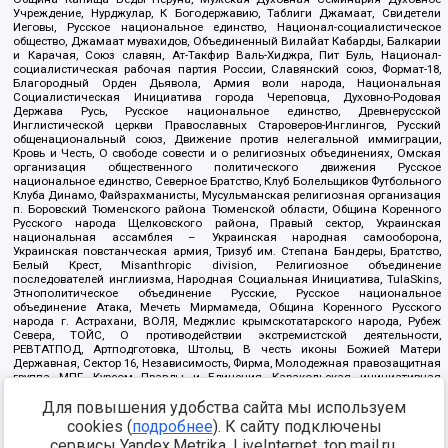
Учреждение, Нурджулар, К Богодержавию, Таблиги Джамаат, Свидетели
Иеговы, Русское национальное единство, Национал-социалистическое
общество, Джамаат мувахидов, Объединенный Вилайат Кабарды, Балкарии
и Карачая, Союз славян, Ат-Такфир Валь-Хиджра, Пит Буль, Национал-
социалистическая рабочая партия России, Славянский союз, Формат-18,
Благородный Орден Дьявола, Армия воли народа, Национальная
Социалистическая Инициатива города Череповца, Духовно-Родовая
Держава Русь, Русское национальное единство, Древнерусской
Инглистической церкви Православных Староверов-Инглингов, Русский
общенациональный союз, Движение против нелегальной иммиграции,
Кровь и Честь, О свободе совести и о религиозных объединениях, Омская
организация общественного политического движения Русское
национальное единство, Северное Братство, Клуб Болельщиков Футбольного
Клуба Динамо, Файзрахманисты, Мусульманская религиозная организация
п. Боровский Тюменского района Тюменской области, Община Коренного
Русского народа Щелковского района, Правый сектор, Украинская
национальная ассамблея – Украинская народная самооборона,
Украинская повстанческая армия, Тризуб им. Степана Бандеры, Братство,
Белый Крест, Misanthropic division, Религиозное объединение
последователей инглиизма, Народная Социальная Инициатива, TulaSkins,
Этнополитическое объединение Русские, Русское национальное
объединение Атака, Мечеть Мирмамеда, Община Коренного Русского
народа г. Астрахани, ВОЛЯ, Меджлис крымскотатарского народа, Рубеж
Севера, ТОЙС, О противодействии экстремистской деятельности,
РЕВТАТПОД, Артподготовка, Штольц, В честь иконы Божией Матери
Державная, Сектор 16, Независимость, Фирма, Молодежная правозащитная
группа МПГ, Курсом Правды и Единения, Каракольская инициативная
группа, Автоград Крю, Союз Славянских Сил Руси, Алля-Аят,
Для повышения удобства сайта мы используем
Благотворительный пансионат Ак Умут, Русская республика Русь,
Арестантское уголовное единство, Башкорт, Нация и свобода, W.H.С., Фалунь
cookies (
подробнее
). К сайту подключены
Дафа, Иртыш Ultras, Русский Патриотический клуб-Новокузнецк/РПК,
сервисы Yandex.Metrika, LiveInternet, top.mail.ru,
Сибирский державный союз, Фонд борьбы с коррупцией, Фонд защиты прав