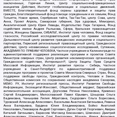
заключенных, Горячая Линия, Центр социально-информационных
инициатив Действие, Институт глобализации и социальных движений,
ВМЕСТЕ, Благотворительный фонд охраны здоровья и защиты прав
граждан, Благотворительный фонд помощи осужденным и их семьям, Фонд
Тольятти, Новое время, Серебряная тайга, Так-Так-Так, центр Сова, центр
Анна, Проект Апрель, Самарская губерния, Эра здоровья, Мемориал,
Аналитический Центр Юрия Левады, Издательство Парк Гагарина, Фонд
содействия имени Андрея Рылькова, Сфера, Уральская правозащитная
группа, Женщины Евразии, СИБАЛЬТ, Институт прав человека, Фонд защиты
гласности, Российский исследовательский центр по правам человека,
Дальневосточный центр развития гражданских инициатив и социального
партнерства, Пермский региональный правозащитный центр, Гражданское
действие, Центр независимых социологических исследований, Сутяжник,
АКАДЕМИЯ ПО ПРАВАМ ЧЕЛОВЕКА, Частное учреждение в Калининграде по
административной поддержке реализации программ и проектов Совета
Министров северных стран, Центр развития некоммерческих организаций,
Гражданское содействие, Интернешнл-Р, Центр Защиты Прав Средств
Массовой Информации, Институт развития прессы - Сибирь, Частное
учреждение в Санкт-Петербурге по административной поддержке
реализации программ и проектов Совета Министров Северных Стран, Фонд
поддержки свободы прессы, Гражданский контроль, Человек и Закон,
Общественная комиссия по сохранению наследия академика Сахарова,
МЕМО. РУ, Институт региональной прессы, Институт Развития Свободы
Информации, Экозащита!-Женсовет, Общественный вердикт, Евразийская
антимонопольная ассоциация, Дзугкоева Регина Николаевна, Кривенко
Сергей Владимирович, Милославский Павел Юрьевич, Шнырова Ольга
Вадимовна, Чанышева Лилия Айратовна, Сидорович Ольга Борисовна,
Туровский Александр Алексеевич, Васильева Анастасия Евгеньевна, Ривина
Анна Валерьевна, Бурдина Юлия Владимировна, Бойко Анатолий
Николаевич, Пивоваров Андрей Сергеевич, Дугин Сергей Георгиевич, Аверин
Виталий Евгеньевич, Барахоев Магомед Бекханович, Шевченко Дмитрий
Александрович, Шарипков Олег Викторович, Мошель Ирина Ароновна,