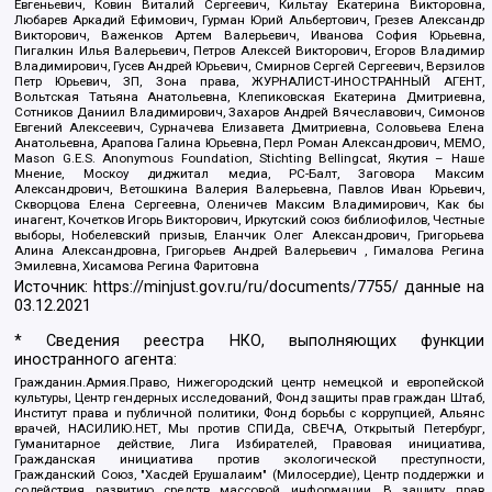
Евгеньевич, Ковин Виталий Сергеевич, Кильтау Екатерина Викторовна,
Любарев Аркадий Ефимович, Гурман Юрий Альбертович, Грезев Александр
Викторович, Важенков Артем Валерьевич, Иванова София Юрьевна,
Пигалкин Илья Валерьевич, Петров Алексей Викторович, Егоров Владимир
Владимирович, Гусев Андрей Юрьевич, Смирнов Сергей Сергеевич, Верзилов
Петр Юрьевич, ЗП, Зона права, ЖУРНАЛИСТ-ИНОСТРАННЫЙ АГЕНТ,
Вольтская Татьяна Анатольевна, Клепиковская Екатерина Дмитриевна,
Сотников Даниил Владимирович, Захаров Андрей Вячеславович, Симонов
Евгений Алексеевич, Сурначева Елизавета Дмитриевна, Соловьева Елена
Анатольевна, Арапова Галина Юрьевна, Перл Роман Александрович, МЕМО,
Mason G.E.S. Anonymous Foundation, Stichting Bellingcat, Якутия – Наше
Мнение, Москоу диджитал медиа, РС-Балт, Заговора Максим
Александрович, Ветошкина Валерия Валерьевна, Павлов Иван Юрьевич,
Скворцова Елена Сергеевна, Оленичев Максим Владимирович, Как бы
инагент, Кочетков Игорь Викторович, Иркутский союз библиофилов, Честные
выборы, Нобелевский призыв, Еланчик Олег Александрович, Григорьева
Алина Александровна, Григорьев Андрей Валерьевич , Гималова Регина
Эмилевна, Хисамова Регина Фаритовна
Источник:
https://minjust.gov.ru/ru/documents/7755/
данные на
03.12.2021
* Сведения реестра НКО, выполняющих функции
иностранного агента:
Гражданин.Армия.Право, Нижегородский центр немецкой и европейской
культуры, Центр гендерных исследований, Фонд защиты прав граждан Штаб,
Институт права и публичной политики, Фонд борьбы с коррупцией, Альянс
врачей, НАСИЛИЮ.НЕТ, Мы против СПИДа, СВЕЧА, Открытый Петербург,
Гуманитарное действие, Лига Избирателей, Правовая инициатива,
Гражданская инициатива против экологической преступности,
Гражданский Союз, "Хасдей Ерушалаим" (Милосердие), Центр поддержки и
содействия развитию средств массовой информации, В защиту прав