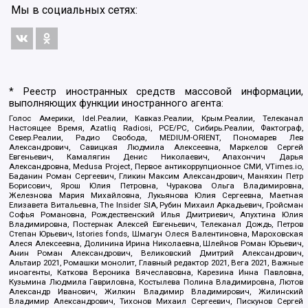
Мы в социальных сетях:
* Реестр иностранных средств массовой информации,
выполняющих функции иностранного агента:
Голос Америки, Idel.Реалии, Кавказ.Реалии, Крым.Реалии, Телеканал
Настоящее Время, Azatliq Radiosi, PCE/PC, Сибирь.Реалии, Фактограф,
Север.Реалии, Радио Свобода, MEDIUM-ORIENT, Пономарев Лев
Александрович, Савицкая Людмила Алексеевна, Маркелов Сергей
Евгеньевич, Камалягин Денис Николаевич, Апахончич Дарья
Александровна, Medusa Project, Первое антикоррупционное СМИ, VTimes.io,
Баданин Роман Сергеевич, Гликин Максим Александрович, Маняхин Петр
Борисович, Ярош Юлия Петровна, Чуракова Ольга Владимировна,
Железнова Мария Михайловна, Лукьянова Юлия Сергеевна, Маетная
Елизавета Витальевна, The Insider SIA, Рубин Михаил Аркадьевич, Гройсман
Софья Романовна, Рождественский Илья Дмитриевич, Апухтина Юлия
Владимировна, Постернак Алексей Евгеньевич, Телеканал Дождь, Петров
Степан Юрьевич, Istories fonds, Шмагун Олеся Валентиновна, Мароховская
Алеся Алексеевна, Долинина Ирина Николаевна, Шлейнов Роман Юрьевич,
Анин Роман Александрович, Великовский Дмитрий Александрович,
Альтаир 2021, Ромашки монолит, Главный редактор 2021, Вега 2021, Важные
иноагенты, Каткова Вероника Вячеславовна, Карезина Инна Павловна,
Кузьмина Людмила Гавриловна, Костылева Полина Владимировна, Лютов
Александр Иванович, Жилкин Владимир Владимирович, Жилинский
Владимир Александрович, Тихонов Михаил Сергеевич, Пискунов Сергей