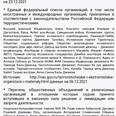
на
23.12.2021
* Единый федеральный список организаций, в том числе
иностранных и международных организаций, признанных в
соответствии с законодательством Российской Федерации
террористическими:
Высший военный Маджлисуль Шура, Конгресс народов Ичкерии и
Дагестана, База, Асбат аль-Ансар, Священная война, Исламская группа,
Братья-мусульмане, Партия исламского освобождения, Лашкар-И-Тайба,
Исламская группа, Движение Талибан, Исламская партия Туркестана,
Общество социальных реформ, Общество возрождения исламского
наследия, Дом двух святых, Джунд аш-Шам, Исламский джихад – Джамаат
моджахедов, Аль-Каида в странах исламского Магриба, Имарат Кавказ,
АБТО, Правый сектор, Исламское государство, Джабха аль-Нусра ли-Ахль
аш-Шам, Народное ополчение имени К. Минина и Д. Пожарского, Аджр от
Аллаха Субхану уа Тагьаля SHAM, АУМ Синрике, Муджахеды джамаата Ат-
Тавхида Валь-Джихад, Чистопольский Джамаат, Рохнамо ба суи давлати
исломи, Террористическое сообщество Сеть, Катиба Таухид валь-Джихад,
Хайят Тахрир аш-Шам, Ахлю Сунна Валь Джамаа
Источник:
http://nac.gov.ru/terroristicheskie-i-ekstremistskie-
organizacii-i-materialy.html
данные на
06.12.2021
* Перечень общественных объединений и религиозных
организаций в отношении которых судом принято
вступившее в законную силу решение о ликвидации или
запрете деятельности:
Национал-большевистская партия, ВЕК РА, Рада земли Кубанской Духовно
Родовой Державы Русь, организация Асгардская Славянская Община,
Община Капища Веды Перуна, Мужская Духовная Семинария Духовное