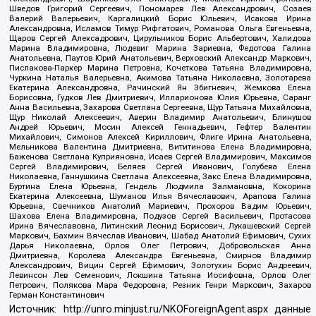
Шведов Григорий Сергеевич, Пономарев Лев Александрович, Созаев
Валерий Валерьевич, Каргалицкий Борис Юльевич, Исакова Ирина
Александровна, Исламов Тимур Рифгатович, Романова Ольга Евгеньевна,
Щаров Сергей Алексадрович, Цирульников Борис Альбертович, Халидова
Марина Владимировна, Людевиг Марина Зариевна, Федотова Галина
Анатольевна, Паутов Юрий Анатольевич, Верховский Александр Маркович,
Пислакова-Паркер Марина Петровна, Кочеткова Татьяна Владимировна,
Чуркина Наталья Валерьевна, Акимова Татьяна Николаевна, Золотарева
Екатерина Александровна, Рачинский Ян Збигневич, Жемкова Елена
Борисовна, Гудков Лев Дмитриевич, Илларионова Юлия Юрьевна, Саранг
Анна Васильевна, Захарова Светлана Сергеевна, Щур Татьяна Михайловна,
Щур Николай Алексеевич, Аверин Владимир Анатольевич, Блинушов
Андрей Юрьевич, Мосин Алексей Геннадьевич, Гефтер Валентин
Михайлович, Симонов Алексей Кириллович, Флиге Ирина Анатольевна,
Мельникова Валентина Дмитриевна, Вититинова Елена Владимировна,
Баженова Светлана Куприяновна, Исаев Сергей Владимирович, Максимов
Сергей Владимирович, Беляев Сергей Иванович, Голубева Елена
Николаевна, Ганнушкина Светлана Алексеевна, Закс Елена Владимировна,
Буртина Елена Юрьевна, Гендель Людмила Залмановна, Кокорина
Екатерина Алексеевна, Шуманов Илья Вячеславович, Арапова Галина
Юрьевна, Свечников Анатолий Мариевич, Прохоров Вадим Юрьевич,
Шахова Елена Владимировна, Подузов Сергей Васильевич, Протасова
Ирина Вячеславовна, Литинский Леонид Борисович, Лукашевский Сергей
Маркович, Бахмин Вячеслав Иванович, Шабад Анатолий Ефимович, Сухих
Дарья Николаевна, Орлов Олег Петрович, Добровольская Анна
Дмитриевна, Королева Александра Евгеньевна, Смирнов Владимир
Александрович, Вицин Сергей Ефимович, Золотухин Борис Андреевич,
Левинсон Лев Семенович, Локшина Татьяна Иосифовна, Орлов Олег
Петрович, Полякова Мара Федоровна, Резник Генри Маркович, Захаров
Герман Константинович
Источник:
http://unro.minjust.ru/NKOForeignAgent.aspx
данные