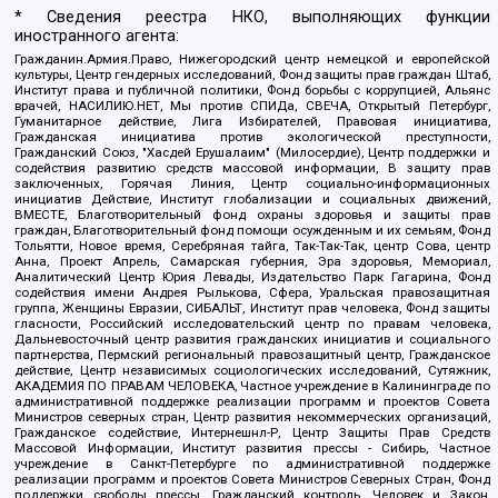
* Сведения реестра НКО, выполняющих функции
иностранного агента:
Гражданин.Армия.Право, Нижегородский центр немецкой и европейской
культуры, Центр гендерных исследований, Фонд защиты прав граждан Штаб,
Институт права и публичной политики, Фонд борьбы с коррупцией, Альянс
врачей, НАСИЛИЮ.НЕТ, Мы против СПИДа, СВЕЧА, Открытый Петербург,
Гуманитарное действие, Лига Избирателей, Правовая инициатива,
Гражданская инициатива против экологической преступности,
Гражданский Союз, "Хасдей Ерушалаим" (Милосердие), Центр поддержки и
содействия развитию средств массовой информации, В защиту прав
заключенных, Горячая Линия, Центр социально-информационных
инициатив Действие, Институт глобализации и социальных движений,
ВМЕСТЕ, Благотворительный фонд охраны здоровья и защиты прав
граждан, Благотворительный фонд помощи осужденным и их семьям, Фонд
Тольятти, Новое время, Серебряная тайга, Так-Так-Так, центр Сова, центр
Анна, Проект Апрель, Самарская губерния, Эра здоровья, Мемориал,
Аналитический Центр Юрия Левады, Издательство Парк Гагарина, Фонд
содействия имени Андрея Рылькова, Сфера, Уральская правозащитная
группа, Женщины Евразии, СИБАЛЬТ, Институт прав человека, Фонд защиты
гласности, Российский исследовательский центр по правам человека,
Дальневосточный центр развития гражданских инициатив и социального
партнерства, Пермский региональный правозащитный центр, Гражданское
действие, Центр независимых социологических исследований, Сутяжник,
АКАДЕМИЯ ПО ПРАВАМ ЧЕЛОВЕКА, Частное учреждение в Калининграде по
административной поддержке реализации программ и проектов Совета
Министров северных стран, Центр развития некоммерческих организаций,
Гражданское содействие, Интернешнл-Р, Центр Защиты Прав Средств
Массовой Информации, Институт развития прессы - Сибирь, Частное
учреждение в Санкт-Петербурге по административной поддержке
реализации программ и проектов Совета Министров Северных Стран, Фонд
поддержки свободы прессы, Гражданский контроль, Человек и Закон,