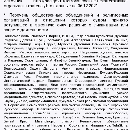
Источник:
http://nac.gov.ru/terroristicheskie-i-ekstremistskie-
organizacii-i-materialy.html
данные на
06.12.2021
* Перечень общественных объединений и религиозных
организаций в отношении которых судом принято
вступившее в законную силу решение о ликвидации или
запрете деятельности:
Национал-большевистская партия, ВЕК РА, Рада земли Кубанской Духовно
Родовой Державы Русь, организация Асгардская Славянская Община,
Община Капища Веды Перуна, Мужская Духовная Семинария Духовное
Учреждение, Нурджулар, К Богодержавию, Таблиги Джамаат, Свидетели
Иеговы, Русское национальное единство, Национал-социалистическое
общество, Джамаат мувахидов, Объединенный Вилайат Кабарды, Балкарии
и Карачая, Союз славян, Ат-Такфир Валь-Хиджра, Пит Буль, Национал-
социалистическая рабочая партия России, Славянский союз, Формат-18,
Благородный Орден Дьявола, Армия воли народа, Национальная
Социалистическая Инициатива города Череповца, Духовно-Родовая
Держава Русь, Русское национальное единство, Древнерусской
Инглистической церкви Православных Староверов-Инглингов, Русский
общенациональный союз, Движение против нелегальной иммиграции,
Кровь и Честь, О свободе совести и о религиозных объединениях, Омская
организация общественного политического движения Русское
национальное единство, Северное Братство, Клуб Болельщиков Футбольного
Клуба Динамо, Файзрахманисты, Мусульманская религиозная организация
п. Боровский Тюменского района Тюменской области, Община Коренного
Русского народа Щелковского района, Правый сектор, Украинская
национальная ассамблея – Украинская народная самооборона,
Украинская повстанческая армия, Тризуб им. Степана Бандеры, Братство,
Белый Крест, Misanthropic division, Религиозное объединение
последователей инглиизма, Народная Социальная Инициатива, TulaSkins,
Этнополитическое объединение Русские, Русское национальное