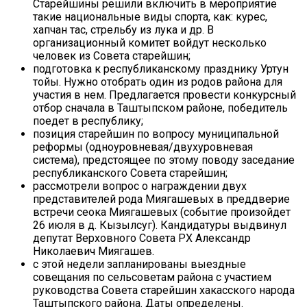
Старейшины решили включить в мероприятие
такие национальные виды спорта, как: курес,
хапчан тас, стрельбу из лука и др. В
организационный комитет войдут несколько
человек из Совета старейшин;
подготовка к республиканскому празднику Уртун
тойы. Нужно отобрать один из родов района для
участия в нем. Предлагается провести конкурсный
отбор сначала в Таштыпском районе, победитель
поедет в республику;
позиция старейшин по вопросу муниципальной
реформы (одноуровневая/двухуровневая
система), предстоящее по этому поводу заседание
республиканского Совета старейшин;
рассмотрели вопрос о награждении двух
представителей рода Миягашевых в преддверие
встречи сеока Миягашевых (событие произойдет
26 июля в д. Кызылсуг). Кандидатуры выдвинул
депутат Верховного Совета РХ Александр
Николаевич Миягашев.
с этой недели запланированы выездные
совещания по сельсоветам района с участием
руководства Совета старейшин хакасского народа
Таштыпского района. Даты определены.