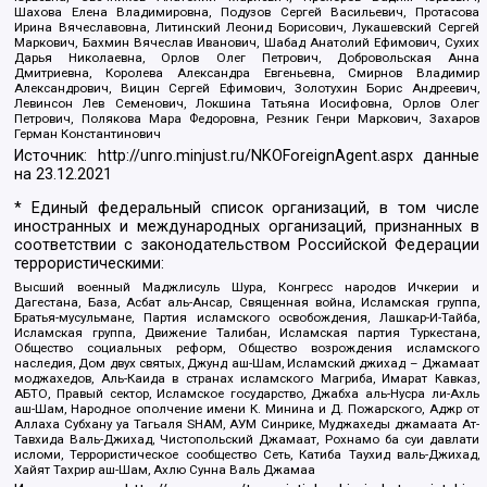
Шахова Елена Владимировна, Подузов Сергей Васильевич, Протасова
Ирина Вячеславовна, Литинский Леонид Борисович, Лукашевский Сергей
Маркович, Бахмин Вячеслав Иванович, Шабад Анатолий Ефимович, Сухих
Дарья Николаевна, Орлов Олег Петрович, Добровольская Анна
Дмитриевна, Королева Александра Евгеньевна, Смирнов Владимир
Александрович, Вицин Сергей Ефимович, Золотухин Борис Андреевич,
Левинсон Лев Семенович, Локшина Татьяна Иосифовна, Орлов Олег
Петрович, Полякова Мара Федоровна, Резник Генри Маркович, Захаров
Герман Константинович
Источник:
http://unro.minjust.ru/NKOForeignAgent.aspx
данные
на
23.12.2021
* Единый федеральный список организаций, в том числе
иностранных и международных организаций, признанных в
соответствии с законодательством Российской Федерации
террористическими:
Высший военный Маджлисуль Шура, Конгресс народов Ичкерии и
Дагестана, База, Асбат аль-Ансар, Священная война, Исламская группа,
Братья-мусульмане, Партия исламского освобождения, Лашкар-И-Тайба,
Исламская группа, Движение Талибан, Исламская партия Туркестана,
Общество социальных реформ, Общество возрождения исламского
наследия, Дом двух святых, Джунд аш-Шам, Исламский джихад – Джамаат
моджахедов, Аль-Каида в странах исламского Магриба, Имарат Кавказ,
АБТО, Правый сектор, Исламское государство, Джабха аль-Нусра ли-Ахль
аш-Шам, Народное ополчение имени К. Минина и Д. Пожарского, Аджр от
Аллаха Субхану уа Тагьаля SHAM, АУМ Синрике, Муджахеды джамаата Ат-
Тавхида Валь-Джихад, Чистопольский Джамаат, Рохнамо ба суи давлати
исломи, Террористическое сообщество Сеть, Катиба Таухид валь-Джихад,
Хайят Тахрир аш-Шам, Ахлю Сунна Валь Джамаа