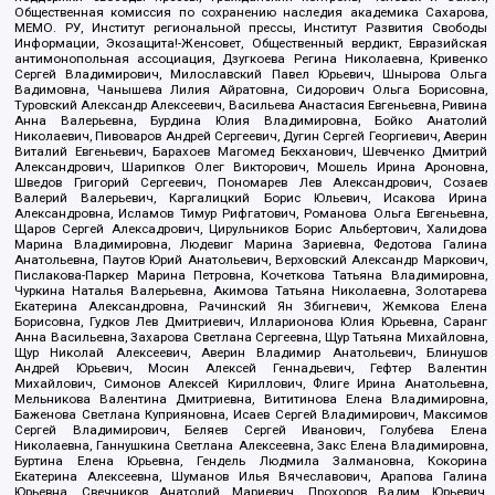
Общественная комиссия по сохранению наследия академика Сахарова,
МЕМО. РУ, Институт региональной прессы, Институт Развития Свободы
Информации, Экозащита!-Женсовет, Общественный вердикт, Евразийская
антимонопольная ассоциация, Дзугкоева Регина Николаевна, Кривенко
Сергей Владимирович, Милославский Павел Юрьевич, Шнырова Ольга
Вадимовна, Чанышева Лилия Айратовна, Сидорович Ольга Борисовна,
Туровский Александр Алексеевич, Васильева Анастасия Евгеньевна, Ривина
Анна Валерьевна, Бурдина Юлия Владимировна, Бойко Анатолий
Николаевич, Пивоваров Андрей Сергеевич, Дугин Сергей Георгиевич, Аверин
Виталий Евгеньевич, Барахоев Магомед Бекханович, Шевченко Дмитрий
Александрович, Шарипков Олег Викторович, Мошель Ирина Ароновна,
Шведов Григорий Сергеевич, Пономарев Лев Александрович, Созаев
Валерий Валерьевич, Каргалицкий Борис Юльевич, Исакова Ирина
Александровна, Исламов Тимур Рифгатович, Романова Ольга Евгеньевна,
Щаров Сергей Алексадрович, Цирульников Борис Альбертович, Халидова
Марина Владимировна, Людевиг Марина Зариевна, Федотова Галина
Анатольевна, Паутов Юрий Анатольевич, Верховский Александр Маркович,
Пислакова-Паркер Марина Петровна, Кочеткова Татьяна Владимировна,
Чуркина Наталья Валерьевна, Акимова Татьяна Николаевна, Золотарева
Екатерина Александровна, Рачинский Ян Збигневич, Жемкова Елена
Борисовна, Гудков Лев Дмитриевич, Илларионова Юлия Юрьевна, Саранг
Анна Васильевна, Захарова Светлана Сергеевна, Щур Татьяна Михайловна,
Щур Николай Алексеевич, Аверин Владимир Анатольевич, Блинушов
Андрей Юрьевич, Мосин Алексей Геннадьевич, Гефтер Валентин
Михайлович, Симонов Алексей Кириллович, Флиге Ирина Анатольевна,
Мельникова Валентина Дмитриевна, Вититинова Елена Владимировна,
Баженова Светлана Куприяновна, Исаев Сергей Владимирович, Максимов
Сергей Владимирович, Беляев Сергей Иванович, Голубева Елена
Николаевна, Ганнушкина Светлана Алексеевна, Закс Елена Владимировна,
Буртина Елена Юрьевна, Гендель Людмила Залмановна, Кокорина
Екатерина Алексеевна, Шуманов Илья Вячеславович, Арапова Галина
Юрьевна, Свечников Анатолий Мариевич, Прохоров Вадим Юрьевич,