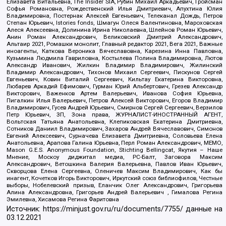
Елизавета Витальевна, The Insider SIA, Рубин Михаил Аркадьевич, Гройсман
Софья Романовна, Рождественский Илья Дмитриевич, Апухтина Юлия
Владимировна, Постернак Алексей Евгеньевич, Телеканал Дождь, Петров
Степан Юрьевич, Istories fonds, Шмагун Олеся Валентиновна, Мароховская
Алеся Алексеевна, Долинина Ирина Николаевна, Шлейнов Роман Юрьевич,
Анин Роман Александрович, Великовский Дмитрий Александрович,
Альтаир 2021, Ромашки монолит, Главный редактор 2021, Вега 2021, Важные
иноагенты, Каткова Вероника Вячеславовна, Карезина Инна Павловна,
Кузьмина Людмила Гавриловна, Костылева Полина Владимировна, Лютов
Александр Иванович, Жилкин Владимир Владимирович, Жилинский
Владимир Александрович, Тихонов Михаил Сергеевич, Пискунов Сергей
Евгеньевич, Ковин Виталий Сергеевич, Кильтау Екатерина Викторовна,
Любарев Аркадий Ефимович, Гурман Юрий Альбертович, Грезев Александр
Викторович, Важенков Артем Валерьевич, Иванова София Юрьевна,
Пигалкин Илья Валерьевич, Петров Алексей Викторович, Егоров Владимир
Владимирович, Гусев Андрей Юрьевич, Смирнов Сергей Сергеевич, Верзилов
Петр Юрьевич, ЗП, Зона права, ЖУРНАЛИСТ-ИНОСТРАННЫЙ АГЕНТ,
Вольтская Татьяна Анатольевна, Клепиковская Екатерина Дмитриевна,
Сотников Даниил Владимирович, Захаров Андрей Вячеславович, Симонов
Евгений Алексеевич, Сурначева Елизавета Дмитриевна, Соловьева Елена
Анатольевна, Арапова Галина Юрьевна, Перл Роман Александрович, МЕМО,
Mason G.E.S. Anonymous Foundation, Stichting Bellingcat, Якутия – Наше
Мнение, Москоу диджитал медиа, РС-Балт, Заговора Максим
Александрович, Ветошкина Валерия Валерьевна, Павлов Иван Юрьевич,
Скворцова Елена Сергеевна, Оленичев Максим Владимирович, Как бы
инагент, Кочетков Игорь Викторович, Иркутский союз библиофилов, Честные
выборы, Нобелевский призыв, Еланчик Олег Александрович, Григорьева
Алина Александровна, Григорьев Андрей Валерьевич , Гималова Регина
Эмилевна, Хисамова Регина Фаритовна
Источник:
https://minjust.gov.ru/ru/documents/7755/
данные на
03.12.2021