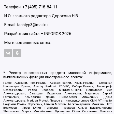
Телефон: +7 (495) 718-84-11
И.О. главного редактора Дорохова Н.В.
E-mail: tashtyp3@mail.ru
Разработчик сайта –
INFOROS
2026
Мы в социальных сетях:
* Реестр иностранных средств массовой информации,
выполняющих функции иностранного агента:
Голос Америки, Idel.Реалии, Кавказ.Реалии, Крым.Реалии, Телеканал
Настоящее Время, Azatliq Radiosi, PCE/PC, Сибирь.Реалии, Фактограф,
Север.Реалии, Радио Свобода, MEDIUM-ORIENT, Пономарев Лев
Александрович, Савицкая Людмила Алексеевна, Маркелов Сергей
Евгеньевич, Камалягин Денис Николаевич, Апахончич Дарья
Александровна, Medusa Project, Первое антикоррупционное СМИ, VTimes.io,
Баданин Роман Сергеевич, Гликин Максим Александрович, Маняхин Петр
Борисович, Ярош Юлия Петровна, Чуракова Ольга Владимировна,
Железнова Мария Михайловна, Лукьянова Юлия Сергеевна, Маетная