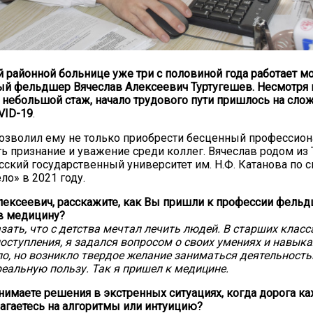
 районной больнице уже три с половиной года работает м
й фельдшер Вячеслав Алексеевич Туртугешев. Несмотря 
 небольшой стаж, начало трудового пути пришлось на сло
VID-19
.
озволил ему не только приобрести бесценный профессион
ть признание и уважение среди коллег. Вячеслав родом из
сский государственный университет им. Н.Ф. Катанова по 
ло» в 2021 году.
лексеевич, расскажите, как Вы пришли к профессии фельд
в медицину?
зать, что с детства мечтал лечить людей. В старших класса
оступления, я задался вопросом о своих умениях и навыка
ло, но возникло твердое желание заниматься деятельность
еальную пользу. Так я пришел к медицине.
нимаете решения в экстренных ситуациях, когда дорога к
агаетесь на алгоритмы или интуицию?