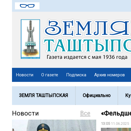
Новости
О газете
Подписка
Архив номеров
ЗЕМЛЯ ТАШТЫПСКАЯ
Официально
Ку
Новости
Все
«Фельдше
13:05
11.06.2025