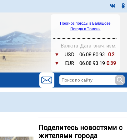
Прогноз погоды в Балашове
Погода в Тюмени
Валюта
Дата
знач.
изм.
▼
USD
06.08
80.93
0.2
▼
EUR
06.08
93.19
0.39
Поделитесь новостями с
жителями города