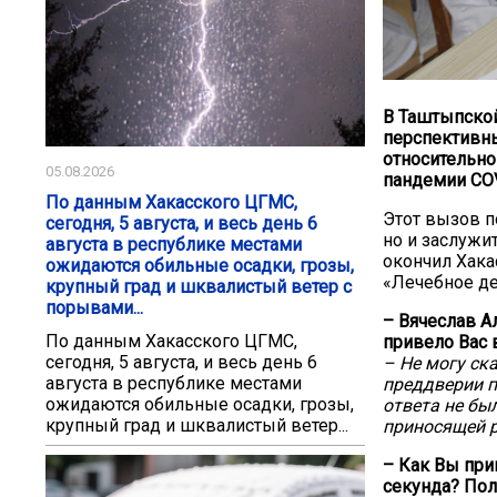
В Таштыпской
перспективны
относительно
05.08.2026
пандемии CO
По данным Хакасского ЦГМС,
Этот вызов п
сегодня, 5 августа, и весь день 6
но и заслужи
августа в республике местами
окончил Хака
ожидаются обильные осадки, грозы,
«Лечебное де
крупный град и шквалистый ветер с
порывами...
– Вячеслав А
По данным Хакасского ЦГМС,
привело Вас 
сегодня, 5 августа, и весь день 6
– Не могу ска
августа в республике местами
преддверии п
ожидаются обильные осадки, грозы,
ответа не бы
крупный град и шквалистый ветер...
приносящей р
– Как Вы при
секунда? Пол