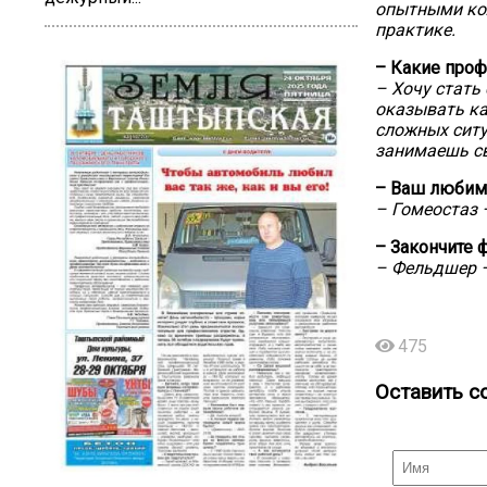
опытными кол
практике.
– Какие проф
– Хочу стать
оказывать к
сложных ситу
занимаешь св
– Ваш любим
– Гомеостаз 
– Закончите 
– Фельдшер –
475
Оставить с