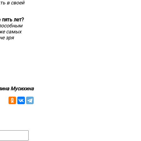
ть в своей
 пять лет?
способным
же самых
не зря
ина Мусихина