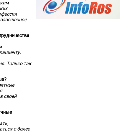
ским
ских
рофессии
 взвешенное
отрудничества
и
пациенту.
я. Только так
ше?
иятные
ая
в своей
учные
ать,
ться с более