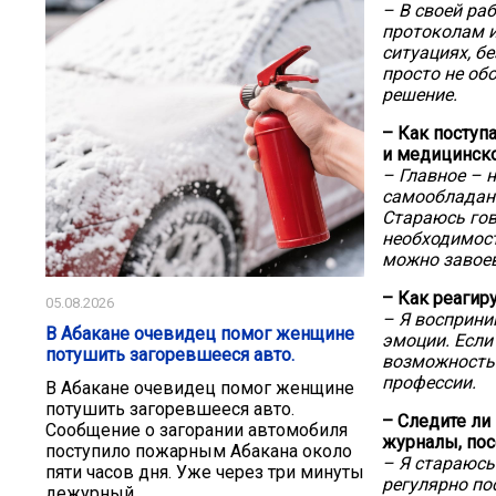
– В своей ра
протоколам и
ситуациях, б
просто не об
решение.
– Как поступ
и медицинско
– Главное – 
самообладани
Стараюсь гов
необходимост
можно завоев
– Как реагир
05.08.2026
– Я восприни
В Абакане очевидец помог женщине
эмоции. Если
потушить загоревшееся авто.
возможность 
профессии.
В Абакане очевидец помог женщине
потушить загоревшееся авто.
– Следите ли
Сообщение о загорании автомобиля
журналы, по
поступило пожарным Абакана около
– Я стараюсь
пяти часов дня. Уже через три минуты
регулярно по
дежурный...