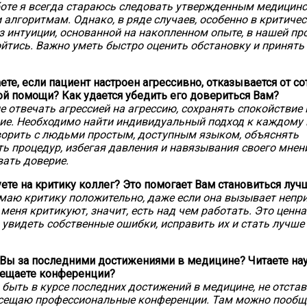
боте я всегда стараюсь следовать утвержденным медицин
 алгоритмам. Однако, в ряде случаев, особенно в критиче
ез интуиции, основанной на накопленном опыте, в нашей п
ойтись. Важно уметь быстро оценить обстановку и принять
аете, если пациент настроен агрессивно, отказывается от с
й помощи? Как удается убедить его довериться Вам?
не отвечать агрессией на агрессию, сохранять спокойствие 
е. Необходимо найти индивидуальный подход к каждому 
орить с людьми простым, доступным языком, объяснять
ь процедур, избегая давления и навязывания своего мнени
ать доверие.
уете на критику коллег? Это помогает Вам становиться луч
маю критику положительно, даже если она вызывает непр
 меня критикуют, значит, есть над чем работать. Это ценн
увидеть собственные ошибки, исправить их и стать лучше 
 Вы за последними достижениями в медицине? Читаете на
сещаете конференции?
 быть в курсе последних достижений в медицине, не отстав
сещаю профессиональные конференции. Там можно пообща