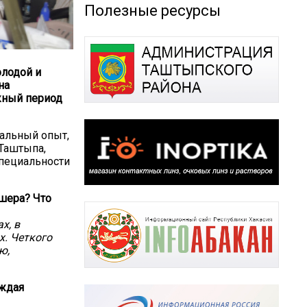
Полезные ресурсы
олодой и
на
жный период
альный опыт,
 Таштыпа,
специальности
шера? Что
х, в
х. Четкого
ю,
аждая