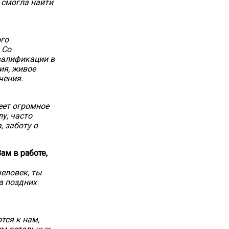
 смогла найти
ого
 Со
валификации в
ия, живое
чения.
еет огромное
у, часто
, заботу о
ам в работе,
еловек, ты
а поздних
тся к нам,