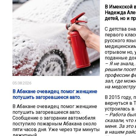
В Имекской в
Надежда Алек
детей, но и 
С детства она
первого клас
русского язы
медицинским 
отрывом но, 
поданные до
– Я не знала
решили посет
профессии фе
зал, где мож
05.08.2026
на медсестру
В Абакане очевидец помог женщине
потушить загоревшееся авто.
В 2015 году,
вернуться в 
В Абакане очевидец помог женщине
устроилась в
потушить загоревшееся авто.
– Работа был
Сообщение о загорании автомобиля
сказали, что 
поступило пожарным Абакана около
меня. За это
пяти часов дня. Уже через три минуты
в нашем райо
дежурный...