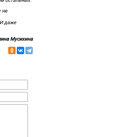
ем остальных.
 не
 И даже
ина Мусихина