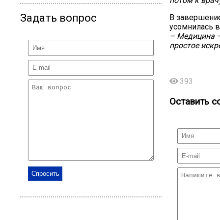
потом к врач
Задать вопрос
В завершение
усомнилась в
– Медицина –
простое искр
393
Оставить с