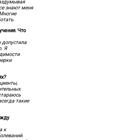
раздумывая
все знают меня
 Многие
отать.
чения. Что
а допустила
. Я
одимости
верки
ях?
ациенты,
ительных
 стараюсь
всегда такие
ежду
а к
болеваний.