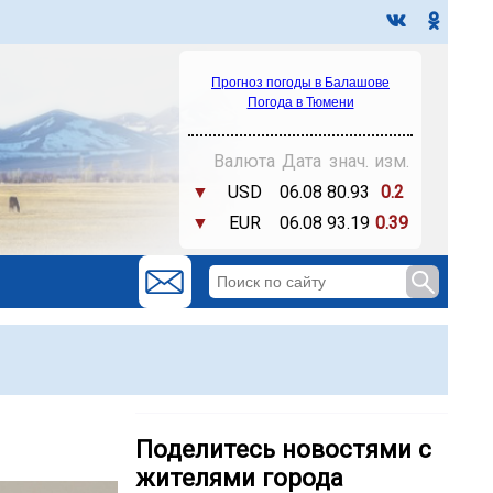
Прогноз погоды в Балашове
Погода в Тюмени
Валюта
Дата
знач.
изм.
▼
USD
06.08
80.93
0.2
▼
EUR
06.08
93.19
0.39
Поделитесь новостями с
жителями города