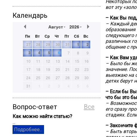
Некоторых по
вот эту «зол
Календарь
– Как Вы под
– Каждый ден
Август
2026
образования 
следующего г
Пн
Вт
Ср
Чт
Пт
Сб
Вс
различных го
27
28
29
30
31
1
2
общение с пр
3
4
5
6
7
8
9
– Как Вам уд
10
11
12
13
14
15
16
– Было бы же
значение. По
17
18
19
20
21
22
23
выезжаю на с
24
25
26
27
28
29
30
детях берут н
31
1
2
3
4
5
6
– Если бы Вы
что бы это б
– Возможност
Вопрос-ответ
Все
его сразу пр
стадиях. Есл
Как можно найти статью?
...
– Закончите 
Подробнее...
– Быть вторы