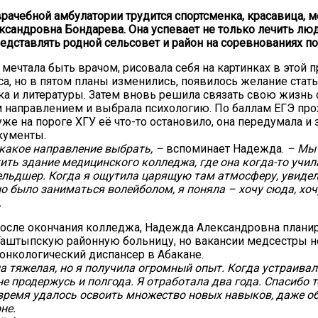
рачебной амбулатории трудится спортсменка, красавица, м
сандровна Бондарева. Она успевает не только лечить люд
представлять родной сельсовет и район на соревнованиях п
 мечтала быть врачом, рисовала себя на картинках в этой 
са, но в пятом планы изменились, появилось желание стат
ка и литературы. Затем вновь решила связать свою жизнь 
направлением и выбрала психологию. По баллам ЕГЭ про
уже на пороге ХГУ её что-то остановило, она передумала и 
кументы.
, какое направление выбрать, –
вспоминает Надежда.
– Мы
ить здание медицинского колледжа, где она когда-то учил
льдшер. Когда я ощутила царящую там атмосферу, увиде
но было заниматься волейболом, я поняла – хочу сюда, хоч
.
 после окончания колледжа, Надежда Александровна плани
Таштыпскую районную больницу, но вакансии медсестры н
 онкологический диспансер в Абакане.
а тяжелая, но я получила огромный опыт. Когда устраивал
не продержусь и полгода. Я отработала два года. Спасибо т
 время удалось освоить множество новых навыков, даже о
не.