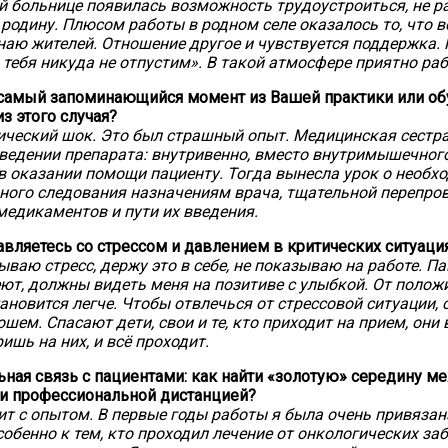
й больнице появилась возможность трудоустроиться, не 
 родину. Плюсом работы в родном селе оказалось то, что 
 знаю жителей. Отношение другое и чувствуется поддержка.
 тебя никуда не отпустим». В такой атмосфере приятно раб
самый запоминающийся момент из Вашей практики или обу
з этого случая?
ческий шок. Это был страшный опыт. Медицинская сестр
ведении препарата: внутривенно, вместо внутримышечного
в оказании помощи пациенту. Тогда вынесла урок о необх
ного следования назначениям врача, тщательной перепро
едикаментов и пути их введения.
авляетесь со стрессом и давлением в критических ситуаци
ываю стресс, держу это в себе, не показываю на работе. П
ют, должны видеть меня на позитиве с улыбкой. От полож
ановится легче. Чтобы отвлечься от стрессовой ситуации,
шем. Спасают дети, свои и те, кто приходит на прием, они 
ишь на них, и всё проходит.
ная связь с пациентами: как найти «золотую» середину м
и профессиональной дистанцией?
ит с опытом. В первые годы работы я была очень привязан
собенно к тем, кто проходил лечение от онкологических за