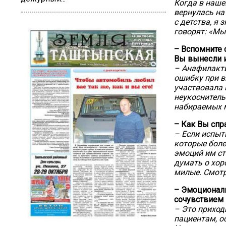
Когда в наше
вернулась на
с детства, я
говорят: «Мы
– Вспомните 
Вы вынесли и
– Анафилакти
ошибку при в
участвовала 
неукоснитель
набираемых м
– Как Вы спр
– Если испыт
которые боле
эмоций им ст
думать о хоро
милые. Смотр
– Эмоциональ
сочувствием 
– Это приход
пациентам, о