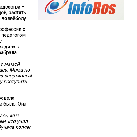
едсестра –
ей, растить
о волейболу.
профессии с
ь педагогом
с
ходила с
забрала
 с мамой
ась. Мама по
ла спортивный
у поступить
ровала
е было. Она
ась, мне
ем, кто учил
бучала коллег