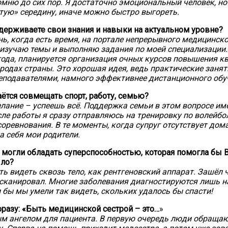
мню до сих пор. Я достаточно эмоциональный человек, но
отую» середину, иначе можно быстро выгореть.
держиваете свои знания и навыки на актуальном уровне?
ь, когда есть время, на портале непрерывного медицинск
изучаю темы и выполняю задания по моей специализации.
ода, планируется организация очных курсов повышения к
родах страны. Это хорошая идея, ведь практические занят
еподавателями, намного эффективнее дистанционного обу
аётся совмещать спорт, работу, семью?
лание – успеешь всё. Поддержка семьи в этом вопросе им
сле работы я сразу отправляюсь на тренировку по волейбол
оревнования. В те моменты, когда супруг отсутствует дома
а себя мои родители.
 могли обладать суперспособностью, которая помогла бы В
ыло?
ь видеть сквозь тело, как рентгеновский аппарат. Зашёл ч
осканировал. Многие заболевания диагностируются лишь н
и бы мы умели так видеть, скольких удалось бы спасти!
фразу: «Быть медицинской сестрой – это…
»
м ангелом для пациента. В первую очередь люди обращаю