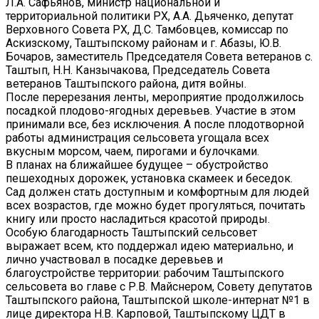
Л.А. Сафьянов, министр национальной и
территориальной политики РХ, А.А. Дьяченко, депутат
Верховного Совета РХ, Д.С. Тамбовцев, комиссар по
Аскизскому, Таштыпскому районам и г. Абазы, Ю.В.
Бочаров, заместитель Председателя Совета ветеранов с.
Таштып, Н.Н. Канзычакова, Председатель Совета
ветеранов Таштыпского района, дитя войны.
После перерезания ленты, мероприятие продолжилось
посадкой плодово-ягодных деревьев. Участие в этом
принимали все, без исключения. А после плодотворной
работы администрация сельсовета угощала всех
вкусным морсом, чаем, пирогами и булочками.
В планах на ближайшее будущее – обустройство
пешеходных дорожек, установка скамеек и беседок.
Сад должен стать доступным и комфортным для людей
всех возрастов, где можно будет прогуляться, почитать
книгу или просто насладиться красотой природы.
Особую благодарность Таштыпский сельсовет
выражает всем, кто поддержал идею материально, и
лично участвовал в посадке деревьев и
благоустройстве территории: рабочим Таштыпского
сельсовета во главе с Р.В. Майснером, Совету депутатов
Таштыпского района, Таштыпской школе-интернат №1 в
лице директора Н.В. Карповой, Таштыпскому ЦДТ в