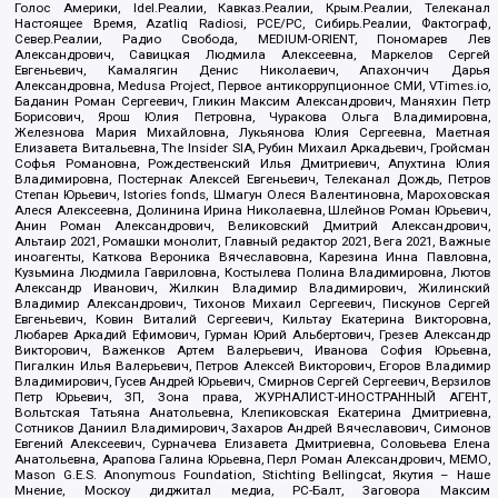
Голос Америки, Idel.Реалии, Кавказ.Реалии, Крым.Реалии, Телеканал
Настоящее Время, Azatliq Radiosi, PCE/PC, Сибирь.Реалии, Фактограф,
Север.Реалии, Радио Свобода, MEDIUM-ORIENT, Пономарев Лев
Александрович, Савицкая Людмила Алексеевна, Маркелов Сергей
Евгеньевич, Камалягин Денис Николаевич, Апахончич Дарья
Александровна, Medusa Project, Первое антикоррупционное СМИ, VTimes.io,
Баданин Роман Сергеевич, Гликин Максим Александрович, Маняхин Петр
Борисович, Ярош Юлия Петровна, Чуракова Ольга Владимировна,
Железнова Мария Михайловна, Лукьянова Юлия Сергеевна, Маетная
Елизавета Витальевна, The Insider SIA, Рубин Михаил Аркадьевич, Гройсман
Софья Романовна, Рождественский Илья Дмитриевич, Апухтина Юлия
Владимировна, Постернак Алексей Евгеньевич, Телеканал Дождь, Петров
Степан Юрьевич, Istories fonds, Шмагун Олеся Валентиновна, Мароховская
Алеся Алексеевна, Долинина Ирина Николаевна, Шлейнов Роман Юрьевич,
Анин Роман Александрович, Великовский Дмитрий Александрович,
Альтаир 2021, Ромашки монолит, Главный редактор 2021, Вега 2021, Важные
иноагенты, Каткова Вероника Вячеславовна, Карезина Инна Павловна,
Кузьмина Людмила Гавриловна, Костылева Полина Владимировна, Лютов
Александр Иванович, Жилкин Владимир Владимирович, Жилинский
Владимир Александрович, Тихонов Михаил Сергеевич, Пискунов Сергей
Евгеньевич, Ковин Виталий Сергеевич, Кильтау Екатерина Викторовна,
Любарев Аркадий Ефимович, Гурман Юрий Альбертович, Грезев Александр
Викторович, Важенков Артем Валерьевич, Иванова София Юрьевна,
Пигалкин Илья Валерьевич, Петров Алексей Викторович, Егоров Владимир
Владимирович, Гусев Андрей Юрьевич, Смирнов Сергей Сергеевич, Верзилов
Петр Юрьевич, ЗП, Зона права, ЖУРНАЛИСТ-ИНОСТРАННЫЙ АГЕНТ,
Вольтская Татьяна Анатольевна, Клепиковская Екатерина Дмитриевна,
Сотников Даниил Владимирович, Захаров Андрей Вячеславович, Симонов
Евгений Алексеевич, Сурначева Елизавета Дмитриевна, Соловьева Елена
Анатольевна, Арапова Галина Юрьевна, Перл Роман Александрович, МЕМО,
Mason G.E.S. Anonymous Foundation, Stichting Bellingcat, Якутия – Наше
Мнение, Москоу диджитал медиа, РС-Балт, Заговора Максим