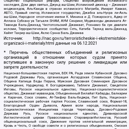
Общество социальных реформ, Общество возрождения исламского
наследия, Дом двух святых, Джунд аш-Шам, Исламский джихад – Джамаат
моджахедов, Аль-Каида в странах исламского Магриба, Имарат Кавказ,
АБТО, Правый сектор, Исламское государство, Джабха аль-Нусра ли-Ахль
аш-Шам, Народное ополчение имени К. Минина и Д. Пожарского, Аджр от
Аллаха Субхану уа Тагьаля SHAM, АУМ Синрике, Муджахеды джамаата Ат-
Тавхида Валь-Джихад, Чистопольский Джамаат, Рохнамо ба суи давлати
исломи, Террористическое сообщество Сеть, Катиба Таухид валь-Джихад,
Хайят Тахрир аш-Шам, Ахлю Сунна Валь Джамаа
Источник:
http://nac.gov.ru/terroristicheskie-i-ekstremistskie-
organizacii-i-materialy.html
данные на
06.12.2021
* Перечень общественных объединений и религиозных
организаций в отношении которых судом принято
вступившее в законную силу решение о ликвидации или
запрете деятельности:
Национал-большевистская партия, ВЕК РА, Рада земли Кубанской Духовно
Родовой Державы Русь, организация Асгардская Славянская Община,
Община Капища Веды Перуна, Мужская Духовная Семинария Духовное
Учреждение, Нурджулар, К Богодержавию, Таблиги Джамаат, Свидетели
Иеговы, Русское национальное единство, Национал-социалистическое
общество, Джамаат мувахидов, Объединенный Вилайат Кабарды, Балкарии
и Карачая, Союз славян, Ат-Такфир Валь-Хиджра, Пит Буль, Национал-
социалистическая рабочая партия России, Славянский союз, Формат-18,
Благородный Орден Дьявола, Армия воли народа, Национальная
Социалистическая Инициатива города Череповца, Духовно-Родовая
Держава Русь, Русское национальное единство, Древнерусской
Инглистической церкви Православных Староверов-Инглингов, Русский
общенациональный союз, Движение против нелегальной иммиграции,
Кровь и Честь, О свободе совести и о религиозных объединениях, Омская