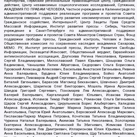
партнерства, Пермский региональный правозащитный центр, Гражданское
действие, Центр независимых социологических исследований, Сутяжник,
АКАДЕМИЯ ПО ПРАВАМ ЧЕЛОВЕКА, Частное учреждение в Калининграде по
административной поддержке реализации программ и проектов Совета
Министров северных стран, Центр развития некоммерческих организаций,
Гражданское содействие, Интернешнл-Р, Центр Защиты Прав Средств
Массовой Информации, Институт развития прессы - Сибирь, Частное
учреждение в Санкт-Петербурге по административной поддержке
реализации программ и проектов Совета Министров Северных Стран, Фонд
поддержки свободы прессы, Гражданский контроль, Человек и Закон,
Общественная комиссия по сохранению наследия академика Сахарова,
МЕМО. РУ, Институт региональной прессы, Институт Развития Свободы
Информации, Экозащита!-Женсовет, Общественный вердикт, Евразийская
антимонопольная ассоциация, Дзугкоева Регина Николаевна, Кривенко
Сергей Владимирович, Милославский Павел Юрьевич, Шнырова Ольга
Вадимовна, Чанышева Лилия Айратовна, Сидорович Ольга Борисовна,
Туровский Александр Алексеевич, Васильева Анастасия Евгеньевна, Ривина
Анна Валерьевна, Бурдина Юлия Владимировна, Бойко Анатолий
Николаевич, Пивоваров Андрей Сергеевич, Дугин Сергей Георгиевич, Аверин
Виталий Евгеньевич, Барахоев Магомед Бекханович, Шевченко Дмитрий
Александрович, Шарипков Олег Викторович, Мошель Ирина Ароновна,
Шведов Григорий Сергеевич, Пономарев Лев Александрович, Созаев
Валерий Валерьевич, Каргалицкий Борис Юльевич, Исакова Ирина
Александровна, Исламов Тимур Рифгатович, Романова Ольга Евгеньевна,
Щаров Сергей Алексадрович, Цирульников Борис Альбертович, Халидова
Марина Владимировна, Людевиг Марина Зариевна, Федотова Галина
Анатольевна, Паутов Юрий Анатольевич, Верховский Александр Маркович,
Пислакова-Паркер Марина Петровна, Кочеткова Татьяна Владимировна,
Чуркина Наталья Валерьевна, Акимова Татьяна Николаевна, Золотарева
Екатерина Александровна, Рачинский Ян Збигневич, Жемкова Елена
Борисовна, Гудков Лев Дмитриевич, Илларионова Юлия Юрьевна, Саранг
Анна Васильевна, Захарова Светлана Сергеевна, Щур Татьяна Михайловна,