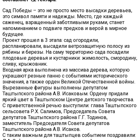
Сад Победы – это не просто место высадки деревьев,
это символ памяти и надежды. Место, где каждый
саженец, взращенный заботливыми руками, станет
напоминанием о подвиге предков и верой в мирное
будущее.
Проект прошел в 3 этапа: сад огородили,
распланировали, высадили ветрозащитную полосу из
рябины и березы. На саму территорию сада посадили
плодовые деревья и кустарники: жимолость, смородину,
сливу, крыжовник.
Входная арка выполнена из массива дерева, которую
украшают резные панно с событиями исторического
значения, а также орден Великой Отечественной войны.
Вырезанные фигуры выполнены депутатом
Таштыпского района А.В. Исаковым. Ордену придали
яркий цвет в Таштыпском Центре детского творчества.
С приветственной речью выступили: глава Таштыпского
сельсовета Р.Х. Салимов, Председатель Совета
депутатов Таштыпского района Г.Г. Тодинов,
заместитель Председателя Совета депутатов
Таштыпского района А.В. Исаков.
С таким важным для таштыпцев событием поздравили: