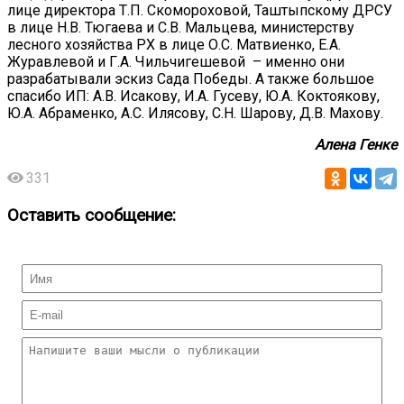
лице директора Т.П. Скомороховой, Таштыпскому ДРСУ
в лице Н.В. Тюгаева и С.В. Мальцева, министерству
лесного хозяйства РХ в лице О.С. Матвиенко, Е.А.
Журавлевой и Г.А. Чильчигешевой – именно они
разрабатывали эскиз Сада Победы. А также большое
спасибо ИП: А.В. Исакову, И.А. Гусеву, Ю.А. Коктоякову,
Ю.А. Абраменко, А.С. Илясову, С.Н. Шарову, Д.В. Махову.
Алена Генке
331
Оставить сообщение: