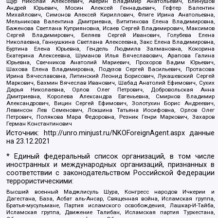
Щур Николай Алексеевич, Аверин Владимир Анатольевич, Блинушов
Андрей Юрьевич, Мосин Алексей Геннадьевич, Гефтер Валентин
Михайлович, Симонов Алексей Кириллович, Флиге Ирина Анатольевна,
Мельникова Валентина Дмитриевна, Вититинова Елена Владимировна,
Баженова Светлана Куприяновна, Исаев Сергей Владимирович, Максимов
Сергей Владимирович, Беляев Сергей Иванович, Голубева Елена
Николаевна, Ганнушкина Светлана Алексеевна, Закс Елена Владимировна,
Буртина Елена Юрьевна, Гендель Людмила Залмановна, Кокорина
Екатерина Алексеевна, Шуманов Илья Вячеславович, Арапова Галина
Юрьевна, Свечников Анатолий Мариевич, Прохоров Вадим Юрьевич,
Шахова Елена Владимировна, Подузов Сергей Васильевич, Протасова
Ирина Вячеславовна, Литинский Леонид Борисович, Лукашевский Сергей
Маркович, Бахмин Вячеслав Иванович, Шабад Анатолий Ефимович, Сухих
Дарья Николаевна, Орлов Олег Петрович, Добровольская Анна
Дмитриевна, Королева Александра Евгеньевна, Смирнов Владимир
Александрович, Вицин Сергей Ефимович, Золотухин Борис Андреевич,
Левинсон Лев Семенович, Локшина Татьяна Иосифовна, Орлов Олег
Петрович, Полякова Мара Федоровна, Резник Генри Маркович, Захаров
Герман Константинович
Источник:
http://unro.minjust.ru/NKOForeignAgent.aspx
данные
на
23.12.2021
* Единый федеральный список организаций, в том числе
иностранных и международных организаций, признанных в
соответствии с законодательством Российской Федерации
террористическими:
Высший военный Маджлисуль Шура, Конгресс народов Ичкерии и
Дагестана, База, Асбат аль-Ансар, Священная война, Исламская группа,
Братья-мусульмане, Партия исламского освобождения, Лашкар-И-Тайба,
Исламская группа, Движение Талибан, Исламская партия Туркестана,