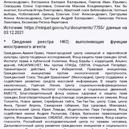
Александрович, Ветошкина Валерия Валерьевна, Павлов Иван Юрьевич,
Скворцова Елена Сергеевна, Оленичев Максим Владимирович, Как бы
инагент, Кочетков Игорь Викторович, Иркутский союз библиофилов, Честные
выборы, Нобелевский призыв, Еланчик Олег Александрович, Григорьева
Алина Александровна, Григорьев Андрей Валерьевич , Гималова Регина
Эмилевна, Хисамова Регина Фаритовна
Источник:
https://minjust.gov.ru/ru/documents/7755/
данные на
03.12.2021
* Сведения реестра НКО, выполняющих функции
иностранного агента:
Гражданин.Армия.Право, Нижегородский центр немецкой и европейской
культуры, Центр гендерных исследований, Фонд защиты прав граждан Штаб,
Институт права и публичной политики, Фонд борьбы с коррупцией, Альянс
врачей, НАСИЛИЮ.НЕТ, Мы против СПИДа, СВЕЧА, Открытый Петербург,
Гуманитарное действие, Лига Избирателей, Правовая инициатива,
Гражданская инициатива против экологической преступности,
Гражданский Союз, "Хасдей Ерушалаим" (Милосердие), Центр поддержки и
содействия развитию средств массовой информации, В защиту прав
заключенных, Горячая Линия, Центр социально-информационных
инициатив Действие, Институт глобализации и социальных движений,
ВМЕСТЕ, Благотворительный фонд охраны здоровья и защиты прав
граждан, Благотворительный фонд помощи осужденным и их семьям, Фонд
Тольятти, Новое время, Серебряная тайга, Так-Так-Так, центр Сова, центр
Анна, Проект Апрель, Самарская губерния, Эра здоровья, Мемориал,
Аналитический Центр Юрия Левады, Издательство Парк Гагарина, Фонд
содействия имени Андрея Рылькова, Сфера, Уральская правозащитная
группа, Женщины Евразии, СИБАЛЬТ, Институт прав человека, Фонд защиты
гласности, Российский исследовательский центр по правам человека,
Дальневосточный центр развития гражданских инициатив и социального