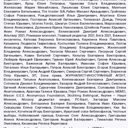
Борисович, Ярош Юлия Петровна, Чуракова Ольга Владимировна,
Железнова Мария Михайловна, Лукьянова Юлия Сергеевна, Маетная
Елизавета Витальевна, The Insider SIA, Рубин Михаил Аркадьевич, Гройсман
Софья Романовна, Рождественский Илья Дмитриевич, Апухтина Юлия
Владимировна, Постернак Алексей Евгеньевич, Телеканал Дождь, Петров
Степан Юрьевич, Istories fonds, Шмагун Олеся Валентиновна, Мароховская
Алеся Алексеевна, Долинина Ирина Николаевна, Шлейнов Роман Юрьевич,
Анин Роман Александрович, Великовский Дмитрий Александрович,
Альтаир 2021, Ромашки монолит, Главный редактор 2021, Вега 2021, Важные
иноагенты, Каткова Вероника Вячеславовна, Карезина Инна Павловна,
Кузьмина Людмила Гавриловна, Костылева Полина Владимировна, Лютов
Александр Иванович, Жилкин Владимир Владимирович, Жилинский
Владимир Александрович, Тихонов Михаил Сергеевич, Пискунов Сергей
Евгеньевич, Ковин Виталий Сергеевич, Кильтау Екатерина Викторовна,
Любарев Аркадий Ефимович, Гурман Юрий Альбертович, Грезев Александр
Викторович, Важенков Артем Валерьевич, Иванова София Юрьевна,
Пигалкин Илья Валерьевич, Петров Алексей Викторович, Егоров Владимир
Владимирович, Гусев Андрей Юрьевич, Смирнов Сергей Сергеевич, Верзилов
Петр Юрьевич, ЗП, Зона права, ЖУРНАЛИСТ-ИНОСТРАННЫЙ АГЕНТ,
Вольтская Татьяна Анатольевна, Клепиковская Екатерина Дмитриевна,
Сотников Даниил Владимирович, Захаров Андрей Вячеславович, Симонов
Евгений Алексеевич, Сурначева Елизавета Дмитриевна, Соловьева Елена
Анатольевна, Арапова Галина Юрьевна, Перл Роман Александрович, МЕМО,
Mason G.E.S. Anonymous Foundation, Stichting Bellingcat, Якутия – Наше
Мнение, Москоу диджитал медиа, РС-Балт, Заговора Максим
Александрович, Ветошкина Валерия Валерьевна, Павлов Иван Юрьевич,
Скворцова Елена Сергеевна, Оленичев Максим Владимирович, Как бы
инагент, Кочетков Игорь Викторович, Иркутский союз библиофилов, Честные
выборы, Нобелевский призыв, Еланчик Олег Александрович, Григорьева
Алина Александровна, Григорьев Андрей Валерьевич , Гималова Регина
Эмилевна, Хисамова Регина Фаритовна