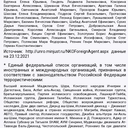
Буртина Елена Юрьевна, Гендель Людмила Залмановна, Кокорина
Екатерина Алексеевна, Шуманов Илья Вячеславович, Арапова Галина
Юрьевна, Свечников Анатолий Мариевич, Прохоров Вадим Юрьевич,
Шахова Елена Владимировна, Подузов Сергей Васильевич, Протасова
Ирина Вячеславовна, Литинский Леонид Борисович, Лукашевский Сергей
Маркович, Бахмин Вячеслав Иванович, Шабад Анатолий Ефимович, Сухих
Дарья Николаевна, Орлов Олег Петрович, Добровольская Анна
Дмитриевна, Королева Александра Евгеньевна, Смирнов Владимир
Александрович, Вицин Сергей Ефимович, Золотухин Борис Андреевич,
Левинсон Лев Семенович, Локшина Татьяна Иосифовна, Орлов Олег
Петрович, Полякова Мара Федоровна, Резник Генри Маркович, Захаров
Герман Константинович
Источник:
http://unro.minjust.ru/NKOForeignAgent.aspx
данные
на
23.12.2021
* Единый федеральный список организаций, в том числе
иностранных и международных организаций, признанных в
соответствии с законодательством Российской Федерации
террористическими:
Высший военный Маджлисуль Шура, Конгресс народов Ичкерии и
Дагестана, База, Асбат аль-Ансар, Священная война, Исламская группа,
Братья-мусульмане, Партия исламского освобождения, Лашкар-И-Тайба,
Исламская группа, Движение Талибан, Исламская партия Туркестана,
Общество социальных реформ, Общество возрождения исламского
наследия, Дом двух святых, Джунд аш-Шам, Исламский джихад – Джамаат
моджахедов, Аль-Каида в странах исламского Магриба, Имарат Кавказ,
АБТО, Правый сектор, Исламское государство, Джабха аль-Нусра ли-Ахль
аш-Шам, Народное ополчение имени К. Минина и Д. Пожарского, Аджр от
Аллаха Субхану уа Тагьаля SHAM, АУМ Синрике, Муджахеды джамаата Ат-
Тавхида Валь-Джихад, Чистопольский Джамаат, Рохнамо ба суи давлати