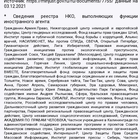
Источник:
https://minjust.gov.ru/ru/documents/7755/
данные на
03.12.2021
* Сведения реестра НКО, выполняющих функции
иностранного агента:
Гражданин.Армия.Право, Нижегородский центр немецкой и европейской
культуры, Центр гендерных исследований, Фонд защиты прав граждан Штаб,
Институт права и публичной политики, Фонд борьбы с коррупцией, Альянс
врачей, НАСИЛИЮ.НЕТ, Мы против СПИДа, СВЕЧА, Открытый Петербург,
Гуманитарное действие, Лига Избирателей, Правовая инициатива,
Гражданская инициатива против экологической преступности,
Гражданский Союз, "Хасдей Ерушалаим" (Милосердие), Центр поддержки и
содействия развитию средств массовой информации, В защиту прав
заключенных, Горячая Линия, Центр социально-информационных
инициатив Действие, Институт глобализации и социальных движений,
ВМЕСТЕ, Благотворительный фонд охраны здоровья и защиты прав
граждан, Благотворительный фонд помощи осужденным и их семьям, Фонд
Тольятти, Новое время, Серебряная тайга, Так-Так-Так, центр Сова, центр
Анна, Проект Апрель, Самарская губерния, Эра здоровья, Мемориал,
Аналитический Центр Юрия Левады, Издательство Парк Гагарина, Фонд
содействия имени Андрея Рылькова, Сфера, Уральская правозащитная
группа, Женщины Евразии, СИБАЛЬТ, Институт прав человека, Фонд защиты
гласности, Российский исследовательский центр по правам человека,
Дальневосточный центр развития гражданских инициатив и социального
партнерства, Пермский региональный правозащитный центр, Гражданское
действие, Центр независимых социологических исследований, Сутяжник,
АКАДЕМИЯ ПО ПРАВАМ ЧЕЛОВЕКА, Частное учреждение в Калининграде по
административной поддержке реализации программ и проектов Совета
Министров северных стран, Центр развития некоммерческих организаций,
Гражданское содействие, Интернешнл-Р, Центр Защиты Прав Средств
Массовой Информации, Институт развития прессы - Сибирь, Частное