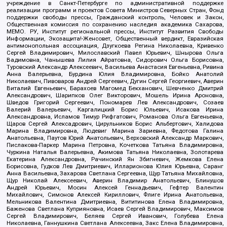
учреждение в Санкт-Петербурге по административной поддержке
реализации программ и проектов Совета Министров Северных Стран, Фонд
поддержки свободы прессы, Гражданский контроль, Человек и Закон,
Общественная комиссия по сохранению наследия академика Сахарова,
МЕМО. РУ, Институт региональной прессы, Институт Развития Свободы
Информации, Экозащита!-Женсовет, Общественный вердикт, Евразийская
антимонопольная ассоциация, Дзугкоева Регина Николаевна, Кривенко
Сергей Владимирович, Милославский Павел Юрьевич, Шнырова Ольга
Вадимовна, Чанышева Лилия Айратовна, Сидорович Ольга Борисовна,
Туровский Александр Алексеевич, Васильева Анастасия Евгеньевна, Ривина
Анна Валерьевна, Бурдина Юлия Владимировна, Бойко Анатолий
Николаевич, Пивоваров Андрей Сергеевич, Дугин Сергей Георгиевич, Аверин
Виталий Евгеньевич, Барахоев Магомед Бекханович, Шевченко Дмитрий
Александрович, Шарипков Олег Викторович, Мошель Ирина Ароновна,
Шведов Григорий Сергеевич, Пономарев Лев Александрович, Созаев
Валерий Валерьевич, Каргалицкий Борис Юльевич, Исакова Ирина
Александровна, Исламов Тимур Рифгатович, Романова Ольга Евгеньевна,
Щаров Сергей Алексадрович, Цирульников Борис Альбертович, Халидова
Марина Владимировна, Людевиг Марина Зариевна, Федотова Галина
Анатольевна, Паутов Юрий Анатольевич, Верховский Александр Маркович,
Пислакова-Паркер Марина Петровна, Кочеткова Татьяна Владимировна,
Чуркина Наталья Валерьевна, Акимова Татьяна Николаевна, Золотарева
Екатерина Александровна, Рачинский Ян Збигневич, Жемкова Елена
Борисовна, Гудков Лев Дмитриевич, Илларионова Юлия Юрьевна, Саранг
Анна Васильевна, Захарова Светлана Сергеевна, Щур Татьяна Михайловна,
Щур Николай Алексеевич, Аверин Владимир Анатольевич, Блинушов
Андрей Юрьевич, Мосин Алексей Геннадьевич, Гефтер Валентин
Михайлович, Симонов Алексей Кириллович, Флиге Ирина Анатольевна,
Мельникова Валентина Дмитриевна, Вититинова Елена Владимировна,
Баженова Светлана Куприяновна, Исаев Сергей Владимирович, Максимов
Сергей Владимирович, Беляев Сергей Иванович, Голубева Елена
Николаевна, Ганнушкина Светлана Алексеевна, Закс Елена Владимировна,