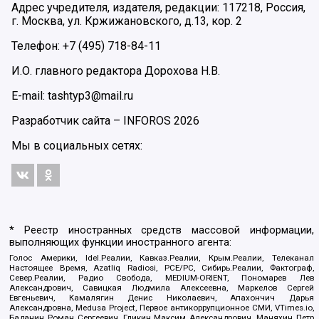
Адрес учредителя, издателя, редакции: 117218, Россия,
г. Москва, ул. Кржижановского, д.13, кор. 2
Телефон: +7 (495) 718-84-11
И.О. главного редактора Дорохова Н.В.
E-mail: tashtyp3@mail.ru
Разработчик сайта –
INFOROS
2026
Мы в социальных сетях:
* Реестр иностранных средств массовой информации,
выполняющих функции иностранного агента:
Голос Америки, Idel.Реалии, Кавказ.Реалии, Крым.Реалии, Телеканал
Настоящее Время, Azatliq Radiosi, PCE/PC, Сибирь.Реалии, Фактограф,
Север.Реалии, Радио Свобода, MEDIUM-ORIENT, Пономарев Лев
Александрович, Савицкая Людмила Алексеевна, Маркелов Сергей
Евгеньевич, Камалягин Денис Николаевич, Апахончич Дарья
Александровна, Medusa Project, Первое антикоррупционное СМИ, VTimes.io,
Баданин Роман Сергеевич, Гликин Максим Александрович, Маняхин Петр