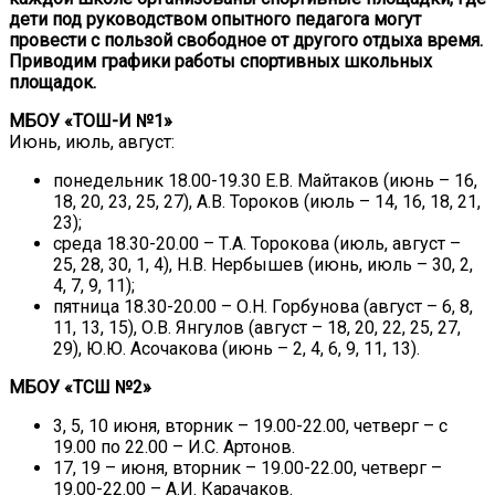
дети под руководством опытного педагога могут
провести с пользой свободное от другого отдыха время.
Приводим графики работы спортивных школьных
площадок.
МБОУ «ТОШ-И №1»
Июнь, июль, август:
понедельник 18.00-19.30 Е.В. Майтаков (июнь – 16,
18, 20, 23, 25, 27), А.В. Тороков (июль – 14, 16, 18, 21,
23);
среда 18.30-20.00 – Т.А. Торокова (июль, август –
25, 28, 30, 1, 4), Н.В. Нербышев (июнь, июль – 30, 2,
4, 7, 9, 11);
пятница 18.30-20.00 – О.Н. Горбунова (август – 6, 8,
11, 13, 15), О.В. Янгулов (август – 18, 20, 22, 25, 27,
29), Ю.Ю. Асочакова (июнь – 2, 4, 6, 9, 11, 13).
МБОУ «ТСШ №2»
3, 5, 10 июня, вторник – 19.00-22.00, четверг – с
19.00 по 22.00 – И.С. Артонов.
17, 19 – июня, вторник – 19.00-22.00, четверг –
19.00-22.00 – А.И. Карачаков.