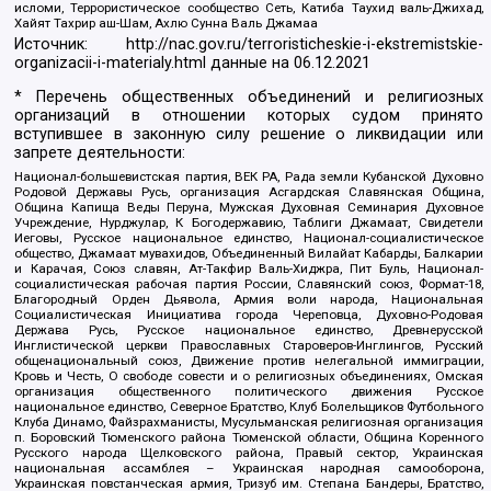
исломи, Террористическое сообщество Сеть, Катиба Таухид валь-Джихад,
Хайят Тахрир аш-Шам, Ахлю Сунна Валь Джамаа
Источник:
http://nac.gov.ru/terroristicheskie-i-ekstremistskie-
organizacii-i-materialy.html
данные на
06.12.2021
* Перечень общественных объединений и религиозных
организаций в отношении которых судом принято
вступившее в законную силу решение о ликвидации или
запрете деятельности:
Национал-большевистская партия, ВЕК РА, Рада земли Кубанской Духовно
Родовой Державы Русь, организация Асгардская Славянская Община,
Община Капища Веды Перуна, Мужская Духовная Семинария Духовное
Учреждение, Нурджулар, К Богодержавию, Таблиги Джамаат, Свидетели
Иеговы, Русское национальное единство, Национал-социалистическое
общество, Джамаат мувахидов, Объединенный Вилайат Кабарды, Балкарии
и Карачая, Союз славян, Ат-Такфир Валь-Хиджра, Пит Буль, Национал-
социалистическая рабочая партия России, Славянский союз, Формат-18,
Благородный Орден Дьявола, Армия воли народа, Национальная
Социалистическая Инициатива города Череповца, Духовно-Родовая
Держава Русь, Русское национальное единство, Древнерусской
Инглистической церкви Православных Староверов-Инглингов, Русский
общенациональный союз, Движение против нелегальной иммиграции,
Кровь и Честь, О свободе совести и о религиозных объединениях, Омская
организация общественного политического движения Русское
национальное единство, Северное Братство, Клуб Болельщиков Футбольного
Клуба Динамо, Файзрахманисты, Мусульманская религиозная организация
п. Боровский Тюменского района Тюменской области, Община Коренного
Русского народа Щелковского района, Правый сектор, Украинская
национальная ассамблея – Украинская народная самооборона,
Украинская повстанческая армия, Тризуб им. Степана Бандеры, Братство,