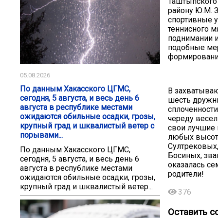
Таштыпского 
району Ю.М. 
спортивные у
теннисного мя
поднимании и
подобные мер
формировании
05.08.2026
По данным Хакасского ЦГМС,
В захватываю
сегодня, 5 августа, и весь день 6
шесть дружны
августа в республике местами
сплоченности
ожидаются обильные осадки, грозы,
череду весел
крупный град и шквалистый ветер с
свои лучшие 
порывами...
любых высот.
Султрековых,
По данным Хакасского ЦГМС,
Босиных, зва
сегодня, 5 августа, и весь день 6
оказалась се
августа в республике местами
родители!
ожидаются обильные осадки, грозы,
крупный град и шквалистый ветер...
376
Оставить с