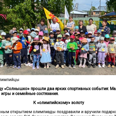
олимпийцы
ду «Солнышко» прошли два ярких спортивных события: М
игры и семейные состязания.
К «олимпийскому» золоту
ным открытием олимпиады поздравили и вручили подарки