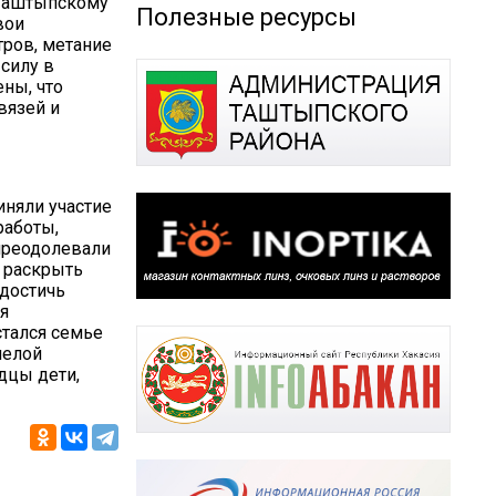
 Таштыпскому
Полезные ресурсы
вои
тров, метание
 силу в
ены, что
вязей и
иняли участие
работы,
преодолевали
 раскрыть
 достичь
я
стался семье
мелой
дцы дети,