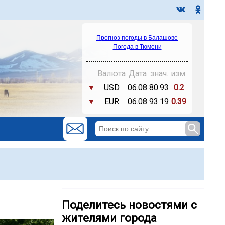
Прогноз погоды в Балашове
Погода в Тюмени
Валюта
Дата
знач.
изм.
▼
USD
06.08
80.93
0.2
▼
EUR
06.08
93.19
0.39
Поделитесь новостями с
жителями города