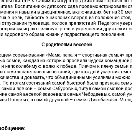
сельсовета Р.Х. Салимов и куратор Движения Первых по
Зитева. Воспитанники детского сада продемонстрировали с
мения и навыки в дисциплинах, включавших: бег на 30 ме
ча в цель, гибкость в наклонах вперед из положения стоя,
 отпускании туловища, полосе препятствий. Педагоги увер
оприятия играют важную роль в укреплении дружеских с
 здорового образа жизни у подрастающего поколения.
С родителями веселей
щем соревновании «Мама, папа, я – спортивная семья» пр
х семей, каждая из которых проявила чудеса командной 
 и непоколебимую волю к победе. Плечом к плечу семьи 
ых и увлекательных испытаний, где каждый участник смог
качества и доказать, что объединенными усилиями можно
 По итогам состязаний самой быстрой была признана семь
 самой ловкой – семья Сабуровых, титул самой смелой до
ние самой веселой завоевала семья Чебодаевых, самой у
мья Поповых, а самой дружной – семья Дикобаевых. Моло
ообщение: