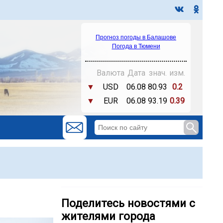
Прогноз погоды в Балашове
Погода в Тюмени
Валюта
Дата
знач.
изм.
▼
USD
06.08
80.93
0.2
▼
EUR
06.08
93.19
0.39
Поделитесь новостями с
жителями города