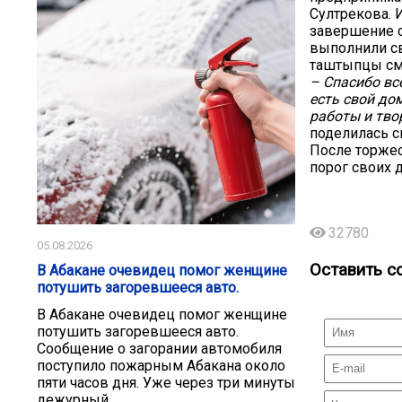
Султрекова. 
завершение с
выполнили св
таштыпцы см
– Спасибо вс
есть свой до
работы и тво
поделилась с
После торжес
порог своих 
32780
05.08.2026
Оставить с
В Абакане очевидец помог женщине
потушить загоревшееся авто.
В Абакане очевидец помог женщине
потушить загоревшееся авто.
Сообщение о загорании автомобиля
поступило пожарным Абакана около
пяти часов дня. Уже через три минуты
дежурный...