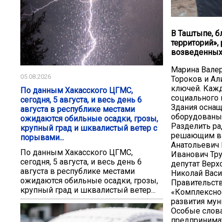
В Таштыпе, б
территорий»,
возведенных 
Марина Валер
05.08.2026
Тороков и Ал
ключей. Кажд
По данным Хакасского ЦГМС,
социального 
сегодня, 5 августа, и весь день 6
Здания осна
августа в республике местами
оборудованы
ожидаются обильные осадки, грозы,
Разделить ра
крупный град и шквалистый ветер с
решающим в р
порывами...
Анатольевич 
По данным Хакасского ЦГМС,
Иванович Тру
сегодня, 5 августа, и весь день 6
депутат Верх
августа в республике местами
Николай Вас
ожидаются обильные осадки, грозы,
Правительств
крупный град и шквалистый ветер...
«Комплексное
развития мун
Особые слова
предпринимат