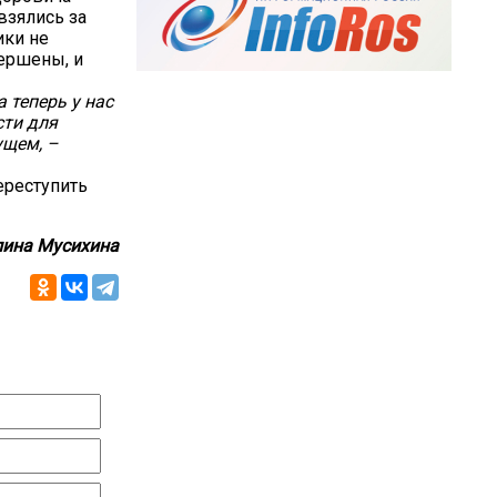
взялись за
ики не
вершены, и
 теперь у нас
сти для
ущем, –
ереступить
ина Мусихина