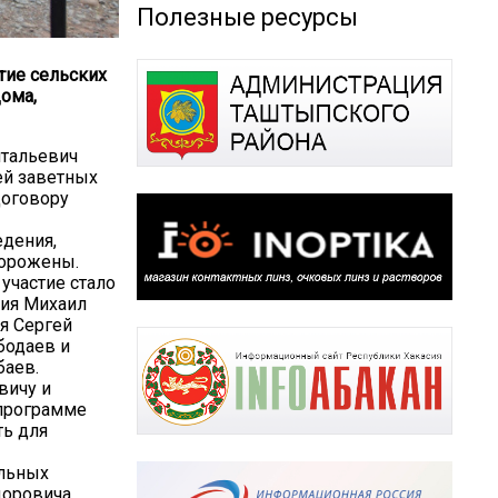
Полезные ресурсы
тие сельских
ома,
итальевич
ей заветных
договору
дения,
горожены.
участие стало
сия Михаил
я Сергей
бодаев и
баев.
вичу и
 программе
ть для
альных
доровича