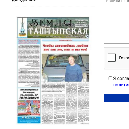
Я согл
полити