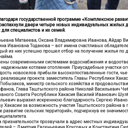
лагодаря государственной программе «Комплексное разви
 распахнули двери четыре новых индивидуальных жилых д
для специалистов и их семей.
ьевна Матвеева, Оксана Владимировна Иванова, Айдар В
ина Ивановна Тоданова – вот имена счастливых обладател
ый из них успешно прошел отбор на получение жилья по 
найма.
щены современными системами водоснабжения и водоотве
 надежными котлами отопления. Приусадебные участки о
дость новоселов прибыли высокопоставленные гости, чье 
еализации проекта: заместитель Главы Республики Хака
Побызаков, министр сельского хозяйства и продовольстви
фанов, Глава Таштыпского района Николай Васильевич Че
овного Совета Республики Хакасия Василий Иванович Шул
ильевич выразил искреннюю благодарность Сергею Ивано
у Хакасии за возможность участия Таштыпского района в
 развитие сельских территорий», подчеркнув ее значимос
иципалитета.
 признательности прозвучали в адрес местных индивиду
елей – Дмитрия Евгеньевича Круговых и Константина Си