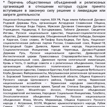
* Перечень общественных объединений и религиозных
организаций в отношении которых судом принято
вступившее в законную силу решение о ликвидации или
запрете деятельности:
Национал-большевистская партия, ВЕК РА, Рада земли Кубанской Духовно
Родовой Державы Русь, организация Асгардская Славянская Община,
Община Капища Веды Перуна, Мужская Духовная Семинария Духовное
Учреждение, Нурджулар, К Богодержавию, Таблиги Джамаат, Свидетели
Иеговы, Русское национальное единство, Национал-социалистическое
общество, Джамаат мувахидов, Объединенный Вилайат Кабарды, Балкарии
и Карачая, Союз славян, Ат-Такфир Валь-Хиджра, Пит Буль, Национал-
социалистическая рабочая партия России, Славянский союз, Формат-18,
Благородный Орден Дьявола, Армия воли народа, Национальная
Социалистическая Инициатива города Череповца, Духовно-Родовая
Держава Русь, Русское национальное единство, Древнерусской
Инглистической церкви Православных Староверов-Инглингов, Русский
общенациональный союз, Движение против нелегальной иммиграции,
Кровь и Честь, О свободе совести и о религиозных объединениях, Омская
организация общественного политического движения Русское
национальное единство, Северное Братство, Клуб Болельщиков Футбольного
Клуба Динамо, Файзрахманисты, Мусульманская религиозная организация
п. Боровский Тюменского района Тюменской области, Община Коренного
Русского народа Щелковского района, Правый сектор, Украинская
национальная ассамблея – Украинская народная самооборона,
Украинская повстанческая армия, Тризуб им. Степана Бандеры, Братство,
Белый Крест, Misanthropic division, Религиозное объединение
последователей инглиизма, Народная Социальная Инициатива, TulaSkins,
Этнополитическое объединение Русские, Русское национальное
объединение Атака, Мечеть Мирмамеда, Община Коренного Русского
народа г. Астрахани, ВОЛЯ, Меджлис крымскотатарского народа, Рубеж
Севера, ТОЙС, О противодействии экстремистской деятельности,