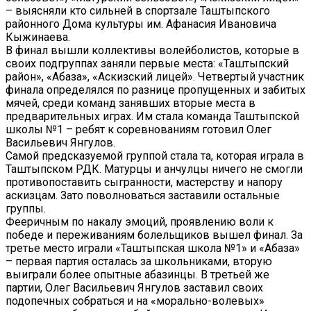
– выясняли кто сильней в спортзале Таштыпского
районного Дома культуры им. Афанасия Ивановича
Кыжинаева.
В финал вышли коллективы волейболистов, которые в
своих подгруппах заняли первые места: «Таштыпский
район», «Абаза», «Аскизский лицей». Четвертый участник
финала определялся по разнице пропущенных и забитых
мячей, среди команд занявших вторые места в
предварительных играх. Им стала команда Таштыпской
школы №1 – ребят к соревнованиям готовил Олег
Васильевич Янгулов.
Самой предсказуемой группой стала та, которая играла в
Таштыпском РДК. Матурцы и анчулцы ничего не смогли
противопоставить сыгранности, мастерству и напору
аскизцам. Зато поволноваться заставили остальные
группы.
Фееричным по накалу эмоций, проявлению воли к
победе и переживаниям болельщиков вышел финал. За
третье место играли «Таштыпская школа №1» и «Абаза»
– первая партия осталась за школьниками, вторую
выиграли более опытные абазинцы. В третьей же
партии, Олег Васильевич Янгулов заставил своих
подопечных собраться и на «морально-волевых»