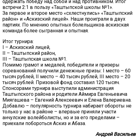
одержать победу над собой и над противником. Итог
встречи 2:1 в пользу «Таштыпской школы №1».
За первое и второе место «схлестнулись» «Таштыпский
район» и «Аскизский лицей». Наши проиграли в двух
партиях. По мнению опытных болельщиков аскизская
команда более сыгранная и опытная.
Итог турнира:
I – Аскизский лицей,
II – Таштыпский район,
III – Таштыпская школа №1.
Помимо грамот и медалей, победители и призеры
соревнований получили денежные призы: I место – 60
тысяч рублей, II место – 40 тысяч рублей, III место – 20
тысяч рублей. Призовой фонд составил 120 тысяч.
Спонсорами турнира выступили администрация
Таштыпского района и родители Аймира Евгеньевича
Миягашева – Евгений Алексеевич и Елена Валериевна.
Добавлю – популярность турнира набирает обороты не
только у нас в районе – впервые приняли участи
анчулские волейболисты, но и за его пределами –
приехали побороться Аскиз и Абаза.
Андрей Васильев