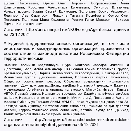
Дарья Николаевна, Орлов Олег Петрович, Добровольская Анна
Дмитриевна, Королева Александра Евгеньевна, Смирнов Владимир
Александрович, Вицин Сергей Ефимович, Золотухин Борис Андреевич,
Левинсон Лев Семенович, Локшина Татьяна Иосифовна, Орлов Олег
Петрович, Полякова Мара Федоровна, Резник Генри Маркович, Захаров
Герман Константинович
Источник:
http://unro.minjust.ru/NKOForeignAgent.aspx
данные
на
23.12.2021
* Единый федеральный список организаций, в том числе
иностранных и международных организаций, признанных в
соответствии с законодательством Российской Федерации
террористическими:
Высший военный Маджлисуль Шура, Конгресс народов Ичкерии и
Дагестана, База, Асбат аль-Ансар, Священная война, Исламская группа,
Братья-мусульмане, Партия исламского освобождения, Лашкар-И-Тайба,
Исламская группа, Движение Талибан, Исламская партия Туркестана,
Общество социальных реформ, Общество возрождения исламского
наследия, Дом двух святых, Джунд аш-Шам, Исламский джихад – Джамаат
моджахедов, Аль-Каида в странах исламского Магриба, Имарат Кавказ,
АБТО, Правый сектор, Исламское государство, Джабха аль-Нусра ли-Ахль
аш-Шам, Народное ополчение имени К. Минина и Д. Пожарского, Аджр от
Аллаха Субхану уа Тагьаля SHAM, АУМ Синрике, Муджахеды джамаата Ат-
Тавхида Валь-Джихад, Чистопольский Джамаат, Рохнамо ба суи давлати
исломи, Террористическое сообщество Сеть, Катиба Таухид валь-Джихад,
Хайят Тахрир аш-Шам, Ахлю Сунна Валь Джамаа
Источник:
http://nac.gov.ru/terroristicheskie-i-ekstremistskie-
organizacii-i-materialy.html
данные на
06.12.2021