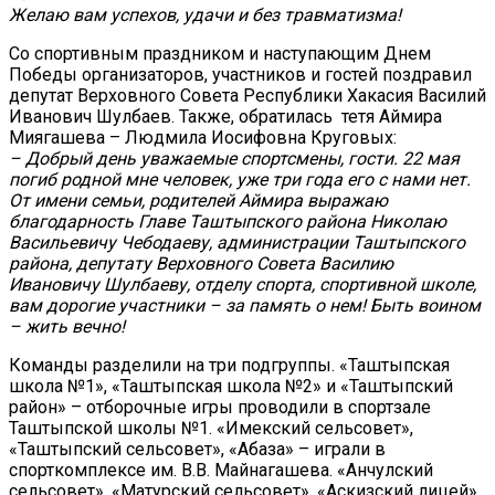
Желаю вам успехов, удачи и без травматизма!
Со спортивным праздником и наступающим Днем
Победы организаторов, участников и гостей поздравил
депутат Верховного Совета Республики Хакасия Василий
Иванович Шулбаев. Также, обратилась тетя Аймира
Миягашева – Людмила Иосифовна Круговых:
– Добрый день уважаемые спортсмены, гости. 22 мая
погиб родной мне человек, уже три года его с нами нет.
От имени семьи, родителей Аймира выражаю
благодарность Главе Таштыпского района Николаю
Васильевичу Чебодаеву, администрации Таштыпского
района, депутату Верховного Совета Василию
Ивановичу Шулбаеву, отделу спорта, спортивной школе,
вам дорогие участники – за память о нем! Быть воином
– жить вечно!
Команды разделили на три подгруппы. «Таштыпская
школа №1», «Таштыпская школа №2» и «Таштыпский
район» – отборочные игры проводили в спортзале
Таштыпской школы №1. «Имекский сельсовет»,
«Таштыпский сельсовет», «Абаза» – играли в
спорткомплексе им. В.В. Майнагашева. «Анчулский
сельсовет», «Матурский сельсовет», «Аскизский лицей»