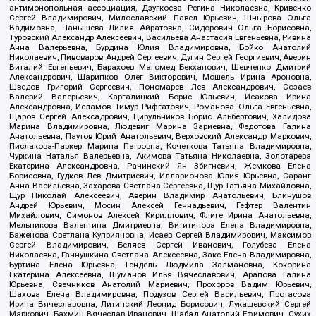
антимонопольная ассоциация, Дзугкоева Регина Николаевна, Кривенко
Сергей Владимирович, Милославский Павел Юрьевич, Шнырова Ольга
Вадимовна, Чанышева Лилия Айратовна, Сидорович Ольга Борисовна,
Туровский Александр Алексеевич, Васильева Анастасия Евгеньевна, Ривина
Анна Валерьевна, Бурдина Юлия Владимировна, Бойко Анатолий
Николаевич, Пивоваров Андрей Сергеевич, Дугин Сергей Георгиевич, Аверин
Виталий Евгеньевич, Барахоев Магомед Бекханович, Шевченко Дмитрий
Александрович, Шарипков Олег Викторович, Мошель Ирина Ароновна,
Шведов Григорий Сергеевич, Пономарев Лев Александрович, Созаев
Валерий Валерьевич, Каргалицкий Борис Юльевич, Исакова Ирина
Александровна, Исламов Тимур Рифгатович, Романова Ольга Евгеньевна,
Щаров Сергей Алексадрович, Цирульников Борис Альбертович, Халидова
Марина Владимировна, Людевиг Марина Зариевна, Федотова Галина
Анатольевна, Паутов Юрий Анатольевич, Верховский Александр Маркович,
Пислакова-Паркер Марина Петровна, Кочеткова Татьяна Владимировна,
Чуркина Наталья Валерьевна, Акимова Татьяна Николаевна, Золотарева
Екатерина Александровна, Рачинский Ян Збигневич, Жемкова Елена
Борисовна, Гудков Лев Дмитриевич, Илларионова Юлия Юрьевна, Саранг
Анна Васильевна, Захарова Светлана Сергеевна, Щур Татьяна Михайловна,
Щур Николай Алексеевич, Аверин Владимир Анатольевич, Блинушов
Андрей Юрьевич, Мосин Алексей Геннадьевич, Гефтер Валентин
Михайлович, Симонов Алексей Кириллович, Флиге Ирина Анатольевна,
Мельникова Валентина Дмитриевна, Вититинова Елена Владимировна,
Баженова Светлана Куприяновна, Исаев Сергей Владимирович, Максимов
Сергей Владимирович, Беляев Сергей Иванович, Голубева Елена
Николаевна, Ганнушкина Светлана Алексеевна, Закс Елена Владимировна,
Буртина Елена Юрьевна, Гендель Людмила Залмановна, Кокорина
Екатерина Алексеевна, Шуманов Илья Вячеславович, Арапова Галина
Юрьевна, Свечников Анатолий Мариевич, Прохоров Вадим Юрьевич,
Шахова Елена Владимировна, Подузов Сергей Васильевич, Протасова
Ирина Вячеславовна, Литинский Леонид Борисович, Лукашевский Сергей
Маркович, Бахмин Вячеслав Иванович, Шабад Анатолий Ефимович, Сухих