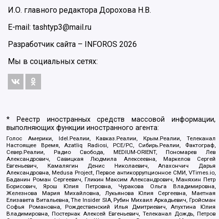
И.О. главного редактора Дорохова Н.В.
E-mail: tashtyp3@mail.ru
Разработчик сайта –
INFOROS
2026
Мы в социальных сетях:
* Реестр иностранных средств массовой информации,
выполняющих функции иностранного агента:
Голос Америки, Idel.Реалии, Кавказ.Реалии, Крым.Реалии, Телеканал
Настоящее Время, Azatliq Radiosi, PCE/PC, Сибирь.Реалии, Фактограф,
Север.Реалии, Радио Свобода, MEDIUM-ORIENT, Пономарев Лев
Александрович, Савицкая Людмила Алексеевна, Маркелов Сергей
Евгеньевич, Камалягин Денис Николаевич, Апахончич Дарья
Александровна, Medusa Project, Первое антикоррупционное СМИ, VTimes.io,
Баданин Роман Сергеевич, Гликин Максим Александрович, Маняхин Петр
Борисович, Ярош Юлия Петровна, Чуракова Ольга Владимировна,
Железнова Мария Михайловна, Лукьянова Юлия Сергеевна, Маетная
Елизавета Витальевна, The Insider SIA, Рубин Михаил Аркадьевич, Гройсман
Софья Романовна, Рождественский Илья Дмитриевич, Апухтина Юлия
Владимировна, Постернак Алексей Евгеньевич, Телеканал Дождь, Петров