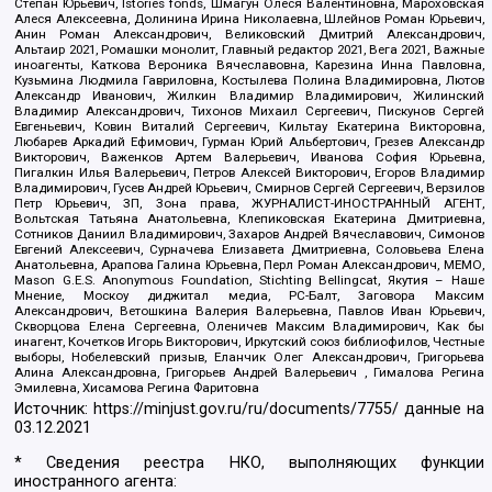
Степан Юрьевич, Istories fonds, Шмагун Олеся Валентиновна, Мароховская
Алеся Алексеевна, Долинина Ирина Николаевна, Шлейнов Роман Юрьевич,
Анин Роман Александрович, Великовский Дмитрий Александрович,
Альтаир 2021, Ромашки монолит, Главный редактор 2021, Вега 2021, Важные
иноагенты, Каткова Вероника Вячеславовна, Карезина Инна Павловна,
Кузьмина Людмила Гавриловна, Костылева Полина Владимировна, Лютов
Александр Иванович, Жилкин Владимир Владимирович, Жилинский
Владимир Александрович, Тихонов Михаил Сергеевич, Пискунов Сергей
Евгеньевич, Ковин Виталий Сергеевич, Кильтау Екатерина Викторовна,
Любарев Аркадий Ефимович, Гурман Юрий Альбертович, Грезев Александр
Викторович, Важенков Артем Валерьевич, Иванова София Юрьевна,
Пигалкин Илья Валерьевич, Петров Алексей Викторович, Егоров Владимир
Владимирович, Гусев Андрей Юрьевич, Смирнов Сергей Сергеевич, Верзилов
Петр Юрьевич, ЗП, Зона права, ЖУРНАЛИСТ-ИНОСТРАННЫЙ АГЕНТ,
Вольтская Татьяна Анатольевна, Клепиковская Екатерина Дмитриевна,
Сотников Даниил Владимирович, Захаров Андрей Вячеславович, Симонов
Евгений Алексеевич, Сурначева Елизавета Дмитриевна, Соловьева Елена
Анатольевна, Арапова Галина Юрьевна, Перл Роман Александрович, МЕМО,
Mason G.E.S. Anonymous Foundation, Stichting Bellingcat, Якутия – Наше
Мнение, Москоу диджитал медиа, РС-Балт, Заговора Максим
Александрович, Ветошкина Валерия Валерьевна, Павлов Иван Юрьевич,
Скворцова Елена Сергеевна, Оленичев Максим Владимирович, Как бы
инагент, Кочетков Игорь Викторович, Иркутский союз библиофилов, Честные
выборы, Нобелевский призыв, Еланчик Олег Александрович, Григорьева
Алина Александровна, Григорьев Андрей Валерьевич , Гималова Регина
Эмилевна, Хисамова Регина Фаритовна
Источник:
https://minjust.gov.ru/ru/documents/7755/
данные на
03.12.2021
* Сведения реестра НКО, выполняющих функции
иностранного агента: