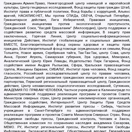
Гражданин.Армия.Право, Нижегородский центр немецкой и европейской
культуры, Центр гендерных исследований, Фонд защиты прав граждан Штаб,
Институт права и публичной политики, Фонд борьбы с коррупцией, Альянс
врачей, НАСИЛИЮ.НЕТ, Мы против СПИДа, СВЕЧА, Открытый Петербург,
Гуманитарное действие, Лига Избирателей, Правовая инициатива,
Гражданская инициатива против экологической преступности,
Гражданский Союз, "Хасдей Ерушалаим" (Милосердие), Центр поддержки и
содействия развитию средств массовой информации, В защиту прав
заключенных, Горячая Линия, Центр социально-информационных
инициатив Действие, Институт глобализации и социальных движений,
ВМЕСТЕ, Благотворительный фонд охраны здоровья и защиты прав
граждан, Благотворительный фонд помощи осужденным и их семьям, Фонд
Тольятти, Новое время, Серебряная тайга, Так-Так-Так, центр Сова, центр
Анна, Проект Апрель, Самарская губерния, Эра здоровья, Мемориал,
Аналитический Центр Юрия Левады, Издательство Парк Гагарина, Фонд
содействия имени Андрея Рылькова, Сфера, Уральская правозащитная
группа, Женщины Евразии, СИБАЛЬТ, Институт прав человека, Фонд защиты
гласности, Российский исследовательский центр по правам человека,
Дальневосточный центр развития гражданских инициатив и социального
партнерства, Пермский региональный правозащитный центр, Гражданское
действие, Центр независимых социологических исследований, Сутяжник,
АКАДЕМИЯ ПО ПРАВАМ ЧЕЛОВЕКА, Частное учреждение в Калининграде по
административной поддержке реализации программ и проектов Совета
Министров северных стран, Центр развития некоммерческих организаций,
Гражданское содействие, Интернешнл-Р, Центр Защиты Прав Средств
Массовой Информации, Институт развития прессы - Сибирь, Частное
учреждение в Санкт-Петербурге по административной поддержке
реализации программ и проектов Совета Министров Северных Стран, Фонд
поддержки свободы прессы, Гражданский контроль, Человек и Закон,
Общественная комиссия по сохранению наследия академика Сахарова,
МЕМО. РУ, Институт региональной прессы, Институт Развития Свободы
Информации, Экозащита!-Женсовет, Общественный вердикт, Евразийская