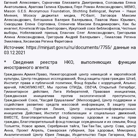
Евгений Алексеевич, Сурначева Елизавета Дмитриевна, Соловьева Елена
Анатольевна, Арапова Галина Юрьевна, Перл Роман Александрович, МЕМО,
Mason G.E.S. Anonymous Foundation, Stichting Bellingcat, Якутия – Наше
Мнение, Москоу диджитал медиа, РС-Балт, Заговора Максим
Александрович, Ветошкина Валерия Валерьевна, Павлов Иван Юрьевич,
Скворцова Елена Сергеевна, Оленичев Максим Владимирович, Как бы
инагент, Кочетков Игорь Викторович, Иркутский союз библиофилов, Честные
выборы, Нобелевский призыв, Еланчик Олег Александрович, Григорьева
Алина Александровна, Григорьев Андрей Валерьевич , Гималова Регина
Эмилевна, Хисамова Регина Фаритовна
Источник:
https://minjust.gov.ru/ru/documents/7755/
данные на
03.12.2021
* Сведения реестра НКО, выполняющих функции
иностранного агента:
Гражданин.Армия.Право, Нижегородский центр немецкой и европейской
культуры, Центр гендерных исследований, Фонд защиты прав граждан Штаб,
Институт права и публичной политики, Фонд борьбы с коррупцией, Альянс
врачей, НАСИЛИЮ.НЕТ, Мы против СПИДа, СВЕЧА, Открытый Петербург,
Гуманитарное действие, Лига Избирателей, Правовая инициатива,
Гражданская инициатива против экологической преступности,
Гражданский Союз, "Хасдей Ерушалаим" (Милосердие), Центр поддержки и
содействия развитию средств массовой информации, В защиту прав
заключенных, Горячая Линия, Центр социально-информационных
инициатив Действие, Институт глобализации и социальных движений,
ВМЕСТЕ, Благотворительный фонд охраны здоровья и защиты прав
граждан, Благотворительный фонд помощи осужденным и их семьям, Фонд
Тольятти, Новое время, Серебряная тайга, Так-Так-Так, центр Сова, центр
Анна, Проект Апрель, Самарская губерния, Эра здоровья, Мемориал,
Аналитический Центр Юрия Левады, Издательство Парк Гагарина, Фонд