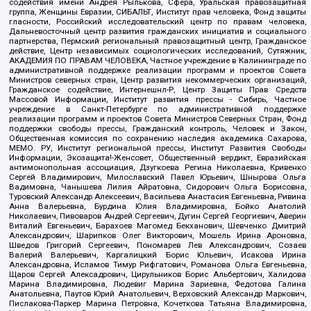
содействия имени Андрея Рылькова, Сфера, Уральская правозащитная
группа, Женщины Евразии, СИБАЛЬТ, Институт прав человека, Фонд защиты
гласности, Российский исследовательский центр по правам человека,
Дальневосточный центр развития гражданских инициатив и социального
партнерства, Пермский региональный правозащитный центр, Гражданское
действие, Центр независимых социологических исследований, Сутяжник,
АКАДЕМИЯ ПО ПРАВАМ ЧЕЛОВЕКА, Частное учреждение в Калининграде по
административной поддержке реализации программ и проектов Совета
Министров северных стран, Центр развития некоммерческих организаций,
Гражданское содействие, Интернешнл-Р, Центр Защиты Прав Средств
Массовой Информации, Институт развития прессы - Сибирь, Частное
учреждение в Санкт-Петербурге по административной поддержке
реализации программ и проектов Совета Министров Северных Стран, Фонд
поддержки свободы прессы, Гражданский контроль, Человек и Закон,
Общественная комиссия по сохранению наследия академика Сахарова,
МЕМО. РУ, Институт региональной прессы, Институт Развития Свободы
Информации, Экозащита!-Женсовет, Общественный вердикт, Евразийская
антимонопольная ассоциация, Дзугкоева Регина Николаевна, Кривенко
Сергей Владимирович, Милославский Павел Юрьевич, Шнырова Ольга
Вадимовна, Чанышева Лилия Айратовна, Сидорович Ольга Борисовна,
Туровский Александр Алексеевич, Васильева Анастасия Евгеньевна, Ривина
Анна Валерьевна, Бурдина Юлия Владимировна, Бойко Анатолий
Николаевич, Пивоваров Андрей Сергеевич, Дугин Сергей Георгиевич, Аверин
Виталий Евгеньевич, Барахоев Магомед Бекханович, Шевченко Дмитрий
Александрович, Шарипков Олег Викторович, Мошель Ирина Ароновна,
Шведов Григорий Сергеевич, Пономарев Лев Александрович, Созаев
Валерий Валерьевич, Каргалицкий Борис Юльевич, Исакова Ирина
Александровна, Исламов Тимур Рифгатович, Романова Ольга Евгеньевна,
Щаров Сергей Алексадрович, Цирульников Борис Альбертович, Халидова
Марина Владимировна, Людевиг Марина Зариевна, Федотова Галина
Анатольевна, Паутов Юрий Анатольевич, Верховский Александр Маркович,
Пислакова-Паркер Марина Петровна, Кочеткова Татьяна Владимировна,