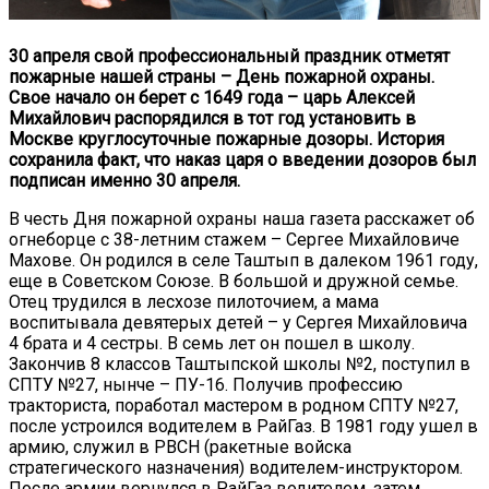
30 апреля свой профессиональный праздник отметят
пожарные нашей страны – День пожарной охраны.
Свое начало он берет с 1649 года – царь Алексей
Михайлович распорядился в тот год установить в
Москве круглосуточные пожарные дозоры. История
сохранила факт, что наказ царя о введении дозоров был
подписан именно 30 апреля.
В честь Дня пожарной охраны наша газета расскажет об
огнеборце с 38-летним стажем – Сергее Михайловиче
Махове. Он родился в селе Таштып в далеком 1961 году,
еще в Советском Союзе. В большой и дружной семье.
Отец трудился в лесхозе пилоточием, а мама
воспитывала девятерых детей – у Сергея Михайловича
4 брата и 4 сестры. В семь лет он пошел в школу.
Закончив 8 классов Таштыпской школы №2, поступил в
СПТУ №27, нынче – ПУ-16. Получив профессию
тракториста, поработал мастером в родном СПТУ №27,
после устроился водителем в РайГаз. В 1981 году ушел в
армию, служил в РВСН (ракетные войска
стратегического назначения) водителем-инструктором.
После армии вернулся в РайГаз водителем, затем