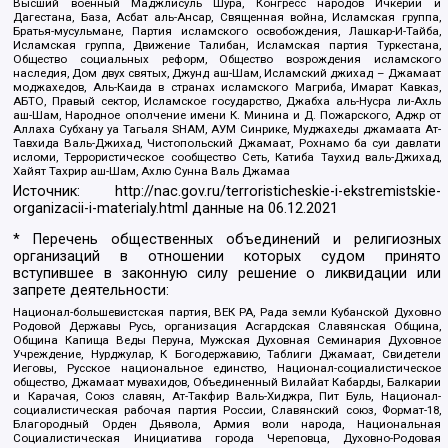
Высший военный Маджлисуль Шура, Конгресс народов Ичкерии и
Дагестана, База, Асбат аль-Ансар, Священная война, Исламская группа,
Братья-мусульмане, Партия исламского освобождения, Лашкар-И-Тайба,
Исламская группа, Движение Талибан, Исламская партия Туркестана,
Общество социальных реформ, Общество возрождения исламского
наследия, Дом двух святых, Джунд аш-Шам, Исламский джихад – Джамаат
моджахедов, Аль-Каида в странах исламского Магриба, Имарат Кавказ,
АБТО, Правый сектор, Исламское государство, Джабха аль-Нусра ли-Ахль
аш-Шам, Народное ополчение имени К. Минина и Д. Пожарского, Аджр от
Аллаха Субхану уа Тагьаля SHAM, АУМ Синрике, Муджахеды джамаата Ат-
Тавхида Валь-Джихад, Чистопольский Джамаат, Рохнамо ба суи давлати
исломи, Террористическое сообщество Сеть, Катиба Таухид валь-Джихад,
Хайят Тахрир аш-Шам, Ахлю Сунна Валь Джамаа
Источник:
http://nac.gov.ru/terroristicheskie-i-ekstremistskie-
organizacii-i-materialy.html
данные на
06.12.2021
* Перечень общественных объединений и религиозных
организаций в отношении которых судом принято
вступившее в законную силу решение о ликвидации или
запрете деятельности:
Национал-большевистская партия, ВЕК РА, Рада земли Кубанской Духовно
Родовой Державы Русь, организация Асгардская Славянская Община,
Община Капища Веды Перуна, Мужская Духовная Семинария Духовное
Учреждение, Нурджулар, К Богодержавию, Таблиги Джамаат, Свидетели
Иеговы, Русское национальное единство, Национал-социалистическое
общество, Джамаат мувахидов, Объединенный Вилайат Кабарды, Балкарии
и Карачая, Союз славян, Ат-Такфир Валь-Хиджра, Пит Буль, Национал-
социалистическая рабочая партия России, Славянский союз, Формат-18,
Благородный Орден Дьявола, Армия воли народа, Национальная
Социалистическая Инициатива города Череповца, Духовно-Родовая