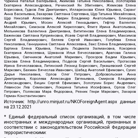
Чуркина Наталья Валерьевна, Акимова Татьяна Николаевна, Золотарева
Екатерина Александровна, Рачинский Ян Збигневич, Жемкова Елена
Борисовна, Гудков Лев Дмитриевич, Илларионова Юлия Юрьевна, Саранг
Анна Васильевна, Захарова Светлана Сергеевна, Щур Татьяна Михайловна,
Щур Николай Алексеевич, Аверин Владимир Анатольевич, Блинушов
Андрей Юрьевич, Мосин Алексей Геннадьевич, Гефтер Валентин
Михайлович, Симонов Алексей Кириллович, Флиге Ирина Анатольевна,
Мельникова Валентина Дмитриевна, Вититинова Елена Владимировна,
Баженова Светлана Куприяновна, Исаев Сергей Владимирович, Максимов
Сергей Владимирович, Беляев Сергей Иванович, Голубева Елена
Николаевна, Ганнушкина Светлана Алексеевна, Закс Елена Владимировна,
Буртина Елена Юрьевна, Гендель Людмила Залмановна, Кокорина
Екатерина Алексеевна, Шуманов Илья Вячеславович, Арапова Галина
Юрьевна, Свечников Анатолий Мариевич, Прохоров Вадим Юрьевич,
Шахова Елена Владимировна, Подузов Сергей Васильевич, Протасова
Ирина Вячеславовна, Литинский Леонид Борисович, Лукашевский Сергей
Маркович, Бахмин Вячеслав Иванович, Шабад Анатолий Ефимович, Сухих
Дарья Николаевна, Орлов Олег Петрович, Добровольская Анна
Дмитриевна, Королева Александра Евгеньевна, Смирнов Владимир
Александрович, Вицин Сергей Ефимович, Золотухин Борис Андреевич,
Левинсон Лев Семенович, Локшина Татьяна Иосифовна, Орлов Олег
Петрович, Полякова Мара Федоровна, Резник Генри Маркович, Захаров
Герман Константинович
Источник:
http://unro.minjust.ru/NKOForeignAgent.aspx
данные
на
23.12.2021
* Единый федеральный список организаций, в том числе
иностранных и международных организаций, признанных в
соответствии с законодательством Российской Федерации
террористическими: