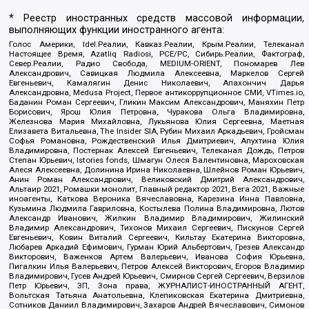
* Реестр иностранных средств массовой информации,
выполняющих функции иностранного агента:
Голос Америки, Idel.Реалии, Кавказ.Реалии, Крым.Реалии, Телеканал
Настоящее Время, Azatliq Radiosi, PCE/PC, Сибирь.Реалии, Фактограф,
Север.Реалии, Радио Свобода, MEDIUM-ORIENT, Пономарев Лев
Александрович, Савицкая Людмила Алексеевна, Маркелов Сергей
Евгеньевич, Камалягин Денис Николаевич, Апахончич Дарья
Александровна, Medusa Project, Первое антикоррупционное СМИ, VTimes.io,
Баданин Роман Сергеевич, Гликин Максим Александрович, Маняхин Петр
Борисович, Ярош Юлия Петровна, Чуракова Ольга Владимировна,
Железнова Мария Михайловна, Лукьянова Юлия Сергеевна, Маетная
Елизавета Витальевна, The Insider SIA, Рубин Михаил Аркадьевич, Гройсман
Софья Романовна, Рождественский Илья Дмитриевич, Апухтина Юлия
Владимировна, Постернак Алексей Евгеньевич, Телеканал Дождь, Петров
Степан Юрьевич, Istories fonds, Шмагун Олеся Валентиновна, Мароховская
Алеся Алексеевна, Долинина Ирина Николаевна, Шлейнов Роман Юрьевич,
Анин Роман Александрович, Великовский Дмитрий Александрович,
Альтаир 2021, Ромашки монолит, Главный редактор 2021, Вега 2021, Важные
иноагенты, Каткова Вероника Вячеславовна, Карезина Инна Павловна,
Кузьмина Людмила Гавриловна, Костылева Полина Владимировна, Лютов
Александр Иванович, Жилкин Владимир Владимирович, Жилинский
Владимир Александрович, Тихонов Михаил Сергеевич, Пискунов Сергей
Евгеньевич, Ковин Виталий Сергеевич, Кильтау Екатерина Викторовна,
Любарев Аркадий Ефимович, Гурман Юрий Альбертович, Грезев Александр
Викторович, Важенков Артем Валерьевич, Иванова София Юрьевна,
Пигалкин Илья Валерьевич, Петров Алексей Викторович, Егоров Владимир
Владимирович, Гусев Андрей Юрьевич, Смирнов Сергей Сергеевич, Верзилов
Петр Юрьевич, ЗП, Зона права, ЖУРНАЛИСТ-ИНОСТРАННЫЙ АГЕНТ,
Вольтская Татьяна Анатольевна, Клепиковская Екатерина Дмитриевна,
Сотников Даниил Владимирович, Захаров Андрей Вячеславович, Симонов