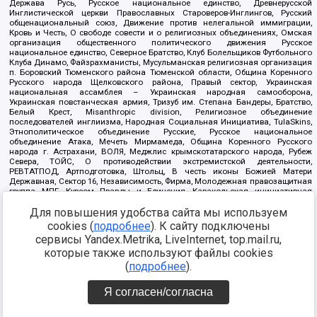
Держава Русь, Русское национальное единство, Древнерусской
Инглистической церкви Православных Староверов-Инглингов, Русский
общенациональный союз, Движение против нелегальной иммиграции,
Кровь и Честь, О свободе совести и о религиозных объединениях, Омская
организация общественного политического движения Русское
национальное единство, Северное Братство, Клуб Болельщиков Футбольного
Клуба Динамо, Файзрахманисты, Мусульманская религиозная организация
п. Боровский Тюменского района Тюменской области, Община Коренного
Русского народа Щелковского района, Правый сектор, Украинская
национальная ассамблея – Украинская народная самооборона,
Украинская повстанческая армия, Тризуб им. Степана Бандеры, Братство,
Белый Крест, Misanthropic division, Религиозное объединение
последователей инглиизма, Народная Социальная Инициатива, TulaSkins,
Этнополитическое объединение Русские, Русское национальное
объединение Атака, Мечеть Мирмамеда, Община Коренного Русского
народа г. Астрахани, ВОЛЯ, Меджлис крымскотатарского народа, Рубеж
Севера, ТОЙС, О противодействии экстремистской деятельности,
РЕВТАТПОД, Артподготовка, Штольц, В честь иконы Божией Матери
Державная, Сектор 16, Независимость, Фирма, Молодежная правозащитная
группа МПГ, Курсом Правды и Единения, Каракольская инициативная
группа, Автоград Крю, Союз Славянских Сил Руси, Алля-Аят,
Благотворительный пансионат Ак Умут, Русская республика Русь,
Для повышения удобства сайта мы используем
Арестантское уголовное единство, Башкорт, Нация и свобода, W.H.С., Фалунь
cookies (
подробнее
). К сайту подключены
Дафа, Иртыш Ultras, Русский Патриотический клуб-Новокузнецк/РПК,
сервисы Yandex.Metrika, LiveInternet, top.mail.ru,
Сибирский державный союз, Фонд борьбы с коррупцией, Фонд защиты прав
граждан, Штабы Навального, Совет граждан СССР Прикубанского округа г.
которые также используют файлы cookies
Краснодара
(
подробнее
).
Источник:
https://minjust.gov.ru/ru/documents/7822/
данные на
08.12.2021
Я согласен/согласна