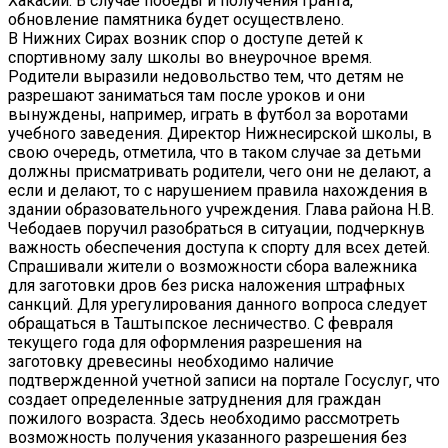
Хакасии. В случае победы и получения гранта,
обновление памятника будет осуществлено.
В Нижних Сирах возник спор о доступе детей к
спортивному залу школы во внеурочное время.
Родители выразили недовольство тем, что детям не
разрешают заниматься там после уроков и они
вынуждены, например, играть в футбол за воротами
учебного заведения. Директор Нижнесирской школы, в
свою очередь, отметила, что в таком случае за детьми
должны присматривать родители, чего они не делают, а
если и делают, то с нарушением правила нахождения в
здании образовательного учреждения. Глава района Н.В.
Чебодаев поручил разобраться в ситуации, подчеркнув
важность обеспечения доступа к спорту для всех детей.
Спрашивали жители о возможности сбора валежника
для заготовки дров без риска наложения штрафных
санкций. Для урегулирования данного вопроса следует
обращаться в Таштыпское лесничество. С февраля
текущего года для оформления разрешения на
заготовку древесины необходимо наличие
подтвержденной учетной записи на портале Госуслуг, что
создает определенные затруднения для граждан
пожилого возраста. Здесь необходимо рассмотреть
возможность получения указанного разрешения без