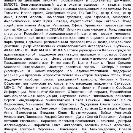
инициатив Действие, Институт глобализации и социальных движений,
ВМЕСТЕ, Благотворительный фонд охраны здоровья и защиты прав
граждан, Благотворительный фонд помощи осужденным и их семьям, Фонд
Тольятти, Новое время, Серебряная тайга, Так-Так-Так, центр Сова, центр
Анна, Проект Апрель, Самарская губерния, Эра здоровья, Мемориал,
Аналитический Центр Юрия Левады, Издательство Парк Гагарина, Фонд
содействия имени Андрея Рылькова, Сфера, Уральская правозащитная
группа, Женщины Евразии, СИБАЛЬТ, Институт прав человека, Фонд защиты
гласности, Российский исследовательский центр по правам человека,
Дальневосточный центр развития гражданских инициатив и социального
партнерства, Пермский региональный правозащитный центр, Гражданское
действие, Центр независимых социологических исследований, Сутяжник,
АКАДЕМИЯ ПО ПРАВАМ ЧЕЛОВЕКА, Частное учреждение в Калининграде по
административной поддержке реализации программ и проектов Совета
Министров северных стран, Центр развития некоммерческих организаций,
Гражданское содействие, Интернешнл-Р, Центр Защиты Прав Средств
Массовой Информации, Институт развития прессы - Сибирь, Частное
учреждение в Санкт-Петербурге по административной поддержке
реализации программ и проектов Совета Министров Северных Стран, Фонд
поддержки свободы прессы, Гражданский контроль, Человек и Закон,
Общественная комиссия по сохранению наследия академика Сахарова,
МЕМО. РУ, Институт региональной прессы, Институт Развития Свободы
Информации, Экозащита!-Женсовет, Общественный вердикт, Евразийская
антимонопольная ассоциация, Дзугкоева Регина Николаевна, Кривенко
Сергей Владимирович, Милославский Павел Юрьевич, Шнырова Ольга
Вадимовна, Чанышева Лилия Айратовна, Сидорович Ольга Борисовна,
Туровский Александр Алексеевич, Васильева Анастасия Евгеньевна, Ривина
Анна Валерьевна, Бурдина Юлия Владимировна, Бойко Анатолий
Николаевич, Пивоваров Андрей Сергеевич, Дугин Сергей Георгиевич, Аверин
Виталий Евгеньевич, Барахоев Магомед Бекханович, Шевченко Дмитрий
Александрович, Шарипков Олег Викторович, Мошель Ирина Ароновна,
Шведов Григорий Сергеевич, Пономарев Лев Александрович, Созаев