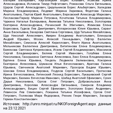
Валерий Валерьевич, Каргалицкий Борис Юльевич, Исакова Ирина
Александровна, Исламов Тимур Рифгатович, Романова Ольга Евгеньевна,
Щаров Сергей Алексадрович, Цирульников Борис Альбертович, Халидова
Марина Владимировна, Людевиг Марина Зариевна, Федотова Галина
Анатольевна, Паутов Юрий Анатольевич, Верховский Александр Маркович,
Пислакова-Паркер Марина Петровна, Кочеткова Татьяна Владимировна,
Чуркина Наталья Валерьевна, Акимова Татьяна Николаевна, Золотарева
Екатерина Александровна, Рачинский Ян Збигневич, Жемкова Елена
Борисовна, Гудков Лев Дмитриевич, Илларионова Юлия Юрьевна, Саранг
Анна Васильевна, Захарова Светлана Сергеевна, Щур Татьяна Михайловна,
Щур Николай Алексеевич, Аверин Владимир Анатольевич, Блинушов
Андрей Юрьевич, Мосин Алексей Геннадьевич, Гефтер Валентин
Михайлович, Симонов Алексей Кириллович, Флиге Ирина Анатольевна,
Мельникова Валентина Дмитриевна, Вититинова Елена Владимировна,
Баженова Светлана Куприяновна, Исаев Сергей Владимирович, Максимов
Сергей Владимирович, Беляев Сергей Иванович, Голубева Елена
Николаевна, Ганнушкина Светлана Алексеевна, Закс Елена Владимировна,
Буртина Елена Юрьевна, Гендель Людмила Залмановна, Кокорина
Екатерина Алексеевна, Шуманов Илья Вячеславович, Арапова Галина
Юрьевна, Свечников Анатолий Мариевич, Прохоров Вадим Юрьевич,
Шахова Елена Владимировна, Подузов Сергей Васильевич, Протасова
Ирина Вячеславовна, Литинский Леонид Борисович, Лукашевский Сергей
Маркович, Бахмин Вячеслав Иванович, Шабад Анатолий Ефимович, Сухих
Дарья Николаевна, Орлов Олег Петрович, Добровольская Анна
Дмитриевна, Королева Александра Евгеньевна, Смирнов Владимир
Александрович, Вицин Сергей Ефимович, Золотухин Борис Андреевич,
Левинсон Лев Семенович, Локшина Татьяна Иосифовна, Орлов Олег
Петрович, Полякова Мара Федоровна, Резник Генри Маркович, Захаров
Герман Константинович
Источник:
http://unro.minjust.ru/NKOForeignAgent.aspx
данные
на
23.12.2021