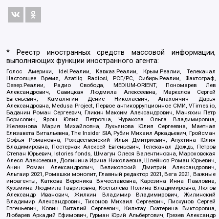
* Реестр иностранных средств массовой информации,
выполняющих функции иностранного агента:
Голос Америки, Idel.Реалии, Кавказ.Реалии, Крым.Реалии, Телеканал
Настоящее Время, Azatliq Radiosi, PCE/PC, Сибирь.Реалии, Фактограф,
Север.Реалии, Радио Свобода, MEDIUM-ORIENT, Пономарев Лев
Александрович, Савицкая Людмила Алексеевна, Маркелов Сергей
Евгеньевич, Камалягин Денис Николаевич, Апахончич Дарья
Александровна, Medusa Project, Первое антикоррупционное СМИ, VTimes.io,
Баданин Роман Сергеевич, Гликин Максим Александрович, Маняхин Петр
Борисович, Ярош Юлия Петровна, Чуракова Ольга Владимировна,
Железнова Мария Михайловна, Лукьянова Юлия Сергеевна, Маетная
Елизавета Витальевна, The Insider SIA, Рубин Михаил Аркадьевич, Гройсман
Софья Романовна, Рождественский Илья Дмитриевич, Апухтина Юлия
Владимировна, Постернак Алексей Евгеньевич, Телеканал Дождь, Петров
Степан Юрьевич, Istories fonds, Шмагун Олеся Валентиновна, Мароховская
Алеся Алексеевна, Долинина Ирина Николаевна, Шлейнов Роман Юрьевич,
Анин Роман Александрович, Великовский Дмитрий Александрович,
Альтаир 2021, Ромашки монолит, Главный редактор 2021, Вега 2021, Важные
иноагенты, Каткова Вероника Вячеславовна, Карезина Инна Павловна,
Кузьмина Людмила Гавриловна, Костылева Полина Владимировна, Лютов
Александр Иванович, Жилкин Владимир Владимирович, Жилинский
Владимир Александрович, Тихонов Михаил Сергеевич, Пискунов Сергей
Евгеньевич, Ковин Виталий Сергеевич, Кильтау Екатерина Викторовна,
Любарев Аркадий Ефимович, Гурман Юрий Альбертович, Грезев Александр