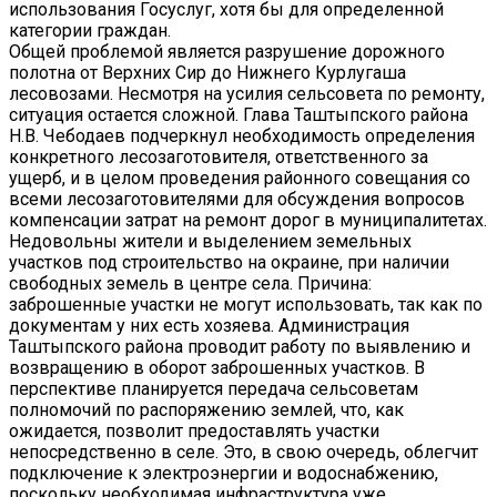
использования Госуслуг, хотя бы для определенной
категории граждан.
Общей проблемой является разрушение дорожного
полотна от Верхних Сир до Нижнего Курлугаша
лесовозами. Несмотря на усилия сельсовета по ремонту,
ситуация остается сложной. Глава Таштыпского района
Н.В. Чебодаев подчеркнул необходимость определения
конкретного лесозаготовителя, ответственного за
ущерб, и в целом проведения районного совещания со
всеми лесозаготовителями для обсуждения вопросов
компенсации затрат на ремонт дорог в муниципалитетах.
Недовольны жители и выделением земельных
участков под строительство на окраине, при наличии
свободных земель в центре села. Причина:
заброшенные участки не могут использовать, так как по
документам у них есть хозяева. Администрация
Таштыпского района проводит работу по выявлению и
возвращению в оборот заброшенных участков. В
перспективе планируется передача сельсоветам
полномочий по распоряжению землей, что, как
ожидается, позволит предоставлять участки
непосредственно в селе. Это, в свою очередь, облегчит
подключение к электроэнергии и водоснабжению,
поскольку необходимая инфраструктура уже