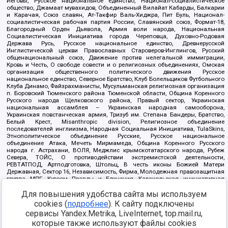
Иеговы, Русское национальное единство, Национал-социалистическое
общество, Джамаат мувахидов, Объединенный Вилайат Кабарды, Балкарии
и Карачая, Союз славян, Ат-Такфир Валь-Хиджра, Пит Буль, Национал-
социалистическая рабочая партия России, Славянский союз, Формат-18,
Благородный Орден Дьявола, Армия воли народа, Национальная
Социалистическая Инициатива города Череповца, Духовно-Родовая
Держава Русь, Русское национальное единство, Древнерусской
Инглистической церкви Православных Староверов-Инглингов, Русский
общенациональный союз, Движение против нелегальной иммиграции,
Кровь и Честь, О свободе совести и о религиозных объединениях, Омская
организация общественного политического движения Русское
национальное единство, Северное Братство, Клуб Болельщиков Футбольного
Клуба Динамо, Файзрахманисты, Мусульманская религиозная организация
п. Боровский Тюменского района Тюменской области, Община Коренного
Русского народа Щелковского района, Правый сектор, Украинская
национальная ассамблея – Украинская народная самооборона,
Украинская повстанческая армия, Тризуб им. Степана Бандеры, Братство,
Белый Крест, Misanthropic division, Религиозное объединение
последователей инглиизма, Народная Социальная Инициатива, TulaSkins,
Этнополитическое объединение Русские, Русское национальное
объединение Атака, Мечеть Мирмамеда, Община Коренного Русского
народа г. Астрахани, ВОЛЯ, Меджлис крымскотатарского народа, Рубеж
Севера, ТОЙС, О противодействии экстремистской деятельности,
РЕВТАТПОД, Артподготовка, Штольц, В честь иконы Божией Матери
Державная, Сектор 16, Независимость, Фирма, Молодежная правозащитная
группа МПГ, Курсом Правды и Единения, Каракольская инициативная
группа, Автоград Крю, Союз Славянских Сил Руси, Алля-Аят,
Для повышения удобства сайта мы используем
Благотворительный пансионат Ак Умут, Русская республика Русь,
Арестантское уголовное единство, Башкорт, Нация и свобода, W.H.С., Фалунь
cookies (
подробнее
). К сайту подключены
Дафа, Иртыш Ultras, Русский Патриотический клуб-Новокузнецк/РПК,
сервисы Yandex.Metrika, LiveInternet, top.mail.ru,
Сибирский державный союз, Фонд борьбы с коррупцией, Фонд защиты прав
граждан, Штабы Навального, Совет граждан СССР Прикубанского округа г.
которые также используют файлы cookies