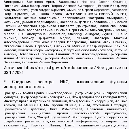
Викторович, Важенков Артем Валерьевич, Иванова София Юрьевна,
Пигалкин Илья Валерьевич, Петров Алексей Викторович, Егоров Владимир
Владимирович, Гусев Андрей Юрьевич, Смирнов Сергей Сергеевич, Верзилов
Петр Юрьевич, ЗП, Зона права, ЖУРНАЛИСТ-ИНОСТРАННЫЙ АГЕНТ,
Вольтская Татьяна Анатольевна, Клепиковская Екатерина Дмитриевна,
Сотников Даниил Владимирович, Захаров Андрей Вячеславович, Симонов
Евгений Алексеевич, Сурначева Елизавета Дмитриевна, Соловьева Елена
Анатольевна, Арапова Галина Юрьевна, Перл Роман Александрович, МЕМО,
Mason G.E.S. Anonymous Foundation, Stichting Bellingcat, Якутия – Наше
Мнение, Москоу диджитал медиа, РС-Балт, Заговора Максим
Александрович, Ветошкина Валерия Валерьевна, Павлов Иван Юрьевич,
Скворцова Елена Сергеевна, Оленичев Максим Владимирович, Как бы
инагент, Кочетков Игорь Викторович, Иркутский союз библиофилов, Честные
выборы, Нобелевский призыв, Еланчик Олег Александрович, Григорьева
Алина Александровна, Григорьев Андрей Валерьевич , Гималова Регина
Эмилевна, Хисамова Регина Фаритовна
Источник:
https://minjust.gov.ru/ru/documents/7755/
данные на
03.12.2021
* Сведения реестра НКО, выполняющих функции
иностранного агента:
Гражданин.Армия.Право, Нижегородский центр немецкой и европейской
культуры, Центр гендерных исследований, Фонд защиты прав граждан Штаб,
Институт права и публичной политики, Фонд борьбы с коррупцией, Альянс
врачей, НАСИЛИЮ.НЕТ, Мы против СПИДа, СВЕЧА, Открытый Петербург,
Гуманитарное действие, Лига Избирателей, Правовая инициатива,
Гражданская инициатива против экологической преступности,
Гражданский Союз, "Хасдей Ерушалаим" (Милосердие), Центр поддержки и
содействия развитию средств массовой информации, В защиту прав
заключенных, Горячая Линия, Центр социально-информационных