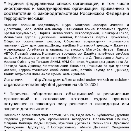
* Единый федеральный список организаций, в том числе
иностранных и международных организаций, признанных в
соответствии с законодательством Российской Федерации
террористическими:
Высший военный Маджлисуль Шура, Конгресс народов Ичкерии и
Дагестана, База, Асбат аль-Ансар, Священная война, Исламская группа,
Братья-мусульмане, Партия исламского освобождения, Лашкар-И-Тайба,
Исламская группа, Движение Талибан, Исламская партия Туркестана,
Общество социальных реформ, Общество возрождения исламского
наследия, Дом двух святых, Джунд аш-Шам, Исламский джихад – Джамаат
моджахедов, Аль-Каида в странах исламского Магриба, Имарат Кавказ,
АБТО, Правый сектор, Исламское государство, Джабха аль-Нусра ли-Ахль
аш-Шам, Народное ополчение имени К. Минина и Д. Пожарского, Аджр от
Аллаха Субхану уа Тагьаля SHAM, АУМ Синрике, Муджахеды джамаата Ат-
Тавхида Валь-Джихад, Чистопольский Джамаат, Рохнамо ба суи давлати
исломи, Террористическое сообщество Сеть, Катиба Таухид валь-Джихад,
Хайят Тахрир аш-Шам, Ахлю Сунна Валь Джамаа
Источник:
http://nac.gov.ru/terroristicheskie-i-ekstremistskie-
organizacii-i-materialy.html
данные на
06.12.2021
* Перечень общественных объединений и религиозных
организаций в отношении которых судом принято
вступившее в законную силу решение о ликвидации или
запрете деятельности:
Национал-большевистская партия, ВЕК РА, Рада земли Кубанской Духовно
Родовой Державы Русь, организация Асгардская Славянская Община,
Община Капища Веды Перуна, Мужская Духовная Семинария Духовное
Учреждение, Нурджулар, К Богодержавию, Таблиги Джамаат, Свидетели