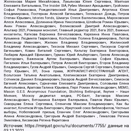
Железнова Мария Михайловна, Лукьянова Юлия Сергеевна, Маетная
Елизавета Витальевна, The Insider SIA, Рубин Михаил Аркадьевич, Гройсман
Софья Романовна, Рождественский Илья Дмитриевич, Апухтина Юлия
Владимировна, Постернак Алексей Евгеньевич, Телеканал Дождь, Петров
Степан Юрьевич, Istories fonds, Шмагун Олеся Валентиновна, Мароховская
Алеся Алексеевна, Долинина Ирина Николаевна, Шлейнов Роман Юрьевич,
Анин Роман Александрович, Великовский Дмитрий Александрович,
Альтаир 2021, Ромашки монолит, Главный редактор 2021, Вега 2021, Важные
иноагенты, Каткова Вероника Вячеславовна, Карезина Инна Павловна,
Кузьмина Людмила Гавриловна, Костылева Полина Владимировна, Лютов
Александр Иванович, Жилкин Владимир Владимирович, Жилинский
Владимир Александрович, Тихонов Михаил Сергеевич, Пискунов Сергей
Евгеньевич, Ковин Виталий Сергеевич, Кильтау Екатерина Викторовна,
Любарев Аркадий Ефимович, Гурман Юрий Альбертович, Грезев Александр
Викторович, Важенков Артем Валерьевич, Иванова София Юрьевна,
Пигалкин Илья Валерьевич, Петров Алексей Викторович, Егоров Владимир
Владимирович, Гусев Андрей Юрьевич, Смирнов Сергей Сергеевич, Верзилов
Петр Юрьевич, ЗП, Зона права, ЖУРНАЛИСТ-ИНОСТРАННЫЙ АГЕНТ,
Вольтская Татьяна Анатольевна, Клепиковская Екатерина Дмитриевна,
Сотников Даниил Владимирович, Захаров Андрей Вячеславович, Симонов
Евгений Алексеевич, Сурначева Елизавета Дмитриевна, Соловьева Елена
Анатольевна, Арапова Галина Юрьевна, Перл Роман Александрович, МЕМО,
Mason G.E.S. Anonymous Foundation, Stichting Bellingcat, Якутия – Наше
Мнение, Москоу диджитал медиа, РС-Балт, Заговора Максим
Александрович, Ветошкина Валерия Валерьевна, Павлов Иван Юрьевич,
Скворцова Елена Сергеевна, Оленичев Максим Владимирович, Как бы
инагент, Кочетков Игорь Викторович, Иркутский союз библиофилов, Честные
выборы, Нобелевский призыв, Еланчик Олег Александрович, Григорьева
Алина Александровна, Григорьев Андрей Валерьевич , Гималова Регина
Эмилевна, Хисамова Регина Фаритовна
Источник:
https://minjust.gov.ru/ru/documents/7755/
данные на
03.12.2021