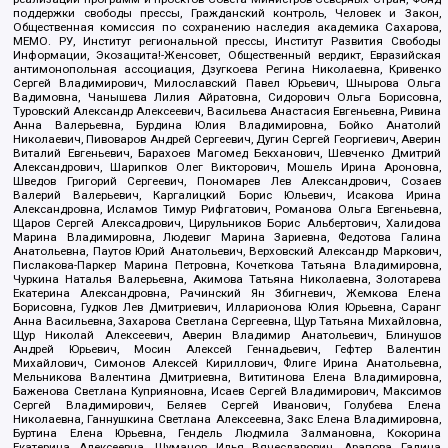
поддержки свободы прессы, Гражданский контроль, Человек и Закон,
Общественная комиссия по сохранению наследия академика Сахарова,
МЕМО. РУ, Институт региональной прессы, Институт Развития Свободы
Информации, Экозащита!-Женсовет, Общественный вердикт, Евразийская
антимонопольная ассоциация, Дзугкоева Регина Николаевна, Кривенко
Сергей Владимирович, Милославский Павел Юрьевич, Шнырова Ольга
Вадимовна, Чанышева Лилия Айратовна, Сидорович Ольга Борисовна,
Туровский Александр Алексеевич, Васильева Анастасия Евгеньевна, Ривина
Анна Валерьевна, Бурдина Юлия Владимировна, Бойко Анатолий
Николаевич, Пивоваров Андрей Сергеевич, Дугин Сергей Георгиевич, Аверин
Виталий Евгеньевич, Барахоев Магомед Бекханович, Шевченко Дмитрий
Александрович, Шарипков Олег Викторович, Мошель Ирина Ароновна,
Шведов Григорий Сергеевич, Пономарев Лев Александрович, Созаев
Валерий Валерьевич, Каргалицкий Борис Юльевич, Исакова Ирина
Александровна, Исламов Тимур Рифгатович, Романова Ольга Евгеньевна,
Щаров Сергей Алексадрович, Цирульников Борис Альбертович, Халидова
Марина Владимировна, Людевиг Марина Зариевна, Федотова Галина
Анатольевна, Паутов Юрий Анатольевич, Верховский Александр Маркович,
Пислакова-Паркер Марина Петровна, Кочеткова Татьяна Владимировна,
Чуркина Наталья Валерьевна, Акимова Татьяна Николаевна, Золотарева
Екатерина Александровна, Рачинский Ян Збигневич, Жемкова Елена
Борисовна, Гудков Лев Дмитриевич, Илларионова Юлия Юрьевна, Саранг
Анна Васильевна, Захарова Светлана Сергеевна, Щур Татьяна Михайловна,
Щур Николай Алексеевич, Аверин Владимир Анатольевич, Блинушов
Андрей Юрьевич, Мосин Алексей Геннадьевич, Гефтер Валентин
Михайлович, Симонов Алексей Кириллович, Флиге Ирина Анатольевна,
Мельникова Валентина Дмитриевна, Вититинова Елена Владимировна,
Баженова Светлана Куприяновна, Исаев Сергей Владимирович, Максимов
Сергей Владимирович, Беляев Сергей Иванович, Голубева Елена
Николаевна, Ганнушкина Светлана Алексеевна, Закс Елена Владимировна,
Буртина Елена Юрьевна, Гендель Людмила Залмановна, Кокорина
Екатерина Алексеевна, Шуманов Илья Вячеславович, Арапова Галина