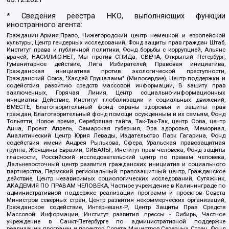
* Сведения реестра НКО, выполняющих функции
иностранного агента:
Гражданин.Армия.Право, Нижегородский центр немецкой и европейской
культуры, Центр гендерных исследований, Фонд защиты прав граждан Штаб,
Институт права и публичной политики, Фонд борьбы с коррупцией, Альянс
врачей, НАСИЛИЮ.НЕТ, Мы против СПИДа, СВЕЧА, Открытый Петербург,
Гуманитарное действие, Лига Избирателей, Правовая инициатива,
Гражданская инициатива против экологической преступности,
Гражданский Союз, "Хасдей Ерушалаим" (Милосердие), Центр поддержки и
содействия развитию средств массовой информации, В защиту прав
заключенных, Горячая Линия, Центр социально-информационных
инициатив Действие, Институт глобализации и социальных движений,
ВМЕСТЕ, Благотворительный фонд охраны здоровья и защиты прав
граждан, Благотворительный фонд помощи осужденным и их семьям, Фонд
Тольятти, Новое время, Серебряная тайга, Так-Так-Так, центр Сова, центр
Анна, Проект Апрель, Самарская губерния, Эра здоровья, Мемориал,
Аналитический Центр Юрия Левады, Издательство Парк Гагарина, Фонд
содействия имени Андрея Рылькова, Сфера, Уральская правозащитная
группа, Женщины Евразии, СИБАЛЬТ, Институт прав человека, Фонд защиты
гласности, Российский исследовательский центр по правам человека,
Дальневосточный центр развития гражданских инициатив и социального
партнерства, Пермский региональный правозащитный центр, Гражданское
действие, Центр независимых социологических исследований, Сутяжник,
АКАДЕМИЯ ПО ПРАВАМ ЧЕЛОВЕКА, Частное учреждение в Калининграде по
административной поддержке реализации программ и проектов Совета
Министров северных стран, Центр развития некоммерческих организаций,
Гражданское содействие, Интернешнл-Р, Центр Защиты Прав Средств
Массовой Информации, Институт развития прессы - Сибирь, Частное
учреждение в Санкт-Петербурге по административной поддержке
реализации программ и проектов Совета Министров Северных Стран, Фонд