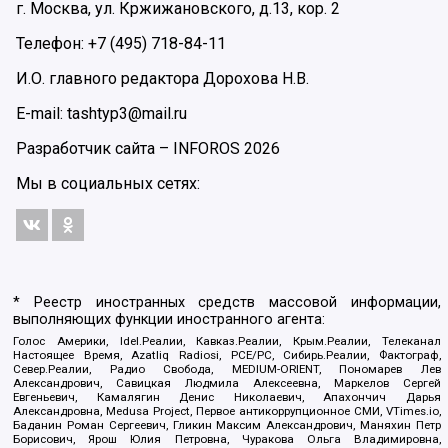
г. Москва, ул. Кржижановского, д.13, кор. 2
Телефон: +7 (495) 718-84-11
И.О. главного редактора Дорохова Н.В.
E-mail: tashtyp3@mail.ru
Разработчик сайта –
INFOROS
2026
Мы в социальных сетях:
* Реестр иностранных средств массовой информации,
выполняющих функции иностранного агента:
Голос Америки, Idel.Реалии, Кавказ.Реалии, Крым.Реалии, Телеканал
Настоящее Время, Azatliq Radiosi, PCE/PC, Сибирь.Реалии, Фактограф,
Север.Реалии, Радио Свобода, MEDIUM-ORIENT, Пономарев Лев
Александрович, Савицкая Людмила Алексеевна, Маркелов Сергей
Евгеньевич, Камалягин Денис Николаевич, Апахончич Дарья
Александровна, Medusa Project, Первое антикоррупционное СМИ, VTimes.io,
Баданин Роман Сергеевич, Гликин Максим Александрович, Маняхин Петр
Борисович, Ярош Юлия Петровна, Чуракова Ольга Владимировна,