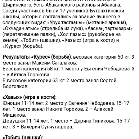
Ширинского, Усть-Абаканского районов и Абакана.
Среди участников были 17 учеников Бутрахтинской
школы, которые состязались за звание лучшего в
следующих видах: «Урух тастааны» (метание аркана),
«Охчадан атыс» (стрельба из лука), «Ағаснаң тартызары»
(перетягивание палки), «Хол пазыс» (рукоборье на
земле), «Тобит» (шашки), «Хазых» (игра в кости) и
«Кÿрес» (борьба).
Результаты «Кÿрес» (борьба):
весовая категория 50 кг: 3
место занял Максим Сагалаков.
Весовая категория 58 кг: 1 место у Евгения Чебодаева, 3
– у Айтаса Торокова.
В весовой категории 63 кг: 2 место занял Сергей
Боргояков.
«Хазых» (игра в кости):
Юноши 11-14 лет: 2 место у Евгения Чебодаева, 15-17
лет: 1 место занял Никита Тороков, 2 – Алексей
Мишаков.
Девушки 11-14 лет: 1 место – Дарина Тиникова, 15-17
лет: 3 – Валерия Сунчугашева.
«Тобит» (шашки):