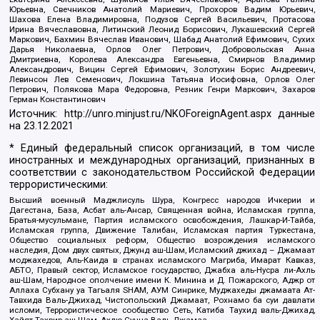
Юрьевна, Свечников Анатолий Мариевич, Прохоров Вадим Юрьевич,
Шахова Елена Владимировна, Подузов Сергей Васильевич, Протасова
Ирина Вячеславовна, Литинский Леонид Борисович, Лукашевский Сергей
Маркович, Бахмин Вячеслав Иванович, Шабад Анатолий Ефимович, Сухих
Дарья Николаевна, Орлов Олег Петрович, Добровольская Анна
Дмитриевна, Королева Александра Евгеньевна, Смирнов Владимир
Александрович, Вицин Сергей Ефимович, Золотухин Борис Андреевич,
Левинсон Лев Семенович, Локшина Татьяна Иосифовна, Орлов Олег
Петрович, Полякова Мара Федоровна, Резник Генри Маркович, Захаров
Герман Константинович
Источник:
http://unro.minjust.ru/NKOForeignAgent.aspx
данные
на
23.12.2021
* Единый федеральный список организаций, в том числе
иностранных и международных организаций, признанных в
соответствии с законодательством Российской Федерации
террористическими:
Высший военный Маджлисуль Шура, Конгресс народов Ичкерии и
Дагестана, База, Асбат аль-Ансар, Священная война, Исламская группа,
Братья-мусульмане, Партия исламского освобождения, Лашкар-И-Тайба,
Исламская группа, Движение Талибан, Исламская партия Туркестана,
Общество социальных реформ, Общество возрождения исламского
наследия, Дом двух святых, Джунд аш-Шам, Исламский джихад – Джамаат
моджахедов, Аль-Каида в странах исламского Магриба, Имарат Кавказ,
АБТО, Правый сектор, Исламское государство, Джабха аль-Нусра ли-Ахль
аш-Шам, Народное ополчение имени К. Минина и Д. Пожарского, Аджр от
Аллаха Субхану уа Тагьаля SHAM, АУМ Синрике, Муджахеды джамаата Ат-
Тавхида Валь-Джихад, Чистопольский Джамаат, Рохнамо ба суи давлати
исломи, Террористическое сообщество Сеть, Катиба Таухид валь-Джихад,
Хайят Тахрир аш-Шам, Ахлю Сунна Валь Джамаа