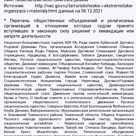
Источник:
http://nac.gov.ru/terroristicheskie-i-ekstremistskie-
organizacii-i-materialy.html
данные на
06.12.2021
* Перечень общественных объединений и религиозных
организаций в отношении которых судом принято
вступившее в законную силу решение о ликвидации или
запрете деятельности:
Национал-большевистская партия, ВЕК РА, Рада земли Кубанской Духовно
Родовой Державы Русь, организация Асгардская Славянская Община,
Община Капища Веды Перуна, Мужская Духовная Семинария Духовное
Учреждение, Нурджулар, К Богодержавию, Таблиги Джамаат, Свидетели
Иеговы, Русское национальное единство, Национал-социалистическое
общество, Джамаат мувахидов, Объединенный Вилайат Кабарды, Балкарии
и Карачая, Союз славян, Ат-Такфир Валь-Хиджра, Пит Буль, Национал-
социалистическая рабочая партия России, Славянский союз, Формат-18,
Благородный Орден Дьявола, Армия воли народа, Национальная
Социалистическая Инициатива города Череповца, Духовно-Родовая
Держава Русь, Русское национальное единство, Древнерусской
Инглистической церкви Православных Староверов-Инглингов, Русский
общенациональный союз, Движение против нелегальной иммиграции,
Кровь и Честь, О свободе совести и о религиозных объединениях, Омская
организация общественного политического движения Русское
национальное единство, Северное Братство, Клуб Болельщиков Футбольного
Клуба Динамо, Файзрахманисты, Мусульманская религиозная организация
п. Боровский Тюменского района Тюменской области, Община Коренного
Русского народа Щелковского района, Правый сектор, Украинская
национальная ассамблея – Украинская народная самооборона,
Украинская повстанческая армия, Тризуб им. Степана Бандеры, Братство,
Белый Крест, Misanthropic division, Религиозное объединение